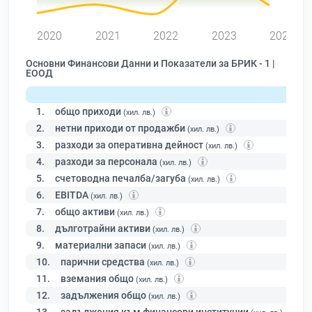
2020
2021
2022
2023
2024
Основни Финансови Данни и Показатели за БРИК - 1 |
ЕООД
1.
общо приходи
(хил. лв.)
2.
нетни приходи от продажби
(хил. лв.)
3.
разходи за оперативна дейност
(хил. лв.)
4.
разходи за персонала
(хил. лв.)
5.
счетоводна печалба/загуба
(хил. лв.)
6.
EBITDA
(хил. лв.)
7.
общо активи
(хил. лв.)
8.
дълготрайни активи
(хил. лв.)
9.
материални запаси
(хил. лв.)
10.
парични средства
(хил. лв.)
11.
вземания общо
(хил. лв.)
12.
задължения общо
(хил. лв.)