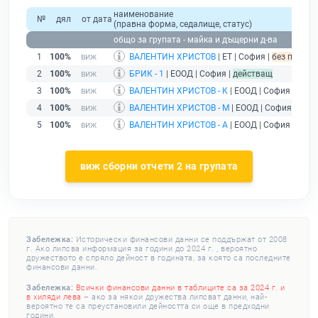
наименование
№
дял
от дата
(правна форма, седалище, статус)
общо за групата - майка и дъщерни д-ва
1
100%
ВАЛЕНТИН ХРИСТОВ
| ЕТ | София |
без подаде
2
100%
БРИК - 1
| ЕООД | София |
действащ
3
100%
ВАЛЕНТИН ХРИСТОВ - К
| ЕООД | София |
дейс
4
100%
ВАЛЕНТИН ХРИСТОВ - М
| ЕООД | София |
дейс
5
100%
ВАЛЕНТИН ХРИСТОВ - А
| ЕООД | София |
дейс
виж сборни отчети 2 на групата
Забележка:
Исторически финансови данни се поддържат от 2008
г. Ако липсва информация за години до 2024 г. , вероятно
дружеството е спряло дейност в годината, за която са последните
финансови данни.
Забележка:
Всички финансови данни в таблиците са за 2024 г. и
в хиляди лева
– ако за някои дружества липсват данни, най-
вероятно те са преустановили дейността си още в предходни
години.