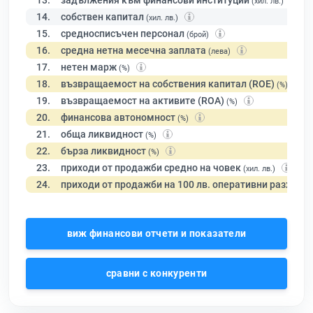
13.
задължения към финансови институции
(хил. лв.)
14.
собствен капитал
(хил. лв.)
15.
средносписъчен персонал
(брой)
16.
средна нетна месечна заплата
(лева)
17.
нетен марж
(%)
18.
възвращаемост на собствения капитал (ROE)
(%)
19.
възвращаемост на активите (ROA)
(%)
20.
финансова автономност
(%)
21.
обща ликвидност
(%)
22.
бърза ликвидност
(%)
23.
приходи от продажби средно на човек
(хил. лв.)
24.
приходи от продажби на 100 лв. оперативни разходи
виж финансови отчети и показатели
сравни с конкуренти