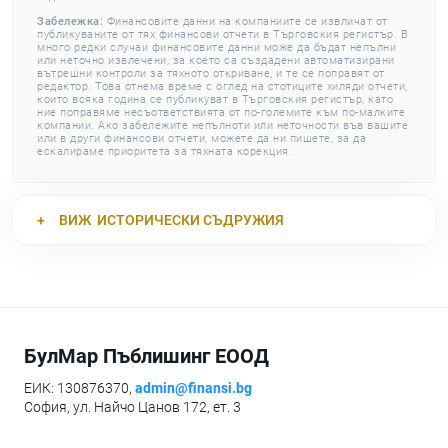
Забележка:
Финансовите данни на компаниите се извличат от
публикуваните от тях финансови отчети в Търговския регистър. В
много редки случаи финансовите данни може да бъдат непълни
или неточно извлечени, за което са създадени автоматизирани
вътрешни контроли за тяхното откриване, и те се поправят от
редактор. Това отнема време с оглед на стотиците хиляди отчети,
които всяка година се публикуват в Търговския регистър, като
ние поправяме несъответствията от по-големите към по-малките
компании. Ако забележите непълноти или неточности във вашите
или в други финансови отчети, можете да ни пишете, за да
ескалираме приоритета за тяхната корекция.
ВИЖ
ИСТОРИЧЕСКИ СЪДРУЖИЯ
БулМар Пъблишинг ЕООД
ЕИК: 130876370,
admin@finansi.bg
София, ул. Найчо Цанов 172, ет. 3