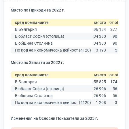
Място по Приходи за 2022 г.
сред компаниите
място
от общо
В България
96 184
277 019
В област София (столица)
34 380
90 178
В община Столична
34 380
90 178
По код на икономическа дейност (4120)
3 193
5 291
Място по Заплати за 2022 г.
сред компаниите
място
от общо
В България
55 825
174 403
В област София (столица)
26 996
56 378
В община Столична
26 996
56 378
По код на икономическа дейност (4120)
1 208
3 927
Изменения на Основни Показатели за 2025 г.