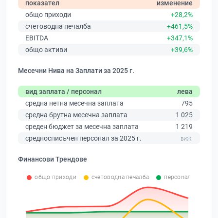
показател
изменение
общо приходи
+28,2%
счетоводна печалба
+461,5%
EBITDA
+347,1%
общо активи
+39,6%
Месечни Нива на Заплати за 2025 г.
вид заплата / персонал
лева
средна нетна месечна заплата
795
средна брутна месечна заплата
1 025
среден бюджет за месечна заплата
1 219
средносписъчен персонал за 2025 г.
Финансови Трендове
общо приходи
счетоводна печалба
персонал
0