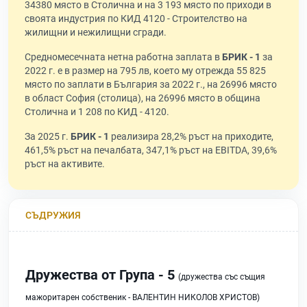
34380 място в Столична и на 3 193 място по приходи в
своята индустрия по КИД 4120 - Строителство на
жилищни и нежилищни сгради.
Средномесечната нетна работна заплата в
БРИК - 1
за
2022 г. е в размер на 795 лв, което му отрежда 55 825
място по заплати в България за 2022 г., на 26996 място
в област София (столица), на 26996 място в община
Столична и 1 208 по КИД - 4120.
За 2025 г.
БРИК - 1
реализира 28,2% ръст на приходите,
461,5% ръст на печалбата, 347,1% ръст на EBITDA, 39,6%
ръст на активите.
СЪДРУЖИЯ
Дружества от Група - 5
(дружества със същия
мажоритарен собственик - ВАЛЕНТИН НИКОЛОВ ХРИСТОВ)