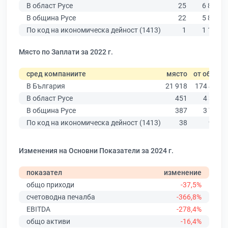
В област Русе
25
6 851
В община Русе
22
5 883
По код на икономическа дейност (1413)
1
1 102
Място по Заплати за 2022 г.
сред компаниите
място
от общо
В България
21 918
174 403
В област Русе
451
4 390
В община Русе
387
3 764
По код на икономическа дейност (1413)
38
978
Изменения на Основни Показатели за 2024 г.
показател
изменение
общо приходи
-37,5%
счетоводна печалба
-366,8%
EBITDA
-278,4%
общо активи
-16,4%