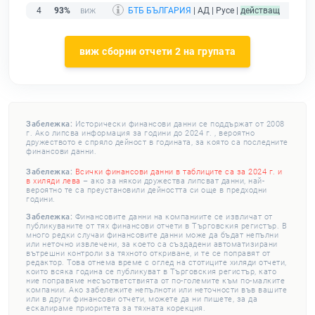
4
93%
БТБ БЪЛГАРИЯ
| АД | Русе |
действащ
виж сборни отчети 2 на групата
Забележка:
Исторически финансови данни се поддържат от 2008
г. Ако липсва информация за години до 2024 г. , вероятно
дружеството е спряло дейност в годината, за която са последните
финансови данни.
Забележка:
Всички финансови данни в таблиците са за 2024 г. и
в хиляди лева
– ако за някои дружества липсват данни, най-
вероятно те са преустановили дейността си още в предходни
години.
Забележка:
Финансовите данни на компаниите се извличат от
публикуваните от тях финансови отчети в Търговския регистър. В
много редки случаи финансовите данни може да бъдат непълни
или неточно извлечени, за което са създадени автоматизирани
вътрешни контроли за тяхното откриване, и те се поправят от
редактор. Това отнема време с оглед на стотиците хиляди отчети,
които всяка година се публикуват в Търговския регистър, като
ние поправяме несъответствията от по-големите към по-малките
компании. Ако забележите непълноти или неточности във вашите
или в други финансови отчети, можете да ни пишете, за да
ескалираме приоритета за тяхната корекция.