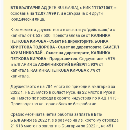
БТБ БЪЛГАРИЯ АД
(BTB BULGARIA), с ЕИК
117671567
, е
основана на
12.07.1999 г.
и е свързана с 4 други
юридически лица.
Към момента дружеството е със статус "
действащ
" и с
капитал от € 637 500. Представлява се от
КАЛИНКА
ПЕТКОВА КИРОВА - Съвет на директорите
,
БОНКА
ХРИСТОВА ТОДОРОВА - Съвет на директорите
,
БАЙЕРЛ
АХИМ НИКОЛАЙ - Съвет на директорите
,
КАЛИНКА
ПЕТКОВА КИРОВА - Представител
. Съдружници в БТБ
БЪЛГАРИЯ са
АХИМ НИКОЛАЙ БАЙЕРЛ
с
93%
от
капитала,
КАЛИНКА ПЕТКОВА КИРОВА
с
7%
от
капитала.
Дружеството е на 784 място по приходи в България за
2022 г., на 25 място в област Русе, на 22 място в Русе и
на 1 място по приходи в своята индустрия по КИД 1413 -
Производство на горно облекло без работно.
Средномесечната нетна работна заплата в
БТБ
БЪЛГАРИЯ
за 2022 г. е в размер на лв, което му отрежда
21 918 място по заплати в България за 2022 г., на 451