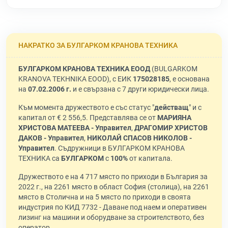
НАКРАТКО ЗА БУЛГАРКОМ КРАНОВА ТЕХНИКА
БУЛГАРКОМ КРАНОВА ТЕХНИКА ЕООД
(BULGARKOM
KRANOVA TEKHNIKA EOOD), с ЕИК
175028185
, е основана
на
07.02.2006 г.
и е свързана с 7 други юридически лица.
Към момента дружеството е със статус "
действащ
" и с
капитал от € 2 556,5. Представлява се от
МАРИЯНА
ХРИСТОВА МАТЕЕВА - Управител
,
ДРАГОМИР ХРИСТОВ
ДАКОВ - Управител
,
НИКОЛАЙ СПАСОВ НИКОЛОВ -
Управител
. Съдружници в БУЛГАРКОМ КРАНОВА
ТЕХНИКА са
БУЛГАРКОМ
с
100%
от капитала.
Дружеството е на 4 717 място по приходи в България за
2022 г., на 2261 място в област София (столица), на 2261
място в Столична и на 5 място по приходи в своята
индустрия по КИД 7732 - Даване под наем и оперативен
лизинг на машини и оборудване за строителството, без
оператор.