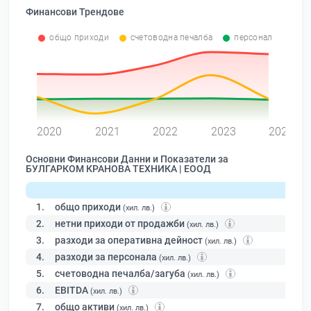
Финансови Трендове
общо приходи
счетоводна печалба
персонал
0
2020
2021
2022
2023
2024
Основни Финансови Данни и Показатели за
БУЛГАРКОМ КРАНОВА ТЕХНИКА | ЕООД
1.
общо приходи
(хил. лв.)
2.
нетни приходи от продажби
(хил. лв.)
3.
разходи за оперативна дейност
(хил. лв.)
4.
разходи за персонала
(хил. лв.)
5.
счетоводна печалба/загуба
(хил. лв.)
6.
EBITDA
(хил. лв.)
7.
общо активи
(хил. лв.)