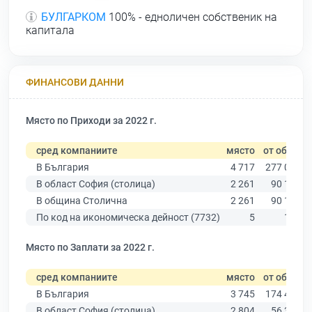
БУЛГАРКОМ
100% - едноличен собственик на
капитала
ФИНАНСОВИ ДАННИ
Място по Приходи за 2022 г.
сред компаниите
място
от общо
В България
4 717
277 019
В област София (столица)
2 261
90 178
В община Столична
2 261
90 178
По код на икономическа дейност (7732)
5
134
Място по Заплати за 2022 г.
сред компаниите
място
от общо
В България
3 745
174 403
В област София (столица)
2 804
56 378