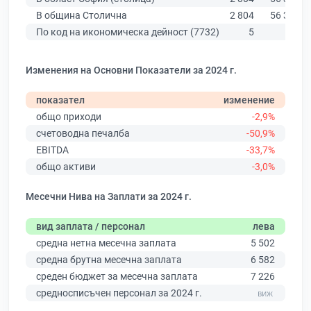
В община Столична
2 804
56 378
По код на икономическа дейност (7732)
5
75
Изменения на Основни Показатели за 2024 г.
показател
изменение
общо приходи
-2,9%
счетоводна печалба
-50,9%
EBITDA
-33,7%
общо активи
-3,0%
Месечни Нива на Заплати за 2024 г.
вид заплата / персонал
лева
средна нетна месечна заплата
5 502
средна брутна месечна заплата
6 582
среден бюджет за месечна заплата
7 226
средносписъчен персонал за 2024 г.