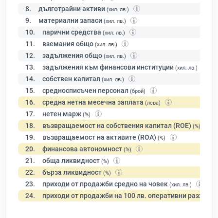
8.
дълготрайни активи
(хил. лв.)
9.
материални запаси
(хил. лв.)
10.
парични средства
(хил. лв.)
11.
вземания общо
(хил. лв.)
12.
задължения общо
(хил. лв.)
13.
задължения към финансови институции
(хил. лв.)
14.
собствен капитал
(хил. лв.)
15.
средносписъчен персонал
(брой)
16.
средна нетна месечна заплата
(лева)
17.
нетен марж
(%)
18.
възвращаемост на собствения капитал (ROE)
(%)
19.
възвращаемост на активите (ROA)
(%)
20.
финансова автономност
(%)
21.
обща ликвидност
(%)
22.
бърза ликвидност
(%)
23.
приходи от продажби средно на човек
(хил. лв.)
24.
приходи от продажби на 100 лв. оперативни разходи