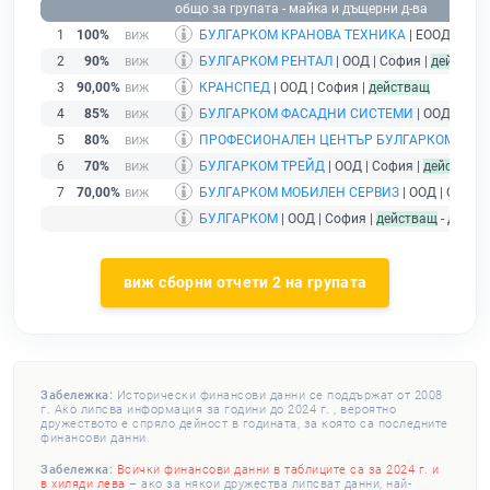
общо за групата - майка и дъщерни д-ва
1
100%
БУЛГАРКОМ КРАНОВА ТЕХНИКА
| ЕООД | Соф
2
90%
БУЛГАРКОМ РЕНТАЛ
| ООД | София |
действа
3
90,00%
КРАНСПЕД
| ООД | София |
действащ
4
85%
БУЛГАРКОМ ФАСАДНИ СИСТЕМИ
| ООД | Соф
5
80%
ПРОФЕСИОНАЛЕН ЦЕНТЪР БУЛГАРКОМ
| ООД
6
70%
БУЛГАРКОМ ТРЕЙД
| ООД | София |
действащ
7
70,00%
БУЛГАРКОМ МОБИЛЕН СЕРВИЗ
| ООД | София
БУЛГАРКОМ
| ООД | София |
действащ
- друже
виж сборни отчети 2 на групата
Забележка:
Исторически финансови данни се поддържат от 2008
г. Ако липсва информация за години до 2024 г. , вероятно
дружеството е спряло дейност в годината, за която са последните
финансови данни.
Забележка:
Всички финансови данни в таблиците са за 2024 г. и
в хиляди лева
– ако за някои дружества липсват данни, най-