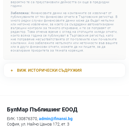
вероятно те са преустановили дейността си още в предходни
години.
Забележка:
Финансовите данни на компаниите се извличат от
публикуваните от тях финансови отчети в Търговския регистър. В
много редки случаи финансовите данни може да бъдат непълни
или неточно извлечени, за което са създадени автоматизирани
вътрешни контроли за тяхното откриване, и те се поправят от
редактор. Това отнема време с оглед на стотиците хиляди отчети,
които всяка година се публикуват в Търговския регистър, като
ние поправяме несъответствията от по-големите към по-малките
компании. Ако забележите непълноти или неточности във вашите
или в други финансови отчети, можете да ни пишете, за да
ескалираме приоритета за тяхната корекция.
ВИЖ
ИСТОРИЧЕСКИ СЪДРУЖИЯ
БулМар Пъблишинг ЕООД
ЕИК: 130876370,
admin@finansi.bg
София, ул. Найчо Цанов 172, ет. 3