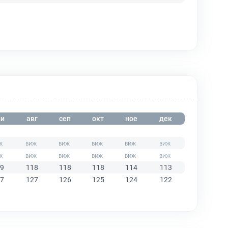
и
авг
сеп
окт
ное
дек
9
118
118
118
114
113
7
127
126
125
124
122