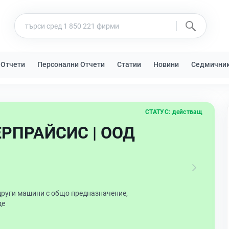
 Отчети
Персонални Отчети
Статии
Новини
Седмични
СТАТУС:
действащ
РПРАЙСИС | ООД
други машини с общо предназначение,
де