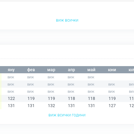
виж всички
яну
фев
мар
апр
май
юни
юл
122
119
119
118
118
119
11
131
131
132
131
131
127
12
виж всички години