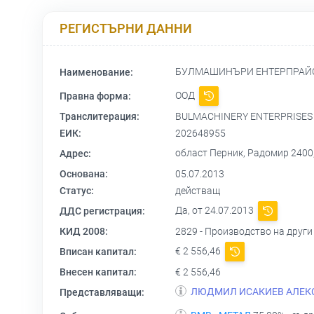
РЕГИСТЪРНИ ДАННИ
БУЛМАШИНЪРИ ЕНТЕРПРАЙ
Наименование:
ООД
Правна форма:
Транслитерация:
BULMACHINERY ENTERPRISES 
ЕИК:
202648955
област Перник, Радомир 2400
Адрес:
Основана:
05.07.2013
Статус:
действащ
Да, от 24.07.2013
ДДС регистрация:
КИД 2008:
2829 - Производство на друг
€ 2 556,46
Вписан капитал:
Внесен капитал:
€ 2 556,46
ЛЮДМИЛ ИСАКИЕВ АЛЕК
Представляващи: