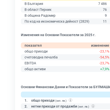
В България
7 486
В област Перник
76
В община Радомир
9
По код на икономическа дейност (2829)
11
Изменения на Основни Показатели за 2025 г.
показател
изменение
общо приходи
-23,1%
счетоводна печалба
-54,5%
EBITDA
-23,7%
общо активи
+7,9%
Основни Финансови Данни и Показатели за БУЛМА
1.
общо приходи
(хил. лв.)
2.
нетни приходи от продажби
(хил. лв.)