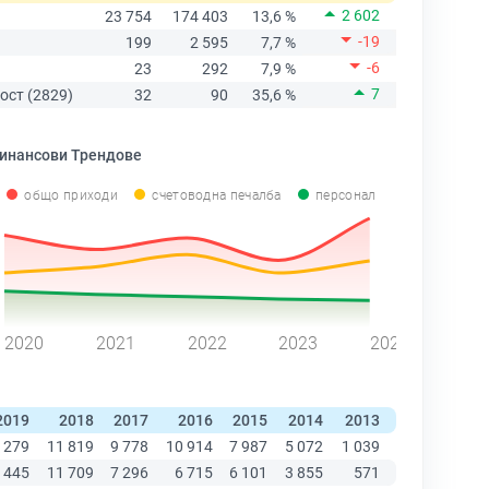
2 602
23 754
174 403
13,6 %
-19
199
2 595
7,7 %
-6
23
292
7,9 %
7
ост (2829)
32
90
35,6 %
инансови Трендове
общо приходи
счетоводна печалба
персонал
2020
2021
2022
2023
2024
2019
2018
2017
2016
2015
2014
2013