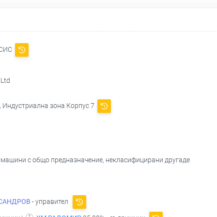
СИС
Ltd
, Индустриална зона Корпус 7
и машини с общо предназначение, некласифицирани другаде
САНДРОВ
- управител