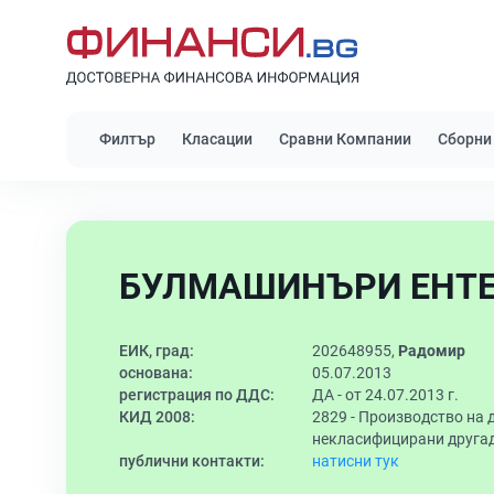
Филтър
Класации
Сравни Компании
Сборни
БУЛМАШИНЪРИ ЕНТЕ
ЕИК, град:
202648955,
Радомир
основана:
05.07.2013
регистрация по ДДС:
ДА - от 24.07.2013 г.
КИД 2008:
2829 -
Производство на 
некласифицирани друга
публични контакти:
натисни тук