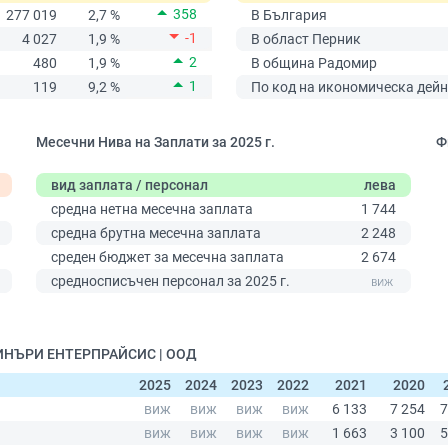
358
277 019
2,7 %
В България
-1
4 027
1,9 %
В област Перник
2
480
1,9 %
В община Радомир
1
119
9,2 %
По код на икономическа дейн
Месечни Нива на Заплати за 2025 г.
Ф
вид заплата / персонал
лева
средна нетна месечна заплата
1 744
средна брутна месечна заплата
2 248
среден бюджет за месечна заплата
2 674
0
средносписъчен персонал за 2025 г.
ШИНЪРИ ЕНТЕРПРАЙСИС | ООД
2025
2024
2023
2022
2021
2020