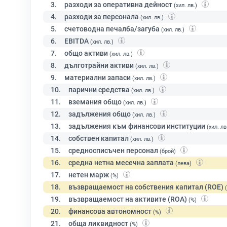
3.
разходи за оперативна дейност
(хил. лв.)
4.
разходи за персонала
(хил. лв.)
5.
счетоводна печалба/загуба
(хил. лв.)
6.
EBITDA
(хил. лв.)
7.
общо активи
(хил. лв.)
8.
дълготрайни активи
(хил. лв.)
9.
материални запаси
(хил. лв.)
10.
парични средства
(хил. лв.)
11.
вземания общо
(хил. лв.)
12.
задължения общо
(хил. лв.)
13.
задължения към финансови институции
(хил. лв
14.
собствен капитал
(хил. лв.)
15.
средносписъчен персонал
(брой)
16.
средна нетна месечна заплата
(лева)
17.
нетен марж
(%)
18.
възвращаемост на собствения капитал (ROE)
19.
възвращаемост на активите (ROA)
(%)
20.
финансова автономност
(%)
21.
обща ликвидност
(%)