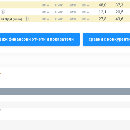
азходи
(лева)
виж финансови отчети и показатели
сравни с конкурент
Р
f