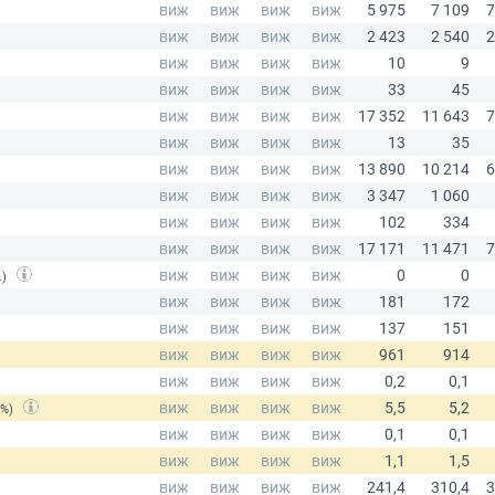
.)
(%)