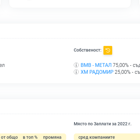
Собственост:
ел
ВМВ - МЕТАЛ
75,00% - с
ХМ РАДОМИР
25,00% - с
Място по Заплати за 2022 г.
от общо
в топ %
промяна
сред компаниите