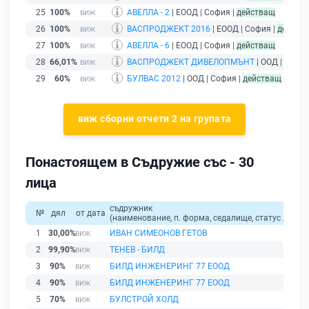
25
100%
АВЕЛЛА - 2
| ЕООД | София |
действащ
26
100%
ВАСПРОДЖЕКТ 2016
| ЕООД | София |
действ
27
100%
АВЕЛЛА - 6
| ЕООД | София |
действащ
28
66,01%
ВАСПРОДЖЕКТ ДИВЕЛОПМЪНТ
| ООД | София
29
60%
БУЛВАС 2012
| ООД | София |
действащ
виж сборни отчети 2 на групата
Понастоящем в Съдружие със - 30
лица
съдружник
№
дял
от дата
(наименование, п. форма, седалище, статус / физи
1
30,00%
ИВАН СИМЕОНОВ ГЕТОВ
2
99,90%
ТЕНЕВ - БИЛД
3
90%
БИЛД ИНЖЕНЕРИНГ 77 ЕООД
4
90%
БИЛД ИНЖЕНЕРИНГ 77 ЕООД
5
70%
БУЛСТРОЙ ХОЛД