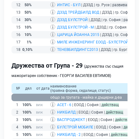
12
50%
ИНТИС - БУЛ
| ДЗЗД | гр. Русе |
развиващ дей
13
50%
ДЗЗД ТРЕЙДБИЛД ВОД
| ДЗЗД | гр. София |
р
14
30%
ДЗЗД БУЛСТРОЙ
| ДЗЗД | гр. София |
развива
15
10%
ДЗЗД БУЛСТРОЙ - М
| ДЗЗД | гр. София |
разв
16
10%
ЦАРИЦА ЙОАННА 2015
| ДЗЗД | гр. София |
р
17
1%
МИЛЕ ИНЖЕНЕРИНГ ЕООД - БУЛСТРОЙ ГРУП 
18
0,10%
ТЕНЕВБИЛДИНГС2013
| ДЗЗД | гр. Бургас |
ра
Дружества от Група - 29
(дружества със същия
мажоритарен собственик - ГЕОРГИ ВАСИЛЕВ ЕВТИМОВ)
наименование
№
дял
от дата
(правна форма, седалище, статус)
общо за групата - майка и дъщерни д-ва
1
100%
АСЕТ - 6
| ЕООД | София |
действащ
2
100%
НИКБИЛД
| ЕООД | София |
действащ
3
100%
ВАСПРОДЖЕКТ
| ЕООД | София |
действащ
4
100%
БУЛСТРОЙ МОБИЛЕ
| ЕООД | София |
действа
5
100%
НИКБИЛД - 2
| ЕООД | София |
действащ