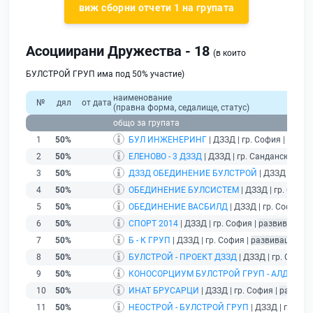
виж сборни отчети 1 на групата
Асоциирани Дружества - 18
(в които
БУЛСТРОЙ ГРУП има под 50% участие)
наименование
№
дял
от дата
(правна форма, седалище, статус)
общо за групата
1
50%
БУЛ ИНЖЕНЕРИНГ
| ДЗЗД | гр. София |
разви
2
50%
ЕЛЕНОВО - 3 ДЗЗД
| ДЗЗД | гр. Сандански |
ра
3
50%
ДЗЗД ОБЕДИНЕНИЕ БУЛСТРОЙ
| ДЗЗД | гр. 
4
50%
ОБЕДИНЕНИЕ БУЛСИСТЕМ
| ДЗЗД | гр. София
5
50%
ОБЕДИНЕНИЕ ВАСБИЛД
| ДЗЗД | гр. София |
р
6
50%
СПОРТ 2014
| ДЗЗД | гр. София |
развиващ де
7
50%
Б - К ГРУП
| ДЗЗД | гр. София |
развиващ дейн
8
50%
БУЛСТРОЙ - ПРОЕКТ ДЗЗД
| ДЗЗД | гр. София
9
50%
КОНОСОРЦИУМ БУЛСТРОЙ ГРУП - АЛДИ КО
10
50%
ИНАТ БРУСАРЦИ
| ДЗЗД | гр. София |
развива
11
50%
НЕОСТРОЙ - БУЛСТРОЙ ГРУП
| ДЗЗД | гр. Соф