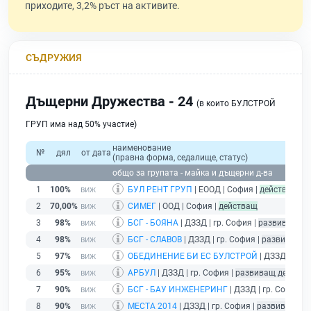
приходите, 3,2% ръст на активите.
СЪДРУЖИЯ
Дъщерни Дружества - 24
(в които БУЛСТРОЙ
ГРУП има над 50% участие)
наименование
№
дял
от дата
(правна форма, седалище, статус)
общо за групата - майка и дъщерни д-ва
1
100%
БУЛ РЕНТ ГРУП
| ЕООД | София |
действащ
2
70,00%
СИМЕГ
| ООД | София |
действащ
3
98%
БСГ - БОЯНА
| ДЗЗД | гр. София |
развиващ де
4
98%
БСГ - СЛАВОВ
| ДЗЗД | гр. София |
развиващ д
5
97%
ОБЕДИНЕНИЕ БИ ЕС БУЛСТРОЙ
| ДЗЗД | гр. 
6
95%
АРБУЛ
| ДЗЗД | гр. София |
развиващ дейност
7
90%
БСГ - БАУ ИНЖЕНЕРИНГ
| ДЗЗД | гр. София |
8
90%
МЕСТА 2014
| ДЗЗД | гр. София |
развиващ де