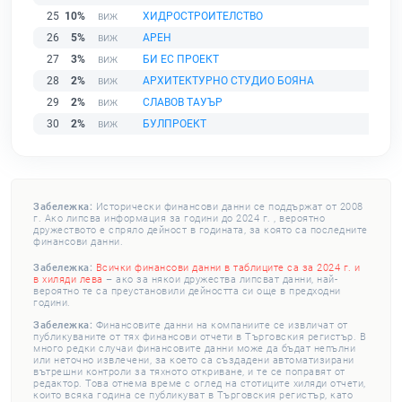
25
10%
ХИДРОСТРОИТЕЛСТВО
26
5%
АРЕН
27
3%
БИ ЕС ПРОЕКТ
28
2%
АРХИТЕКТУРНО СТУДИО БОЯНА
29
2%
СЛАВОВ ТАУЪР
30
2%
БУЛПРОЕКТ
Забележка:
Исторически финансови данни се поддържат от 2008
г. Ако липсва информация за години до 2024 г. , вероятно
дружеството е спряло дейност в годината, за която са последните
финансови данни.
Забележка:
Всички финансови данни в таблиците са за 2024 г. и
в хиляди лева
– ако за някои дружества липсват данни, най-
вероятно те са преустановили дейността си още в предходни
години.
Забележка:
Финансовите данни на компаниите се извличат от
публикуваните от тях финансови отчети в Търговския регистър. В
много редки случаи финансовите данни може да бъдат непълни
или неточно извлечени, за което са създадени автоматизирани
вътрешни контроли за тяхното откриване, и те се поправят от
редактор. Това отнема време с оглед на стотиците хиляди отчети,
които всяка година се публикуват в Търговския регистър, като