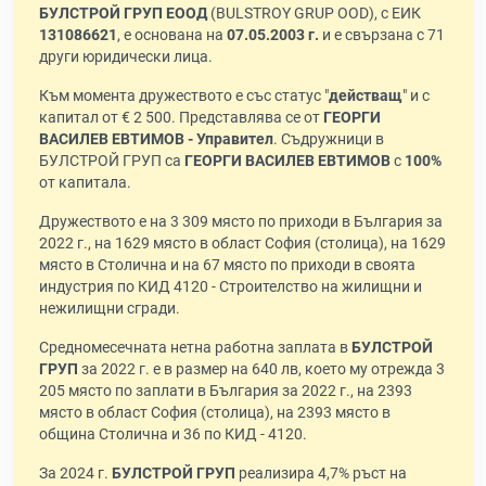
БУЛСТРОЙ ГРУП ЕООД
(BULSTROY GRUP OOD), с ЕИК
131086621
, е основана на
07.05.2003 г.
и е свързана с 71
други юридически лица.
Към момента дружеството е със статус "
действащ
" и с
капитал от € 2 500. Представлява се от
ГЕОРГИ
ВАСИЛЕВ ЕВТИМОВ - Управител
. Съдружници в
БУЛСТРОЙ ГРУП са
ГЕОРГИ ВАСИЛЕВ ЕВТИМОВ
с
100%
от капитала.
Дружеството е на 3 309 място по приходи в България за
2022 г., на 1629 място в област София (столица), на 1629
място в Столична и на 67 място по приходи в своята
индустрия по КИД 4120 - Строителство на жилищни и
нежилищни сгради.
Средномесечната нетна работна заплата в
БУЛСТРОЙ
ГРУП
за 2022 г. е в размер на 640 лв, което му отрежда 3
205 място по заплати в България за 2022 г., на 2393
място в област София (столица), на 2393 място в
община Столична и 36 по КИД - 4120.
За 2024 г.
БУЛСТРОЙ ГРУП
реализира 4,7% ръст на