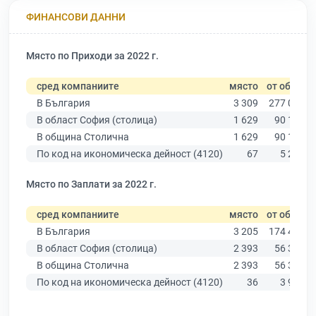
ФИНАНСОВИ ДАННИ
Място по Приходи за 2022 г.
сред компаниите
място
от общо
В България
3 309
277 019
В област София (столица)
1 629
90 178
В община Столична
1 629
90 178
По код на икономическа дейност (4120)
67
5 291
Място по Заплати за 2022 г.
сред компаниите
място
от общо
В България
3 205
174 403
В област София (столица)
2 393
56 378
В община Столична
2 393
56 378
По код на икономическа дейност (4120)
36
3 927