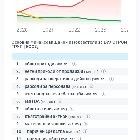
0
2020
2021
2022
2023
2024
Основни Финансови Данни и Показатели за БУЛСТРОЙ
ГРУП | ЕООД
1.
общо приходи
(хил. лв.)
2.
нетни приходи от продажби
(хил. лв.)
3.
разходи за оперативна дейност
(хил. лв.)
4.
разходи за персонала
(хил. лв.)
5.
счетоводна печалба/загуба
(хил. лв.)
6.
EBITDA
(хил. лв.)
7.
общо активи
(хил. лв.)
8.
дълготрайни активи
(хил. лв.)
9.
материални запаси
(хил. лв.)
10.
парични средства
(хил. лв.)
11.
вземания общо
(хил. лв.)