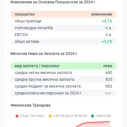
Изменения на Основни Показатели за 2024 г.
показател
изменение
общо приходи
+4,7%
счетоводна печалба
n.a.
EBITDA
n.a.
общо активи
+3,2%
Месечни Нива на Заплати за 2024 г.
вид заплата / персонал
лева
средна нетна месечна заплата
640
средна брутна месечна заплата
825
среден бюджет за месечна заплата
982
средносписъчен персонал за 2024 г.
Финансови Трендове
общо приходи
счетоводна печалба
персонал