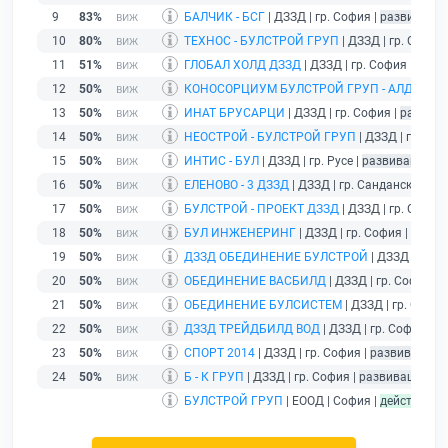
9
83%
БАЛЧИК - БСГ
| ДЗЗД | гр. София |
развиващ д
10
80%
ТЕХНОС - БУЛСТРОЙ ГРУП
| ДЗЗД | гр. София
11
51%
ГЛОБАЛ ХОЛД ДЗЗД
| ДЗЗД | гр. София |
разв
12
50%
КОНОСОРЦИУМ БУЛСТРОЙ ГРУП - АЛДИ КО
13
50%
ИНАТ БРУСАРЦИ
| ДЗЗД | гр. София |
развива
14
50%
НЕОСТРОЙ - БУЛСТРОЙ ГРУП
| ДЗЗД | гр. Соф
15
50%
ИНТИС - БУЛ
| ДЗЗД | гр. Русе |
развиващ дей
16
50%
ЕЛЕНОВО - 3 ДЗЗД
| ДЗЗД | гр. Сандански |
ра
17
50%
БУЛСТРОЙ - ПРОЕКТ ДЗЗД
| ДЗЗД | гр. София
18
50%
БУЛ ИНЖЕНЕРИНГ
| ДЗЗД | гр. София |
разви
19
50%
ДЗЗД ОБЕДИНЕНИЕ БУЛСТРОЙ
| ДЗЗД | гр. 
20
50%
ОБЕДИНЕНИЕ ВАСБИЛД
| ДЗЗД | гр. София |
р
21
50%
ОБЕДИНЕНИЕ БУЛСИСТЕМ
| ДЗЗД | гр. София
22
50%
ДЗЗД ТРЕЙДБИЛД ВОД
| ДЗЗД | гр. София |
р
23
50%
СПОРТ 2014
| ДЗЗД | гр. София |
развиващ де
24
50%
Б - К ГРУП
| ДЗЗД | гр. София |
развиващ дейн
БУЛСТРОЙ ГРУП
| ЕООД | София |
действащ
-