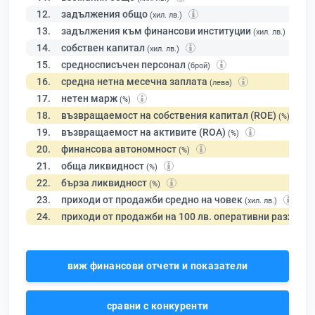
12.
задължения общо
(хил. лв.)
13.
задължения към финансови институции
(хил. лв.)
14.
собствен капитал
(хил. лв.)
15.
средносписъчен персонал
(брой)
16.
средна нетна месечна заплата
(лева)
17.
нетен марж
(%)
18.
възвращаемост на собствения капитал (ROE)
(%)
19.
възвращаемост на активите (ROA)
(%)
20.
финансова автономност
(%)
21.
обща ликвидност
(%)
22.
бърза ликвидност
(%)
23.
приходи от продажби средно на човек
(хил. лв.)
24.
приходи от продажби на 100 лв. оперативни разходи
виж финансови отчети и показатели
сравни с конкуренти