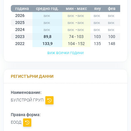
година
средно год.
мин - макс
яну
фев
мар
2026
-
2025
-
2024
-
2023
89,8
74 - 103
103
100
100
2022
133,9
104 - 152
135
148
147
виж всички години
РЕГИСТЪРНИ ДАННИ
Наименование:
БУЛСТРОЙ ГРУП
Правна форма:
ЕООД