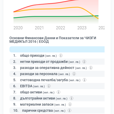
0
2020
2021
2022
2023
2024
Основни Финансови Данни и Показатели за ЧИЗГИ
МЕДИКЪЛ 2016 | ЕООД
1.
общо приходи
(хил. лв.)
2.
нетни приходи от продажби
(хил. лв.)
3.
разходи за оперативна дейност
(хил. лв.)
4.
разходи за персонала
(хил. лв.)
5.
счетоводна печалба/загуба
(хил. лв.)
6.
EBITDA
(хил. лв.)
7.
общо активи
(хил. лв.)
8.
дълготрайни активи
(хил. лв.)
9.
материални запаси
(хил. лв.)
10.
парични средства
(хил. лв.)