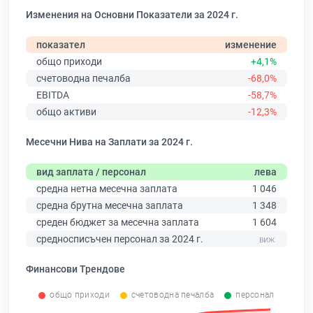
Изменения на Основни Показатели за 2024 г.
показател
изменение
общо приходи
+4,1%
счетоводна печалба
-68,0%
EBITDA
-58,7%
общо активи
-12,3%
Месечни Нива на Заплати за 2024 г.
вид заплата / персонал
лева
средна нетна месечна заплата
1 046
средна брутна месечна заплата
1 348
среден бюджет за месечна заплата
1 604
средносписъчен персонал за 2024 г.
Финансови Трендове
общо приходи
счетоводна печалба
персонал