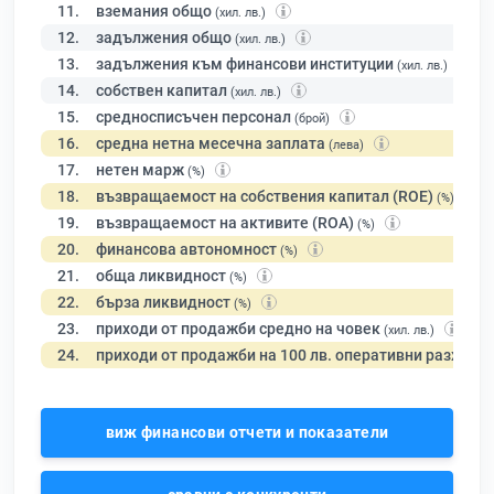
11.
вземания общо
(хил. лв.)
12.
задължения общо
(хил. лв.)
13.
задължения към финансови институции
(хил. лв.)
14.
собствен капитал
(хил. лв.)
15.
средносписъчен персонал
(брой)
16.
средна нетна месечна заплата
(лева)
17.
нетен марж
(%)
18.
възвращаемост на собствения капитал (ROE)
(%)
19.
възвращаемост на активите (ROA)
(%)
20.
финансова автономност
(%)
21.
обща ликвидност
(%)
22.
бърза ликвидност
(%)
23.
приходи от продажби средно на човек
(хил. лв.)
24.
приходи от продажби на 100 лв. оперативни разходи
виж финансови отчети и показатели