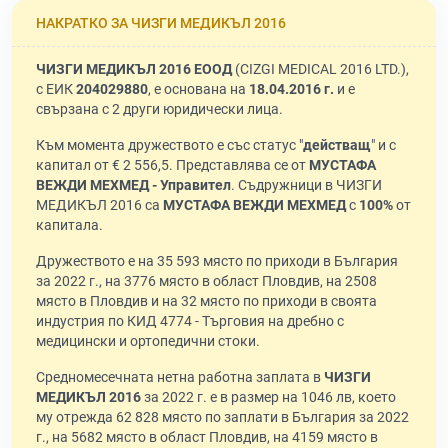
НАКРАТКО ЗА ЧИЗГИ МЕДИКЪЛ 2016
ЧИЗГИ МЕДИКЪЛ 2016 ЕООД
(CIZGI MEDICAL 2016 LTD.),
с ЕИК
204029880
, е основана на
18.04.2016 г.
и е
свързана с 2 други юридически лица.
Към момента дружеството е със статус "
действащ
" и с
капитал от € 2 556,5. Представлява се от
МУСТАФА
ВЕЖДИ МЕХМЕД - Управител
. Съдружници в ЧИЗГИ
МЕДИКЪЛ 2016 са
МУСТАФА ВЕЖДИ МЕХМЕД
с
100%
от
капитала.
Дружеството е на 35 593 място по приходи в България
за 2022 г., на 3776 място в област Пловдив, на 2508
място в Пловдив и на 32 място по приходи в своята
индустрия по КИД 4774 - Търговия на дребно с
медицински и ортопедични стоки.
Средномесечната нетна работна заплата в
ЧИЗГИ
МЕДИКЪЛ 2016
за 2022 г. е в размер на 1046 лв, което
му отрежда 62 828 място по заплати в България за 2022
г., на 5682 място в област Пловдив, на 4159 място в