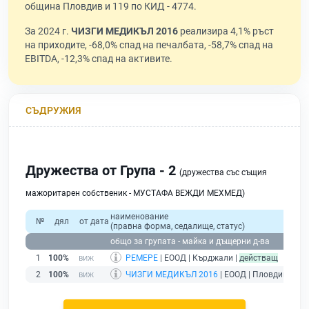
община Пловдив и 119 по КИД - 4774.
За 2024 г.
ЧИЗГИ МЕДИКЪЛ 2016
реализира 4,1% ръст
на приходите, -68,0% спад на печалбата, -58,7% спад на
EBITDA, -12,3% спад на активите.
СЪДРУЖИЯ
Дружества от Група - 2
(дружества със същия
мажоритарен собственик - МУСТАФА ВЕЖДИ МЕХМЕД)
наименование
№
дял
от дата
(правна форма, седалище, статус)
общо за групата - майка и дъщерни д-ва
1
100%
РЕМЕРЕ
| ЕООД | Кърджали |
действащ
2
100%
ЧИЗГИ МЕДИКЪЛ 2016
| ЕООД | Пловдив |
дей