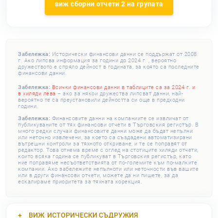
виж сборни отчети 2 на групата
Забележка:
Исторически финансови данни се поддържат от 2008
г. Ако липсва информация за години до 2024 г. , вероятно
дружеството е спряло дейност в годината, за която са последните
финансови данни.
Забележка:
Всички финансови данни в таблиците са за 2024 г. и
в хиляди лева
– ако за някои дружества липсват данни, най-
вероятно те са преустановили дейността си още в предходни
години.
Забележка:
Финансовите данни на компаниите се извличат от
публикуваните от тях финансови отчети в Търговския регистър. В
много редки случаи финансовите данни може да бъдат непълни
или неточно извлечени, за което са създадени автоматизирани
вътрешни контроли за тяхното откриване, и те се поправят от
редактор. Това отнема време с оглед на стотиците хиляди отчети,
които всяка година се публикуват в Търговския регистър, като
ние поправяме несъответствията от по-големите към по-малките
компании. Ако забележите непълноти или неточности във вашите
или в други финансови отчети, можете да ни пишете, за да
ескалираме приоритета за тяхната корекция.
ВИЖ
ИСТОРИЧЕСКИ СЪДРУЖИЯ