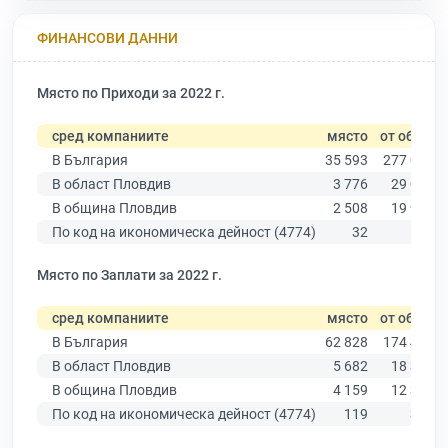
ФИНАНСОВИ ДАННИ
Място по Приходи за 2022 г.
сред компаниите
място
от общо
В България
35 593
277 019
В област Пловдив
3 776
29 067
В община Пловдив
2 508
19 939
По код на икономическа дейност (4774)
32
503
Място по Заплати за 2022 г.
сред компаниите
място
от общо
В България
62 828
174 403
В област Пловдив
5 682
18 305
В община Пловдив
4 159
12 387
По код на икономическа дейност (4774)
119
329