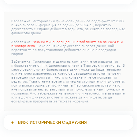
Забележка:
Исторически финансови данни се поддържат от 2008
г. Ако липсва информация за години до 2024 г. , вероятно
дружеството е спряло дейност в годината, за която са последните
финансови данни.
Забележка:
Всички финансови данни в таблиците са за 2024 г. и
в хиляди лева
– ако за някои дружества липсват данни, най-
вероятно те са преустановили дейността си още в предходни
години.
Забележка:
Финансовите данни на компаниите се извличат от
публикуваните от тях финансови отчети в Търговския регистър. В
много редки случаи финансовите данни може да бъдат непълни
или неточно извлечени, за което са създадени автоматизирани
вътрешни контроли за тяхното откриване, и те се поправят от
редактор. Това отнема време с оглед на стотиците хиляди отчети,
които всяка година се публикуват в Търговския регистър, като
ние поправяме несъответствията от по-големите към по-малките
компании. Ако забележите непълноти или неточности във вашите
или в други финансови отчети, можете да ни пишете, за да
ескалираме приоритета за тяхната корекция.
ВИЖ
ИСТОРИЧЕСКИ СЪДРУЖИЯ