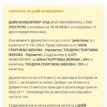
НАКРАТКО ЗА ДАЙВ ИНЖЕНЕРИНГ
ДАЙВ ИНЖЕНЕРИНГ ООД
(DIVE ENGINEERING), с ЕИК
202276782
, е основана на
19.10.2012 г.
и е свързана с 9
други юридически лица.
Към момента дружеството е със статус "
действащ
" и с
капитал от € 102 258,4. Представлява се от
АННА
ГЕОРГИЕВА ЖЕКОВА - Управител
,
ТЕОДОРА ГЕОРГИЕВА
ЖЕКОВА - Управител
. Съдружници в ДАЙВ
ИНЖЕНЕРИНГ са
АННА ГЕОРГИЕВА ЖЕКОВА
с
80%
от
капитала,
ТЕОДОРА ГЕОРГИЕВА ЖЕКОВА
с
20%
от
капитала.
Дружеството е на 4 374 място по приходи в България за
2022 г., на 64 място в област Добрич, на 43 място в
Добрич и на 23 място по приходи в своята индустрия по
КИД 2511 - Производство на метални конструкции и
части от тях.
Средномесечната нетна работна заплата в
ДАЙВ