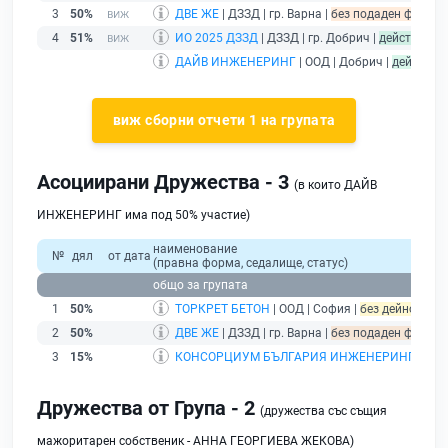
3
50%
ДВЕ ЖЕ
| ДЗЗД | гр. Варна |
без подаден финансо
4
51%
ИО 2025 ДЗЗД
| ДЗЗД | гр. Добрич |
действащ
ДАЙВ ИНЖЕНЕРИНГ
| ООД | Добрич |
действащ
виж сборни отчети 1 на групата
Асоциирани Дружества - 3
(в които ДАЙВ
ИНЖЕНЕРИНГ има под 50% участие)
наименование
№
дял
от дата
(правна форма, седалище, статус)
общо за групата
1
50%
ТОРКРЕТ БЕТОН
| ООД | София |
без дейност - п
2
50%
ДВЕ ЖЕ
| ДЗЗД | гр. Варна |
без подаден финансо
3
15%
КОНСОРЦИУМ БЪЛГАРИЯ ИНЖЕНЕРИНГ
| ДЗЗ
Дружества от Група - 2
(дружества със същия
мажоритарен собственик - АННА ГЕОРГИЕВА ЖЕКОВА)