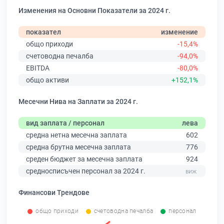
Изменения на Основни Показатели за 2024 г.
показател
изменение
общо приходи
-15,4%
счетоводна печалба
-94,0%
EBITDA
-80,0%
общо активи
+152,1%
Месечни Нива на Заплати за 2024 г.
вид заплата / персонал
лева
средна нетна месечна заплата
602
средна брутна месечна заплата
776
среден бюджет за месечна заплата
924
средносписъчен персонал за 2024 г.
Финансови Трендове
общо приходи
счетоводна печалба
персонал