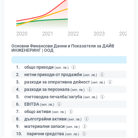
0
2020
2021
2022
2023
2024
Основни Финансови Данни и Показатели за ДАЙВ
ИНЖЕНЕРИНГ | ООД
1.
общо приходи
(хил. лв.)
2.
нетни приходи от продажби
(хил. лв.)
3.
разходи за оперативна дейност
(хил. лв.)
4.
разходи за персонала
(хил. лв.)
5.
счетоводна печалба/загуба
(хил. лв.)
6.
EBITDA
(хил. лв.)
7.
общо активи
(хил. лв.)
8.
дълготрайни активи
(хил. лв.)
9.
материални запаси
(хил. лв.)
10.
парични средства
(хил. лв.)