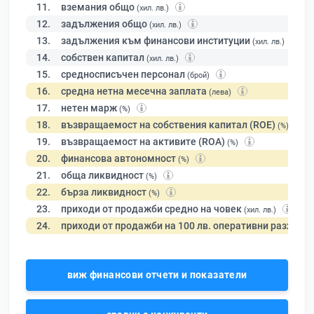
11.
вземания общо
(хил. лв.)
12.
задължения общо
(хил. лв.)
13.
задължения към финансови институции
(хил. лв.)
14.
собствен капитал
(хил. лв.)
15.
средносписъчен персонал
(брой)
16.
средна нетна месечна заплата
(лева)
17.
нетен марж
(%)
18.
възвращаемост на собствения капитал (ROE)
(%)
19.
възвращаемост на активите (ROA)
(%)
20.
финансова автономност
(%)
21.
обща ликвидност
(%)
22.
бърза ликвидност
(%)
23.
приходи от продажби средно на човек
(хил. лв.)
24.
приходи от продажби на 100 лв. оперативни разходи
виж финансови отчети и показатели