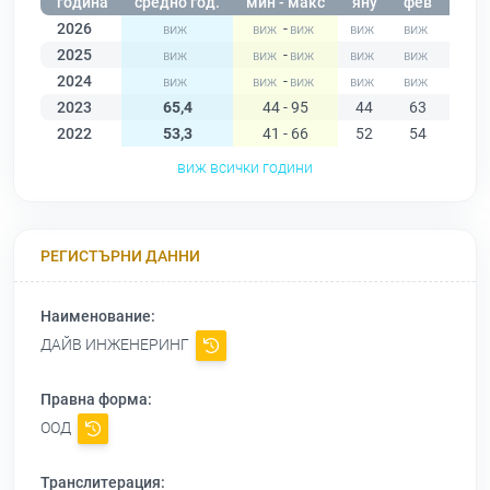
година
средно год.
мин - макс
яну
фев
мар
2026
-
2025
-
2024
-
2023
65,4
44 - 95
44
63
75
2022
53,3
41 - 66
52
54
55
виж всички години
РЕГИСТЪРНИ ДАННИ
Наименование:
ДАЙВ ИНЖЕНЕРИНГ
Правна форма:
ООД
Транслитерация: