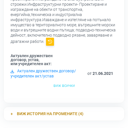
строежи.Инфраструктурни проекти- Проектиране и
изграждане на обекти от транспортна,
енергийна,техническа и индустриална
инфраструктура.Изваждане и изтегляне на потънало
имущество в териториалното море, вътрешните морски
води и вътрешните водни пътища; подводно-техническа
дейност, включително подводно рязане, заваряване и
драгажни работи.
Актуален дружествен
договор, устав,
или учредителен акт:
Актуален дружествен договор/
от
21.06.2021
учредителен акт/устав
виж всички
ВИЖ ИСТОРИЯ НА ПРОМЕНИТЕ (4)