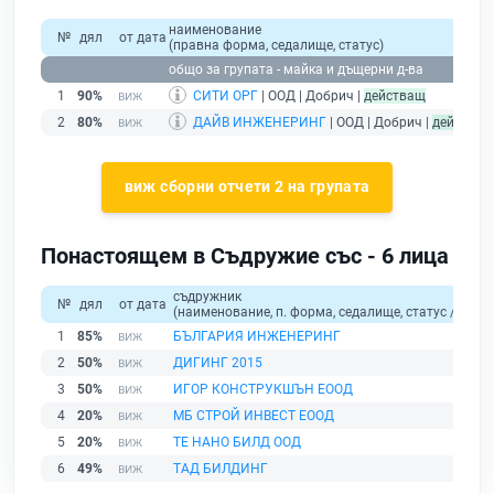
наименование
№
дял
от дата
(правна форма, седалище, статус)
п
общо за групата - майка и дъщерни д-ва
1
90%
СИТИ ОРГ
| ООД | Добрич |
действащ
2
80%
ДАЙВ ИНЖЕНЕРИНГ
| ООД | Добрич |
действащ
виж сборни отчети 2 на групата
Понастоящем в Съдружие със - 6 лица
съдружник
№
дял
от дата
(наименование, п. форма, седалище, статус / физи
1
85%
БЪЛГАРИЯ ИНЖЕНЕРИНГ
2
50%
ДИГИНГ 2015
3
50%
ИГОР КОНСТРУКШЪН ЕООД
4
20%
МБ СТРОЙ ИНВЕСТ ЕООД
5
20%
ТЕ НАНО БИЛД ООД
6
49%
ТАД БИЛДИНГ