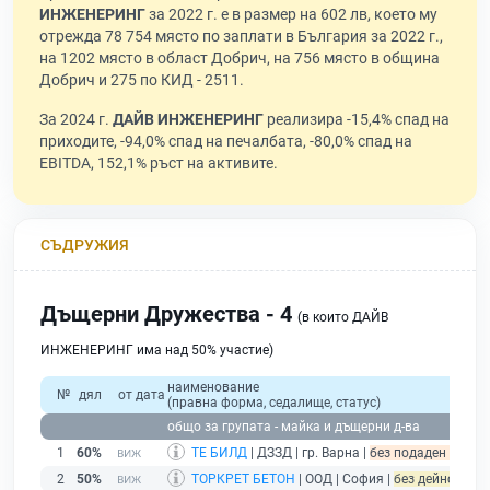
ИНЖЕНЕРИНГ
за 2022 г. е в размер на 602 лв, което му
отрежда 78 754 място по заплати в България за 2022 г.,
на 1202 място в област Добрич, на 756 място в община
Добрич и 275 по КИД - 2511.
За 2024 г.
ДАЙВ ИНЖЕНЕРИНГ
реализира -15,4% спад на
приходите, -94,0% спад на печалбата, -80,0% спад на
EBITDA, 152,1% ръст на активите.
СЪДРУЖИЯ
Дъщерни Дружества - 4
(в които ДАЙВ
ИНЖЕНЕРИНГ има над 50% участие)
наименование
№
дял
от дата
(правна форма, седалище, статус)
общо за групата - майка и дъщерни д-ва
1
60%
ТЕ БИЛД
| ДЗЗД | гр. Варна |
без подаден финанс
2
50%
ТОРКРЕТ БЕТОН
| ООД | София |
без дейност - п