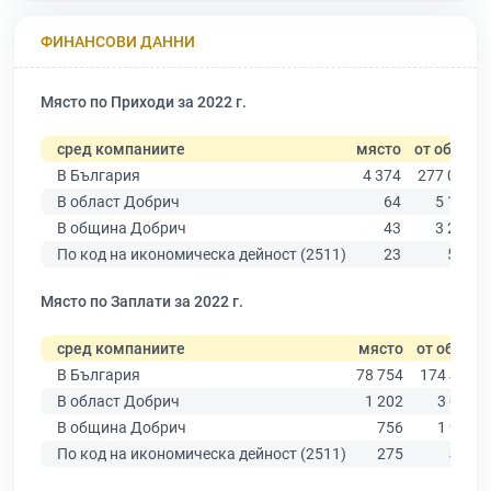
ФИНАНСОВИ ДАННИ
Място по Приходи за 2022 г.
сред компаниите
място
от общо
В България
4 374
277 019
В област Добрич
64
5 156
В община Добрич
43
3 239
По код на икономическа дейност (2511)
23
503
Място по Заплати за 2022 г.
сред компаниите
място
от общо
В България
78 754
174 403
В област Добрич
1 202
3 081
В община Добрич
756
1 913
По код на икономическа дейност (2511)
275
437