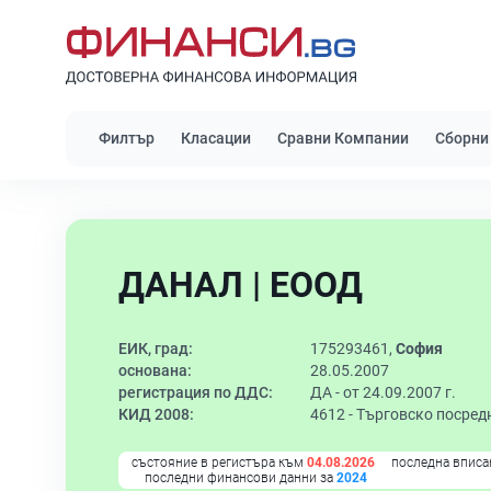
Филтър
Класации
Сравни Компании
Сборни
ДАНАЛ | ЕООД
ЕИК, град:
175293461,
София
основана:
28.05.2007
регистрация по ДДС:
ДА - от 24.09.2007 г.
КИД 2008:
4612 -
Търговско посредн
състояние в регистъра към
04.08.2026
последна вписа
последни финансови данни за
2024