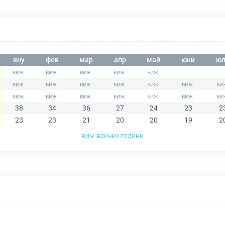
яну
фев
мар
апр
май
юни
юл
38
34
36
27
24
23
2
23
23
21
20
20
19
2
виж всички години