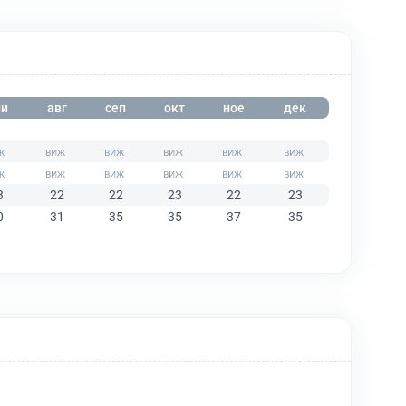
и
авг
сеп
окт
ное
дек
3
22
22
23
22
23
0
31
35
35
37
35