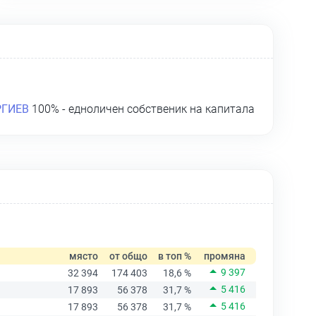
РГИЕВ
100% - едноличен собственик на капитала
място
от общо
в топ %
промяна
9 397
32 394
174 403
18,6 %
5 416
17 893
56 378
31,7 %
5 416
17 893
56 378
31,7 %