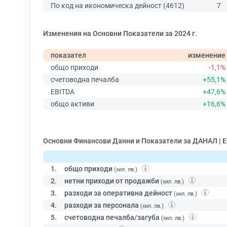
По код на икономическа дейност (4612)
7
Изменения на Основни Показатели за 2024 г.
показател
изменение
общо приходи
-1,1%
счетоводна печалба
+55,1%
EBITDA
+47,6%
общо активи
+16,6%
Основни Финансови Данни и Показатели за ДАНАЛ | 
1.
общо приходи
(хил. лв.)
2.
нетни приходи от продажби
(хил. лв.)
3.
разходи за оперативна дейност
(хил. лв.)
4.
разходи за персонала
(хил. лв.)
5.
счетоводна печалба/загуба
(хил. лв.)