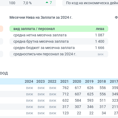
7
100
7,0 %
По код на икономическа дейн
Месечни Нива на Заплати за 2024 г.
Ф
вид заплата / персонал
лева
средна нетна месечна заплата
1 087
средна брутна месечна заплата
1 400
среден бюджет за месечна заплата
1 666
0
средносписъчен персонал за 2024 г.
ЕООД
2024
2023
2022
2021
2020
2019
2018
201