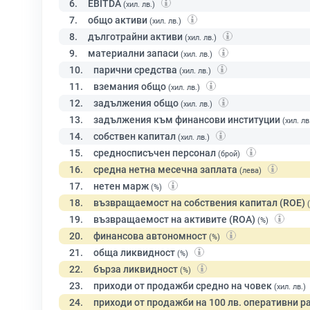
6.
EBITDA
(хил. лв.)
7.
общо активи
(хил. лв.)
8.
дълготрайни активи
(хил. лв.)
9.
материални запаси
(хил. лв.)
10.
парични средства
(хил. лв.)
11.
вземания общо
(хил. лв.)
12.
задължения общо
(хил. лв.)
13.
задължения към финансови институции
(хил. лв
14.
собствен капитал
(хил. лв.)
15.
средносписъчен персонал
(брой)
16.
средна нетна месечна заплата
(лева)
17.
нетен марж
(%)
18.
възвращаемост на собствения капитал (ROE)
19.
възвращаемост на активите (ROA)
(%)
20.
финансова автономност
(%)
21.
обща ликвидност
(%)
22.
бърза ликвидност
(%)
23.
приходи от продажби средно на човек
(хил. лв.)
24.
приходи от продажби на 100 лв. оперативни р