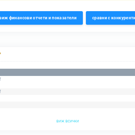
виж финансови отчети и показатели
сравни с конкурент
Р
f
f
виж всички