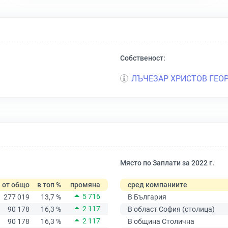
Собственост:
ЛЪЧЕЗАР ХРИСТОВ ГЕО
Място по Заплати за 2022 г.
от общо
в топ %
промяна
сред компаниите
5 716
277 019
13,7 %
В България
2 117
90 178
16,3 %
В област София (столица)
2 117
90 178
16,3 %
В община Столична