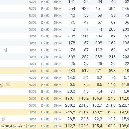
.)
(%)
азходи
(лева)