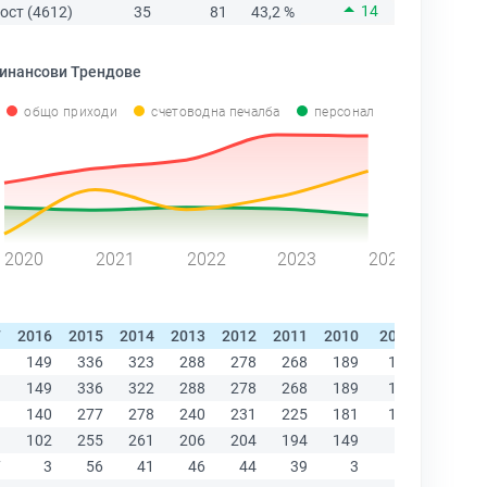
14
ост (4612)
35
81
43,2 %
инансови Трендове
общо приходи
счетоводна печалба
персонал
2020
2021
2022
2023
2024
7
2016
2015
2014
2013
2012
2011
2010
2009
2008