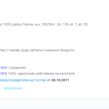
1335, район Люлин, ж.к. ЛЮЛИН, , бл. 135, ет. 7, ап. 33
тво с горива, руди, метали и химични продукти
ГИЕВ
- управител
ГИЕВ
100% - едноличен собственик на капитала
овор/учредителен акт/устав
от
26.10.2011
виж всички