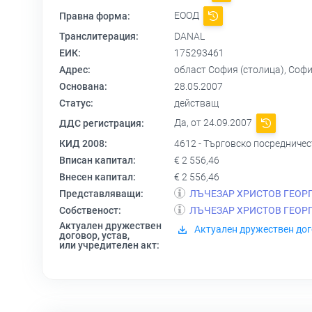
ЕООД
Правна форма:
Транслитерация:
DANAL
ЕИК:
175293461
Адрес:
област София (столица), София 
Основана:
28.05.2007
Статус:
действащ
Да, от 24.09.2007
ДДС регистрация:
КИД 2008:
4612 - Търговско посредничес
Вписан капитал:
€ 2 556,46
Внесен капитал:
€ 2 556,46
Представляващи:
ЛЪЧЕЗАР ХРИСТОВ ГЕОР
Собственост:
ЛЪЧЕЗАР ХРИСТОВ ГЕОР
Актуален дружествен
Актуален дружествен дог
договор, устав,
или учредителен акт: