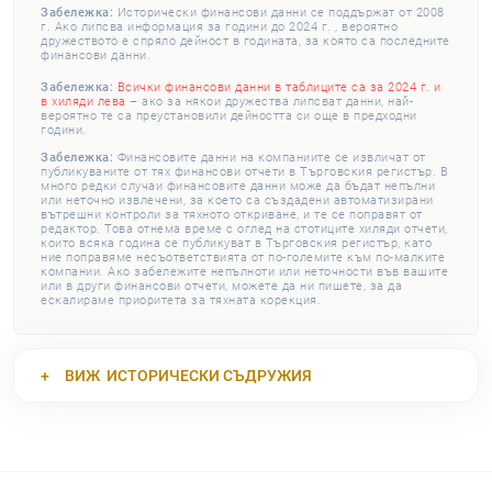
Забележка:
Исторически финансови данни се поддържат от 2008
г. Ако липсва информация за години до 2024 г. , вероятно
дружеството е спряло дейност в годината, за която са последните
финансови данни.
Забележка:
Всички финансови данни в таблиците са за 2024 г. и
в хиляди лева
– ако за някои дружества липсват данни, най-
вероятно те са преустановили дейността си още в предходни
години.
Забележка:
Финансовите данни на компаниите се извличат от
публикуваните от тях финансови отчети в Търговския регистър. В
много редки случаи финансовите данни може да бъдат непълни
или неточно извлечени, за което са създадени автоматизирани
вътрешни контроли за тяхното откриване, и те се поправят от
редактор. Това отнема време с оглед на стотиците хиляди отчети,
които всяка година се публикуват в Търговския регистър, като
ние поправяме несъответствията от по-големите към по-малките
компании. Ако забележите непълноти или неточности във вашите
или в други финансови отчети, можете да ни пишете, за да
ескалираме приоритета за тяхната корекция.
ВИЖ
ИСТОРИЧЕСКИ СЪДРУЖИЯ