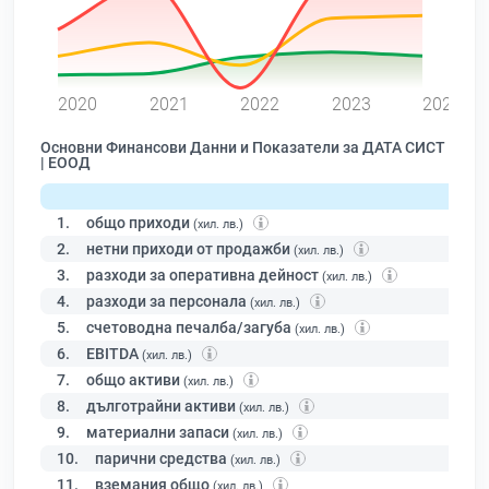
0
2020
2021
2022
2023
2024
Основни Финансови Данни и Показатели за ДАТА СИСТ
| ЕООД
1.
общо приходи
(хил. лв.)
2.
нетни приходи от продажби
(хил. лв.)
3.
разходи за оперативна дейност
(хил. лв.)
4.
разходи за персонала
(хил. лв.)
5.
счетоводна печалба/загуба
(хил. лв.)
6.
EBITDA
(хил. лв.)
7.
общо активи
(хил. лв.)
8.
дълготрайни активи
(хил. лв.)
9.
материални запаси
(хил. лв.)
10.
парични средства
(хил. лв.)
11.
вземания общо
(хил. лв.)