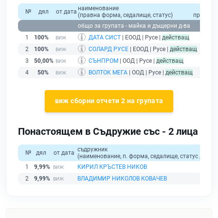
наименование
общо
№
дял
от дата
(правна форма, седалище, статус)
приходи
общо за групата - майка и дъщерни д-ва
1
100%
ДАТА СИСТ
| ЕООД | Русе |
действащ
2
100%
СОЛАРД РУСЕ
| ЕООД | Русе |
действащ
3
50,00%
СЪНПРОМ
| ООД | Русе |
действащ
4
50%
ВОЛТОК МЕГА
| ООД | Русе |
действащ
виж сборни отчети 2 на групата
Понастоящем в Съдружие със - 2 лица
съдружник
№
дял
от дата
(наименование, п. форма, седалище, статус / физи
1
9,99%
КИРИЛ КРЪСТЕВ НИКОВ
2
9,99%
ВЛАДИМИР НИКОЛОВ КОВАЧЕВ