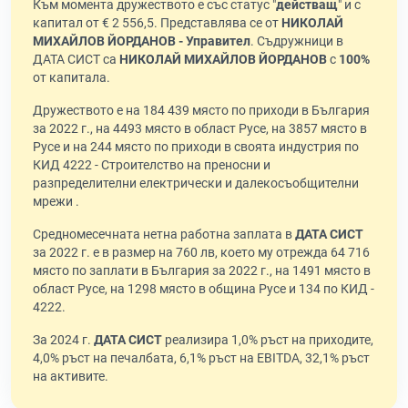
Към момента дружеството е със статус "
действащ
" и с
капитал от € 2 556,5. Представлява се от
НИКОЛАЙ
МИХАЙЛОВ ЙОРДАНОВ - Управител
. Съдружници в
ДАТА СИСТ са
НИКОЛАЙ МИХАЙЛОВ ЙОРДАНОВ
с
100%
от капитала.
Дружеството е на 184 439 място по приходи в България
за 2022 г., на 4493 място в област Русе, на 3857 място в
Русе и на 244 място по приходи в своята индустрия по
КИД 4222 - Строителство на преносни и
разпределителни електрически и далекосъобщителни
мрежи .
Средномесечната нетна работна заплата в
ДАТА СИСТ
за 2022 г. е в размер на 760 лв, което му отрежда 64 716
място по заплати в България за 2022 г., на 1491 място в
област Русе, на 1298 място в община Русе и 134 по КИД -
4222.
За 2024 г.
ДАТА СИСТ
реализира 1,0% ръст на приходите,
4,0% ръст на печалбата, 6,1% ръст на EBITDA, 32,1% ръст
на активите.