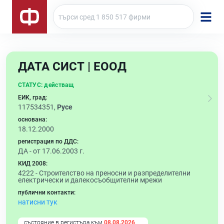
ДАТА СИСТ | ЕООД
СТАТУС:
действащ
ЕИК, град:
117534351,
Русе
основана:
18.12.2000
регистрация по ДДС:
ДА - от 17.06.2003 г.
КИД 2008:
4222 -
Строителство на преносни и разпределителни
електрически и далекосъобщителни мрежи
публични контакти:
натисни тук
състояние в регистъра към
08.08.2026