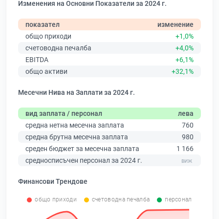
Изменения на Основни Показатели за 2024 г.
показател
изменение
общо приходи
+1,0%
счетоводна печалба
+4,0%
EBITDA
+6,1%
общо активи
+32,1%
Месечни Нива на Заплати за 2024 г.
вид заплата / персонал
лева
средна нетна месечна заплата
760
средна брутна месечна заплата
980
среден бюджет за месечна заплата
1 166
средносписъчен персонал за 2024 г.
Финансови Трендове
общо приходи
счетоводна печалба
персонал