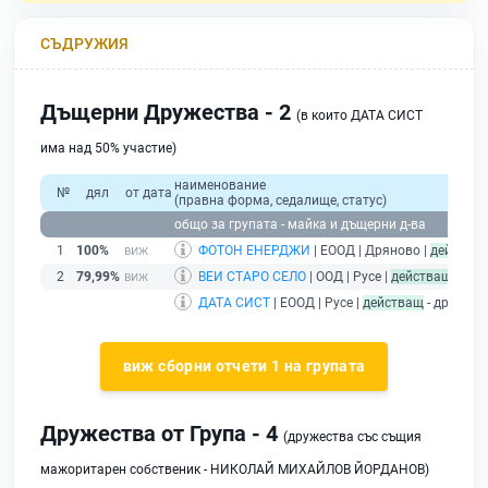
СЪДРУЖИЯ
Дъщерни Дружества - 2
(в които ДАТА СИСТ
има над 50% участие)
наименование
№
дял
от дата
(правна форма, седалище, статус)
общо за групата - майка и дъщерни д-ва
1
100%
ФОТОН ЕНЕРДЖИ
| ЕООД | Дряново |
действа
2
79,99%
ВЕИ СТАРО СЕЛО
| ООД | Русе |
действащ
ДАТА СИСТ
| ЕООД | Русе |
действащ
- дружест
виж сборни отчети 1 на групата
Дружества от Група - 4
(дружества със същия
мажоритарен собственик - НИКОЛАЙ МИХАЙЛОВ ЙОРДАНОВ)