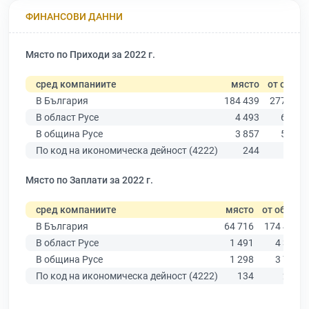
ФИНАНСОВИ ДАННИ
Място по Приходи за 2022 г.
сред компаниите
място
от общо
В България
184 439
277 019
В област Русе
4 493
6 851
В община Русе
3 857
5 883
По код на икономическа дейност (4222)
244
281
Място по Заплати за 2022 г.
сред компаниите
място
от общо
В България
64 716
174 403
В област Русе
1 491
4 390
В община Русе
1 298
3 764
По код на икономическа дейност (4222)
134
226