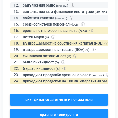
12.
задължения общо
(хил. лв.)
13.
задължения към финансови институции
(хил. лв.)
14.
собствен капитал
(хил. лв.)
15.
средносписъчен персонал
(брой)
16.
средна нетна месечна заплата
(лева)
17.
нетен марж
(%)
18.
възвращаемост на собствения капитал (ROE)
(%)
19.
възвращаемост на активите (ROA)
(%)
20.
финансова автономност
(%)
21.
обща ликвидност
(%)
22.
бърза ликвидност
(%)
23.
приходи от продажби средно на човек
(хил. лв.)
24.
приходи от продажби на 100 лв. оперативни разходи
виж финансови отчети и показатели
сравни с конкуренти