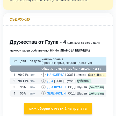
-400,0% спад на EBITDA, 5,5% ръст на активите.
СЪДРУЖИЯ
Дружества от Група - 4
(дружества със същия
мажоритарен собственик - НИНА ИВАНОВА БЕЛЧЕВА)
наименование
№
дял
от дата
(правна форма, седалище, статус)
общо за групата - майка и дъщерни д-ва
1
90,01%
НАЙСЛЕНД
| ООД | Шумен |
без дейност - подад
2
98,11%
ДЕА
| ООД | Шумен |
действащ
3
95%
ДЕА ШУМЕН
| ООД | Шумен |
действащ
4
50%
ЗЕЛЕНЧУЦИ
| ООД | Шумен |
действащ
виж сборни отчети 2 на групата