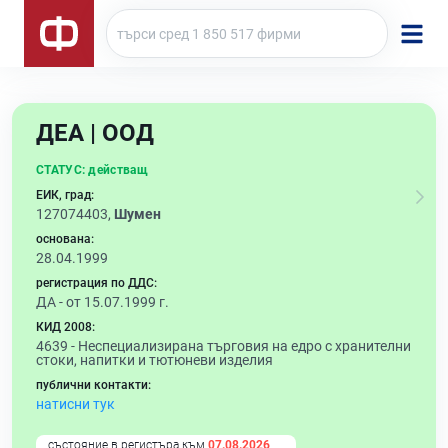
ДЕА | ООД
СТАТУС:
действащ
ЕИК, град:
127074403,
Шумен
основана:
28.04.1999
регистрация по ДДС:
ДА - от 15.07.1999 г.
КИД 2008:
4639 -
Неспециализирана търговия на едро с хранителни
стоки, напитки и тютюневи изделия
публични контакти:
натисни тук
състояние в регистъра към
07.08.2026