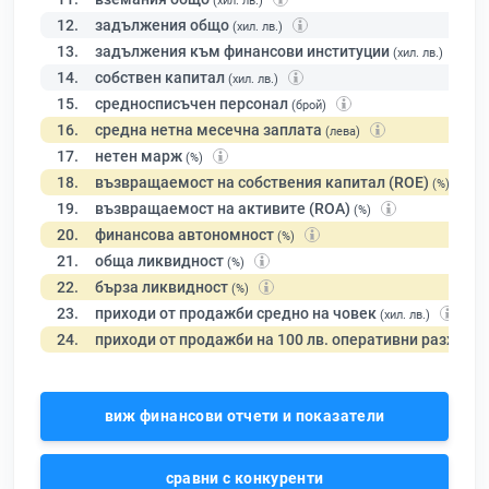
(хил. лв.)
12.
задължения общо
(хил. лв.)
13.
задължения към финансови институции
(хил. лв.)
14.
собствен капитал
(хил. лв.)
15.
средносписъчен персонал
(брой)
16.
средна нетна месечна заплата
(лева)
17.
нетен марж
(%)
18.
възвращаемост на собствения капитал (ROE)
(%)
19.
възвращаемост на активите (ROA)
(%)
20.
финансова автономност
(%)
21.
обща ликвидност
(%)
22.
бърза ликвидност
(%)
23.
приходи от продажби средно на човек
(хил. лв.)
24.
приходи от продажби на 100 лв. оперативни разходи
виж финансови отчети и показатели
сравни с конкуренти