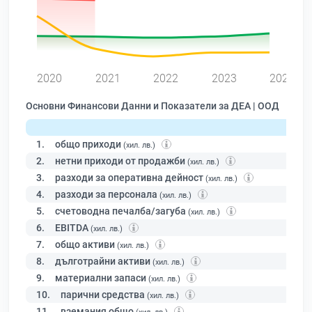
0
2020
2021
2022
2023
2024
Основни Финансови Данни и Показатели за ДЕА | ООД
1.
общо приходи
(хил. лв.)
2.
нетни приходи от продажби
(хил. лв.)
3.
разходи за оперативна дейност
(хил. лв.)
4.
разходи за персонала
(хил. лв.)
5.
счетоводна печалба/загуба
(хил. лв.)
6.
EBITDA
(хил. лв.)
7.
общо активи
(хил. лв.)
8.
дълготрайни активи
(хил. лв.)
9.
материални запаси
(хил. лв.)
10.
парични средства
(хил. лв.)
11.
вземания общо