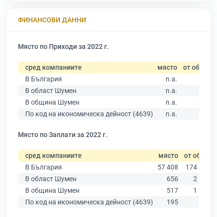
ФИНАНСОВИ ДАННИ
Място по Приходи за 2022 г.
сред компаниите
място
от общо
В България
n.a.
В област Шумен
n.a.
В община Шумен
n.a.
По код на икономическа дейност (4639)
n.a.
Място по Заплати за 2022 г.
сред компаниите
място
от общо
В България
57 408
174 403
В област Шумен
656
2 635
В община Шумен
517
1 963
По код на икономическа дейност (4639)
195
503