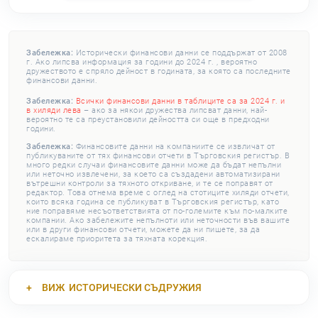
Забележка:
Исторически финансови данни се поддържат от 2008
г. Ако липсва информация за години до 2024 г. , вероятно
дружеството е спряло дейност в годината, за която са последните
финансови данни.
Забележка:
Всички финансови данни в таблиците са за 2024 г. и
в хиляди лева
– ако за някои дружества липсват данни, най-
вероятно те са преустановили дейността си още в предходни
години.
Забележка:
Финансовите данни на компаниите се извличат от
публикуваните от тях финансови отчети в Търговския регистър. В
много редки случаи финансовите данни може да бъдат непълни
или неточно извлечени, за което са създадени автоматизирани
вътрешни контроли за тяхното откриване, и те се поправят от
редактор. Това отнема време с оглед на стотиците хиляди отчети,
които всяка година се публикуват в Търговския регистър, като
ние поправяме несъответствията от по-големите към по-малките
компании. Ако забележите непълноти или неточности във вашите
или в други финансови отчети, можете да ни пишете, за да
ескалираме приоритета за тяхната корекция.
ВИЖ
ИСТОРИЧЕСКИ СЪДРУЖИЯ