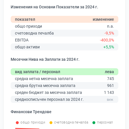
Изменения на Основни Показатели за 2024 г.
показател
изменение
общо приходи
n.a.
счетоводна печалба
-9,5%
EBITDA
-400,0%
общо активи
+5,5%
Месечни Нива на Заплати за 2024 г.
вид заплата / персонал
лева
средна нетна месечна заплата
745
средна брутна месечна заплата
961
среден бюджет за месечна заплата
1 143
средносписъчен персонал за 2024 г.
Финансови Трендове
общо приходи
счетоводна печалба
персонал