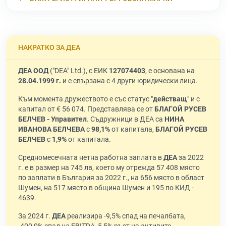
НАКРАТКО ЗА ДЕА
ДЕА ООД
("DEA" Ltd.), с ЕИК
127074403
, е основана на
28.04.1999 г.
и е свързана с 4 други юридически лица.
Към момента дружеството е със статус "
действащ
" и с
капитал от € 56 074. Представлява се от
БЛАГОЙ РУСЕВ
БЕЛЧЕВ - Управител
. Съдружници в ДЕА са
НИНА
ИВАНОВА БЕЛЧЕВА
с
98,1%
от капитала,
БЛАГОЙ РУСЕВ
БЕЛЧЕВ
с
1,9%
от капитала.
Средномесечната нетна работна заплата в
ДЕА
за 2022
г. е в размер на 745 лв, което му отрежда 57 408 място
по заплати в България за 2022 г., на 656 място в област
Шумен, на 517 място в община Шумен и 195 по КИД -
4639.
За 2024 г.
ДЕА
реализира -9,5% спад на печалбата,