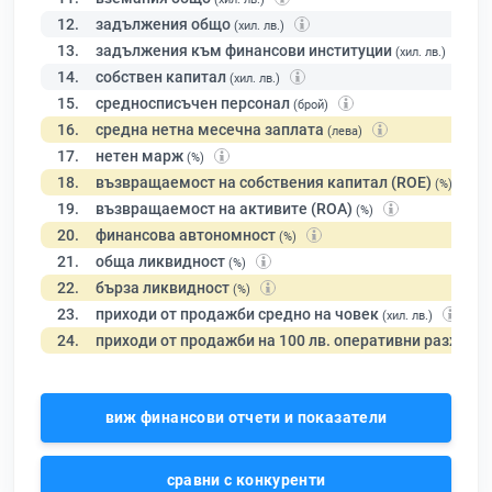
12.
задължения общо
(хил. лв.)
13.
задължения към финансови институции
(хил. лв.)
14.
собствен капитал
(хил. лв.)
15.
средносписъчен персонал
(брой)
16.
средна нетна месечна заплата
(лева)
17.
нетен марж
(%)
18.
възвращаемост на собствения капитал (ROE)
(%)
19.
възвращаемост на активите (ROA)
(%)
20.
финансова автономност
(%)
21.
обща ликвидност
(%)
22.
бърза ликвидност
(%)
23.
приходи от продажби средно на човек
(хил. лв.)
24.
приходи от продажби на 100 лв. оперативни разходи
виж финансови отчети и показатели
сравни с конкуренти