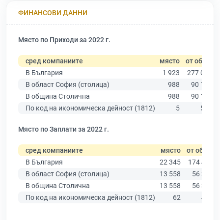
ФИНАНСОВИ ДАННИ
Място по Приходи за 2022 г.
сред компаниите
място
от общо
В България
1 923
277 019
В област София (столица)
988
90 178
В община Столична
988
90 178
По код на икономическа дейност (1812)
5
547
Място по Заплати за 2022 г.
сред компаниите
място
от общо
В България
22 345
174 403
В област София (столица)
13 558
56 378
В община Столична
13 558
56 378
По код на икономическа дейност (1812)
62
430