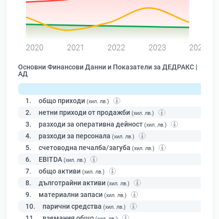
0
2020
2021
2022
2023
2024
Основни Финансови Данни и Показатели за ДЕДРАКС |
АД
1.
общо приходи
(хил. лв.)
2.
нетни приходи от продажби
(хил. лв.)
3.
разходи за оперативна дейност
(хил. лв.)
4.
разходи за персонала
(хил. лв.)
5.
счетоводна печалба/загуба
(хил. лв.)
6.
EBITDA
(хил. лв.)
7.
общо активи
(хил. лв.)
8.
дълготрайни активи
(хил. лв.)
9.
материални запаси
(хил. лв.)
10.
парични средства
(хил. лв.)
11.
вземания общо
(хил. лв.)