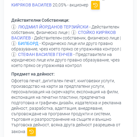
КИРЯКОВ ВАСИЛЕВ
20,05% - акционер
Действителни Собственици:
ЛЮДМИЛ ЙОРДАНОВ ТЕРЗИЙСКИ
- Действителен
собственик, физическо лице |
СТОЙКО КИРЯКОВ
ВАСИЛЕВ
- Действителен собственик, физическо лице |
БИЛБОРД
- Юридическо лице или друго правно
образувание, чрез което пряко се упражнява контрол |
СТЕФАН ВАСИЛЕВ ГЕНЧЕВ
- Представители на
юридическо лице или друго правно образувание, чрез
което пряко се упражнява контрол
Предмет на дейност:
Офсетов печат, дигитален печат, книговезки услуги,
производство на карти за предплатени услуги,
персонализация на скреч карти, екслонация на филм,
експонация на печатни пластини, предпечатна
подготовка и графичен дизайн, издателска и рекламна
дейност, разработка, адаптация, внедряване,
съпровождане на програмни продукти и системи,
търговия и разпространение на същите и външно
търговска дейност, всяка друга дейност разрешена от
закона