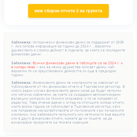
виж сборни отчети 2 на групата
Забележка:
Исторически финансови данни се поддържат от 2008
г. Ако липсва информация за години до 2024 г. , вероятно
дружеството е спряло дейност в годината, за която са последните
финансови данни.
Забележка:
Всички финансови данни в таблиците са за 2024 г. и
в хиляди лева
– ако за някои дружества липсват данни, най-
вероятно те са преустановили дейността си още в предходни
години.
Забележка:
Финансовите данни на компаниите се извличат от
публикуваните от тях финансови отчети в Търговския регистър. В
много редки случаи финансовите данни може да бъдат непълни
или неточно извлечени, за което са създадени автоматизирани
вътрешни контроли за тяхното откриване, и те се поправят от
редактор. Това отнема време с оглед на стотиците хиляди отчети,
които всяка година се публикуват в Търговския регистър, като
ние поправяме несъответствията от по-големите към по-малките
компании. Ако забележите непълноти или неточности във вашите
или в други финансови отчети, можете да ни пишете, за да
ескалираме приоритета за тяхната корекция.