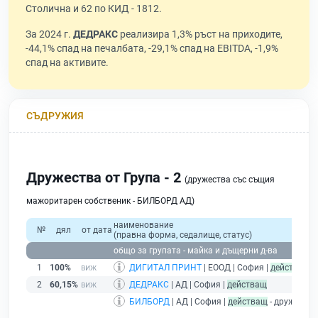
Столична и 62 по КИД - 1812.
За 2024 г.
ДЕДРАКС
реализира 1,3% ръст на приходите,
-44,1% спад на печалбата, -29,1% спад на EBITDA, -1,9%
спад на активите.
СЪДРУЖИЯ
Дружества от Група - 2
(дружества със същия
мажоритарен собственик - БИЛБОРД АД)
наименование
№
дял
от дата
(правна форма, седалище, статус)
общо за групата - майка и дъщерни д-ва
1
100%
ДИГИТАЛ ПРИНТ
| ЕООД | София |
действащ
2
60,15%
ДЕДРАКС
| АД | София |
действащ
БИЛБОРД
| АД | София |
действащ
- дружество