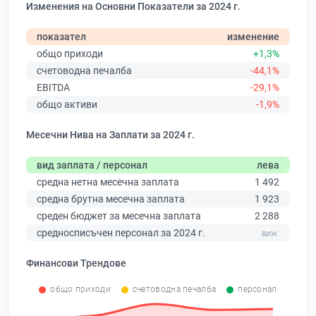
Изменения на Основни Показатели за 2024 г.
показател
изменение
общо приходи
+1,3%
счетоводна печалба
-44,1%
EBITDA
-29,1%
общо активи
-1,9%
Месечни Нива на Заплати за 2024 г.
вид заплата / персонал
лева
средна нетна месечна заплата
1 492
средна брутна месечна заплата
1 923
среден бюджет за месечна заплата
2 288
средносписъчен персонал за 2024 г.
Финансови Трендове
общо приходи
счетоводна печалба
персонал