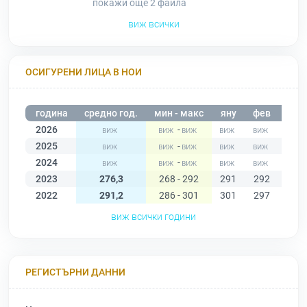
покажи още 2
файла
виж всички
ОСИГУРЕНИ ЛИЦА В НОИ
година
средно год.
мин - макс
яну
фев
мар
2026
-
2025
-
2024
-
2023
276,3
268 - 292
291
292
283
2022
291,2
286 - 301
301
297
294
виж всички години
РЕГИСТЪРНИ ДАННИ