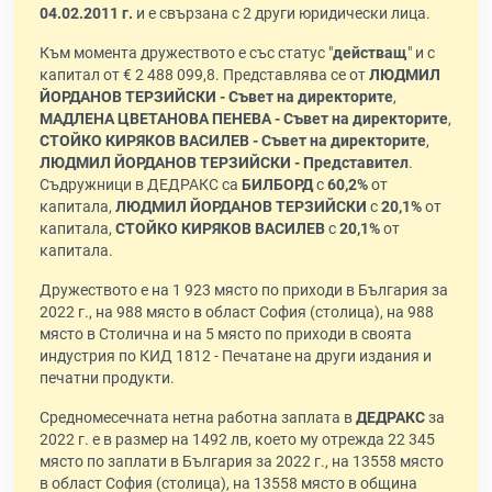
04.02.2011 г.
и е свързана с 2 други юридически лица.
Към момента дружеството е със статус "
действащ
" и с
капитал от € 2 488 099,8. Представлява се от
ЛЮДМИЛ
ЙОРДАНОВ ТЕРЗИЙСКИ - Съвет на директорите
,
МАДЛЕНА ЦВЕТАНОВА ПЕНЕВА - Съвет на директорите
,
СТОЙКО КИРЯКОВ ВАСИЛЕВ - Съвет на директорите
,
ЛЮДМИЛ ЙОРДАНОВ ТЕРЗИЙСКИ - Представител
.
Съдружници в ДЕДРАКС са
БИЛБОРД
с
60,2%
от
капитала,
ЛЮДМИЛ ЙОРДАНОВ ТЕРЗИЙСКИ
с
20,1%
от
капитала,
СТОЙКО КИРЯКОВ ВАСИЛЕВ
с
20,1%
от
капитала.
Дружеството е на 1 923 място по приходи в България за
2022 г., на 988 място в област София (столица), на 988
място в Столична и на 5 място по приходи в своята
индустрия по КИД 1812 - Печатане на други издания и
печатни продукти.
Средномесечната нетна работна заплата в
ДЕДРАКС
за
2022 г. е в размер на 1492 лв, което му отрежда 22 345
място по заплати в България за 2022 г., на 13558 място
в област София (столица), на 13558 място в община