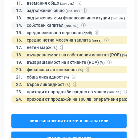
11.
вземания общо
(хил. лв.)
12.
задължения общо
(хил. лв.)
13.
задължения към финансови институции
(хил. лв.)
14.
собствен капитал
(хил. лв.)
15.
средносписъчен персонал
(брой)
16.
средна нетна месечна заплата
(лева)
17.
нетен марж
(%)
18.
възвращаемост на собствения капитал (ROE)
(%)
19.
възвращаемост на активите (ROA)
(%)
20.
финансова автономност
(%)
21.
обща ликвидност
(%)
22.
бърза ликвидност
(%)
23.
приходи от продажби средно на човек
(хил. лв.)
24.
приходи от продажби на 100 лв. оперативни разходи
виж финансови отчети и показатели