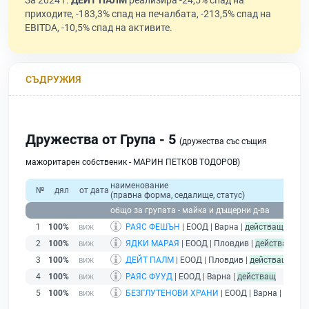
За 2024 г.
ДЕЙТ ПАЛМ
реализира -24,5% спад на
приходите, -183,3% спад на печалбата, -213,5% спад на
EBITDA, -10,5% спад на активите.
СЪДРУЖИЯ
Дружества от Група - 5
(дружества със същия
мажоритарен собственик - МАРИН ПЕТКОВ ТОДОРОВ)
наименование
№
дял
от дата
(правна форма, седалище, статус)
общо за групата - майка и дъщерни д-ва
1
100%
РАЯС ФЕШЪН
| ЕООД | Варна |
действащ
2
100%
ЯДКИ МАРАЯ
| ЕООД | Пловдив |
действащ
3
100%
ДЕЙТ ПАЛМ
| ЕООД | Пловдив |
действащ
4
100%
РАЯС ФУУД
| ЕООД | Варна |
действащ
5
100%
БЕЗГЛУТЕНОВИ ХРАНИ
| ЕООД | Варна |
дейст