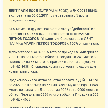
ДЕЙТ ПАЛМ ЕООД
(DATE PALM EOOD), с ЕИК
201555843
,
е основана на
05.05.2011 г.
и е свързана с 5 други
юридически лица.
Към момента дружеството е със статус "
действащ
" и с
капитал от € 255 645,9. Представлява се от
МАРИН
ПЕТКОВ ТОДОРОВ - Управител
. Съдружници в ДЕЙТ
ПАЛМ са
МАРИН ПЕТКОВ ТОДОРОВ
с
100%
от капитала.
Дружеството е на 3 833 място по приходи в България за
2022 г., на 387 място в област Пловдив, на 249 място в
Пловдив и на 38 място по приходи в своята индустрия
по КИД 4638 - Специализирана търговия на едро с други
хранителни стоки.
Средномесечната нетна работна заплата в
ДЕЙТ ПАЛМ
за 2022 г. е в размер на 557 лв, което му отрежда 91 548
място по заплати в България за 2022 г., на 9000 място в
област Пловдив, на 6380 място в община Пловдив и 368
по КИД - 4638.