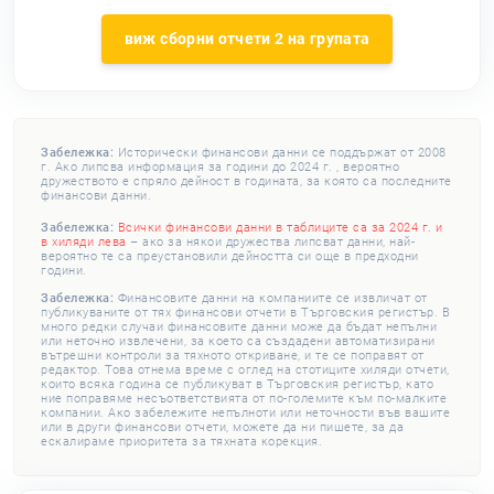
виж сборни отчети 2 на групата
Забележка:
Исторически финансови данни се поддържат от 2008
г. Ако липсва информация за години до 2024 г. , вероятно
дружеството е спряло дейност в годината, за която са последните
финансови данни.
Забележка:
Всички финансови данни в таблиците са за 2024 г. и
в хиляди лева
– ако за някои дружества липсват данни, най-
вероятно те са преустановили дейността си още в предходни
години.
Забележка:
Финансовите данни на компаниите се извличат от
публикуваните от тях финансови отчети в Търговския регистър. В
много редки случаи финансовите данни може да бъдат непълни
или неточно извлечени, за което са създадени автоматизирани
вътрешни контроли за тяхното откриване, и те се поправят от
редактор. Това отнема време с оглед на стотиците хиляди отчети,
които всяка година се публикуват в Търговския регистър, като
ние поправяме несъответствията от по-големите към по-малките
компании. Ако забележите непълноти или неточности във вашите
или в други финансови отчети, можете да ни пишете, за да
ескалираме приоритета за тяхната корекция.