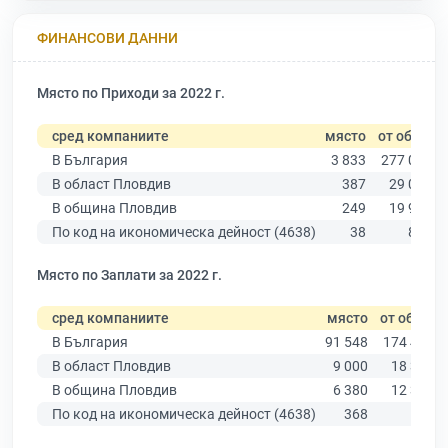
ФИНАНСОВИ ДАННИ
Място по Приходи за 2022 г.
сред компаниите
място
от общо
В България
3 833
277 019
В област Пловдив
387
29 067
В община Пловдив
249
19 939
По код на икономическа дейност (4638)
38
848
Място по Заплати за 2022 г.
сред компаниите
място
от общо
В България
91 548
174 403
В област Пловдив
9 000
18 305
В община Пловдив
6 380
12 387
По код на икономическа дейност (4638)
368
576