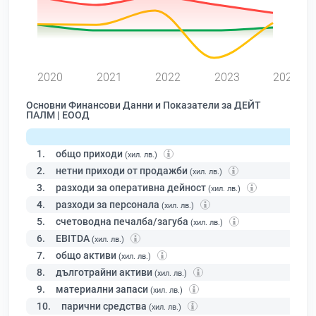
0
2020
2021
2022
2023
2024
Основни Финансови Данни и Показатели за ДЕЙТ
ПАЛМ | ЕООД
1.
общо приходи
(хил. лв.)
2.
нетни приходи от продажби
(хил. лв.)
3.
разходи за оперативна дейност
(хил. лв.)
4.
разходи за персонала
(хил. лв.)
5.
счетоводна печалба/загуба
(хил. лв.)
6.
EBITDA
(хил. лв.)
7.
общо активи
(хил. лв.)
8.
дълготрайни активи
(хил. лв.)
9.
материални запаси
(хил. лв.)
10.
парични средства
(хил. лв.)