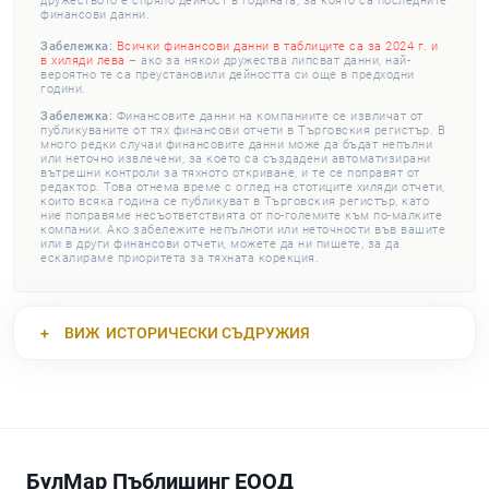
дружеството е спряло дейност в годината, за която са последните
финансови данни.
Забележка:
Всички финансови данни в таблиците са за 2024 г. и
в хиляди лева
– ако за някои дружества липсват данни, най-
вероятно те са преустановили дейността си още в предходни
години.
Забележка:
Финансовите данни на компаниите се извличат от
публикуваните от тях финансови отчети в Търговския регистър. В
много редки случаи финансовите данни може да бъдат непълни
или неточно извлечени, за което са създадени автоматизирани
вътрешни контроли за тяхното откриване, и те се поправят от
редактор. Това отнема време с оглед на стотиците хиляди отчети,
които всяка година се публикуват в Търговския регистър, като
ние поправяме несъответствията от по-големите към по-малките
компании. Ако забележите непълноти или неточности във вашите
или в други финансови отчети, можете да ни пишете, за да
ескалираме приоритета за тяхната корекция.
ВИЖ
ИСТОРИЧЕСКИ СЪДРУЖИЯ
БулМар Пъблишинг ЕООД