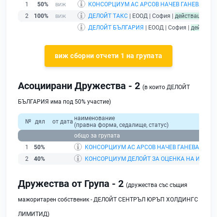
1
50%
КОНСОРЦИУМ АС АРСОВ НАЧЕВ ГАНЕВА И 
2
100%
ДЕЛОЙТ ТАКС
| ЕООД | София |
действащ
ДЕЛОЙТ БЪЛГАРИЯ
| ЕООД | София |
действа
виж сборни отчети 1 на групата
Асоциирани Дружества - 2
(в които ДЕЛОЙТ
БЪЛГАРИЯ има под 50% участие)
наименование
№
дял
от дата
(правна форма, седалище, статус)
общо за групата
1
50%
КОНСОРЦИУМ АС АРСОВ НАЧЕВ ГАНЕВА И Д
2
40%
КОНСОРЦИУМ ДЕЛОЙТ ЗА ОЦЕНКА НА ИТ СЪС
Дружества от Група - 2
(дружества със същия
мажоритарен собственик - ДЕЛОЙТ СЕНТРЪЛ ЮРЪП ХОЛДИНГС
ЛИМИТИД)