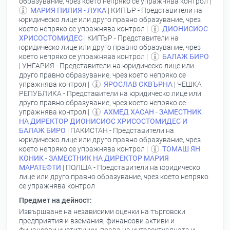
образувание, чрез което непряко се упражнява контрол |
МАРИЯ ПИЛИЯ - ЛУКА
| КИПЪР - Представители на
юридическо лице или друго правно образувание, чрез
което непряко се упражнява контрол |
ДИОНИСИОС
ХРИСОСТОМИДЕС
| КИПЪР - Представители на
юридическо лице или друго правно образувание, чрез
което непряко се упражнява контрол |
БАЛАЖ БИРО
| УНГАРИЯ - Представители на юридическо лице или
друго правно образувание, чрез което непряко се
упражнява контрол |
ЯРОСЛАВ СКВЪРНА
| ЧЕШКА
РЕПУБЛИКА - Представители на юридическо лице или
друго правно образувание, чрез което непряко се
упражнява контрол |
АХМЕД ХАСАН - ЗАМЕСТНИК
НА ДИРЕКТОР ДИОНИСИОС ХРИСОСТОМИДЕС И
БАЛАЖ БИРО
| ПАКИСТАН - Представители на
юридическо лице или друго правно образувание, чрез
което непряко се упражнява контрол |
ТОМАШ ЯН
КОНИК - ЗАМЕСТНИК НА ДИРЕКТОР МАРИЯ
МАРАТЕФТИ
| ПОЛША - Представители на юридическо
лице или друго правно образувание, чрез което непряко
се упражнява контрол
Предмет на дейност:
Извършване на независими оценки на търговски
предприятия и вземания, финансови активи и