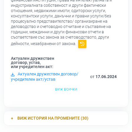
финансови институции, права на интелектуалната и
индустриалната собственост и други фактически
отношения, недвижими имоти; одиторски услуги,
консултантски услуги, данъчни и правни услуги/без
процесуално представителство/ организиране на
деловодство и счетоводно отчитане и съставяне на
годишни, междинни и други финансови отчети в
съответствие със закона за счетоводството, други
дейности, незабранени от закона.
Актуален дружествен
договор, устав,
или учредителен акт:
Актуален дружествен договор/
от
17.06.2024
учредителен акт/устав
виж всички
ВИЖ ИСТОРИЯ НА ПРОМЕНИТЕ (30)