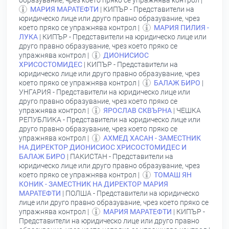
образувание, чрез което пряко се упражнява контрол |
МАРИЯ МАРАТЕФТИ
| КИПЪР - Представители на
юридическо лице или друго правно образувание, чрез
което пряко се упражнява контрол |
МАРИЯ ПИЛИЯ -
ЛУКА
| КИПЪР - Представители на юридическо лице или
друго правно образувание, чрез което пряко се
упражнява контрол |
ДИОНИСИОС
ХРИСОСТОМИДЕС
| КИПЪР - Представители на
юридическо лице или друго правно образувание, чрез
което пряко се упражнява контрол |
БАЛАЖ БИРО
|
УНГАРИЯ - Представители на юридическо лице или
друго правно образувание, чрез което пряко се
упражнява контрол |
ЯРОСЛАВ СКВЪРНА
| ЧЕШКА
РЕПУБЛИКА - Представители на юридическо лице или
друго правно образувание, чрез което пряко се
упражнява контрол |
АХМЕД ХАСАН - ЗАМЕСТНИК
НА ДИРЕКТОР ДИОНИСИОС ХРИСОСТОМИДЕС И
БАЛАЖ БИРО
| ПАКИСТАН - Представители на
юридическо лице или друго правно образувание, чрез
което пряко се упражнява контрол |
ТОМАШ ЯН
КОНИК - ЗАМЕСТНИК НА ДИРЕКТОР МАРИЯ
МАРАТЕФТИ
| ПОЛША - Представители на юридическо
лице или друго правно образувание, чрез което пряко се
упражнява контрол |
МАРИЯ МАРАТЕФТИ
| КИПЪР -
Представители на юридическо лице или друго правно