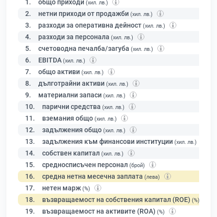
1.
общо приходи
(хил. лв.)
2.
нетни приходи от продажби
(хил. лв.)
3.
разходи за оперативна дейност
(хил. лв.)
4.
разходи за персонала
(хил. лв.)
5.
счетоводна печалба/загуба
(хил. лв.)
6.
EBITDA
(хил. лв.)
7.
общо активи
(хил. лв.)
8.
дълготрайни активи
(хил. лв.)
9.
материални запаси
(хил. лв.)
10.
парични средства
(хил. лв.)
11.
вземания общо
(хил. лв.)
12.
задължения общо
(хил. лв.)
13.
задължения към финансови институции
(хил. лв.)
14.
собствен капитал
(хил. лв.)
15.
средносписъчен персонал
(брой)
16.
средна нетна месечна заплата
(лева)
17.
нетен марж
(%)
18.
възвращаемост на собствения капитал (ROE)
(%)
19.
възвращаемост на активите (ROA)
(%)