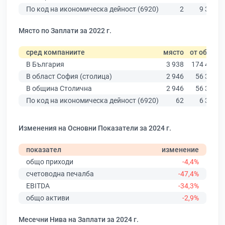
По код на икономическа дейност (6920)
2
9 320
Място по Заплати за 2022 г.
сред компаниите
място
от общо
В България
3 938
174 403
В област София (столица)
2 946
56 378
В община Столична
2 946
56 378
По код на икономическа дейност (6920)
62
6 379
Изменения на Основни Показатели за 2024 г.
показател
изменение
общо приходи
-4,4%
счетоводна печалба
-47,4%
EBITDA
-34,3%
общо активи
-2,9%
Месечни Нива на Заплати за 2024 г.