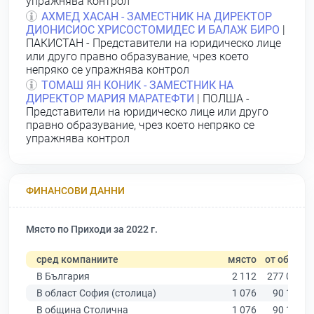
упражнява контрол
АХМЕД ХАСАН - ЗАМЕСТНИК НА ДИРЕКТОР
ДИОНИСИОС ХРИСОСТОМИДЕС И БАЛАЖ БИРО
|
ПАКИСТАН - Представители на юридическо лице
или друго правно образувание, чрез което
непряко се упражнява контрол
ТОМАШ ЯН КОНИК - ЗАМЕСТНИК НА
ДИРЕКТОР МАРИЯ МАРАТЕФТИ
| ПОЛША -
Представители на юридическо лице или друго
правно образувание, чрез което непряко се
упражнява контрол
ФИНАНСОВИ ДАННИ
Място по Приходи за 2022 г.
сред компаниите
място
от общо
В България
2 112
277 019
В област София (столица)
1 076
90 178
В община Столична
1 076
90 178