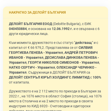
НАКРАТКО ЗА ДЕЛОЙТ БЪЛГАРИЯ
ДЕЛОЙТ БЪЛГАРИЯ ЕООД
(Deloitte Bulgaria), с ЕИК
040450884
, е основана на
12.06.1992 г.
и е свързана с 6
други юридически лица.
Към момента дружеството е със статус "
действащ
" и с
капитал от € 66 979,2. Представлява се от
СИЛВИЯ
ГЕОРГИЕВА ПЕНЕВА - Управител
,
АНДРЕЙ ПЕТРОВИЧ
ИВАНОВ - Управител
,
ДЕСИСЛАВА ДИНКОВА ПЕНЕВА -
Управител
,
ГЕОРГИ НИКОЛОВ СИМЕОНОВ - Управител
,
НАТКО СЕРТИЧ - Управител
,
ОЛЕКСАНДР ЧЕРИНКО -
Управител
. Съдружници в ДЕЛОЙТ БЪЛГАРИЯ са
ДЕЛОЙТ СЕНТРЪЛ ЮРЪП ХОЛДИНГС ЛИМИТИД
с
100%
от капитала.
Дружеството е на 2 112 място по приходи в България за
2022 г., на 1076 място в област София (столица), на 1076
място в Столична и на 2 място по приходи в своята
индустрия по КИД 6920 - Счетоводни и одиторски