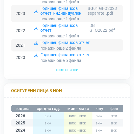
покажи още 1
файл
Годишен финансов
BG01 GFO2023
отчет: индивидуален
separate_.pdf
2023
покажи още 1
файл
Годишен финансов
DB
отчет
GFO2022.pdf
2022
покажи още 1
файл
Годишен финансов отчет
2021
покажи още 2
файла
Годишен финансов отчет
2020
покажи още 5
файла
виж всички
ОСИГУРЕНИ ЛИЦА В НОИ
година
средно год.
мин - макс
яну
фев
мар
2026
-
2025
-
2024
-