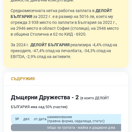
дейности, данъчни консултации.
Средномесечната нетна работна заплата в
ДЕЛОЙТ
БЪЛГАРИЯ
за 2022 г. е в размер на 5016 лв, което му
отрежда 3 938 място по заплати в България за 2022 г.,
на 2946 място в област София (столица), на 2946 място
в община Столична и 62 по КИД - 6920.
За 2024 г.
ДЕЛОЙТ БЪЛГАРИЯ
реализира -4,4% спад на
приходите, -47,4% спад на печалбата, -34,3% спад на
EBITDA, -2,9% спад на активите.
СЪДРУЖИЯ
Дъщерни Дружества - 2
(в които ДЕЛОЙТ
БЪЛГАРИЯ има над 50% участие)
наименование
№
дял
от дата
(правна форма, седалище, статус)
общо за групата - майка и дъщерни д-ва