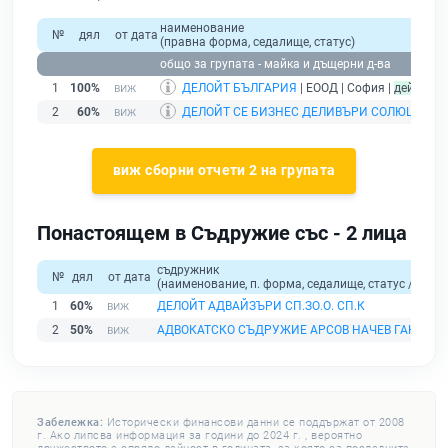
наименование
№
дял
от дата
(правна форма, седалище, статус)
общо за групата - майка и дъщерни д-ва
1
100%
ДЕЛОЙТ БЪЛГАРИЯ
| ЕООД | София |
действа
2
60%
ДЕЛОЙТ СЕ БИЗНЕС ДЕЛИВЪРИ СОЛЮШЪНС
виж сборни отчети 2 на групата
Понастоящем в Съдружие със - 2 лица
съдружник
№
дял
от дата
(наименование, п. форма, седалище, статус / физи
1
60%
ДЕЛОЙТ АДВАЙЗЪРИ СП.ЗО.О. СП.К
2
50%
АДВОКАТСКО СЪДРУЖИЕ АРСОВ НАЧЕВ ГАНЕВА
Забележка:
Исторически финансови данни се поддържат от 2008
г. Ако липсва информация за години до 2024 г. , вероятно