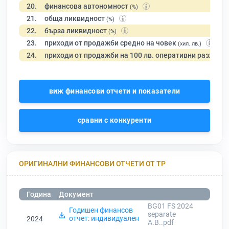
20.
финансова автономност
(%)
21.
обща ликвидност
(%)
22.
бърза ликвидност
(%)
23.
приходи от продажби средно на човек
(хил. лв.)
24.
приходи от продажби на 100 лв. оперативни разходи
виж финансови отчети и показатели
сравни с конкуренти
ОРИГИНАЛНИ ФИНАНСОВИ ОТЧЕТИ ОТ ТР
Година
Документ
BG01 FS 2024
Годишен финансов
separate
отчет: индивидуален
2024
A.B..pdf