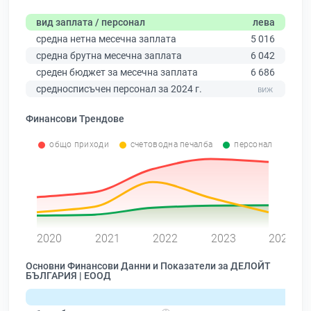
вид заплата / персонал
лева
средна нетна месечна заплата
5 016
средна брутна месечна заплата
6 042
среден бюджет за месечна заплата
6 686
средносписъчен персонал за 2024 г.
Финансови Трендове
общо приходи
счетоводна печалба
персонал
0
2020
2021
2022
2023
2024
Основни Финансови Данни и Показатели за ДЕЛОЙТ
БЪЛГАРИЯ | ЕООД