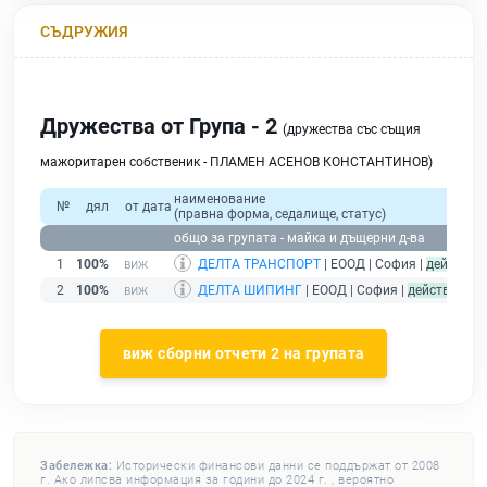
СЪДРУЖИЯ
Дружества от Група - 2
(дружества със същия
мажоритарен собственик - ПЛАМЕН АСЕНОВ КОНСТАНТИНОВ)
наименование
№
дял
от дата
(правна форма, седалище, статус)
п
общо за групата - майка и дъщерни д-ва
1
100%
ДЕЛТА ТРАНСПОРТ
| ЕООД | София |
действащ
2
100%
ДЕЛТА ШИПИНГ
| ЕООД | София |
действащ
виж сборни отчети 2 на групата
Забележка:
Исторически финансови данни се поддържат от 2008
г. Ако липсва информация за години до 2024 г. , вероятно