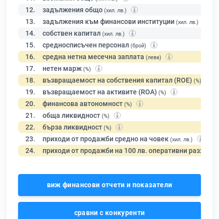
12.
задължения общо
(хил. лв.)
13.
задължения към финансови институции
(хил. лв.)
14.
собствен капитал
(хил. лв.)
15.
средносписъчен персонал
(брой)
16.
средна нетна месечна заплата
(лева)
17.
нетен марж
(%)
18.
възвращаемост на собствения капитал (ROE)
(%)
19.
възвращаемост на активите (ROA)
(%)
20.
финансова автономност
(%)
21.
обща ликвидност
(%)
22.
бърза ликвидност
(%)
23.
приходи от продажби средно на човек
(хил. лв.)
24.
приходи от продажби на 100 лв. оперативни разходи
виж финансови отчети и показатели
сравни с конкуренти