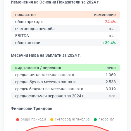
Изменения на Основни Показатели за 2024 г.
показател
изменение
общо приходи
-24,4%
счетоводна печалба
n.a.
EBITDA
n.a.
общо активи
+39,4%
Месечни Нива на Заплати за 2024 г.
вид заплата / персонал
лева
средна нетна месечна заплата
1 969
средна брутна месечна заплата
2 538
среден бюджет за месечна заплата
3 019
средносписъчен персонал за 2024 г.
Финансови Трендове
общо приходи
счетоводна печалба
персонал