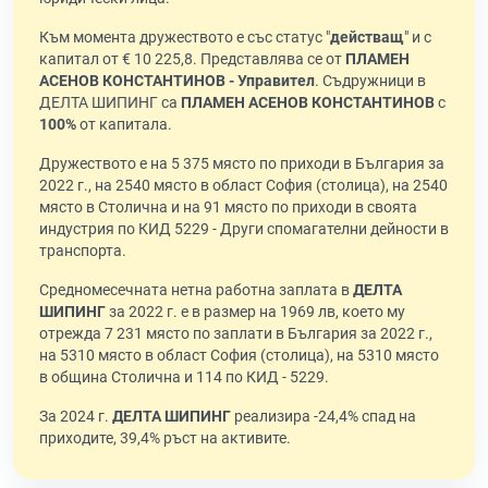
Към момента дружеството е със статус "
действащ
" и с
капитал от € 10 225,8. Представлява се от
ПЛАМЕН
АСЕНОВ КОНСТАНТИНОВ - Управител
. Съдружници в
ДЕЛТА ШИПИНГ са
ПЛАМЕН АСЕНОВ КОНСТАНТИНОВ
с
100%
от капитала.
Дружеството е на 5 375 място по приходи в България за
2022 г., на 2540 място в област София (столица), на 2540
място в Столична и на 91 място по приходи в своята
индустрия по КИД 5229 - Други спомагателни дейности в
транспорта.
Средномесечната нетна работна заплата в
ДЕЛТА
ШИПИНГ
за 2022 г. е в размер на 1969 лв, което му
отрежда 7 231 място по заплати в България за 2022 г.,
на 5310 място в област София (столица), на 5310 място
в община Столична и 114 по КИД - 5229.
За 2024 г.
ДЕЛТА ШИПИНГ
реализира -24,4% спад на
приходите, 39,4% ръст на активите.