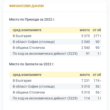
ФИНАНСОВИ ДАННИ
Място по Приходи за 2022 г.
сред компаниите
място
от общо
В България
5 375
277 019
В област София (столица)
2 540
90 178
В община Столична
2 540
90 178
По код на икономическа дейност (5229)
91
1 558
Място по Заплати за 2022 г.
сред компаниите
място
от общо
В България
7 231
174 403
В област София (столица)
5 310
56 378
В община Столична
5 310
56 378
По код на икономическа дейност (5229)
114
1 021