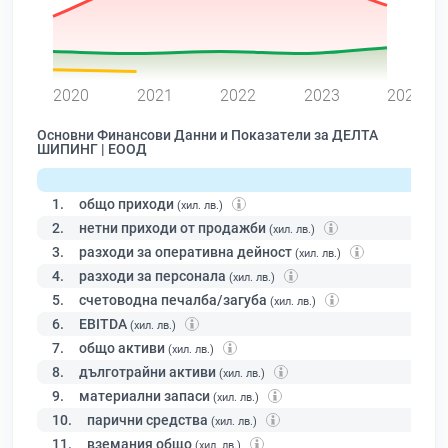
0
2020
2021
2022
2023
2024
Основни Финансови Данни и Показатели за ДЕЛТА
ШИПИНГ | ЕООД
1.
общо приходи
(хил. лв.)
2.
нетни приходи от продажби
(хил. лв.)
3.
разходи за оперативна дейност
(хил. лв.)
4.
разходи за персонала
(хил. лв.)
5.
счетоводна печалба/загуба
(хил. лв.)
6.
EBITDA
(хил. лв.)
7.
общо активи
(хил. лв.)
8.
дълготрайни активи
(хил. лв.)
9.
материални запаси
(хил. лв.)
10.
парични средства
(хил. лв.)
11.
вземания общо
(хил. лв.)