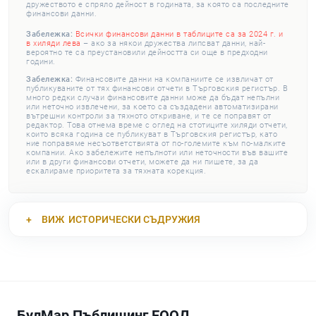
дружеството е спряло дейност в годината, за която са последните
финансови данни.
Забележка:
Всички финансови данни в таблиците са за 2024 г. и
в хиляди лева
– ако за някои дружества липсват данни, най-
вероятно те са преустановили дейността си още в предходни
години.
Забележка:
Финансовите данни на компаниите се извличат от
публикуваните от тях финансови отчети в Търговския регистър. В
много редки случаи финансовите данни може да бъдат непълни
или неточно извлечени, за което са създадени автоматизирани
вътрешни контроли за тяхното откриване, и те се поправят от
редактор. Това отнема време с оглед на стотиците хиляди отчети,
които всяка година се публикуват в Търговския регистър, като
ние поправяме несъответствията от по-големите към по-малките
компании. Ако забележите непълноти или неточности във вашите
или в други финансови отчети, можете да ни пишете, за да
ескалираме приоритета за тяхната корекция.
ВИЖ
ИСТОРИЧЕСКИ СЪДРУЖИЯ
БулМар Пъблишинг ЕООД