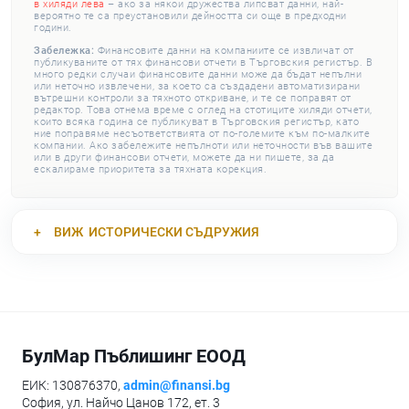
в хиляди лева
– ако за някои дружества липсват данни, най-
вероятно те са преустановили дейността си още в предходни
години.
Забележка:
Финансовите данни на компаниите се извличат от
публикуваните от тях финансови отчети в Търговския регистър. В
много редки случаи финансовите данни може да бъдат непълни
или неточно извлечени, за което са създадени автоматизирани
вътрешни контроли за тяхното откриване, и те се поправят от
редактор. Това отнема време с оглед на стотиците хиляди отчети,
които всяка година се публикуват в Търговския регистър, като
ние поправяме несъответствията от по-големите към по-малките
компании. Ако забележите непълноти или неточности във вашите
или в други финансови отчети, можете да ни пишете, за да
ескалираме приоритета за тяхната корекция.
ВИЖ
ИСТОРИЧЕСКИ СЪДРУЖИЯ
БулМар Пъблишинг ЕООД
ЕИК: 130876370,
admin@finansi.bg
София, ул. Найчо Цанов 172, ет. 3