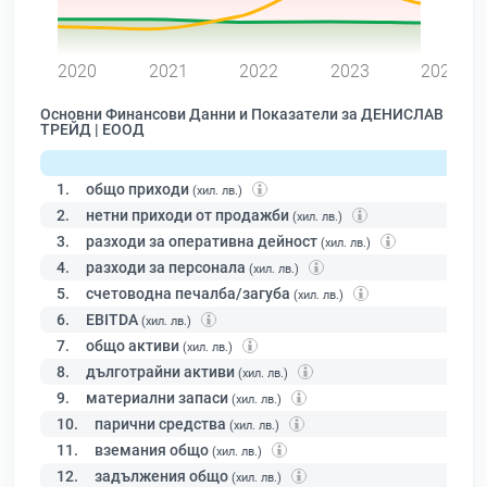
0
2020
2021
2022
2023
2024
Основни Финансови Данни и Показатели за ДЕНИСЛАВ
ТРЕЙД | ЕООД
1.
общо приходи
(хил. лв.)
2.
нетни приходи от продажби
(хил. лв.)
3.
разходи за оперативна дейност
(хил. лв.)
4.
разходи за персонала
(хил. лв.)
5.
счетоводна печалба/загуба
(хил. лв.)
6.
EBITDA
(хил. лв.)
7.
общо активи
(хил. лв.)
8.
дълготрайни активи
(хил. лв.)
9.
материални запаси
(хил. лв.)
10.
парични средства
(хил. лв.)
11.
вземания общо
(хил. лв.)
12.
задължения общо
(хил. лв.)