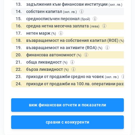
13.
задължения към финансови институции
(хил. лв.)
14.
собствен капитал
(хил. лв.)
15.
средносписъчен персонал
(брой)
16.
средна нетна месечна заплата
(лева)
17.
нетен марж
(%)
18.
възвращаемост на собствения капитал (ROE)
(%)
19.
възвращаемост на активите (ROA)
(%)
20.
финансова автономност
(%)
21.
обща ликвидност
(%)
22.
бърза ликвидност
(%)
23.
приходи от продажби средно на човек
(хил. лв.)
24.
приходи от продажби на 100 лв. оперативни разходи
виж финансови отчети и показатели
сравни с конкуренти