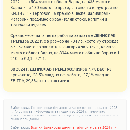
2022 г., на 504 място в област Варна, на 433 място в
Варна и на 130 място по приходи в своята индустрия по
КИД 4711 - Търговия на дребно в неспециализирани
магазини предимно с хранителни стоки, напитки и
тютюневи изделия.
Средномесечната нетна работна заплата в
ДЕНИСЛАВ
ТРЕЙД
за 2022 г. е в размер на 784 лв, което му отрежда
67 157 място по заплати в България за 2022 г., на 4438
място в област Варна, на 3944 място в община Варна и 1
210 по КИД - 4711.
За 2024 г.
ДЕНИСЛАВ ТРЕЙД
реализира 7,7% ръст на
приходите, -28,5% спад на печалбата, -27,1% спад на
EBITDA, 29,3% ръст на активите.
Забележка:
Исторически финансови данни се поддържат от 2008
г. Ако липсва информация за години до 2024 г. , вероятно
дружеството е спряло дейност в годината, за която са последните
финансови данни.
Забележка:
Всички финансови данни в таблиците са за 2024 г. и