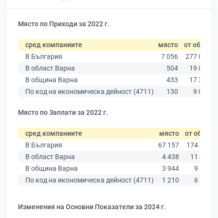
Място по Приходи за 2022 г.
сред компаниите
място
от общо
В България
7 056
277 019
В област Варна
504
19 882
В община Варна
433
17 349
По код на икономическа дейност (4711)
130
9 025
Място по Заплати за 2022 г.
сред компаниите
място
от общо
В България
67 157
174 403
В област Варна
4 438
11 437
В община Варна
3 944
9 876
По код на икономическа дейност (4711)
1 210
6 773
Изменения на Основни Показатели за 2024 г.