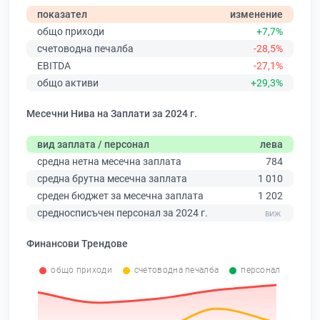
показател
изменение
общо приходи
+7,7%
счетоводна печалба
-28,5%
EBITDA
-27,1%
общо активи
+29,3%
Месечни Нива на Заплати за 2024 г.
вид заплата / персонал
лева
средна нетна месечна заплата
784
средна брутна месечна заплата
1 010
среден бюджет за месечна заплата
1 202
средносписъчен персонал за 2024 г.
Финансови Трендове
общо приходи
счетоводна печалба
персонал