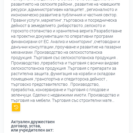
развитието на селските райони , развитие на човешките
ресурси ,административен капацитет , регионалното и
икономическо развитие в публичния и частния сектор.
Правни услуги ,маркетинг ,търговска и посредническа
дейност в земеделието ,рибарството ,селското и
горското стопанство и хранителна верига.Разработване
на проектни документации по оперативни програми
финансирани от ЕС. Анализ и мониторинг ,счетоводни и
данъчни консултации ,проучване и развитие на пазарни
механизми .Производство на селскостопанска
продукция .Търговия със селскостопанска продукция .
Производство ,преработка и търговия с всички видове
селскостопанска продукция .Търговия с препарати за
растителна защита ,фумигация на кораби и складови
помещения ,транспортна и спедиторска дейност ,
търговско представителство . Производство,
преработка, консервиране и търговия с плодове и
зеленчуци. Сделки с недвижими имоти. Производство и
търговия на мебели. Търговия със строителни мате...
Актуален дружествен
договор, устав,
или учредителен акт: