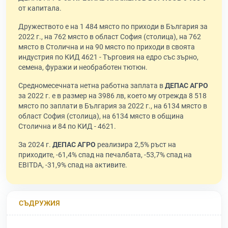
от капитала.
Дружеството е на 1 484 място по приходи в България за
2022 г., на 762 място в област София (столица), на 762
място в Столична и на 90 място по приходи в своята
индустрия по КИД 4621 - Търговия на едро със зърно,
семена, фуражи и необработен тютюн.
Средномесечната нетна работна заплата в
ДЕПАС АГРО
за 2022 г. е в размер на 3986 лв, което му отрежда 8 518
място по заплати в България за 2022 г., на 6134 място в
област София (столица), на 6134 място в община
Столична и 84 по КИД - 4621.
За 2024 г.
ДЕПАС АГРО
реализира 2,5% ръст на
приходите, -61,4% спад на печалбата, -53,7% спад на
EBITDA, -31,9% спад на активите.
СЪДРУЖИЯ