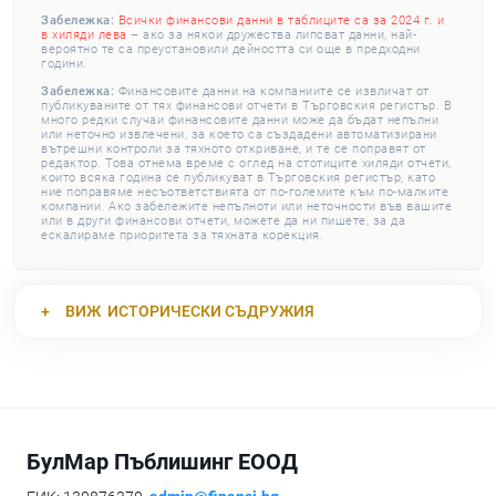
Забележка:
Всички финансови данни в таблиците са за 2024 г. и
в хиляди лева
– ако за някои дружества липсват данни, най-
вероятно те са преустановили дейността си още в предходни
години.
Забележка:
Финансовите данни на компаниите се извличат от
публикуваните от тях финансови отчети в Търговския регистър. В
много редки случаи финансовите данни може да бъдат непълни
или неточно извлечени, за което са създадени автоматизирани
вътрешни контроли за тяхното откриване, и те се поправят от
редактор. Това отнема време с оглед на стотиците хиляди отчети,
които всяка година се публикуват в Търговския регистър, като
ние поправяме несъответствията от по-големите към по-малките
компании. Ако забележите непълноти или неточности във вашите
или в други финансови отчети, можете да ни пишете, за да
ескалираме приоритета за тяхната корекция.
ВИЖ
ИСТОРИЧЕСКИ СЪДРУЖИЯ
БулМар Пъблишинг ЕООД