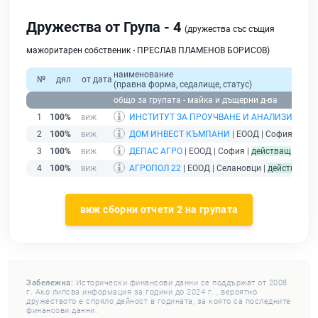
Дружества от Група - 4
(дружества със същия
мажоритарен собственик - ПРЕСЛАВ ПЛАМЕНОВ БОРИСОВ)
наименование
№
дял
от дата
(правна форма, седалище, статус)
общо за групата - майка и дъщерни д-ва
1
100%
ИНСТИТУТ ЗА ПРОУЧВАНЕ И АНАЛИЗИ В ЗЕ
2
100%
ДОМ ИНВЕСТ КЪМПАНИ
| ЕООД | София |
дей
3
100%
ДЕПАС АГРО
| ЕООД | София |
действащ
4
100%
АГРОПОЛ 22
| ЕООД | Селановци |
действащ
виж сборни отчети 2 на групата
Забележка:
Исторически финансови данни се поддържат от 2008
г. Ако липсва информация за години до 2024 г. , вероятно
дружеството е спряло дейност в годината, за която са последните
финансови данни.