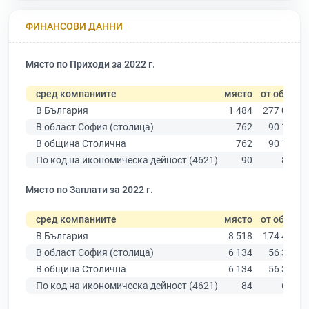
ФИНАНСОВИ ДАННИ
Място по Приходи за 2022 г.
сред компаниите
място
от общо
В България
1 484
277 019
В област София (столица)
762
90 178
В община Столична
762
90 178
По код на икономическа дейност (4621)
90
857
Място по Заплати за 2022 г.
сред компаниите
място
от общо
В България
8 518
174 403
В област София (столица)
6 134
56 378
В община Столична
6 134
56 378
По код на икономическа дейност (4621)
84
606