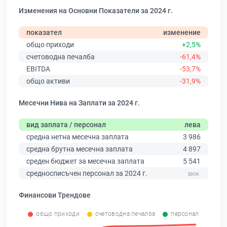
Изменения на Основни Показатели за 2024 г.
показател
изменение
общо приходи
+2,5%
счетоводна печалба
-61,4%
EBITDA
-53,7%
общо активи
-31,9%
Месечни Нива на Заплати за 2024 г.
вид заплата / персонал
лева
средна нетна месечна заплата
3 986
средна брутна месечна заплата
4 897
среден бюджет за месечна заплата
5 541
средносписъчен персонал за 2024 г.
Финансови Трендове
общо приходи
счетоводна печалба
персонал