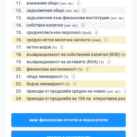
11.
вземания общо
(хил. лв.)
12.
задължения общо
(хил. лв.)
13.
задължения към финансови институции
(хил. лв.)
14.
собствен капитал
(хил. лв.)
15.
средносписъчен персонал
(брой)
16.
средна нетна месечна заплата
(лева)
17.
нетен марж
(%)
18.
възвращаемост на собствения капитал (ROE)
(%)
19.
възвращаемост на активите (ROA)
(%)
20.
финансова автономност
(%)
21.
обща ликвидност
(%)
22.
бърза ликвидност
(%)
23.
приходи от продажби средно на човек
(хил. лв.)
24.
приходи от продажби на 100 лв. оперативни разходи
виж финансови отчети и показатели