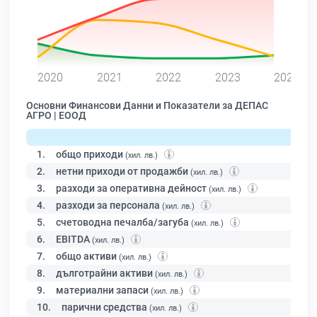
0
2020
2021
2022
2023
2024
Основни Финансови Данни и Показатели за ДЕПАС
АГРО | ЕООД
1.
общо приходи
(хил. лв.)
2.
нетни приходи от продажби
(хил. лв.)
3.
разходи за оперативна дейност
(хил. лв.)
4.
разходи за персонала
(хил. лв.)
5.
счетоводна печалба/загуба
(хил. лв.)
6.
EBITDA
(хил. лв.)
7.
общо активи
(хил. лв.)
8.
дълготрайни активи
(хил. лв.)
9.
материални запаси
(хил. лв.)
10.
парични средства
(хил. лв.)