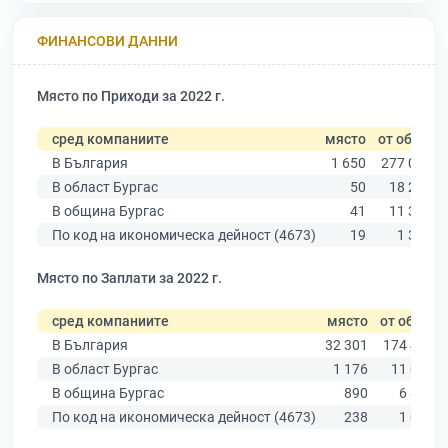
ФИНАНСОВИ ДАННИ
Място по Приходи за 2022 г.
сред компаниите
място
от общо
В България
1 650
277 019
В област Бургас
50
18 275
В община Бургас
41
11 315
По код на икономическа дейност (4673)
19
1 350
Място по Заплати за 2022 г.
сред компаниите
място
от общо
В България
32 301
174 403
В област Бургас
1 176
11 009
В община Бургас
890
6 879
По код на икономическа дейност (4673)
238
1 002