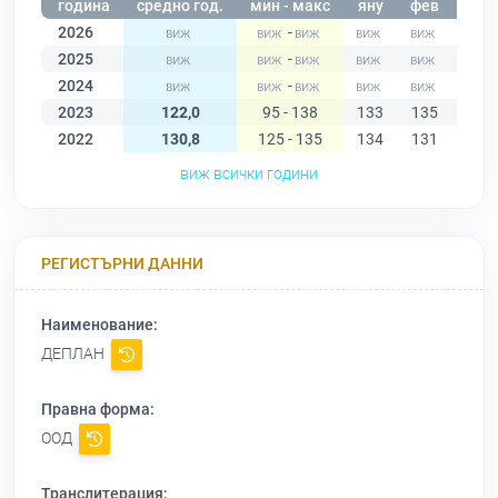
година
средно год.
мин - макс
яну
фев
мар
2026
-
2025
-
2024
-
2023
122,0
95 - 138
133
135
136
2022
130,8
125 - 135
134
131
134
виж всички години
РЕГИСТЪРНИ ДАННИ
Наименование:
ДЕПЛАН
Правна форма:
ООД
Транслитерация: