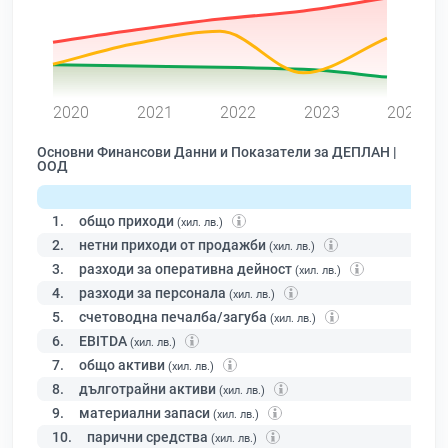
0
2020
2021
2022
2023
2024
Основни Финансови Данни и Показатели за ДЕПЛАН |
ООД
1.
общо приходи
(хил. лв.)
2.
нетни приходи от продажби
(хил. лв.)
3.
разходи за оперативна дейност
(хил. лв.)
4.
разходи за персонала
(хил. лв.)
5.
счетоводна печалба/загуба
(хил. лв.)
6.
EBITDA
(хил. лв.)
7.
общо активи
(хил. лв.)
8.
дълготрайни активи
(хил. лв.)
9.
материални запаси
(хил. лв.)
10.
парични средства
(хил. лв.)