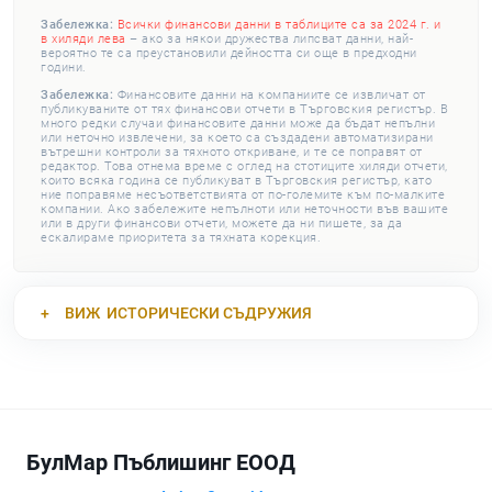
Забележка:
Всички финансови данни в таблиците са за 2024 г. и
в хиляди лева
– ако за някои дружества липсват данни, най-
вероятно те са преустановили дейността си още в предходни
години.
Забележка:
Финансовите данни на компаниите се извличат от
публикуваните от тях финансови отчети в Търговския регистър. В
много редки случаи финансовите данни може да бъдат непълни
или неточно извлечени, за което са създадени автоматизирани
вътрешни контроли за тяхното откриване, и те се поправят от
редактор. Това отнема време с оглед на стотиците хиляди отчети,
които всяка година се публикуват в Търговския регистър, като
ние поправяме несъответствията от по-големите към по-малките
компании. Ако забележите непълноти или неточности във вашите
или в други финансови отчети, можете да ни пишете, за да
ескалираме приоритета за тяхната корекция.
ВИЖ
ИСТОРИЧЕСКИ СЪДРУЖИЯ
БулМар Пъблишинг ЕООД