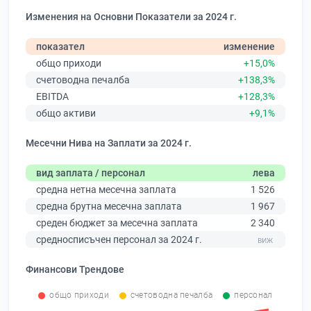
Изменения на Основни Показатели за 2024 г.
показател
изменение
общо приходи
+15,0%
счетоводна печалба
+138,3%
EBITDA
+128,3%
общо активи
+9,1%
Месечни Нива на Заплати за 2024 г.
вид заплата / персонал
лева
средна нетна месечна заплата
1 526
средна брутна месечна заплата
1 967
среден бюджет за месечна заплата
2 340
средносписъчен персонал за 2024 г.
Финансови Трендове
общо приходи
счетоводна печалба
персонал