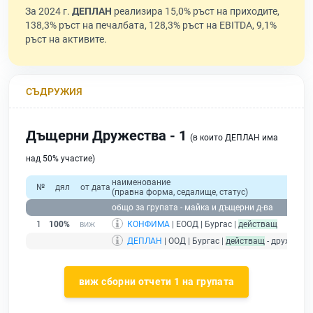
За 2024 г.
ДЕПЛАН
реализира 15,0% ръст на приходите,
138,3% ръст на печалбата, 128,3% ръст на EBITDA, 9,1%
ръст на активите.
СЪДРУЖИЯ
Дъщерни Дружества - 1
(в които ДЕПЛАН има
над 50% участие)
наименование
№
дял
от дата
(правна форма, седалище, статус)
общо за групата - майка и дъщерни д-ва
1
100%
КОНФИМА
| ЕООД | Бургас |
действащ
ДЕПЛАН
| ООД | Бургас |
действащ
- дружеств
виж сборни отчети 1 на групата