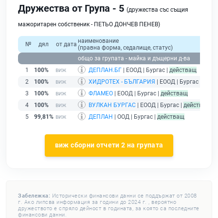
Дружества от Група - 5
(дружества със същия
мажоритарен собственик - ПЕТЬО ДОНЧЕВ ПЕНЕВ)
наименование
№
дял
от дата
(правна форма, седалище, статус)
общо за групата - майка и дъщерни д-ва
1
100%
ДЕПЛАН.БГ
| ЕООД | Бургас |
действащ
2
100%
ХИДРОТЕХ - БЪЛГАРИЯ
| ЕООД | Бургас |
дейс
3
100%
ФЛАМЕО
| ЕООД | Бургас |
действащ
4
100%
ВУЛКАН БУРГАС
| ЕООД | Бургас |
действащ
5
99,81%
ДЕПЛАН
| ООД | Бургас |
действащ
виж сборни отчети 2 на групата
Забележка:
Исторически финансови данни се поддържат от 2008
г. Ако липсва информация за години до 2024 г. , вероятно
дружеството е спряло дейност в годината, за която са последните
финансови данни.