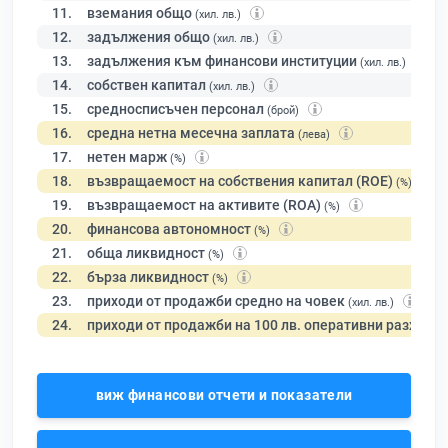
11.
вземания общо
(хил. лв.)
12.
задължения общо
(хил. лв.)
13.
задължения към финансови институции
(хил. лв.)
14.
собствен капитал
(хил. лв.)
15.
средносписъчен персонал
(брой)
16.
средна нетна месечна заплата
(лева)
17.
нетен марж
(%)
18.
възвращаемост на собствения капитал (ROE)
(%)
19.
възвращаемост на активите (ROA)
(%)
20.
финансова автономност
(%)
21.
обща ликвидност
(%)
22.
бърза ликвидност
(%)
23.
приходи от продажби средно на човек
(хил. лв.)
24.
приходи от продажби на 100 лв. оперативни разходи
виж финансови отчети и показатели