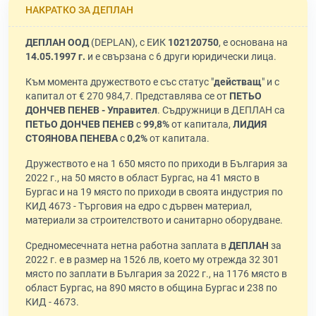
НАКРАТКО ЗА ДЕПЛАН
ДЕПЛАН ООД
(DEPLAN), с ЕИК
102120750
, е основана на
14.05.1997 г.
и е свързана с 6 други юридически лица.
Към момента дружеството е със статус "
действащ
" и с
капитал от € 270 984,7. Представлява се от
ПЕТЬО
ДОНЧЕВ ПЕНЕВ - Управител
. Съдружници в ДЕПЛАН са
ПЕТЬО ДОНЧЕВ ПЕНЕВ
с
99,8%
от капитала,
ЛИДИЯ
СТОЯНОВА ПЕНЕВА
с
0,2%
от капитала.
Дружеството е на 1 650 място по приходи в България за
2022 г., на 50 място в област Бургас, на 41 място в
Бургас и на 19 място по приходи в своята индустрия по
КИД 4673 - Търговия на едро с дървен материал,
материали за строителството и санитарно оборудване.
Средномесечната нетна работна заплата в
ДЕПЛАН
за
2022 г. е в размер на 1526 лв, което му отрежда 32 301
място по заплати в България за 2022 г., на 1176 място в
област Бургас, на 890 място в община Бургас и 238 по
КИД - 4673.