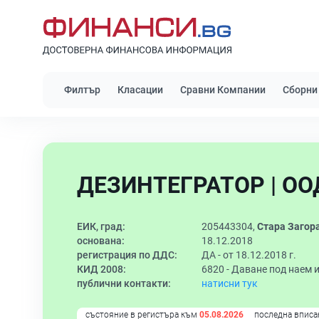
Филтър
Класации
Сравни Компании
Сборни
ДЕЗИНТЕГРАТОР | ОО
ЕИК, град:
205443304,
Стара Загор
основана:
18.12.2018
регистрация по ДДС:
ДА - от 18.12.2018 г.
КИД 2008:
6820 -
Даване под наем 
публични контакти:
натисни тук
състояние в регистъра към
05.08.2026
последна вписа