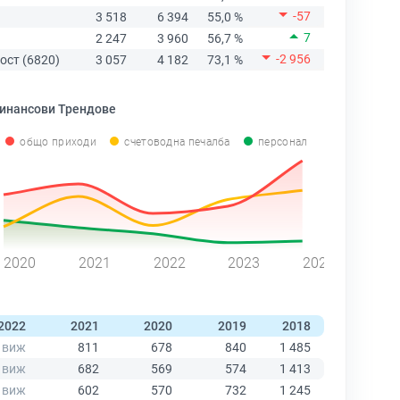
-57
3 518
6 394
55,0 %
7
2 247
3 960
56,7 %
-2 956
ост (6820)
3 057
4 182
73,1 %
инансови Трендове
общо приходи
счетоводна печалба
персонал
2020
2021
2022
2023
2024
2022
2021
2020
2019
2018