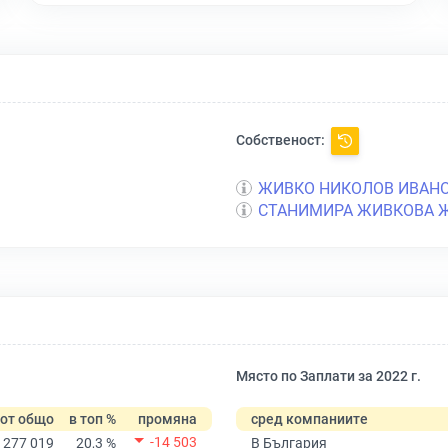
Собственост:
ЖИВКО НИКОЛОВ ИВАН
СТАНИМИРА ЖИВКОВА 
Място по Заплати за 2022 г.
от общо
в топ %
промяна
сред компаниите
-14 503
277 019
20,3 %
В България