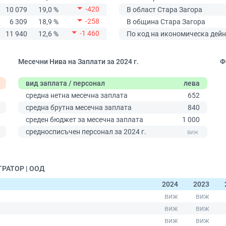
-420
10 079
19,0 %
В област Стара Загора
-258
6 309
18,9 %
В община Стара Загора
-1 460
11 940
12,6 %
По код на икономическа дейн
Месечни Нива на Заплати за 2024 г.
Ф
вид заплата / персонал
лева
средна нетна месечна заплата
652
средна брутна месечна заплата
840
среден бюджет за месечна заплата
1 000
0
средносписъчен персонал за 2024 г.
ГРАТОР | ООД
2024
2023