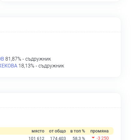
ОВ
81,87% - съдружник
ЖЕКОВА
18,13% - съдружник
място
от общо
в топ %
промяна
-3 250
101 612
174 403
58,3 %