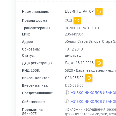
ДЕЗИНТЕГРАТОР
Наименование:
ООД
Правна форма:
Транслитерация:
DEZINTEGRATOR OOD
ЕИК:
205443304
област Стара Загора, Стара З
Адрес:
Основана:
18.12.2018
Статус:
действащ
Да, от 18.12.2018
ДДС регистрация:
КИД 2008:
6820 - Даване под наем и ек
€ 26 085,09
Вписан капитал:
Внесен капитал:
€ 26 085,09
ЖИВКО НИКОЛОВ ИВАНО
Представляващи:
ЖИВКО НИКОЛОВ ИВАНО
Собственост:
Приложни изследвания, разра
Предмет на
дейност:
дезинтеграторни модули, техн