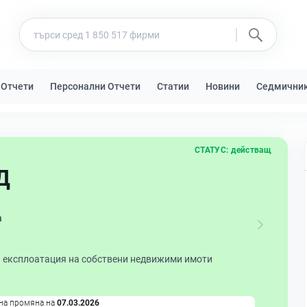
 Отчети
Персонални Отчети
Статии
Новини
Седмични
СТАТУС:
действащ
Д
а
и експлоатация на собствени недвижими имоти
на промяна на
07.03.2026