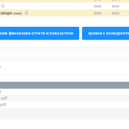
азходи
(лева)
виж финансови отчети и показатели
сравни с конкурент
Р
f
.pdf
.pdf