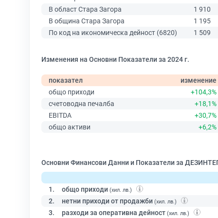
В област Стара Загора
1 910
В община Стара Загора
1 195
По код на икономическа дейност (6820)
1 509
Изменения на Основни Показатели за 2024 г.
показател
изменение
общо приходи
+104,3%
счетоводна печалба
+18,1%
EBITDA
+30,7%
общо активи
+6,2%
Основни Финансови Данни и Показатели за ДЕЗИНТЕ
1.
общо приходи
(хил. лв.)
2.
нетни приходи от продажби
(хил. лв.)
3.
разходи за оперативна дейност
(хил. лв.)