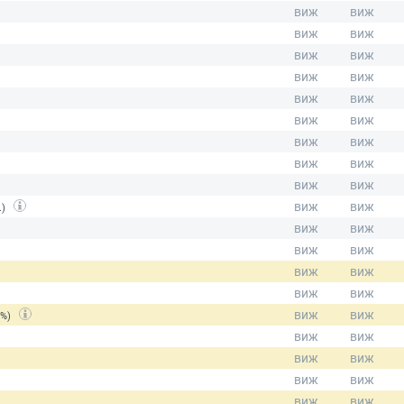
.)
(%)