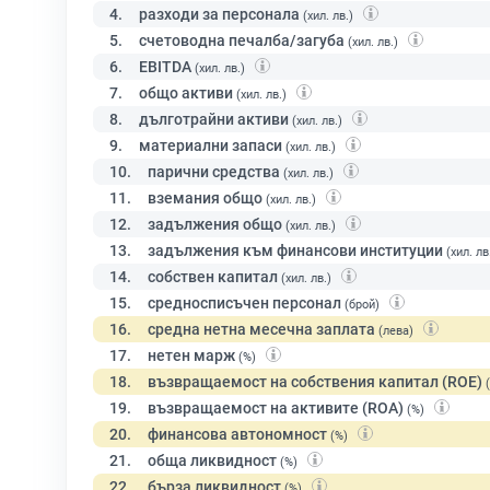
4.
разходи за персонала
(хил. лв.)
5.
счетоводна печалба/загуба
(хил. лв.)
6.
EBITDA
(хил. лв.)
7.
общо активи
(хил. лв.)
8.
дълготрайни активи
(хил. лв.)
9.
материални запаси
(хил. лв.)
10.
парични средства
(хил. лв.)
11.
вземания общо
(хил. лв.)
12.
задължения общо
(хил. лв.)
13.
задължения към финансови институции
(хил. лв
14.
собствен капитал
(хил. лв.)
15.
средносписъчен персонал
(брой)
16.
средна нетна месечна заплата
(лева)
17.
нетен марж
(%)
18.
възвращаемост на собствения капитал (ROE)
19.
възвращаемост на активите (ROA)
(%)
20.
финансова автономност
(%)
21.
обща ликвидност
(%)
22.
бърза ликвидност
(%)