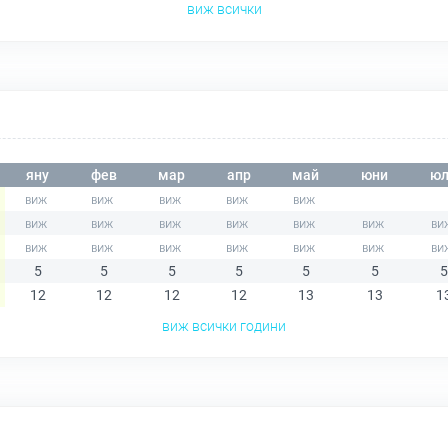
виж всички
яну
фев
мар
апр
май
юни
юл
5
5
5
5
5
5
5
12
12
12
12
13
13
1
виж всички години