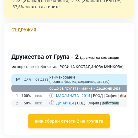
-2 781,8% спад на печалбата, -2 781,8% спад на EBITDA,
-57,5% спад на активите.
СЪДРУЖИЯ
Дружества от Група - 2
(дружества със същия
мажоритарен собственик - РОСИЦА КОСТАДИНОВА МИНКОВА)
наименование
№
дял
от дата
(правна форма, седалище, статус)
общо за групата - майка и дъщерни д-ва
1
100%
МАСЛИНАТА - 2014
| ЕООД | София |
без подад
2
50%
ДИ АЙ ДИ
| ООД | София |
действащ
виж сборни отчети 2 на групата