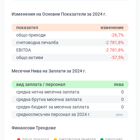
Изменения на Основни Показатели за 2024 г.
показател
изменение
общо приходи
-26,7%
счетоводна печалба
-2 781,8%
EBITDA
-2 781,8%
общо активи
-57,5%
Месечни Нива на Заплати за 2024 г.
вид заплата / персонал
лева
средна нетна месечна заплата
0
средна брутна месечна заплата
0
среден бюджет за месечна заплата
0
средносписъчен персонал за 2024 г.
Финансови Трендове
общо приходи
счетоводна печалба
персонал