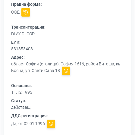
Правна форма:
ООД
Транслитерация:
DI AY DI OOD
ЕИК:
831853408
Адрес:
област София (столица), София 1616, район Витоша, кв.
Бояна, ул. Свети Сава 18
Основана:
11.12.1995
Статус:
действащ
ДДС регистрация:
Да, от 02.01.1996