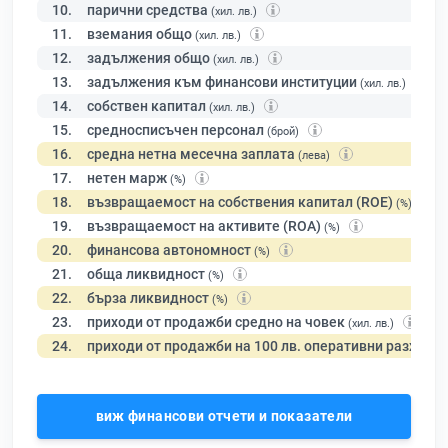
10.
парични средства
(хил. лв.)
11.
вземания общо
(хил. лв.)
12.
задължения общо
(хил. лв.)
13.
задължения към финансови институции
(хил. лв.)
14.
собствен капитал
(хил. лв.)
15.
средносписъчен персонал
(брой)
16.
средна нетна месечна заплата
(лева)
17.
нетен марж
(%)
18.
възвращаемост на собствения капитал (ROE)
(%)
19.
възвращаемост на активите (ROA)
(%)
20.
финансова автономност
(%)
21.
обща ликвидност
(%)
22.
бърза ликвидност
(%)
23.
приходи от продажби средно на човек
(хил. лв.)
24.
приходи от продажби на 100 лв. оперативни разходи
виж финансови отчети и показатели