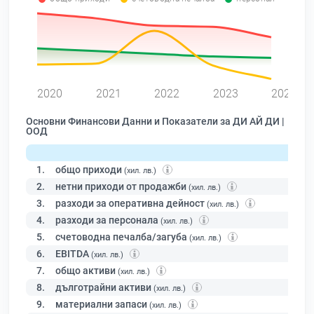
0
2020
2021
2022
2023
2024
Основни Финансови Данни и Показатели за ДИ АЙ ДИ |
ООД
1.
общо приходи
(хил. лв.)
2.
нетни приходи от продажби
(хил. лв.)
3.
разходи за оперативна дейност
(хил. лв.)
4.
разходи за персонала
(хил. лв.)
5.
счетоводна печалба/загуба
(хил. лв.)
6.
EBITDA
(хил. лв.)
7.
общо активи
(хил. лв.)
8.
дълготрайни активи
(хил. лв.)
9.
материални запаси
(хил. лв.)