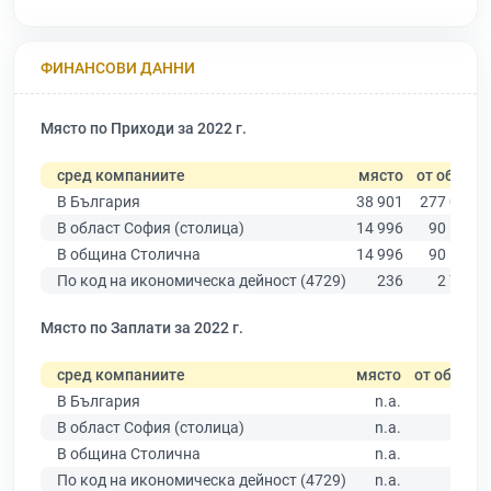
ФИНАНСОВИ ДАННИ
Място по Приходи за 2022 г.
сред компаниите
място
от общо
В България
38 901
277 019
В област София (столица)
14 996
90 178
В община Столична
14 996
90 178
По код на икономическа дейност (4729)
236
2 714
Място по Заплати за 2022 г.
сред компаниите
място
от общо
В България
n.a.
В област София (столица)
n.a.
В община Столична
n.a.
По код на икономическа дейност (4729)
n.a.