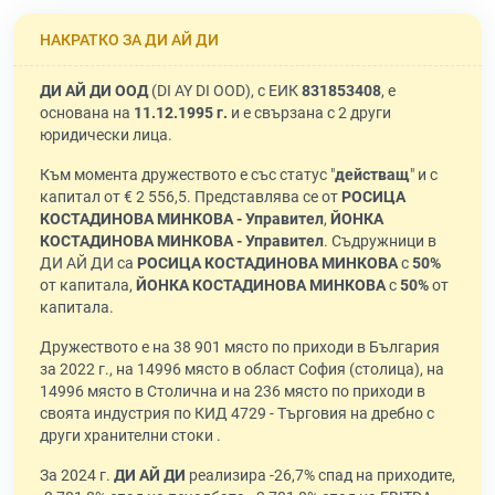
НАКРАТКО ЗА ДИ АЙ ДИ
ДИ АЙ ДИ ООД
(DI AY DI OOD), с ЕИК
831853408
, е
основана на
11.12.1995 г.
и е свързана с 2 други
юридически лица.
Към момента дружеството е със статус "
действащ
" и с
капитал от € 2 556,5. Представлява се от
РОСИЦА
КОСТАДИНОВА МИНКОВА - Управител
,
ЙОНКА
КОСТАДИНОВА МИНКОВА - Управител
. Съдружници в
ДИ АЙ ДИ са
РОСИЦА КОСТАДИНОВА МИНКОВА
с
50%
от капитала,
ЙОНКА КОСТАДИНОВА МИНКОВА
с
50%
от
капитала.
Дружеството е на 38 901 място по приходи в България
за 2022 г., на 14996 място в област София (столица), на
14996 място в Столична и на 236 място по приходи в
своята индустрия по КИД 4729 - Търговия на дребно с
други хранителни стоки .
За 2024 г.
ДИ АЙ ДИ
реализира -26,7% спад на приходите,