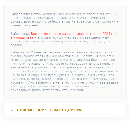
Забележка:
Исторически финансови данни се поддържат от 2008
г. Ако липсва информация за години до 2024 г. , вероятно
дружеството е спряло дейност в годината, за която са последните
финансови данни.
Забележка:
Всички финансови данни в таблиците са за 2024 г. и
в хиляди лева
– ако за някои дружества липсват данни, най-
вероятно те са преустановили дейността си още в предходни
години.
Забележка:
Финансовите данни на компаниите се извличат от
публикуваните от тях финансови отчети в Търговския регистър. В
много редки случаи финансовите данни може да бъдат непълни
или неточно извлечени, за което са създадени автоматизирани
вътрешни контроли за тяхното откриване, и те се поправят от
редактор. Това отнема време с оглед на стотиците хиляди отчети,
които всяка година се публикуват в Търговския регистър, като
ние поправяме несъответствията от по-големите към по-малките
компании. Ако забележите непълноти или неточности във вашите
или в други финансови отчети, можете да ни пишете, за да
ескалираме приоритета за тяхната корекция.
ВИЖ
ИСТОРИЧЕСКИ СЪДРУЖИЯ