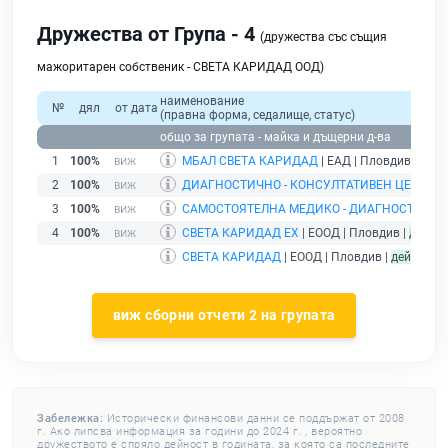
Дружества от Група - 4
(дружества със същия
мажоритарен собственик - СВЕТА КАРИДАД ООД)
наименование
№
дял
от дата
(правна форма, седалище, статус)
общо за групата - майка и дъщерни д-ва
1
100%
МБАЛ СВЕТА КАРИДАД
| ЕАД | Пловдив |
дейс
2
100%
ДИАГНОСТИЧНО - КОНСУЛТАТИВЕН ЦЕНТЪР
3
100%
САМОСТОЯТЕЛНА МЕДИКО - ДИАГНОСТИЧНА
4
100%
СВЕТА КАРИДАД ЕХ
| ЕООД | Пловдив |
дейст
СВЕТА КАРИДАД
| ЕООД | Пловдив |
действащ
виж сборни отчети 2 на групата
Забележка:
Исторически финансови данни се поддържат от 2008
г. Ако липсва информация за години до 2024 г. , вероятно
дружеството е спряло дейност в годината, за която са последните