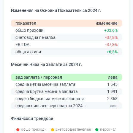
Изменения на Основни Показатели за 2024 г.
показател
изменение
общо приходи
+33,6%
счетоводна печалба
-37,8%
EBITDA
-37,8%
общо активи
+6,5%
Месечни Нива на Заплати за 2024 г.
вид заплата / персонал
лева
средна нетна месечна заплата
1 545
средна брутна месечна заплата
1 991
среден бюджет за месечна заплата
2 368
средносписъчен персонал за 2024 г.
Финансови Трендове
общо приходи
счетоводна печалба
персонал