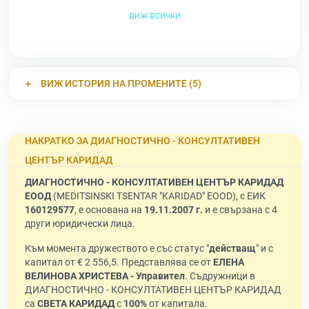
виж всички
ВИЖ ИСТОРИЯ НА ПРОМЕНИТЕ (5)
НАКРАТКО ЗА ДИАГНОСТИЧНО - КОНСУЛТАТИВЕН
ЦЕНТЪР КАРИДАД
ДИАГНОСТИЧНО - КОНСУЛТАТИВЕН ЦЕНТЪР КАРИДАД
ЕООД
(MEDITSINSKI TSENTAR "KARIDAD" EOOD), с ЕИК
160129577
, е основана на
19.11.2007 г.
и е свързана с 4
други юридически лица.
Към момента дружеството е със статус "
действащ
" и с
капитал от € 2 556,5. Представлява се от
ЕЛЕНА
ВЕЛИНОВА ХРИСТЕВА - Управител
. Съдружници в
ДИАГНОСТИЧНО - КОНСУЛТАТИВЕН ЦЕНТЪР КАРИДАД
са
СВЕТА КАРИДАД
с
100%
от капитала.