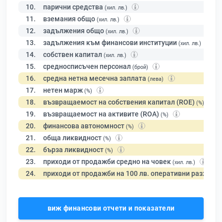
10.
парични средства
(хил. лв.)
11.
вземания общо
(хил. лв.)
12.
задължения общо
(хил. лв.)
13.
задължения към финансови институции
(хил. лв.)
14.
собствен капитал
(хил. лв.)
15.
средносписъчен персонал
(брой)
16.
средна нетна месечна заплата
(лева)
17.
нетен марж
(%)
18.
възвращаемост на собствения капитал (ROE)
(%)
19.
възвращаемост на активите (ROA)
(%)
20.
финансова автономност
(%)
21.
обща ликвидност
(%)
22.
бърза ликвидност
(%)
23.
приходи от продажби средно на човек
(хил. лв.)
24.
приходи от продажби на 100 лв. оперативни разходи
виж финансови отчети и показатели