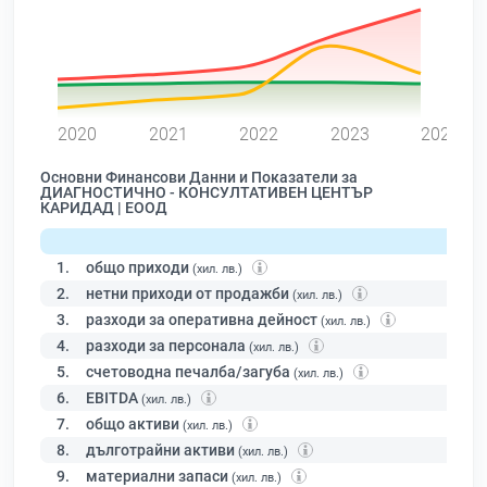
0
2020
2021
2022
2023
2024
Основни Финансови Данни и Показатели за
ДИАГНОСТИЧНО - КОНСУЛТАТИВЕН ЦЕНТЪР
КАРИДАД | ЕООД
1.
общо приходи
(хил. лв.)
2.
нетни приходи от продажби
(хил. лв.)
3.
разходи за оперативна дейност
(хил. лв.)
4.
разходи за персонала
(хил. лв.)
5.
счетоводна печалба/загуба
(хил. лв.)
6.
EBITDA
(хил. лв.)
7.
общо активи
(хил. лв.)
8.
дълготрайни активи
(хил. лв.)
9.
материални запаси
(хил. лв.)