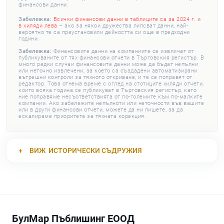
финансови данни.
Забележка:
Всички финансови данни в таблиците са за 2024 г. и
в хиляди лева
– ако за някои дружества липсват данни, най-
вероятно те са преустановили дейността си още в предходни
години.
Забележка:
Финансовите данни на компаниите се извличат от
публикуваните от тях финансови отчети в Търговския регистър. В
много редки случаи финансовите данни може да бъдат непълни
или неточно извлечени, за което са създадени автоматизирани
вътрешни контроли за тяхното откриване, и те се поправят от
редактор. Това отнема време с оглед на стотиците хиляди отчети,
които всяка година се публикуват в Търговския регистър, като
ние поправяме несъответствията от по-големите към по-малките
компании. Ако забележите непълноти или неточности във вашите
или в други финансови отчети, можете да ни пишете, за да
ескалираме приоритета за тяхната корекция.
ВИЖ
ИСТОРИЧЕСКИ СЪДРУЖИЯ
БулМар Пъблишинг ЕООД