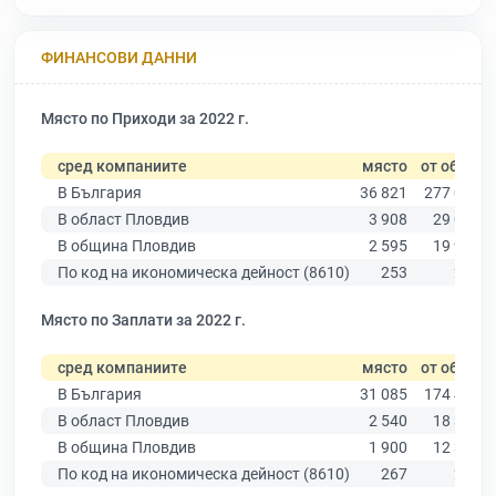
ФИНАНСОВИ ДАННИ
Място по Приходи за 2022 г.
сред компаниите
място
от общо
В България
36 821
277 019
В област Пловдив
3 908
29 067
В община Пловдив
2 595
19 939
По код на икономическа дейност (8610)
253
285
Място по Заплати за 2022 г.
сред компаниите
място
от общо
В България
31 085
174 403
В област Пловдив
2 540
18 305
В община Пловдив
1 900
12 387
По код на икономическа дейност (8610)
267
284