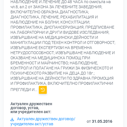
НАБЛЮДЕНИЕ И ЛЕЧЕНИЕ ДО 48 ЧАСА по смисъла на
чл.8, ал.2 от ЗАКОНА ЗА ЛЕЧЕБНИТЕ ЗАВЕДЕНИЯ;
ВКЛЮЧИТЕЛНО ОБРАЗНА ДИАГНОСТИКА;
ДИАГНОСТИКА, ЛЕЧЕНИЕ, РЕХАБИЛИТАЦИЯ И
НАБЛЮДЕНИЕ НА БОЛНИ; КОНСУЛТАЦИИ;
ПРОФИЛАКТИКА; ДИСПАНСЕРИЗАЦИЯ; ПРЕДПИСВАНЕ
НА ЛАБОРАТОРНИ И ДРУГИ ВИДОВЕ ИЗСЛЕДВАНИЯ;
ИЗВЪРШВАНЕ НА МЕДИЦИНСКИ ДЕЙНОСТИ И
МАНИПУЛАЦИИ ПОД ТЕХЕН КОНТРОЛ И ОТГОВОРНОСТ;
ИЗВЪРШВАНЕ ЕКСПЕРТИЗИ НА ВРЕМЕННА
НЕТРУДОСПОСОБНОСТ; ИЗВЪРШВАНЕ НАБЛЮДЕНИЕ И
ОКАЗВАНЕ НА МЕДИЦИНСКА ПОМОЩ ПРИ
БРЕМЕННОСТ И МАЙЧИНСТВО; НАБЛЮДЕНИЕ,
КОНТРОЛ И ПОЛАГАНЕ НА ГРИЖИ ЗА ФИЗИЧЕСКОТО И
ПСИХИЧЕСКОТО РАЗВИТИЕ НА ДЕЦА ДО 18г.;
ИЗВЪРШВАНЕ НА ДЕЙНОСТИ ПО ЗДРАВНА ПРОМОЦИЯ
И ПРОФИЛАКТИКА, ВКЛЮЧИТЕЛНО ПРОФИЛАКТИЧНИ
ПРЕГЛЕДИ И...
Актуален дружествен
договор, устав,
или учредителен акт:
Актуален дружествен договор/
от
31.05.2016
учредителен акт/устав