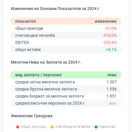
Изменения на Основни Показатели за 2024 г.
показател
изменение
общо приходи
-37,0%
счетоводна печалба
-374,0%
EBITDA
-220,9%
общо активи
+9,1%
Месечни Нива на Заплати за 2024 г.
вид заплата / персонал
лева
средна нетна месечна заплата
1 207
средна брутна месечна заплата
1 556
среден бюджет за месечна заплата
1 851
средносписъчен персонал за 2024 г.
Финансови Трендове
общо приходи
счетоводна печалба
персонал