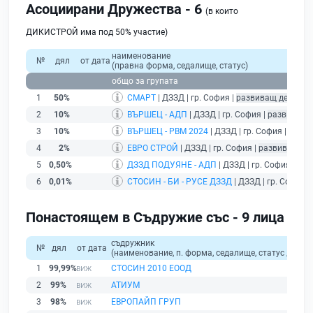
Асоциирани Дружества - 6
(в които
ДИКИСТРОЙ има под 50% участие)
наименование
№
дял
от дата
(правна форма, седалище, статус)
общо за групата
1
50%
СМАРТ
| ДЗЗД | гр. София |
развиващ дейност
2
10%
ВЪРШЕЦ - АДП
| ДЗЗД | гр. София |
развиващ 
3
10%
ВЪРШЕЦ - РВМ 2024
| ДЗЗД | гр. София |
разви
4
2%
ЕВРО СТРОЙ
| ДЗЗД | гр. София |
развиващ де
5
0,50%
ДЗЗД ПОДУЯНЕ - АДП
| ДЗЗД | гр. София |
раз
6
0,01%
СТОСИН - БИ - РУСЕ ДЗЗД
| ДЗЗД | гр. София |
Понастоящем в Съдружие със - 9 лица
съдружник
№
дял
от дата
(наименование, п. форма, седалище, статус / физи
1
99,99%
СТОСИН 2010 ЕООД
2
99%
АТИУМ
3
98%
ЕВРОПАЙП ГРУП