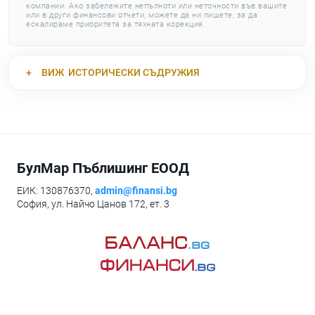
компании. Ако забележите непълноти или неточности във вашите
или в други финансови отчети, можете да ни пишете, за да
ескалираме приоритета за тяхната корекция.
ВИЖ
ИСТОРИЧЕСКИ СЪДРУЖИЯ
БулМар Пъблишинг ЕООД
ЕИК: 130876370,
admin@finansi.bg
София, ул. Найчо Цанов 172, ет. 3