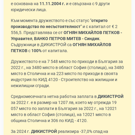
е основана на
11.11.2004 г.
и е свързана с 9 други
юридически лица.
Към момента дружеството е със статус "
открито
производство по несъстоятелност
" и с капитал от € 2
556,5. Представлява се от
ОГНЯН МИХАЙЛОВ ПЕТКОВ -
Управител
,
ВАНКО ПЕТРОВ МИТЕВ - Синдик
.
Съдружници в ДИКИСТРОЙ са
ОГНЯН МИХАЙЛОВ
ПЕТКОВ
с
100%
от капитала.
Дружеството е на 7 548 място по приходи в България за
2022 г., на 3480 място в област София (столица), на 3480
място в Столична и на 223 място по приходи в своята
индустрия по КИД 4120 - Строителство на жилищни и
нежилищни сгради.
Средномесечната нетна работна заплата в
ДИКИСТРОЙ
за 2022 г. е в размер на 1207 лв, което му отрежда 19
057 място по заплати в България за 2022 г., на 12021
място в област София (столица), на 12021 място в
община Столична и 306 по КИД - 4120.
За 2024 г.
ДИКИСТРОЙ
реализира -37,0% спад на