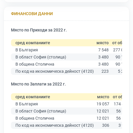
ФИНАНСОВИ ДАННИ
Място по Приходи за 2022 г.
сред компаниите
място
от общо
В България
7 548
277 019
В област София (столица)
3 480
90 178
В община Столична
3 480
90 178
По код на икономическа дейност (4120)
223
5 291
Място по Заплати за 2022 г.
сред компаниите
място
от общо
В България
19 057
174 403
В област София (столица)
12 021
56 378
В община Столична
12 021
56 378
По код на икономическа дейност (4120)
306
3 927