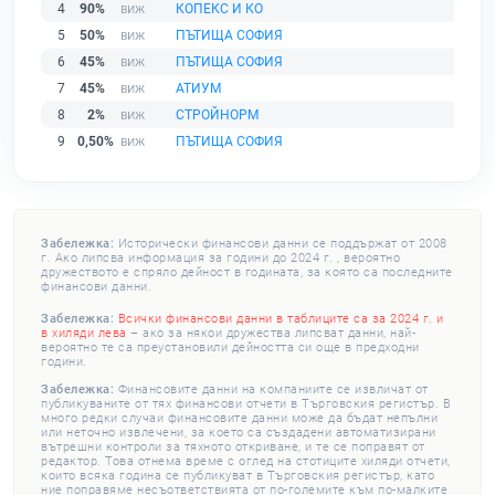
4
90%
КОПЕКС И КО
5
50%
ПЪТИЩА СОФИЯ
6
45%
ПЪТИЩА СОФИЯ
7
45%
АТИУМ
8
2%
СТРОЙНОРМ
9
0,50%
ПЪТИЩА СОФИЯ
Забележка:
Исторически финансови данни се поддържат от 2008
г. Ако липсва информация за години до 2024 г. , вероятно
дружеството е спряло дейност в годината, за която са последните
финансови данни.
Забележка:
Всички финансови данни в таблиците са за 2024 г. и
в хиляди лева
– ако за някои дружества липсват данни, най-
вероятно те са преустановили дейността си още в предходни
години.
Забележка:
Финансовите данни на компаниите се извличат от
публикуваните от тях финансови отчети в Търговския регистър. В
много редки случаи финансовите данни може да бъдат непълни
или неточно извлечени, за което са създадени автоматизирани
вътрешни контроли за тяхното откриване, и те се поправят от
редактор. Това отнема време с оглед на стотиците хиляди отчети,
които всяка година се публикуват в Търговския регистър, като
ние поправяме несъответствията от по-големите към по-малките