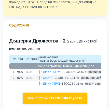
приходите, -374,0% спад на печалбата, -220,9% спад на
EBITDA, 9,1% ръст на активите.
СЪДРУЖИЯ
Дъщерни Дружества - 2
(в които ДИКИСТРОЙ
има над 50% участие)
наименование
№
дял
от дата
(правна форма, седалище, статус)
общо за групата - майка и дъщерни д-ва
1
98%
ДИКИНОРМ
| ДЗЗД | гр. София |
развиващ дейн
2
50%
СМАРТ
| ДЗЗД | гр. София |
развиващ дейност
ДИКИСТРОЙ
| ЕООД | София |
открито произво
виж сборни отчети 1 на групата