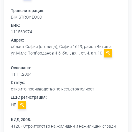
Транслитерация:
DIKISTROY EOOD
ЕИК:
111560974
Адрес:
област София (столица), София 1619, район Витоша,
ул.Миле Попйорданов 4-6, бл. -, вх. -, ет. 4, ап. 10
Основана:
11.11.2004
Статус:
открито производство по несъстоятелност
ДДС регистрация:
НЕ
КИД 2008:
4120 - Строителство на жилищни и нежилищни сгради