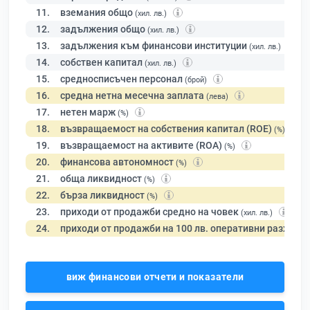
11.
вземания общо
(хил. лв.)
12.
задължения общо
(хил. лв.)
13.
задължения към финансови институции
(хил. лв.)
14.
собствен капитал
(хил. лв.)
15.
средносписъчен персонал
(брой)
16.
средна нетна месечна заплата
(лева)
17.
нетен марж
(%)
18.
възвращаемост на собствения капитал (ROE)
(%)
19.
възвращаемост на активите (ROA)
(%)
20.
финансова автономност
(%)
21.
обща ликвидност
(%)
22.
бърза ликвидност
(%)
23.
приходи от продажби средно на човек
(хил. лв.)
24.
приходи от продажби на 100 лв. оперативни разходи
виж финансови отчети и показатели