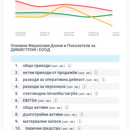
0
2020
2021
2022
2023
2024
Основни Финансови Данни и Показатели за
ДИКИСТРОЙ | ЕООД
1.
общо приходи
(хил. лв.)
2.
нетни приходи от продажби
(хил. лв.)
3.
разходи за оперативна дейност
(хил. лв.)
4.
разходи за персонала
(хил. лв.)
5.
счетоводна печалба/загуба
(хил. лв.)
6.
EBITDA
(хил. лв.)
7.
общо активи
(хил. лв.)
8.
дълготрайни активи
(хил. лв.)
9.
материални запаси
(хил. лв.)
10.
парични средства
(хил. лв.)