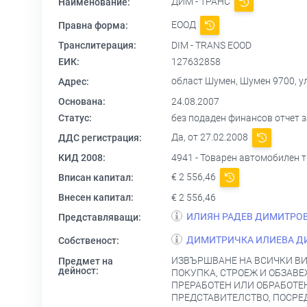
ДИМ - ТРАНС
Наименование:
ЕООД
Правна форма:
Транслитерация:
DIM - TRANS EOOD
ЕИК:
127632858
област Шумен, Шумен 9700, ул
Адрес:
Основана:
24.08.2007
Статус:
без подаден финансов отчет за
Да, от 27.02.2008
ДДС регистрация:
КИД 2008:
4941 - Товарен автомобилен 
€ 2 556,46
Вписан капитал:
Внесен капитал:
€ 2 556,46
ИЛИЯН РАДЕВ ДИМИТРО
Представляващи:
ДИМИТРИЧКА ИЛИЕВА Д
Собственост:
ИЗВЪРШВАНЕ НА ВСИЧКИ ВИ
Предмет на
дейност:
ПОКУПКА, СТРОЕЖ И ОБЗАВ
ПРЕРАБОТЕН ИЛИ ОБРАБОТЕН
ПРЕДСТАВИТЕЛСТВО, ПОСРЕД