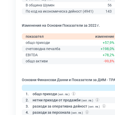
В община Шумен
56
По код на икономическа дейност (4941)
143
Изменения на Основни Показатели за 2022 г.
показател
изменение
общо приходи
+57,9%
счетоводна печалба
+198,0%
EBITDA
+78,2%
общо активи
-99,8%
Основни Финансови Данни и Показатели за ДИМ - ТР
1.
общо приходи
(хил. лв.)
2.
нетни приходи от продажби
(хил. лв.)
3.
разходи за оперативна дейност
(хил. лв.)
4.
разходи за персонала
(хил. лв.)