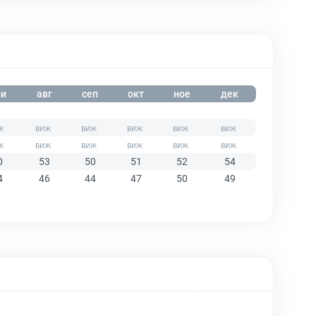
и
авг
сеп
окт
ное
дек
0
53
50
51
52
54
4
46
44
47
50
49