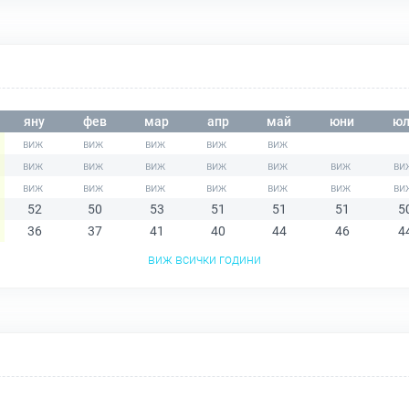
яну
фев
мар
апр
май
юни
юл
52
50
53
51
51
51
5
36
37
41
40
44
46
4
виж всички години