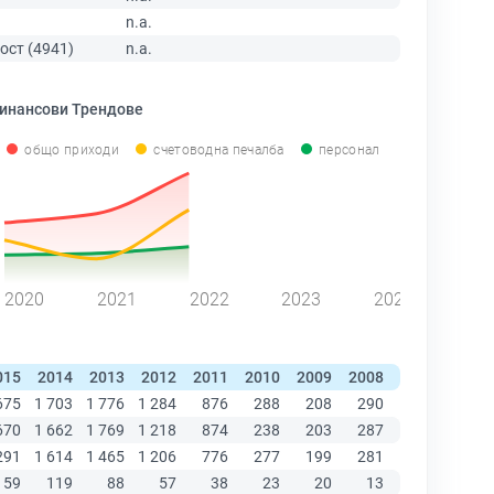
n.a.
ост (4941)
n.a.
инансови Трендове
общо приходи
счетоводна печалба
персонал
2020
2021
2022
2023
2024
015
2014
2013
2012
2011
2010
2009
2008