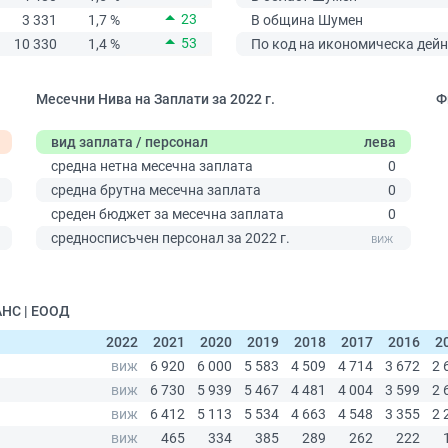
23
3 331
1,7 %
В община Шумен
53
10 330
1,4 %
По код на икономическа дейн
Месечни Нива на Заплати за 2022 г.
Ф
вид заплата / персонал
лева
средна нетна месечна заплата
0
средна брутна месечна заплата
0
среден бюджет за месечна заплата
0
0
средносписъчен персонал за 2022 г.
АНС | ЕООД
2022
2021
2020
2019
2018
2017
2016
2