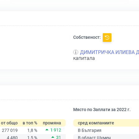
Собственост:
ДИМИТРИЧКА ИЛИЕВА 
капитала
Място по Заплати за 2022 г.
от общо
в топ %
промяна
сред компаниите
1 912
277 019
1,8 %
В България
31
4 480
1,5 %
В област Шумен