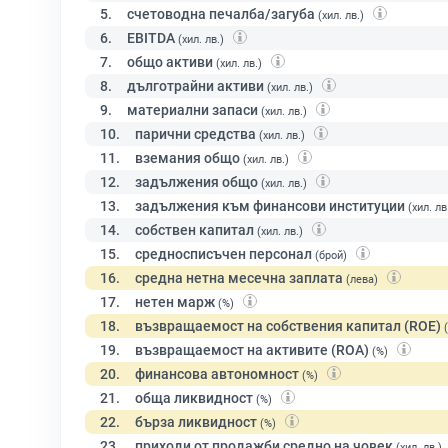
5.
счетоводна печалба/загуба
(хил. лв.)
6.
EBITDA
(хил. лв.)
7.
общо активи
(хил. лв.)
8.
дълготрайни активи
(хил. лв.)
9.
материални запаси
(хил. лв.)
10.
парични средства
(хил. лв.)
11.
вземания общо
(хил. лв.)
12.
задължения общо
(хил. лв.)
13.
задължения към финансови институции
(хил. лв
14.
собствен капитал
(хил. лв.)
15.
средносписъчен персонал
(брой)
16.
средна нетна месечна заплата
(лева)
17.
нетен марж
(%)
18.
възвращаемост на собствения капитал (ROE)
19.
възвращаемост на активите (ROA)
(%)
20.
финансова автономност
(%)
21.
обща ликвидност
(%)
22.
бърза ликвидност
(%)
23.
приходи от продажби средно на човек
(хил. лв.)