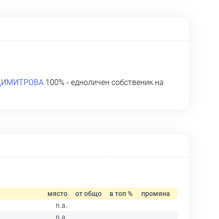
ДИМИТРОВА
100% - едноличен собственик на
място
от общо
в топ %
промяна
n.a.
n.a.