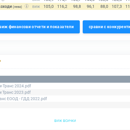
азходи
(лева)
виж финансови отчети и показатели
сравни с конкурент
Р
-Транс 2024.pdf
 Транс 2023.pdf
ранс ЕООД - ГДД 2022.pdf
виж всички