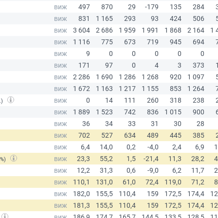
.)
(%)