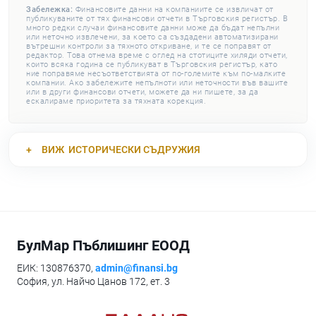
Забележка:
Финансовите данни на компаниите се извличат от
публикуваните от тях финансови отчети в Търговския регистър. В
много редки случаи финансовите данни може да бъдат непълни
или неточно извлечени, за което са създадени автоматизирани
вътрешни контроли за тяхното откриване, и те се поправят от
редактор. Това отнема време с оглед на стотиците хиляди отчети,
които всяка година се публикуват в Търговския регистър, като
ние поправяме несъответствията от по-големите към по-малките
компании. Ако забележите непълноти или неточности във вашите
или в други финансови отчети, можете да ни пишете, за да
ескалираме приоритета за тяхната корекция.
ВИЖ
ИСТОРИЧЕСКИ СЪДРУЖИЯ
БулМар Пъблишинг ЕООД
ЕИК: 130876370,
admin@finansi.bg
София, ул. Найчо Цанов 172, ет. 3