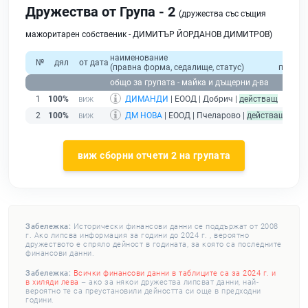
Дружества от Група - 2
(дружества със същия
мажоритарен собственик - ДИМИТЪР ЙОРДАНОВ ДИМИТРОВ)
наименование
общ
№
дял
от дата
(правна форма, седалище, статус)
приход
общо за групата - майка и дъщерни д-ва
1
100%
ДИМАНДИ
| ЕООД | Добрич |
действащ
2
100%
ДМ НОВА
| ЕООД | Пчеларово |
действащ
виж сборни отчети 2 на групата
Забележка:
Исторически финансови данни се поддържат от 2008
г. Ако липсва информация за години до 2024 г. , вероятно
дружеството е спряло дейност в годината, за която са последните
финансови данни.
Забележка:
Всички финансови данни в таблиците са за 2024 г. и
в хиляди лева
– ако за някои дружества липсват данни, най-
вероятно те са преустановили дейността си още в предходни
години.