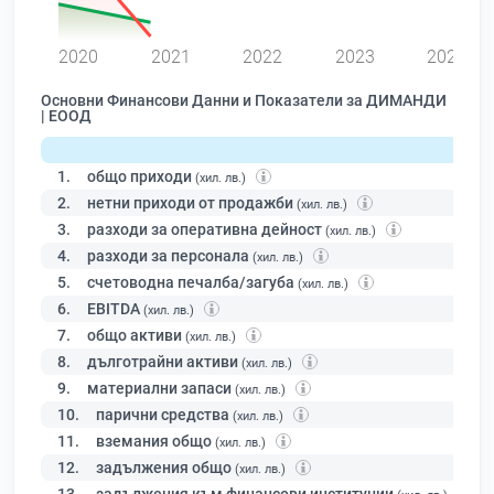
0
2020
2021
2022
2023
2024
Основни Финансови Данни и Показатели за ДИМАНДИ
| ЕООД
1.
общо приходи
(хил. лв.)
2.
нетни приходи от продажби
(хил. лв.)
3.
разходи за оперативна дейност
(хил. лв.)
4.
разходи за персонала
(хил. лв.)
5.
счетоводна печалба/загуба
(хил. лв.)
6.
EBITDA
(хил. лв.)
7.
общо активи
(хил. лв.)
8.
дълготрайни активи
(хил. лв.)
9.
материални запаси
(хил. лв.)
10.
парични средства
(хил. лв.)
11.
вземания общо
(хил. лв.)
12.
задължения общо
(хил. лв.)