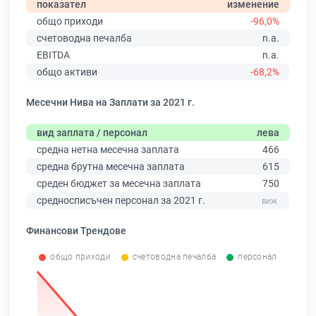
показател
изменение
общо приходи
-96,0%
счетоводна печалба
n.a.
EBITDA
n.a.
общо активи
-68,2%
Месечни Нива на Заплати за 2021 г.
вид заплата / персонал
лева
средна нетна месечна заплата
466
средна брутна месечна заплата
615
среден бюджет за месечна заплата
750
средносписъчен персонал за 2021 г.
Финансови Трендове
общо приходи
счетоводна печалба
персонал