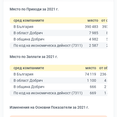
Място по Приходи за 2021 г.
сред компаниите
място
от общо
В България
390 483
393 881
В област Добрич
7 985
8 109
В община Добрич
4 982
5 055
По код на икономическа дейност (7311)
2 587
2 615
Място по Заплати за 2021 г.
сред компаниите
място
от общо
В България
74 119
236 445
В област Добрич
1 100
4 482
В община Добрич
666
2 799
По код на икономическа дейност (7311)
669
1 486
Изменения на Основни Показатели за 2021 г.