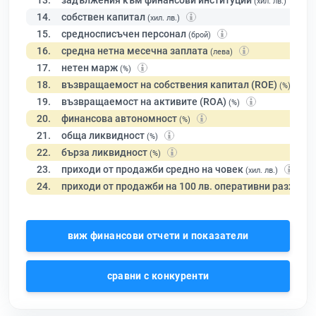
13.
задължения към финансови институции
(хил. лв.)
14.
собствен капитал
(хил. лв.)
15.
средносписъчен персонал
(брой)
16.
средна нетна месечна заплата
(лева)
17.
нетен марж
(%)
18.
възвращаемост на собствения капитал (ROE)
(%)
19.
възвращаемост на активите (ROA)
(%)
20.
финансова автономност
(%)
21.
обща ликвидност
(%)
22.
бърза ликвидност
(%)
23.
приходи от продажби средно на човек
(хил. лв.)
24.
приходи от продажби на 100 лв. оперативни разходи
виж финансови отчети и показатели
сравни с конкуренти