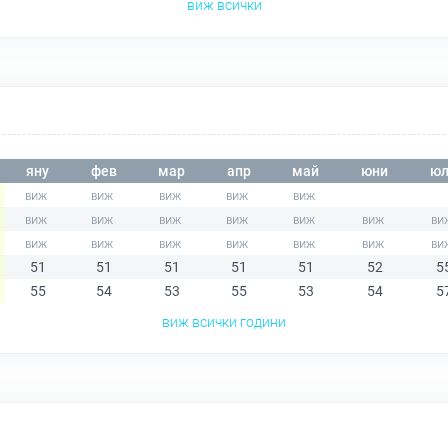
виж всички
яну
фев
мар
апр
май
юни
юл
51
51
51
51
51
52
5
55
54
53
55
53
54
5
виж всички години