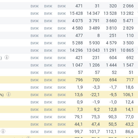
.)
(%)