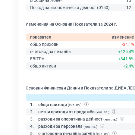
В община Ловеч
15
По код на икономическа дейност (0150)
12
Изменения на Основни Показатели за 2024 г.
показател
изменение
общо приходи
-34,1%
счетоводна печалба
+125,4%
EBITDA
+341,8%
общо активи
+2,4%
Основни Финансови Данни и Показатели за ДИВА ЛЕС
1.
общо приходи
(хил. лв.)
2.
нетни приходи от продажби
(хил. лв.)
3.
разходи за оперативна дейност
(хил. лв.)
4.
разходи за персонала
(хил. лв.)
5.
счетоводна печалба/загуба
(хил. лв.)