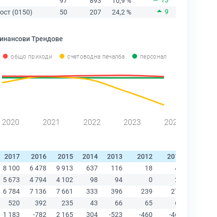
13
97
893
10,9 %
9
ост (0150)
50
207
24,2 %
инансови Трендове
общо приходи
счетоводна печалба
персонал
2020
2021
2022
2023
2024
2017
2016
2015
2014
2013
2012
2011
2010