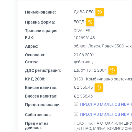
ДИВА ЛЕС
Наименование:
ЕООД
Правна форма:
Транслитерация:
DIVA LES
ЕИК:
102696148
област Ловеч, Ловеч 5500, ж.
Адрес:
Основана:
21.06.2001
Статус:
действащ
Да, от 13.12.2004
ДДС регистрация:
КИД 2008:
0150 - Комбинирано растени
€ 2 556,46
Вписан капитал:
Внесен капитал:
€ 2 556,46
ПРЕСЛАВ МИЛЕНОВ ИВА
Представляващи:
ПРЕСЛАВ МИЛЕНОВ ИВА
Собственост:
ПОКУПКА НА СТОКИ ИЛИ ДРУ
Предмет на
дейност:
ЦЕЛ ПРОДАЖБА, КОМИСИОНН