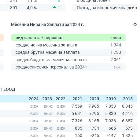
8
1 341
1,1 %
В община Ловеч
1
301
4,0 %
По код на икономическа дейн
Месечни Нива на Заплати за 2024 г.
Ф
вид заплата / персонал
лева
0
средна нетна месечна заплата
1 344
средна брутна месечна заплата
1 733
среден бюджет за месечна заплата
2 061
средносписъчен персонал за 2024 г.
 | ЕООД
2024
2023
2022
2021
2020
2019
2018