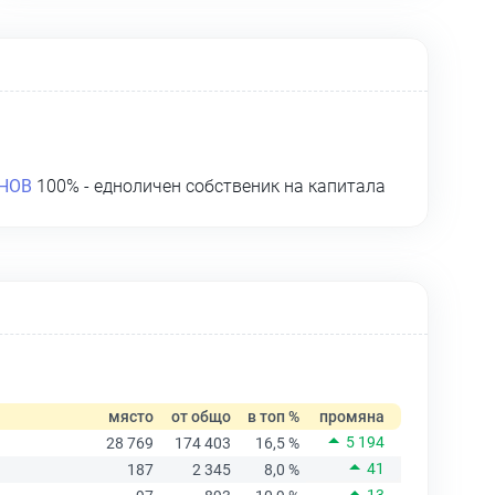
НОВ
100% - едноличен собственик на капитала
място
от общо
в топ %
промяна
5 194
28 769
174 403
16,5 %
41
187
2 345
8,0 %