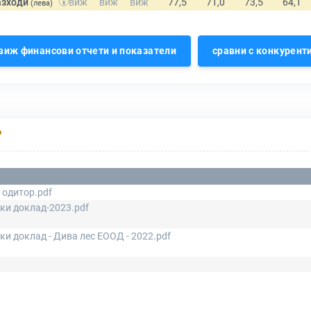
азходи
(лева)
виж финансови отчети и показатели
сравни с конкурент
Р
одитор.pdf
ки доклад-2023.pdf
ки доклад - Дива лес ЕООД - 2022.pdf