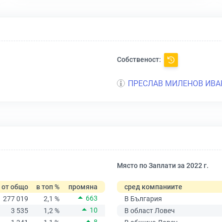
Собственост:
ПРЕСЛАВ МИЛЕНОВ ИВА
Място по Заплати за 2022 г.
от общо
в топ %
промяна
сред компаниите
663
277 019
2,1 %
В България
10
3 535
1,2 %
В област Ловеч