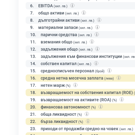
6.
EBITDA
(хил. лв.)
7.
общо активи
(хил. лв.)
8.
дълготрайни активи
(хил. лв.)
9.
материални запаси
(хил. лв.)
10.
парични средства
(хил. лв.)
11.
вземания общо
(хил. лв.)
12.
задължения общо
(хил. лв.)
13.
задължения към финансови институции
(хил. лв
14.
собствен капитал
(хил. лв.)
15.
средносписъчен персонал
(брой)
16.
средна нетна месечна заплата
(лева)
17.
нетен марж
(%)
18.
възвращаемост на собствения капитал (ROE)
19.
възвращаемост на активите (ROA)
(%)
20.
финансова автономност
(%)
21.
обща ликвидност
(%)
22.
бърза ликвидност
(%)
23.
приходи от продажби средно на човек
(хил. лв.)