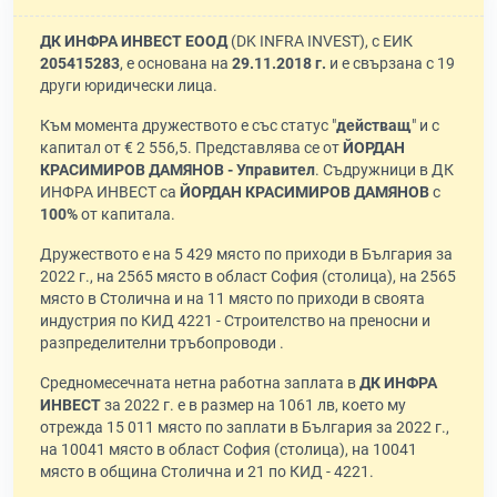
ДК ИНФРА ИНВЕСТ ЕООД
(DK INFRA INVEST), с ЕИК
205415283
, е основана на
29.11.2018 г.
и е свързана с 19
други юридически лица.
Към момента дружеството е със статус "
действащ
" и с
капитал от € 2 556,5. Представлява се от
ЙОРДАН
КРАСИМИРОВ ДАМЯНОВ - Управител
. Съдружници в ДК
ИНФРА ИНВЕСТ са
ЙОРДАН КРАСИМИРОВ ДАМЯНОВ
с
100%
от капитала.
Дружеството е на 5 429 място по приходи в България за
2022 г., на 2565 място в област София (столица), на 2565
място в Столична и на 11 място по приходи в своята
индустрия по КИД 4221 - Строителство на преносни и
разпределителни тръбопроводи .
Средномесечната нетна работна заплата в
ДК ИНФРА
ИНВЕСТ
за 2022 г. е в размер на 1061 лв, което му
отрежда 15 011 място по заплати в България за 2022 г.,
на 10041 място в област София (столица), на 10041
място в община Столична и 21 по КИД - 4221.