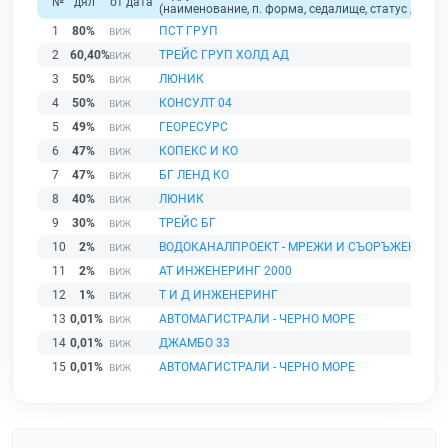
№
дял
от дата
(наименование, п. форма, седалище, статус / физи
1
80%
ПСТ ГРУП
2
60,40%
ТРЕЙС ГРУП ХОЛД АД
3
50%
ЛЮНИК
4
50%
КОНСУЛТ 04
5
49%
ГЕОРЕСУРС
6
47%
КОПЕКС И КО
7
47%
БГ ЛЕНД КО
8
40%
ЛЮНИК
9
30%
ТРЕЙС БГ
10
2%
ВОДОКАНАЛПРОЕКТ - МРЕЖИ И СЪОРЪЖЕНИЯ О
11
2%
АТ ИНЖЕНЕРИНГ 2000
12
1%
Т И Д ИНЖЕНЕРИНГ
13
0,01%
АВТОМАГИСТРАЛИ - ЧЕРНО МОРЕ
14
0,01%
ДЖАМБО 33
15
0,01%
АВТОМАГИСТРАЛИ - ЧЕРНО МОРЕ