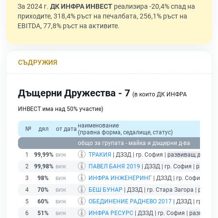
За 2024 г.
ДК ИНФРА ИНВЕСТ
реализира -20,4% спад на
приходите, 318,4% ръст на печалбата, 256,1% ръст на
EBITDA, 77,8% ръст на активите.
СЪДРУЖИЯ
Дъщерни Дружества - 7
(в които ДК ИНФРА
ИНВЕСТ има над 50% участие)
наименование
№
дял
от дата
(правна форма, седалище, статус)
общо за групата - майка и дъщерни д-ва
1
99,99%
ТРАКИЯ
| ДЗЗД | гр. София |
развиващ дейнос
2
99,98%
ПАВЕЛ БАНЯ 2019
| ДЗЗД | гр. София |
развив
3
98%
ИНФРА ИНЖЕНЕРИНГ
| ДЗЗД | гр. София |
раз
4
70%
БЕШ БУНАР
| ДЗЗД | гр. Стара Загора |
развив
5
60%
ОБЕДИНЕНИЕ РАДНЕВО 2017
| ДЗЗД | гр. Соф
6
51%
ИНФРА РЕСУРС
| ДЗЗД | гр. София |
развиващ