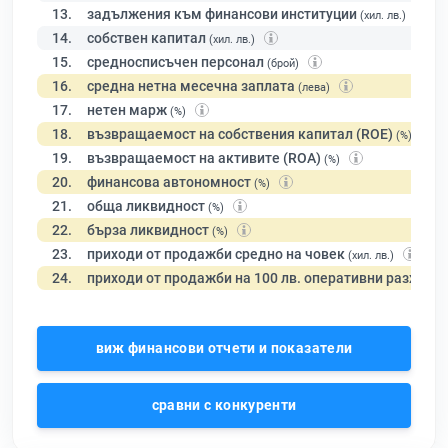
13.
задължения към финансови институции
(хил. лв.)
14.
собствен капитал
(хил. лв.)
15.
средносписъчен персонал
(брой)
16.
средна нетна месечна заплата
(лева)
17.
нетен марж
(%)
18.
възвращаемост на собствения капитал (ROE)
(%)
19.
възвращаемост на активите (ROA)
(%)
20.
финансова автономност
(%)
21.
обща ликвидност
(%)
22.
бърза ликвидност
(%)
23.
приходи от продажби средно на човек
(хил. лв.)
24.
приходи от продажби на 100 лв. оперативни разходи
виж финансови отчети и показатели
сравни с конкуренти