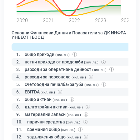
0
2020
2021
2022
2023
2024
Основни Финансови Данни и Показатели за ДК ИНФРА
ИНВЕСТ | ЕООД
1.
общо приходи
(хил. лв.)
2.
нетни приходи от продажби
(хил. лв.)
3.
разходи за оперативна дейност
(хил. лв.)
4.
разходи за персонала
(хил. лв.)
5.
счетоводна печалба/загуба
(хил. лв.)
6.
EBITDA
(хил. лв.)
7.
общо активи
(хил. лв.)
8.
дълготрайни активи
(хил. лв.)
9.
материални запаси
(хил. лв.)
10.
парични средства
(хил. лв.)
11.
вземания общо
(хил. лв.)
12.
задължения общо
(хил. лв.)