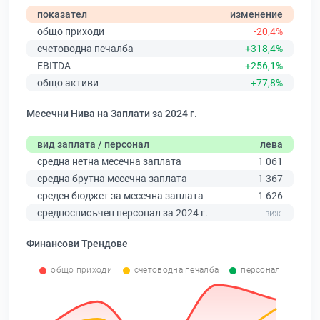
показател
изменение
общо приходи
-20,4%
счетоводна печалба
+318,4%
EBITDA
+256,1%
общо активи
+77,8%
Месечни Нива на Заплати за 2024 г.
вид заплата / персонал
лева
средна нетна месечна заплата
1 061
средна брутна месечна заплата
1 367
среден бюджет за месечна заплата
1 626
средносписъчен персонал за 2024 г.
Финансови Трендове
общо приходи
счетоводна печалба
персонал