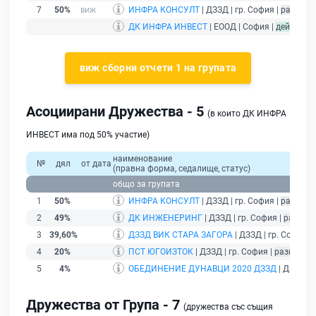
7
50%
ИНФРА КОНСУЛТ
| ДЗЗД | гр. София |
развива
ДК ИНФРА ИНВЕСТ
| ЕООД | София |
действащ
виж сборни отчети 1 на групата
Асоциирани Дружества - 5
(в които ДК ИНФРА
ИНВЕСТ има под 50% участие)
наименование
№
дял
от дата
(правна форма, седалище, статус)
общо за групата
1
50%
ИНФРА КОНСУЛТ
| ДЗЗД | гр. София |
развива
2
49%
ДК ИНЖЕНЕРИНГ
| ДЗЗД | гр. София |
развив
3
39,60%
ДЗЗД ВИК СТАРА ЗАГОРА
| ДЗЗД | гр. София |
4
20%
ПСТ ЮГОИЗТОК
| ДЗЗД | гр. София |
развиващ
5
4%
ОБЕДИНЕНИЕ ДУНАВЦИ 2020 ДЗЗД
| ДЗЗД | 
Дружества от Група - 7
(дружества със същия