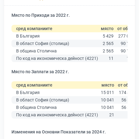
Място по Приходи за 2022 г.
сред компаниите
място
от общо
В България
5 429
277 019
В област София (столица)
2 565
90 178
В община Столична
2 565
90 178
По код на икономическа дейност (4221)
11
116
Място по Заплати за 2022 г.
сред компаниите
място
от общо
В България
15 011
174 403
В област София (столица)
10 041
56 378
В община Столична
10 041
56 378
По код на икономическа дейност (4221)
21
96
Изменения на Основни Показатели за 2024 г.