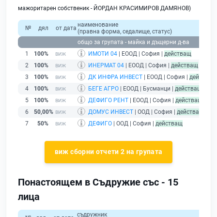
мажоритарен собственик - ЙОРДАН КРАСИМИРОВ ДАМЯНОВ)
наименование
№
дял
от дата
(правна форма, седалище, статус)
п
общо за групата - майка и дъщерни д-ва
1
100%
ИМОТИ 04
| ЕООД | София |
действащ
2
100%
ИНЕРМАТ 04
| ЕООД | София |
действащ
3
100%
ДК ИНФРА ИНВЕСТ
| ЕООД | София |
действащ
4
100%
БЕГЕ АГРО
| ЕООД | Бусманци |
действащ
5
100%
ДЕФИГО РЕНТ
| ЕООД | София |
действащ
6
50,00%
ДОМУС ИНВЕСТ
| ООД | София |
действащ
7
50%
ДЕФИГО
| ООД | София |
действащ
виж сборни отчети 2 на групата
Понастоящем в Съдружие със - 15
лица
съдружник