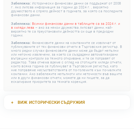
Забележка:
Исторически финансови данни се поддържат от 2008
г. Ако липсва информация за години до 2024 г. , вероятно
дружеството е спряло дейност в годината, за която са последните
финансови данни.
Забележка:
Всички финансови данни в таблиците са за 2024 г. и
в хиляди лева
– ако за някои дружества липсват данни, най-
вероятно те са преустановили дейността си още в предходни
години.
Забележка:
Финансовите данни на компаниите се извличат от
публикуваните от тях финансови отчети в Търговския регистър. В
много редки случаи финансовите данни може да бъдат непълни
или неточно извлечени, за което са създадени автоматизирани
вътрешни контроли за тяхното откриване, и те се поправят от
редактор. Това отнема време с оглед на стотиците хиляди отчети,
които всяка година се публикуват в Търговския регистър, като
ние поправяме несъответствията от по-големите към по-малките
компании. Ако забележите непълноти или неточности във вашите
или в други финансови отчети, можете да ни пишете, за да
ескалираме приоритета за тяхната корекция.
ВИЖ
ИСТОРИЧЕСКИ СЪДРУЖИЯ