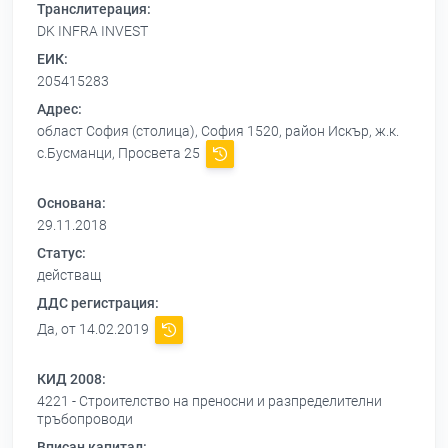
Транслитерация:
DK INFRA INVEST
ЕИК:
205415283
Адрес:
област София (столица), София 1520, район Искър, ж.к.
с.Бусманци, Просвета 25
Основана:
29.11.2018
Статус:
действащ
ДДС регистрация:
Да, от 14.02.2019
КИД 2008:
4221 - Строителство на преносни и разпределителни
тръбопроводи
Вписан капитал: