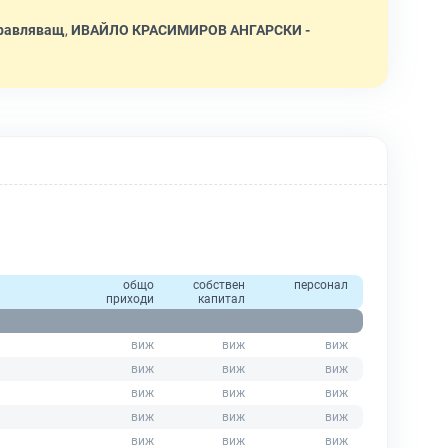
равляващ
,
ИВАЙЛО КРАСИМИРОВ АНГАРСКИ -
общо
собствен
персонал
приходи
капитал