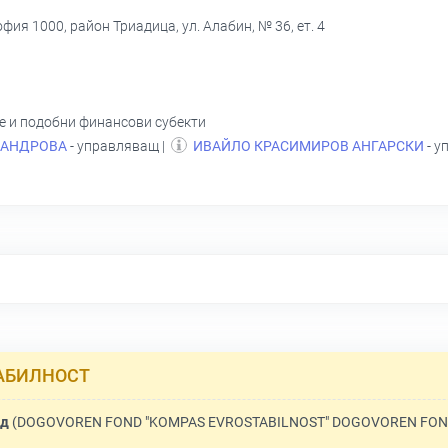
офия 1000, район Триадица, ул. Алабин, № 36, ет. 4
не и подобни финансови субекти
САНДРОВА
- управляващ |
ИВАЙЛО КРАСИМИРОВ АНГАРСКИ
- у
ТАБИЛНОСТ
нд
(DOGOVOREN FOND "KOMPAS EVROSTABILNOST" DOGOVOREN FOND