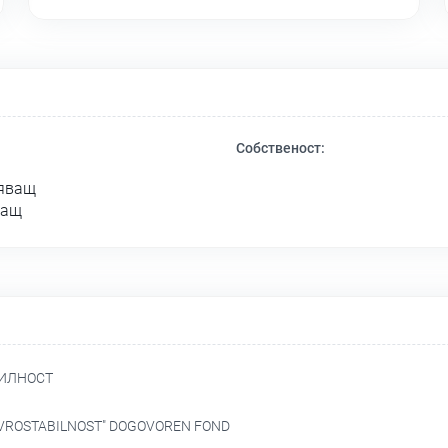
Собственост:
ляващ
ващ
БИЛНОСТ
VROSTABILNOST" DOGOVOREN FOND