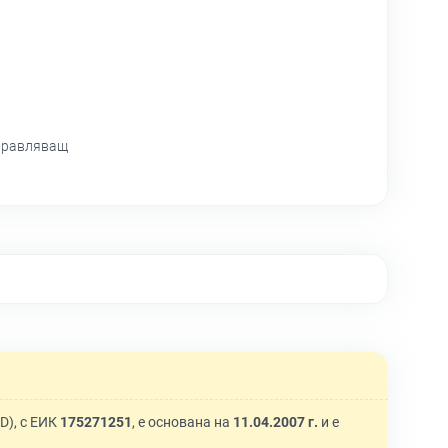
правляващ
), с ЕИК
175271251
, е основана на
11.04.2007 г.
и е