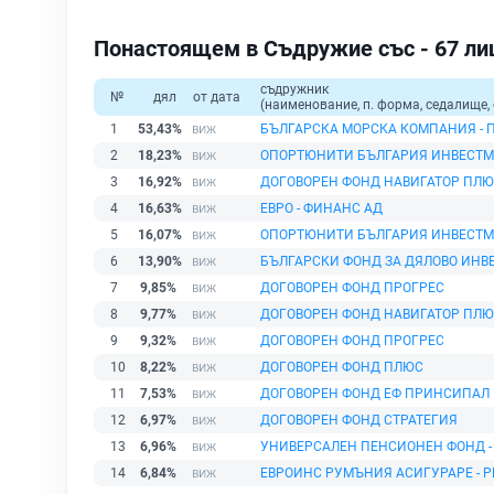
Понастоящем в Съдружие със - 67 ли
съдружник
№
дял
от дата
(наименование, п. форма, седалище, 
1
53,43%
БЪЛГАРСКА МОРСКА КОМПАНИЯ - 
2
18,23%
ОПОРТЮНИТИ БЪЛГАРИЯ ИНВЕСТМ
3
16,92%
ДОГОВОРЕН ФОНД НАВИГАТОР ПЛ
4
16,63%
ЕВРО - ФИНАНС АД
5
16,07%
ОПОРТЮНИТИ БЪЛГАРИЯ ИНВЕСТМ
6
13,90%
БЪЛГАРСКИ ФОНД ЗА ДЯЛОВО ИНВ
7
9,85%
ДОГОВОРЕН ФОНД ПРОГРЕС
8
9,77%
ДОГОВОРЕН ФОНД НАВИГАТОР ПЛ
9
9,32%
ДОГОВОРЕН ФОНД ПРОГРЕС
10
8,22%
ДОГОВОРЕН ФОНД ПЛЮС
11
7,53%
ДОГОВОРЕН ФОНД ЕФ ПРИНСИПАЛ
12
6,97%
ДОГОВОРЕН ФОНД СТРАТЕГИЯ
13
6,96%
УНИВЕРСАЛЕН ПЕНСИОНЕН ФОНД -
14
6,84%
ЕВРОИНС РУМЪНИЯ АСИГУРАРЕ - Р