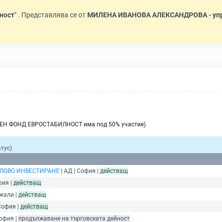
ност
" . Представлява се от
МИЛЕНА ИВАНОВА АЛЕКСАНДРОВА - уп
РЕН ФОНД ЕВРОСТАБИЛНОСТ има под 50% участие)
тус)
ЯЛОВО ИНВЕСТИРАНЕ
| АД | София |
действащ
фия |
действащ
джали |
действащ
София |
действащ
София |
продължаване на търговската дейност