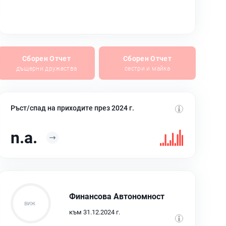
Сборен Отчет
Сборен Отчет
дъщерни дружества
сестри и майка
Ръст/спад на приходите през 2024 г.
n.a.
Финансова Автономност
към 31.12.2024 г.