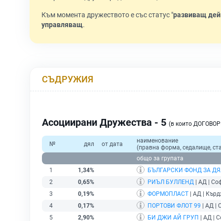
Към момента дружеството е със статус "
развиващ дей
управляващ
.
СЪДРУЖИЯ
Асоциирани Дружества - 5
(в които ДОГОВО
наименование
№
дял
от дата
(правна форма, седалище, ста
общо за групата
1
1,34%
БЪЛГАРСКИ ФОНД ЗА Д
2
0,65%
РИЪЛ БУЛЛЕНД
| АД | Со
3
0,19%
ФОРМОПЛАСТ
| АД | Кър
4
0,17%
ПОРТОВИ ФЛОТ 99
| АД | 
5
2,90%
БИ ДЖИ АЙ ГРУП
| АД | 