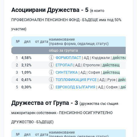
Асоциирани Дружества - 5
(в които
ПРОФЕСИОНАЛЕН ПЕНСИОНЕН ФОНД - БЪДЕЩЕ има под 50%
участие)
наименование
№
дял
от дата
(правна форма, седалище, статус)
п
общо за групата
1
4,58%
ФОРМОПЛАСТ
| АД | Кърджали |
действащ
2
2,12%
ЕТРОПАЛ
| АД | Етрополе |
действащ
3
1,09%
СИНТЕТИКА
| АД | София |
действащ
4
0,41%
ТОПЛОФИКАЦИЯ РУСЕ
| АД | Русе |
действащ
5
0,30%
ЕВРОХОЛД БЪЛГАРИЯ
| АД | София |
действа
Дружества от Група - 3
(дружества със същия
мажоритарен собственик - ПЕНСИОННО ОСИГУРИТЕЛНО
ДРУЖЕСТВО - БЪДЕЩЕ)
наименование
№
дял
от дата
(правна форма, седалище, статус)