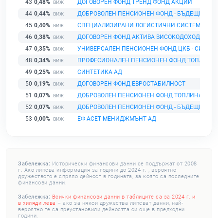
43
0,48%
ДОГОВОРЕН ФОНД ТРЕНД ФОНД АКЦИИ
44
0,44%
ДОБРОВОЛЕН ПЕНСИОНЕН ФОНД - БЪДЕЩЕ
45
0,40%
СПЕЦИАЛИЗИРАНИ ЛОГИСТИЧНИ СИСТЕМИ АД
46
0,38%
ДОГОВОРЕН ФОНД АКТИВА ВИСОКОДОХОДЕН Ф
47
0,35%
УНИВЕРСАЛЕН ПЕНСИОНЕН ФОНД ЦКБ - СИЛА
48
0,34%
ПРОФЕСИОНАЛЕН ПЕНСИОНЕН ФОНД ТОПЛИНА
49
0,25%
СИНТЕТИКА АД
50
0,19%
ДОГОВОРЕН ФОНД ЕВРОСТАБИЛНОСТ
51
0,07%
ДОБРОВОЛЕН ПЕНСИОНЕН ФОНД ТОПЛИНА
52
0,07%
ДОБРОВОЛЕН ПЕНСИОНЕН ФОНД - БЪДЕЩЕ
53
0,00%
ЕФ АСЕТ МЕНИДЖМЪНТ АД
Забележка:
Исторически финансови данни се поддържат от 2008
г. Ако липсва информация за години до 2024 г. , вероятно
дружеството е спряло дейност в годината, за която са последните
финансови данни.
Забележка:
Всички финансови данни в таблиците са за 2024 г. и
в хиляди лева
– ако за някои дружества липсват данни, най-
вероятно те са преустановили дейността си още в предходни
години.