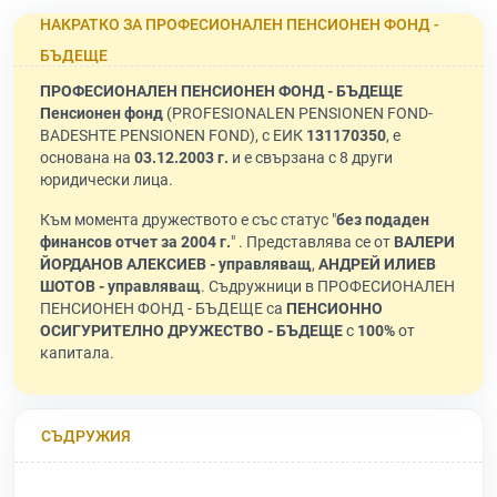
НАКРАТКО ЗА ПРОФЕСИОНАЛЕН ПЕНСИОНЕН ФОНД -
БЪДЕЩЕ
ПРОФЕСИОНАЛЕН ПЕНСИОНЕН ФОНД - БЪДЕЩЕ
Пенсионен фонд
(PROFESIONALEN PENSIONEN FOND-
BADESHTE PENSIONEN FOND), с ЕИК
131170350
, е
основана на
03.12.2003 г.
и е свързана с 8 други
юридически лица.
Към момента дружеството е със статус "
без подаден
финансов отчет за 2004 г.
" . Представлява се от
ВАЛЕРИ
ЙОРДАНОВ АЛЕКСИЕВ - управляващ
,
АНДРЕЙ ИЛИЕВ
ШОТОВ - управляващ
. Съдружници в ПРОФЕСИОНАЛЕН
ПЕНСИОНЕН ФОНД - БЪДЕЩЕ са
ПЕНСИОННО
ОСИГУРИТЕЛНО ДРУЖЕСТВО - БЪДЕЩЕ
с
100%
от
капитала.
СЪДРУЖИЯ