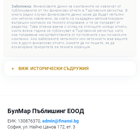
Забележка:
Финансовите данни на компаниите се извличат от
публикуваните от тях финансови отчети в Търговския регистър. В
много редки случаи финансовите данни може да бъдат непълни
или неточно извлечени, за което са създадени автоматизирани
вътрешни контроли за тяхното откриване, и те се поправят от
редактор. Това отнема време с оглед на стотиците хиляди отчети,
които всяка година се публикуват в Търговския регистър, като
ние поправяме несъответствията от по-големите към по-малките
компании. Ако забележите непълноти или неточности във вашите
или в други финансови отчети, можете да ни пишете, за да
ескалираме приоритета за тяхната корекция.
ВИЖ
ИСТОРИЧЕСКИ СЪДРУЖИЯ
БулМар Пъблишинг ЕООД
ЕИК: 130876370,
admin@finansi.bg
София, ул. Найчо Цанов 172, ет. 3