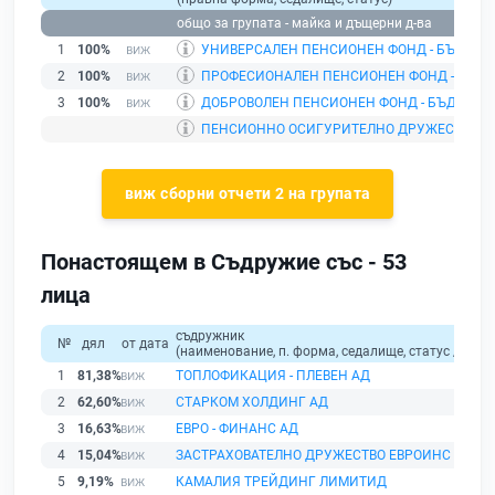
общо за групата - майка и дъщерни д-ва
1
100%
УНИВЕРСАЛЕН ПЕНСИОНЕН ФОНД - БЪДЕЩЕ
2
100%
ПРОФЕСИОНАЛЕН ПЕНСИОНЕН ФОНД - БЪД
3
100%
ДОБРОВОЛЕН ПЕНСИОНЕН ФОНД - БЪДЕЩЕ
|
ПЕНСИОННО ОСИГУРИТЕЛНО ДРУЖЕСТВО -
виж сборни отчети 2 на групата
Понастоящем в Съдружие със - 53
лица
съдружник
№
дял
от дата
(наименование, п. форма, седалище, статус / физи
1
81,38%
ТОПЛОФИКАЦИЯ - ПЛЕВЕН АД
2
62,60%
СТАРКОМ ХОЛДИНГ АД
3
16,63%
ЕВРО - ФИНАНС АД
4
15,04%
ЗАСТРАХОВАТЕЛНО ДРУЖЕСТВО ЕВРОИНС
5
9,19%
КАМАЛИЯ ТРЕЙДИНГ ЛИМИТИД