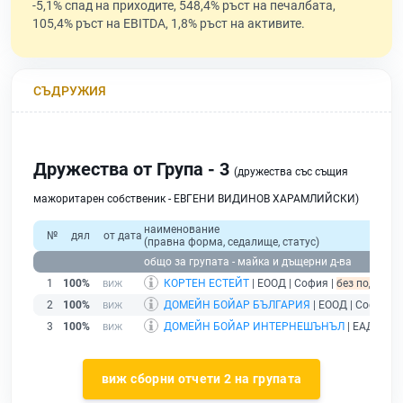
-5,1% спад на приходите, 548,4% ръст на печалбата,
105,4% ръст на EBITDA, 1,8% ръст на активите.
СЪДРУЖИЯ
Дружества от Група - 3
(дружества със същия
мажоритарен собственик - ЕВГЕНИ ВИДИНОВ ХАРАМЛИЙСКИ)
наименование
№
дял
от дата
(правна форма, седалище, статус)
общо за групата - майка и дъщерни д-ва
1
100%
КОРТЕН ЕСТЕЙТ
| ЕООД | София |
без подаден 
2
100%
ДОМЕЙН БОЙАР БЪЛГАРИЯ
| ЕООД | София |
3
100%
ДОМЕЙН БОЙАР ИНТЕРНЕШЪНЪЛ
| ЕАД | Со
виж сборни отчети 2 на групата