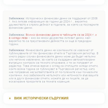
Забележка:
Исторически финансови данни се поддържат от 2008
г. Ако липсва информация за години до 2024 г. , вероятно
дружеството е спряло дейност в годината, за която са последните
финансови данни.
Забележка:
Всички финансови данни в таблиците са за 2024 г. и
в хиляди лева
– ако за някои дружества липсват данни, най-
вероятно те са преустановили дейността си още в предходни
години.
Забележка:
Финансовите данни на компаниите се извличат от
публикуваните от тях финансови отчети в Търговския регистър. В
много редки случаи финансовите данни може да бъдат непълни
или неточно извлечени, за което са създадени автоматизирани
вътрешни контроли за тяхното откриване, и те се поправят от
редактор. Това отнема време с оглед на стотиците хиляди отчети,
които всяка година се публикуват в Търговския регистър, като
ние поправяме несъответствията от по-големите към по-малките
компании. Ако забележите непълноти или неточности във вашите
или в други финансови отчети, можете да ни пишете, за да
ескалираме приоритета за тяхната корекция.
ВИЖ
ИСТОРИЧЕСКИ СЪДРУЖИЯ