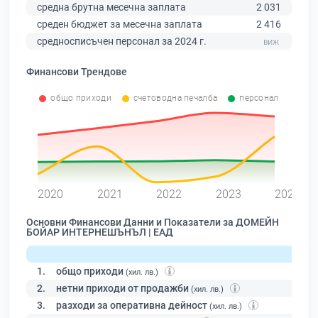
средна брутна месечна заплата
2 031
среден бюджет за месечна заплата
2 416
средносписъчен персонал за 2024 г.
Финансови Трендове
общо приходи
счетоводна печалба
персонал
0
2020
2021
2022
2023
2024
Основни Финансови Данни и Показатели за ДОМЕЙН
БОЙАР ИНТЕРНЕШЪНЪЛ | ЕАД
1.
общо приходи
(хил. лв.)
2.
нетни приходи от продажби
(хил. лв.)
3.
разходи за оперативна дейност
(хил. лв.)