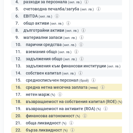
4.
разходи за персонала
(хил. лв.)
5.
счетоводна печалба/загуба
(хил. лв.)
6.
EBITDA
(хил. лв.)
7.
общо активи
(хил. лв.)
8.
дълготрайни активи
(хил. лв.)
9.
материални запаси
(хил. лв.)
10.
парични средства
(хил. лв.)
11.
вземания общо
(хил. лв.)
12.
задължения общо
(хил. лв.)
13.
задължения към финансови институции
(хил. лв.)
14.
собствен капитал
(хил. лв.)
15.
средносписъчен персонал
(брой)
16.
средна нетна месечна заплата
(лева)
17.
нетен марж
(%)
18.
възвращаемост на собствения капитал (ROE)
(%)
19.
възвращаемост на активите (ROA)
(%)
20.
финансова автономност
(%)
21.
обща ликвидност
(%)
22.
бърза ликвидност
(%)