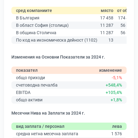
сред компаниите
място
от общо
В България
17 458
174 403
В област София (столица)
11 287
56 378
В община Столична
11 287
56 378
По код на икономическа дейност (1102)
13
135
Изменения на Основни Показатели за 2024 г.
показател
изменение
общо приходи
-5,1%
счетоводна печалба
+548,4%
EBITDA
+105,4%
общо активи
+1,8%
Месечни Нива на Заплати за 2024 г.
вид заплата / персонал
лева
средна нетна месечна заплата
1 576