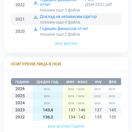
отчет
ДБИ-2022.pdf
2022
покажи още 3
файла
Доклад на независим одитор
2021
покажи още 4
файла
Годишен финансов отчет
2020
покажи още 2
файла
виж всички
ОСИГУРЕНИ ЛИЦА В НОИ
година
средно год.
мин - макс
яну
фев
мар
2026
-
2025
-
2024
-
2023
143,4
137 - 146
137
145
145
2022
136,3
134 - 142
135
135
135
виж всички години