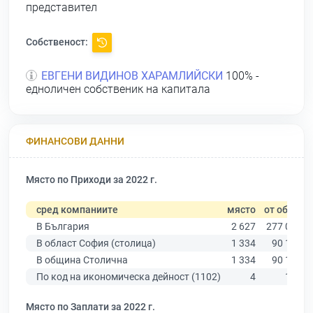
представител
Собственост:
ЕВГЕНИ ВИДИНОВ ХАРАМЛИЙСКИ
100% -
едноличен собственик на капитала
ФИНАНСОВИ ДАННИ
Място по Приходи за 2022 г.
сред компаниите
място
от общо
В България
2 627
277 019
В област София (столица)
1 334
90 178
В община Столична
1 334
90 178
По код на икономическа дейност (1102)
4
188
Място по Заплати за 2022 г.