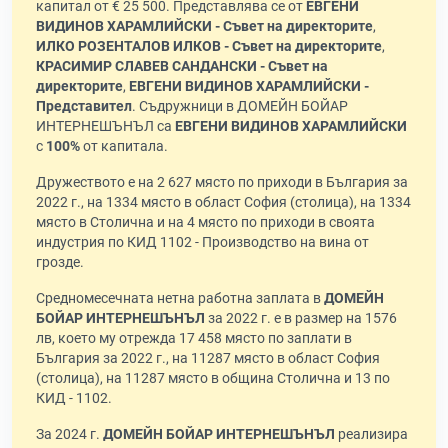
капитал от € 25 500. Представлява се от
ЕВГЕНИ
ВИДИНОВ ХАРАМЛИЙСКИ - Съвет на директорите
,
ИЛКО РОЗЕНТАЛОВ ИЛКОВ - Съвет на директорите
,
КРАСИМИР СЛАВЕВ САНДАНСКИ - Съвет на
директорите
,
ЕВГЕНИ ВИДИНОВ ХАРАМЛИЙСКИ -
Представител
. Съдружници в ДОМЕЙН БОЙАР
ИНТЕРНЕШЪНЪЛ са
ЕВГЕНИ ВИДИНОВ ХАРАМЛИЙСКИ
с
100%
от капитала.
Дружеството е на 2 627 място по приходи в България за
2022 г., на 1334 място в област София (столица), на 1334
място в Столична и на 4 място по приходи в своята
индустрия по КИД 1102 - Производство на вина от
грозде.
Средномесечната нетна работна заплата в
ДОМЕЙН
БОЙАР ИНТЕРНЕШЪНЪЛ
за 2022 г. е в размер на 1576
лв, което му отрежда 17 458 място по заплати в
България за 2022 г., на 11287 място в област София
(столица), на 11287 място в община Столична и 13 по
КИД - 1102.
За 2024 г.
ДОМЕЙН БОЙАР ИНТЕРНЕШЪНЪЛ
реализира