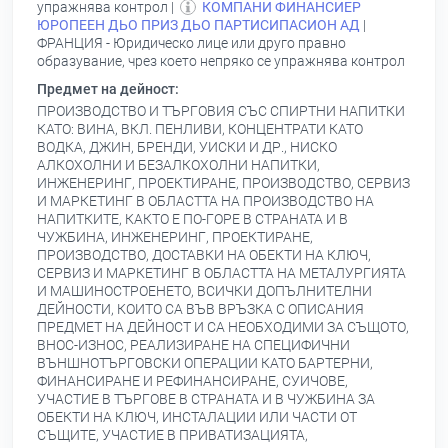
упражнява контрол |
КОМПАНИ ФИНАНСИЕР
ЮРОПЕЕН ДЬО ПРИЗ ДЬО ПАРТИСИПАСИОН АД
|
ФРАНЦИЯ - Юридическо лице или друго правно
образувание, чрез което непряко се упражнява контрол
Предмет на дейност:
ПРОИЗВОДСТВО И ТЪРГОВИЯ СЪС СПИРТНИ НАПИТКИ
КАТО: ВИНА, ВКЛ. ПЕНЛИВИ, КОНЦЕНТРАТИ КАТО
ВОДКА, ДЖИН, БРЕНДИ, УИСКИ И ДР., НИСКО
АЛКОХОЛНИ И БЕЗАЛКОХОЛНИ НАПИТКИ,
ИНЖЕНЕРИНГ, ПРОЕКТИРАНЕ, ПРОИЗВОДСТВО, СЕРВИЗ
И МАРКЕТИНГ В ОБЛАСТТА НА ПРОИЗВОДСТВО НА
НАПИТКИТЕ, КАКТО Е ПО-ГОРЕ В СТРАНАТА И В
ЧУЖБИНА, ИНЖЕНЕРИНГ, ПРОЕКТИРАНЕ,
ПРОИЗВОДСТВО, ДОСТАВКИ НА ОБЕКТИ НА КЛЮЧ,
СЕРВИЗ И МАРКЕТИНГ В ОБЛАСТТА НА МЕТАЛУРГИЯТА
И МАШИНОСТРОЕНЕТО, ВСИЧКИ ДОПЪЛНИТЕЛНИ
ДЕЙНОСТИ, КОИТО СА ВЪВ ВРЪЗКА С ОПИСАНИЯ
ПРЕДМЕТ НА ДЕЙНОСТ И СА НЕОБХОДИМИ ЗА СЪЩОТО,
ВНОС-ИЗНОС, РЕАЛИЗИРАНЕ НА СПЕЦИФИЧНИ
ВЪНШНОТЪРГОВСКИ ОПЕРАЦИИ КАТО БАРТЕРНИ,
ФИНАНСИРАНЕ И РЕФИНАНСИРАНЕ, СУИЧОВЕ,
УЧАСТИЕ В ТЪРГОВЕ В СТРАНАТА И В ЧУЖБИНА ЗА
ОБЕКТИ НА КЛЮЧ, ИНСТАЛАЦИИ ИЛИ ЧАСТИ ОТ
СЪЩИТЕ, УЧАСТИЕ В ПРИВАТИЗАЦИЯТА,