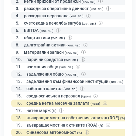
2.
нетни приходи от продажби
(хил. лв.)
3.
разходи за оперативна дейност
(хил. лв.)
4.
разходи за персонала
(хил. лв.)
5.
счетоводна печалба/загуба
(хил. лв.)
6.
EBITDA
(хил. лв.)
7.
общо активи
(хил. лв.)
8.
дълготрайни активи
(хил. лв.)
9.
материални запаси
(хил. лв.)
10.
парични средства
(хил. лв.)
11.
вземания общо
(хил. лв.)
12.
задължения общо
(хил. лв.)
13.
задължения към финансови институции
(хил. лв.)
14.
собствен капитал
(хил. лв.)
15.
средносписъчен персонал
(брой)
16.
средна нетна месечна заплата
(лева)
17.
нетен марж
(%)
18.
възвращаемост на собствения капитал (ROE)
(%)
19.
възвращаемост на активите (ROA)
(%)
20.
финансова автономност
(%)