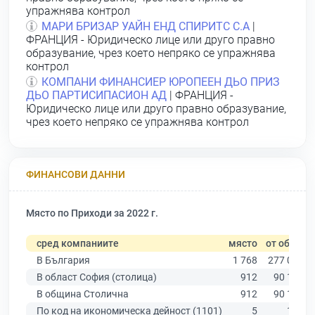
упражнява контрол
МАРИ БРИЗАР УАЙН ЕНД СПИРИТС С.А
|
ФРАНЦИЯ - Юридическо лице или друго правно
образувание, чрез което непряко се упражнява
контрол
КОМПАНИ ФИНАНСИЕР ЮРОПЕЕН ДЬО ПРИЗ
ДЬО ПАРТИСИПАСИОН АД
| ФРАНЦИЯ -
Юридическо лице или друго правно образувание,
чрез което непряко се упражнява контрол
ФИНАНСОВИ ДАННИ
Място по Приходи за 2022 г.
сред компаниите
място
от общо
В България
1 768
277 019
В област София (столица)
912
90 178
В община Столична
912
90 178
По код на икономическа дейност (1101)
5
144