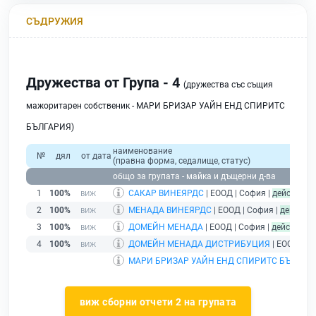
СЪДРУЖИЯ
Дружества от Група - 4
(дружества със същия
мажоритарен собственик - МАРИ БРИЗАР УАЙН ЕНД СПИРИТС
БЪЛГАРИЯ)
наименование
№
дял
от дата
(правна форма, седалище, статус)
общо за групата - майка и дъщерни д-ва
1
100%
САКАР ВИНЕЯРДС
| ЕООД | София |
действащ
2
100%
МЕНАДА ВИНЕЯРДС
| ЕООД | София |
действа
3
100%
ДОМЕЙН МЕНАДА
| ЕООД | София |
действащ
4
100%
ДОМЕЙН МЕНАДА ДИСТРИБУЦИЯ
| ЕООД | С
МАРИ БРИЗАР УАЙН ЕНД СПИРИТС БЪЛГАР
виж сборни отчети 2 на групата