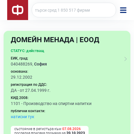
ДОМЕЙН МЕНАДА | ЕООД
СТАТУС:
действащ
ЕИК, град:
040488269,
София
основана:
29.12.2002
регистрация по ДДС:
ДА - от 27.04.1999 г.
КИД 2008:
1101 -
Производство на спиртни напитки
публични контакти:
натисни тук
състояние в регистъра към
07.08.2026
последна вписана промяна на
20.10.2023