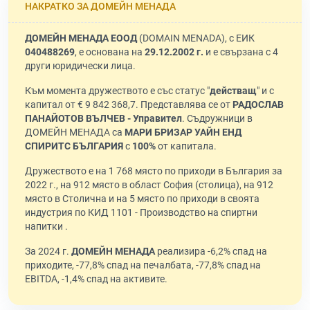
НАКРАТКО ЗА ДОМЕЙН МЕНАДА
ДОМЕЙН МЕНАДА ЕООД
(DOMAIN MENADA), с ЕИК
040488269
, е основана на
29.12.2002 г.
и е свързана с 4
други юридически лица.
Към момента дружеството е със статус "
действащ
" и с
капитал от € 9 842 368,7. Представлява се от
РАДОСЛАВ
ПАНАЙОТОВ ВЪЛЧЕВ - Управител
. Съдружници в
ДОМЕЙН МЕНАДА са
МАРИ БРИЗАР УАЙН ЕНД
СПИРИТС БЪЛГАРИЯ
с
100%
от капитала.
Дружеството е на 1 768 място по приходи в България за
2022 г., на 912 място в област София (столица), на 912
място в Столична и на 5 място по приходи в своята
индустрия по КИД 1101 - Производство на спиртни
напитки .
За 2024 г.
ДОМЕЙН МЕНАДА
реализира -6,2% спад на
приходите, -77,8% спад на печалбата, -77,8% спад на
EBITDA, -1,4% спад на активите.