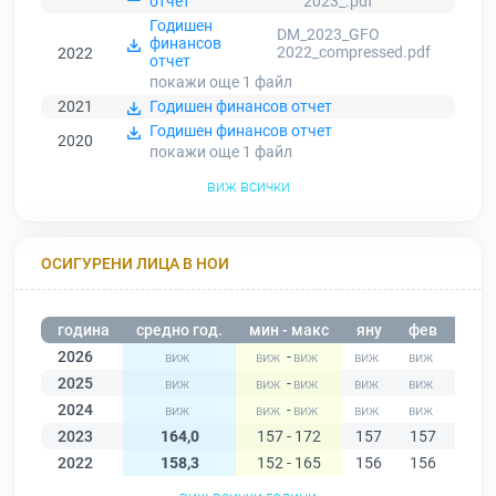
отчет
2023_.pdf
Годишен
DM_2023_GFO
финансов
2022_compressed.pdf
2022
отчет
покажи още 1
файл
2021
Годишен финансов отчет
Годишен финансов отчет
2020
покажи още 1
файл
виж всички
ОСИГУРЕНИ ЛИЦА В НОИ
година
средно год.
мин - макс
яну
фев
мар
2026
-
2025
-
2024
-
2023
164,0
157 - 172
157
157
160
2022
158,3
152 - 165
156
156
153