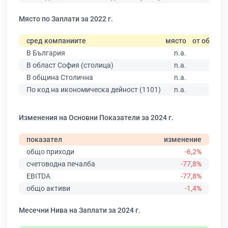
Място по Заплати за 2022 г.
сред компаниите
място
от общо
В България
n.a.
В област София (столица)
n.a.
В община Столична
n.a.
По код на икономическа дейност (1101)
n.a.
Изменения на Основни Показатели за 2024 г.
показател
изменение
общо приходи
-6,2%
счетоводна печалба
-77,8%
EBITDA
-77,8%
общо активи
-1,4%
Месечни Нива на Заплати за 2024 г.