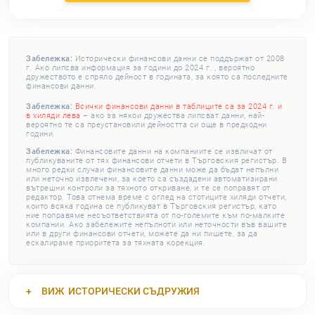
Забележка:
Исторически финансови данни се поддържат от 2008
г. Ако липсва информация за години до 2024 г. , вероятно
дружеството е спряло дейност в годината, за която са последните
финансови данни.
Забележка:
Всички финансови данни в таблиците са за 2024 г. и
в хиляди лева
– ако за някои дружества липсват данни, най-
вероятно те са преустановили дейността си още в предходни
години.
Забележка:
Финансовите данни на компаниите се извличат от
публикуваните от тях финансови отчети в Търговския регистър. В
много редки случаи финансовите данни може да бъдат непълни
или неточно извлечени, за което са създадени автоматизирани
вътрешни контроли за тяхното откриване, и те се поправят от
редактор. Това отнема време с оглед на стотиците хиляди отчети,
които всяка година се публикуват в Търговския регистър, като
ние поправяме несъответствията от по-големите към по-малките
компании. Ако забележите непълноти или неточности във вашите
или в други финансови отчети, можете да ни пишете, за да
ескалираме приоритета за тяхната корекция.
ВИЖ
ИСТОРИЧЕСКИ СЪДРУЖИЯ