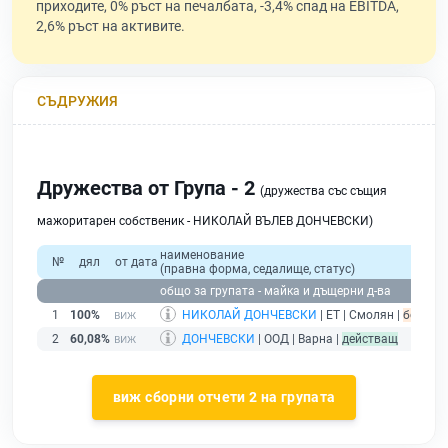
приходите, 0% ръст на печалбата, -3,4% спад на EBITDA,
2,6% ръст на активите.
СЪДРУЖИЯ
Дружества от Група - 2
(дружества със същия
мажоритарен собственик - НИКОЛАЙ ВЪЛЕВ ДОНЧЕВСКИ)
наименование
№
дял
от дата
(правна форма, седалище, статус)
общо за групата - майка и дъщерни д-ва
1
100%
НИКОЛАЙ ДОНЧЕВСКИ
| ЕТ | Смолян |
без под
2
60,08%
ДОНЧЕВСКИ
| ООД | Варна |
действащ
виж сборни отчети 2 на групата