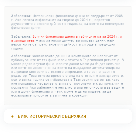
Забележка:
Исторически финансови данни се поддържат от 2008
г. Ако липсва информация за години до 2024 г. , вероятно
дружеството е спряло дейност в годината, за която са последните
финансови данни.
Забележка:
Всички финансови данни в таблиците са за 2024 г. и
в хиляди лева
– ако за някои дружества липсват данни, най-
вероятно те са преустановили дейността си още в предходни
години.
Забележка:
Финансовите данни на компаниите се извличат от
публикуваните от тях финансови отчети в Търговския регистър. В
много редки случаи финансовите данни може да бъдат непълни
или неточно извлечени, за което са създадени автоматизирани
вътрешни контроли за тяхното откриване, и те се поправят от
редактор. Това отнема време с оглед на стотиците хиляди отчети,
които всяка година се публикуват в Търговския регистър, като
ние поправяме несъответствията от по-големите към по-малките
компании. Ако забележите непълноти или неточности във вашите
или в други финансови отчети, можете да ни пишете, за да
ескалираме приоритета за тяхната корекция.
ВИЖ
ИСТОРИЧЕСКИ СЪДРУЖИЯ