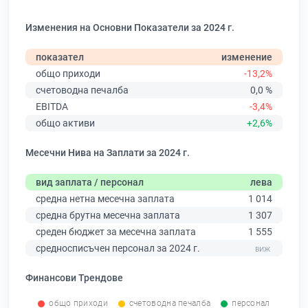
Изменения на Основни Показатели за 2024 г.
показател
изменение
общо приходи
-13,2%
счетоводна печалба
0,0 %
EBITDA
-3,4%
общо активи
+2,6%
Месечни Нива на Заплати за 2024 г.
вид заплата / персонал
лева
средна нетна месечна заплата
1 014
средна брутна месечна заплата
1 307
среден бюджет за месечна заплата
1 555
средносписъчен персонал за 2024 г.
Финансови Трендове
общо приходи
счетоводна печалба
персонал