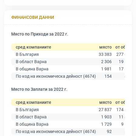
ФИНАНСОВИ ДАННИ
Място по Приходи за 2022 г.
сред компаниите
място
от общо
В България
33 383
277 019
В област Варна
2 306
19 882
В община Варна
1 981
17 349
По код на икономическа дейност (4674)
154
400
Място по Заплати за 2022 г.
сред компаниите
място
от общо
В България
27 837
174 403
В област Варна
1 903
11 437
В община Варна
1 729
9 876
По код на икономическа дейност (4674)
92
305