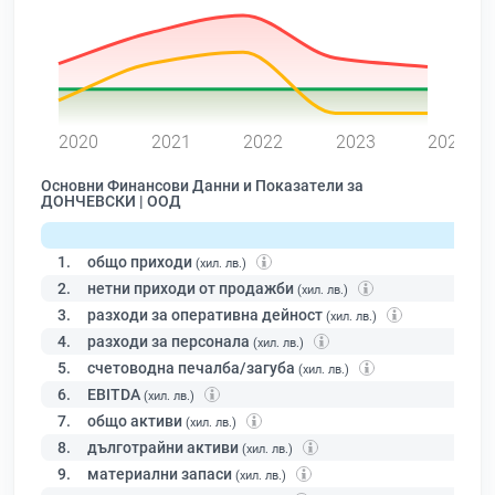
0
2020
2021
2022
2023
2024
Основни Финансови Данни и Показатели за
ДОНЧЕВСКИ | ООД
1.
общо приходи
(хил. лв.)
2.
нетни приходи от продажби
(хил. лв.)
3.
разходи за оперативна дейност
(хил. лв.)
4.
разходи за персонала
(хил. лв.)
5.
счетоводна печалба/загуба
(хил. лв.)
6.
EBITDA
(хил. лв.)
7.
общо активи
(хил. лв.)
8.
дълготрайни активи
(хил. лв.)
9.
материални запаси
(хил. лв.)