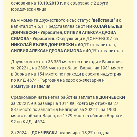
основана на
10.10.2013 г.
и е свързана с 2 други
юридически лица.
Към момента дружеството е със статус "
действащ
" и с
капитал от € 5,1. Представлява се от
НИКОЛАЙ ВЪЛЕВ
ДОНЧЕВСКИ - Управител
,
СИЛВИЯ АЛЕКСАНДРОВА
СИМОВА - Управител
. Съдружници в ДОНЧЕВСКИ са
НИКОЛАЙ ВЪЛЕВ ДОНЧЕВСКИ
с
60,1%
от капитала,
СИЛВИЯ АЛЕКСАНДРОВА СИМОВА
с
40,1%
от капитала.
Дружеството е на 33 383 място по приходи в България
за 2022 г., на 2306 място в област Варна, на 1981 място
в Варна и на 154 място по приходи в своята индустрия
по КИД 4674 - Търговия на едро с железария и
арматурни изделия.
Средномесечната нетна работна заплата в
ДОНЧЕВСКИ
за 2022 г. е в размер на 1014 лв, което му отрежда 27
837 място по заплати в България за 2022 г., на 1903
място в област Варна, на 1729 място в община Варна и
92 по КИД - 4674.
За 2024 г.
ДОНЧЕВСКИ
реализира -13,2% спад на