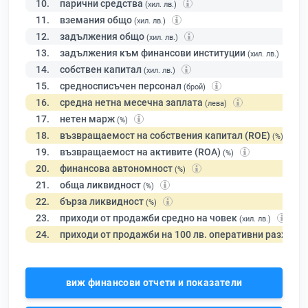
10.
парични средства
(хил. лв.)
11.
вземания общо
(хил. лв.)
12.
задължения общо
(хил. лв.)
13.
задължения към финансови институции
(хил. лв.)
14.
собствен капитал
(хил. лв.)
15.
средносписъчен персонал
(брой)
16.
средна нетна месечна заплата
(лева)
17.
нетен марж
(%)
18.
възвращаемост на собствения капитал (ROE)
(%)
19.
възвращаемост на активите (ROA)
(%)
20.
финансова автономност
(%)
21.
обща ликвидност
(%)
22.
бърза ликвидност
(%)
23.
приходи от продажби средно на човек
(хил. лв.)
24.
приходи от продажби на 100 лв. оперативни разходи
виж финансови отчети и показатели