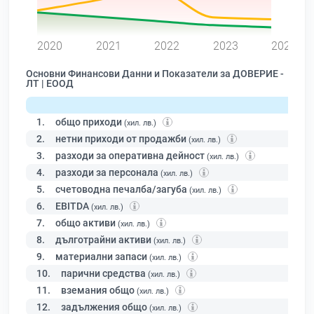
0
2020
2021
2022
2023
2024
Основни Финансови Данни и Показатели за ДОВЕРИЕ -
ЛТ | ЕООД
1.
общо приходи
(хил. лв.)
2.
нетни приходи от продажби
(хил. лв.)
3.
разходи за оперативна дейност
(хил. лв.)
4.
разходи за персонала
(хил. лв.)
5.
счетоводна печалба/загуба
(хил. лв.)
6.
EBITDA
(хил. лв.)
7.
общо активи
(хил. лв.)
8.
дълготрайни активи
(хил. лв.)
9.
материални запаси
(хил. лв.)
10.
парични средства
(хил. лв.)
11.
вземания общо
(хил. лв.)
12.
задължения общо
(хил. лв.)