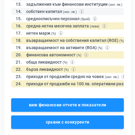
13.
задължения към финансови институции
(хил. лв.)
14.
собствен капитал
(хил. лв.)
15.
средносписъчен персонал
(брой)
16.
средна нетна месечна заплата
(лева)
17.
нетен марж
(%)
18.
възвращаемост на собствения капитал (ROE)
(%)
19.
възвращаемост на активите (ROA)
(%)
20.
финансова автономност
(%)
21.
обща ликвидност
(%)
22.
бърза ликвидност
(%)
23.
приходи от продажби средно на човек
(хил. лв.)
24.
приходи от продажби на 100 лв. оперативни разходи
виж финансови отчети и показатели
сравни с конкуренти