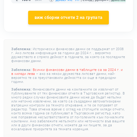
виж сборни отчети 2 на групата
Забележка:
Исторически финансови данни се поддържат от 2008
г. Ако липсва информация за години до 2024 г. , вероятно
дружеството е спряло дейност в годината, за която са последните
финансови данни.
Забележка:
Всички финансови данни в таблиците са за 2024 г. и
в хиляди лева
– ако за някои дружества липсват данни, най-
вероятно те са преустановили дейността си още в предходни
години.
Забележка:
Финансовите данни на компаниите се извличат от
публикуваните от тях финансови отчети в Търговския регистър. В
много редки случаи финансовите данни може да бъдат непълни
или неточно извлечени, за което са създадени автоматизирани
вътрешни контроли за тяхното откриване, и те се поправят от
редактор. Това отнема време с оглед на стотиците хиляди отчети,
които всяка година се публикуват в Търговския регистър, като
ние поправяме несъответствията от по-големите към по-малките
компании. Ако забележите непълноти или неточности във вашите
или в други финансови отчети, можете да ни пишете, за да
ескалираме приоритета за тяхната корекция.