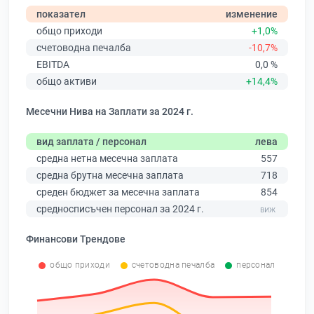
показател
изменение
общо приходи
+1,0%
счетоводна печалба
-10,7%
EBITDA
0,0 %
общо активи
+14,4%
Месечни Нива на Заплати за 2024 г.
вид заплата / персонал
лева
средна нетна месечна заплата
557
средна брутна месечна заплата
718
среден бюджет за месечна заплата
854
средносписъчен персонал за 2024 г.
Финансови Трендове
общо приходи
счетоводна печалба
персонал