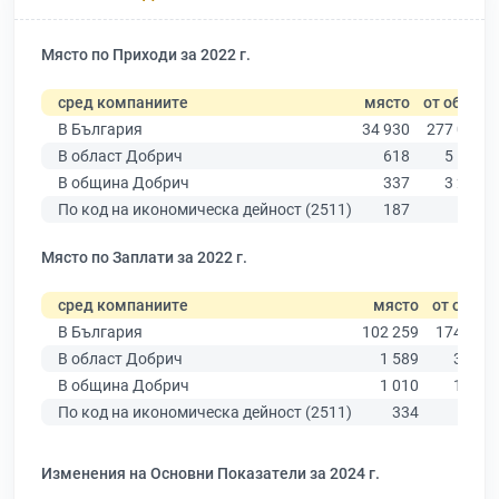
Място по Приходи за 2022 г.
сред компаниите
място
от общо
В България
34 930
277 019
В област Добрич
618
5 156
В община Добрич
337
3 239
По код на икономическа дейност (2511)
187
503
Място по Заплати за 2022 г.
сред компаниите
място
от общо
В България
102 259
174 403
В област Добрич
1 589
3 081
В община Добрич
1 010
1 913
По код на икономическа дейност (2511)
334
437
Изменения на Основни Показатели за 2024 г.