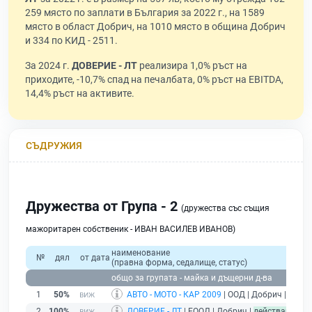
259 място по заплати в България за 2022 г., на 1589
място в област Добрич, на 1010 място в община Добрич
и 334 по КИД - 2511.
За 2024 г.
ДОВЕРИЕ - ЛТ
реализира 1,0% ръст на
приходите, -10,7% спад на печалбата, 0% ръст на EBITDA,
14,4% ръст на активите.
СЪДРУЖИЯ
Дружества от Група - 2
(дружества със същия
мажоритарен собственик - ИВАН ВАСИЛЕВ ИВАНОВ)
наименование
№
дял
от дата
(правна форма, седалище, статус)
общо за групата - майка и дъщерни д-ва
1
50%
АВТО - МОТО - КАР 2009
| ООД | Добрич |
без п
2
100%
ДОВЕРИЕ - ЛТ
| ЕООД | Добрич |
действащ