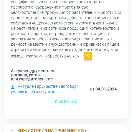
специфични търговски операции; производство,
преработка, съхранение и търговия със
селскостопанска продукция от растителен и животински
произход; външнотърговска дейност с вносни, местни и
собствени на дружеството стоки и услуги; внос и износ
на растителна и животинска продукция, хотелиерство и
ресторантъорство, изграждане и експлоатация на
заведения за обществено хранене; представителска
дейност на местни и чуждестранни и юридически лица в
страната и чужбина; наемане и отдаване под аренда на
земеделски земи; обработка на зем...
Актуален дружествен
договор, устав,
или учредителен акт:
Актуален дружествен договор/
от
04.01.2024
учредителен акт/устав
виж всички
ВИЖ ИСТОРИЯ НА ПРОМЕНИТЕ (3)