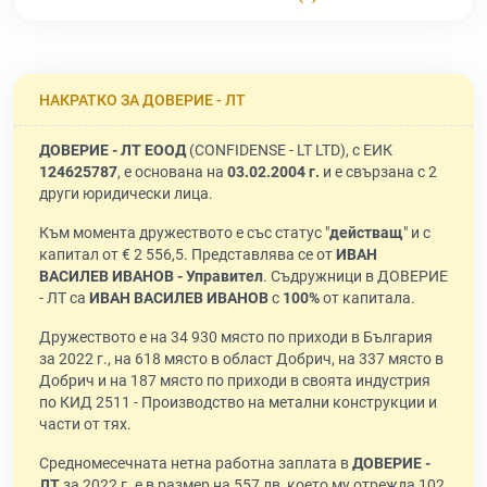
НАКРАТКО ЗА ДОВЕРИЕ - ЛТ
ДОВЕРИЕ - ЛТ ЕООД
(CONFIDENSE - LT LTD), с ЕИК
124625787
, е основана на
03.02.2004 г.
и е свързана с 2
други юридически лица.
Към момента дружеството е със статус "
действащ
" и с
капитал от € 2 556,5. Представлява се от
ИВАН
ВАСИЛЕВ ИВАНОВ - Управител
. Съдружници в ДОВЕРИЕ
- ЛТ са
ИВАН ВАСИЛЕВ ИВАНОВ
с
100%
от капитала.
Дружеството е на 34 930 място по приходи в България
за 2022 г., на 618 място в област Добрич, на 337 място в
Добрич и на 187 място по приходи в своята индустрия
по КИД 2511 - Производство на метални конструкции и
части от тях.
Средномесечната нетна работна заплата в
ДОВЕРИЕ -
ЛТ
за 2022 г. е в размер на 557 лв, което му отрежда 102