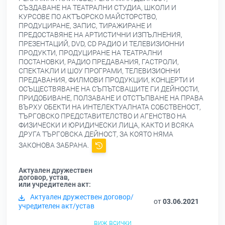
СЪЗДАВАНЕ НА ТЕАТРАЛНИ СТУДИА, ШКОЛИ И
КУРСОВЕ ПО АКТЪОРСКО МАЙСТОРСТВО,
ПРОДУЦИРАНЕ, ЗАПИС, ТИРАЖИРАНЕ И
ПРЕДОСТАВЯНЕ НА АРТИСТИЧНИ ИЗПЪЛНЕНИЯ,
ПРЕЗЕНТАЦИЙ, DVD, CD РАДИО И ТЕЛЕВИЗИОННИ
ПРОДУКТИ, ПРОДУЦИРАНЕ НА ТЕАТРАЛНИ
ПОСТАНОВКИ, РАДИО ПРЕДАВАНИЯ, ГАСТРОЛИ,
СПЕКТАКЛИ И ШОУ ПРОГРАМИ, ТЕЛЕВИЗИОННИ
ПРЕДАВАНИЯ, ФИЛМОВИ ПРОДУКЦИИ, КОНЦЕРТИ И
ОСЪЩЕСТВЯВАНЕ НА СЪПЪТСВАЩИТЕ ГИ ДЕЙНОСТИ,
ПРИДОБИВАНЕ, ПОЛЗАВАНЕ И ОТСТЪПВАНЕ НА ПРАВА
ВЪРХУ ОБЕКТИ НА ИНТЕЛЕКТУАЛНАТА СОБСТВЕНОСТ,
ТЪРГОВСКО ПРЕДСТАВИТЕЛСТВО И АГЕНСТВО НА
ФИЗИЧЕСКИ И ЮРИДИЧЕСКИ ЛИЦА, КАКТО И ВСЯКА
ДРУГА ТЪРГОВСКА ДЕЙНОСТ, ЗА КОЯТО НЯМА
ЗАКОНОВА ЗАБРАНА.
Актуален дружествен
договор, устав,
или учредителен акт:
Актуален дружествен договор/
от
03.06.2021
учредителен акт/устав
виж всички