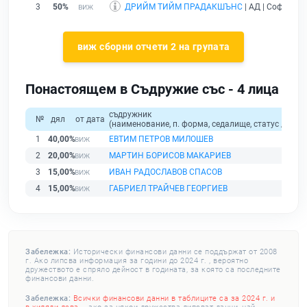
3
50%
ДРИЙМ ТИЙМ ПРАДАКШЪНС
| АД | София |
д
виж сборни отчети 2 на групата
Понастоящем в Съдружие със - 4 лица
съдружник
№
дял
от дата
(наименование, п. форма, седалище, статус / физи
1
40,00%
ЕВТИМ ПЕТРОВ МИЛОШЕВ
2
20,00%
МАРТИН БОРИСОВ МАКАРИЕВ
3
15,00%
ИВАН РАДОСЛАВОВ СПАСОВ
4
15,00%
ГАБРИЕЛ ТРАЙЧЕВ ГЕОРГИЕВ
Забележка:
Исторически финансови данни се поддържат от 2008
г. Ако липсва информация за години до 2024 г. , вероятно
дружеството е спряло дейност в годината, за която са последните
финансови данни.
Забележка:
Всички финансови данни в таблиците са за 2024 г. и