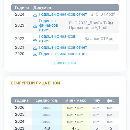
Година
Документ
2024
Годишен финансов отчет
GFO_DTP.pdf
Годишен
ГФО 2023_Дрийм Тийм
2023
финансов
Прадакшънс АД.pdf
отчет
Годишен финансов
2022
Balance_DTP.pdf
отчет
2021
Годишен финансов отчет
2020
Годишен финансов отчет
виж всички
ОСИГУРЕНИ ЛИЦА В НОИ
година
средно год.
мин - макс
яну
фев
мар
2026
-
2025
-
2024
-
2023
4,3
4 - 5
5
5
5