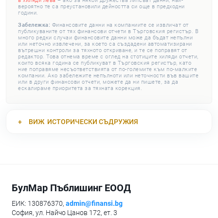
в хиляди лева
– ако за някои дружества липсват данни, най-
вероятно те са преустановили дейността си още в предходни
години.
Забележка:
Финансовите данни на компаниите се извличат от
публикуваните от тях финансови отчети в Търговския регистър. В
много редки случаи финансовите данни може да бъдат непълни
или неточно извлечени, за което са създадени автоматизирани
вътрешни контроли за тяхното откриване, и те се поправят от
редактор. Това отнема време с оглед на стотиците хиляди отчети,
които всяка година се публикуват в Търговския регистър, като
ние поправяме несъответствията от по-големите към по-малките
компании. Ако забележите непълноти или неточности във вашите
или в други финансови отчети, можете да ни пишете, за да
ескалираме приоритета за тяхната корекция.
ВИЖ
ИСТОРИЧЕСКИ СЪДРУЖИЯ
БулМар Пъблишинг ЕООД
ЕИК: 130876370,
admin@finansi.bg
София, ул. Найчо Цанов 172, ет. 3