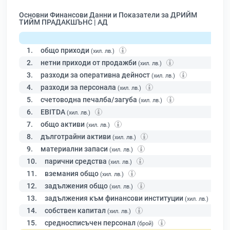
Основни Финансови Данни и Показатели за ДРИЙМ
ТИЙМ ПРАДАКШЪНС | АД
1.
общо приходи
(хил. лв.)
2.
нетни приходи от продажби
(хил. лв.)
3.
разходи за оперативна дейност
(хил. лв.)
4.
разходи за персонала
(хил. лв.)
5.
счетоводна печалба/загуба
(хил. лв.)
6.
EBITDA
(хил. лв.)
7.
общо активи
(хил. лв.)
8.
дълготрайни активи
(хил. лв.)
9.
материални запаси
(хил. лв.)
10.
парични средства
(хил. лв.)
11.
вземания общо
(хил. лв.)
12.
задължения общо
(хил. лв.)
13.
задължения към финансови институции
(хил. лв.)
14.
собствен капитал
(хил. лв.)
15.
средносписъчен персонал
(брой)