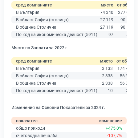
сред компаниите
място
от общо
В България
74 340
277 019
В област София (столица)
27 119
90 178
В община Столична
27 119
90 178
По код на икономическа дейност (5911)
97
438
Място по Заплати за 2022 г.
сред компаниите
място
от общо
В България
3 133
174 403
В област София (столица)
2 338
56 378
В община Столична
2 338
56 378
По код на икономическа дейност (5911)
10
266
Изменения на Основни Показатели за 2024 г.
показател
изменение
общо приходи
+475,0%
счетоводна печалба
-107,7%