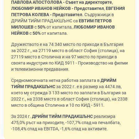
ПАВЛОВА АПОСТОЛОВА - Съвет на директорите
,
ЛЮБОМИР ИВАНОВ НЕЙКОВ - Представител
,
ЕВГЕНИЯ
ПЕТРОВА КОЛЕВА - Представител
. Съдружници в
ДРИЙМ ТИЙМ ПРАДАКШЪНС са
ЕВТИМ ПЕТРОВ
МИЛОШЕВ
с
50%
от капитала,
ЛЮБОМИР ИВАНОВ
НЕЙКОВ
с
50%
от капитала.
Дружеството е на 74 340 място по приходи в България
за 2022 г., на 27119 място в област София (столица), на
27119 място в Столична и на 97 място по приходи в
своята индустрия по КИД 5911 - Производство на филми
и телевизионни предавания.
Средномесечната нетна работна заплата в
ДРИЙМ
ТИЙМ ПРАДАКШЪНС
за 2022 г. е в размер на 4474 лв,
което му отрежда 3 133 място по заплати в България за
2022 г., на 2338 място в област София (столица), на 2338
място в община Столична и 10 по КИД - 5911.
За 2024 г.
ДРИЙМ ТИЙМ ПРАДАКШЪНС
реализира
475,0% ръст на приходите, -107,7% спад на печалбата,
-108,4% спад на EBITDA, -1,6% спад на активите.