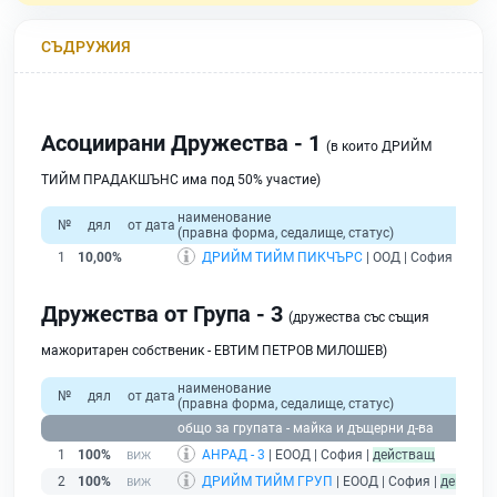
СЪДРУЖИЯ
Асоциирани Дружества - 1
(в които ДРИЙМ
ТИЙМ ПРАДАКШЪНС има под 50% участие)
наименование
№
дял
от дата
(правна форма, седалище, статус)
1
10,00%
ДРИЙМ ТИЙМ ПИКЧЪРС
| ООД | София |
дейс
Дружества от Група - 3
(дружества със същия
мажоритарен собственик - ЕВТИМ ПЕТРОВ МИЛОШЕВ)
наименование
№
дял
от дата
(правна форма, седалище, статус)
общо за групата - майка и дъщерни д-ва
1
100%
АНРАД - 3
| ЕООД | София |
действащ
2
100%
ДРИЙМ ТИЙМ ГРУП
| ЕООД | София |
действа