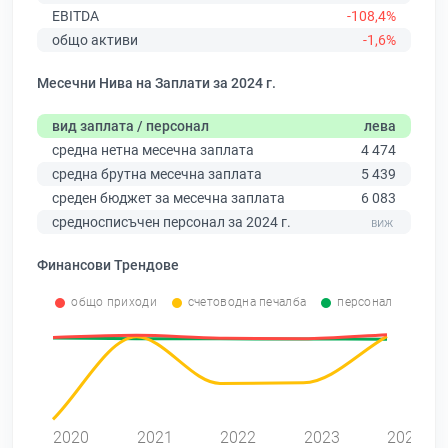
EBITDA
-108,4%
общо активи
-1,6%
Месечни Нива на Заплати за 2024 г.
вид заплата / персонал
лева
средна нетна месечна заплата
4 474
средна брутна месечна заплата
5 439
среден бюджет за месечна заплата
6 083
средносписъчен персонал за 2024 г.
Финансови Трендове
общо приходи
счетоводна печалба
персонал
2020
2021
2022
2023
2024