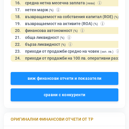
16.
средна нетна месечна заплата
(лева)
17.
нетен марж
(%)
18.
възвращаемост на собствения капитал (ROE)
(%)
19.
възвращаемост на активите (ROA)
(%)
20.
финансова автономност
(%)
21.
обща ликвидност
(%)
22.
бърза ликвидност
(%)
23.
приходи от продажби средно на човек
(хил. лв.)
24.
приходи от продажби на 100 лв. оперативни разходи
виж финансови отчети и показатели
сравни с конкуренти
ОРИГИНАЛНИ ФИНАНСОВИ ОТЧЕТИ ОТ ТР