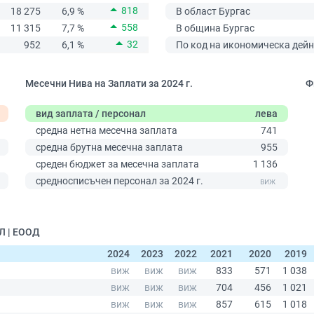
818
18 275
6,9 %
В област Бургас
558
11 315
7,7 %
В община Бургас
32
952
6,1 %
По код на икономическа дейн
Месечни Нива на Заплати за 2024 г.
Ф
вид заплата / персонал
лева
средна нетна месечна заплата
741
средна брутна месечна заплата
955
среден бюджет за месечна заплата
1 136
0
средносписъчен персонал за 2024 г.
Л | ЕООД
2024
2023
2022
2021
2020
2019