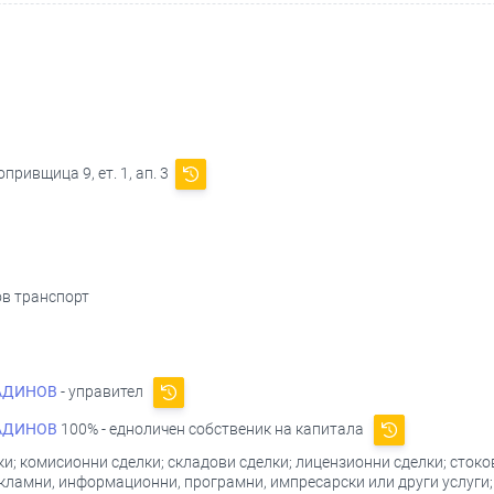
привщица 9, ет. 1, ап. 3
ов транспорт
АДИНОВ
- управител
АДИНОВ
100% - едноличен собственик на капитала
и; комисионни сделки; складови сделки; лицензионни сделки; стоков
рекламни, информационни, програмни, импресарски или други услуги