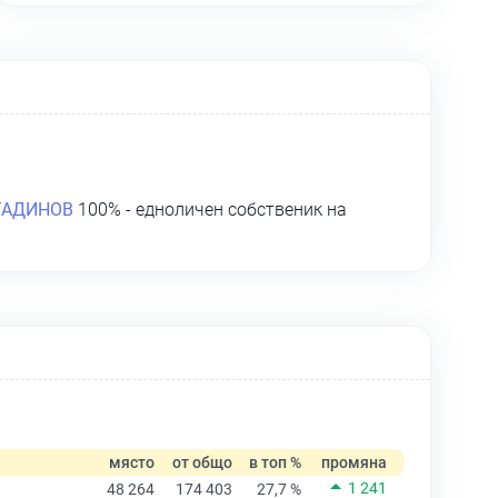
ТАДИНОВ
100% - едноличен собственик на
място
от общо
в топ %
промяна
1 241
48 264
174 403
27,7 %