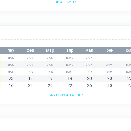
виж всички
яну
фев
мар
апр
май
юни
юл
23
18
19
19
20
20
2
16
22
20
22
26
30
2
виж всички години