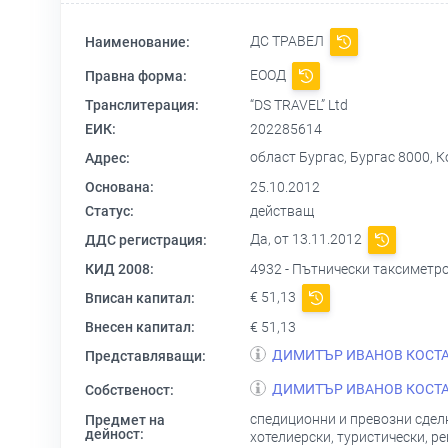
ДС ТРАВЕЛ
Наименование:
ЕООД
Правна форма:
Транслитерация:
“DS TRAVEL” Ltd
ЕИК:
202285614
област Бургас, Бургас 8000, Ко
Адрес:
Основана:
25.10.2012
Статус:
действащ
Да, от 13.11.2012
ДДС регистрация:
КИД 2008:
4932 - Пътнически таксиметр
€ 51,13
Вписан капитал:
Внесен капитал:
€ 51,13
ДИМИТЪР ИВАНОВ КОСТ
Представляващи:
ДИМИТЪР ИВАНОВ КОСТ
Собственост:
спедиционни и превозни сделк
Предмет на
дейност:
хотелиерски, туристически, 