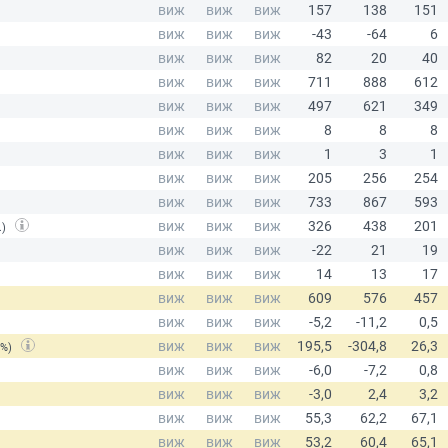
.)
(%)