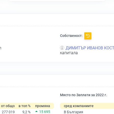
Собственост:
л
ДИМИТЪР ИВАНОВ КОС
капитала
Място по Заплати за 2022 г.
от общо
в топ %
промяна
сред компаниите
15 695
277 019
9,2 %
В България