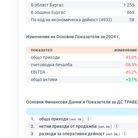
В област Бургас
1 255
В община Бургас
869
По код на икономическа дейност (4932)
58
Изменения на Основни Показатели за 2024 г.
показател
изменение
общо приходи
-43,0%
счетоводна печалба
-58,5%
EBITDA
-49,2%
общо активи
+3,1%
Основни Финансови Данни и Показатели за ДС ТРАВЕ
1.
общо приходи
(хил. лв.)
2.
нетни приходи от продажби
(хил. лв.)
3.
разходи за оперативна дейност
(хил. лв.)