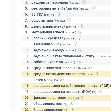
4.
разходи за персонала
(хил. лв.)
5.
счетоводна печалба/загуба
(хил. лв.)
6.
EBITDA
(хил. лв.)
7.
общо активи
(хил. лв.)
8.
дълготрайни активи
(хил. лв.)
9.
материални запаси
(хил. лв.)
10.
парични средства
(хил. лв.)
11.
вземания общо
(хил. лв.)
12.
задължения общо
(хил. лв.)
13.
задължения към финансови институции
(хил. лв
14.
собствен капитал
(хил. лв.)
15.
средносписъчен персонал
(брой)
16.
средна нетна месечна заплата
(лева)
17.
нетен марж
(%)
18.
възвращаемост на собствения капитал (ROE)
19.
възвращаемост на активите (ROA)
(%)
20.
финансова автономност
(%)
21.
обща ликвидност
(%)
22.
бърза ликвидност
(%)