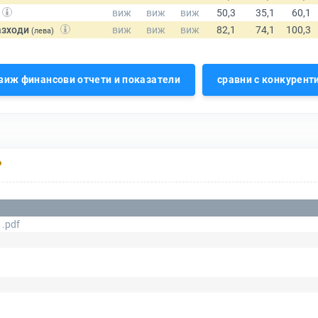
азходи
(лева)
виж финансови отчети и показатели
сравни с конкурент
Р
.pdf