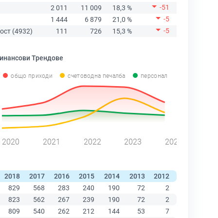
-51
2 011
11 009
18,3 %
-5
1 444
6 879
21,0 %
-5
ост (4932)
111
726
15,3 %
инансови Трендове
общо приходи
счетоводна печалба
персонал
2020
2021
2022
2023
2024
2018
2017
2016
2015
2014
2013
2012