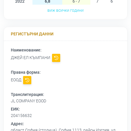
2022
6,8
6 - 7
7
6
6
виж всички години
РЕГИСТЪРНИ ДАННИ
Наименование:
ДЖЕЙ ЕЛ КЪМПАНИ
Правна форма:
ЕООД
Транслитерация:
JL COMPANY EOOD
ЕИК:
204156632
Адрес:
област София (столица), София 1113, район Изгрев, ул.