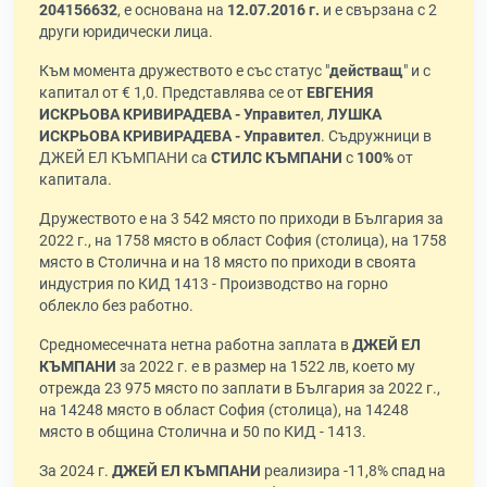
204156632
, е основана на
12.07.2016 г.
и е свързана с 2
други юридически лица.
Към момента дружеството е със статус "
действащ
" и с
капитал от € 1,0. Представлява се от
ЕВГЕНИЯ
ИСКРЬОВА КРИВИРАДЕВА - Управител
,
ЛУШКА
ИСКРЬОВА КРИВИРАДЕВА - Управител
. Съдружници в
ДЖЕЙ ЕЛ КЪМПАНИ са
СТИЛС КЪМПАНИ
с
100%
от
капитала.
Дружеството е на 3 542 място по приходи в България за
2022 г., на 1758 място в област София (столица), на 1758
място в Столична и на 18 място по приходи в своята
индустрия по КИД 1413 - Производство на горно
облекло без работно.
Средномесечната нетна работна заплата в
ДЖЕЙ ЕЛ
КЪМПАНИ
за 2022 г. е в размер на 1522 лв, което му
отрежда 23 975 място по заплати в България за 2022 г.,
на 14248 място в област София (столица), на 14248
място в община Столична и 50 по КИД - 1413.
За 2024 г.
ДЖЕЙ ЕЛ КЪМПАНИ
реализира -11,8% спад на