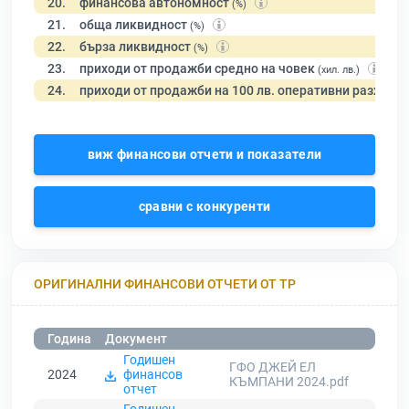
20.
финансова автономност
(%)
21.
обща ликвидност
(%)
22.
бърза ликвидност
(%)
23.
приходи от продажби средно на човек
(хил. лв.)
24.
приходи от продажби на 100 лв. оперативни разходи
виж финансови отчети и показатели
сравни с конкуренти
ОРИГИНАЛНИ ФИНАНСОВИ ОТЧЕТИ ОТ ТР
Година
Документ
Годишен
ГФО ДЖЕЙ ЕЛ
2024
финансов
КЪМПАНИ 2024.pdf
отчет