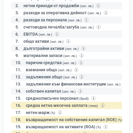
2.
нетни приходи от продажби
(хил. лв.)
3.
разходи за оперативна дейност
(хил. лв.)
4.
разходи за персонала
(хил. лв.)
5.
счетоводна печалба/загуба
(хил. лв.)
6.
EBITDA
(хил. лв.)
7.
общо активи
(хил. лв.)
8.
дълготрайни активи
(хил. лв.)
9.
материални запаси
(хил. лв.)
10.
парични средства
(хил. лв.)
11.
вземания общо
(хил. лв.)
12.
задължения общо
(хил. лв.)
13.
задължения към финансови институции
(хил. лв.)
14.
собствен капитал
(хил. лв.)
15.
средносписъчен персонал
(брой)
16.
средна нетна месечна заплата
(лева)
17.
нетен марж
(%)
18.
възвращаемост на собствения капитал (ROE)
(%)
19.
възвращаемост на активите (ROA)
(%)