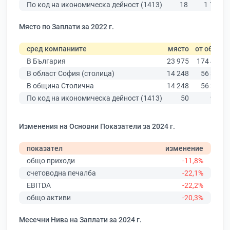
По код на икономическа дейност (1413)
18
1 102
Място по Заплати за 2022 г.
сред компаниите
място
от общо
В България
23 975
174 403
В област София (столица)
14 248
56 378
В община Столична
14 248
56 378
По код на икономическа дейност (1413)
50
978
Изменения на Основни Показатели за 2024 г.
показател
изменение
общо приходи
-11,8%
счетоводна печалба
-22,1%
EBITDA
-22,2%
общо активи
-20,3%
Месечни Нива на Заплати за 2024 г.