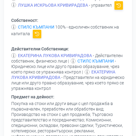
ЛУШКА ИСКРЬОВА КРИВИРАДЕВА
- управител
Собственост:
СТИЛС КЪМПАНИ
100% - едноличен собственик на
капитала
Действителни Собственици:
ЕКАТЕРИНА ЛУКОВА КРИВИРАДОВА
- Действителен
собственик, физическо лице |
СТИЛС КЪМПАНИ
-
Юридическо лице или друго правно образувание, чрез
което пряко се упражнява контрол |
ЕКАТЕРИНА
ЛУКОВА КРИВИРАДОВА
- Представители на юридическо
лице или друго правно образувание, чрез което пряко се
упражнява контрол
Предмет на дейност:
Покупка на стоки или други вещи с цел продажба в
първоначален, преработен или обработен вид;
Производство на стоки с цел продажба; Търговско
представителство и посредничество; Комисионни,
спедиционни, складови, превозни сделки; Туристически,
хотелиерски, ресторантъорски, рекламни,