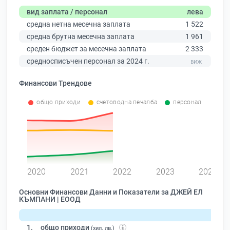
вид заплата / персонал
лева
средна нетна месечна заплата
1 522
средна брутна месечна заплата
1 961
среден бюджет за месечна заплата
2 333
средносписъчен персонал за 2024 г.
Финансови Трендове
общо приходи
счетоводна печалба
персонал
0
2020
2021
2022
2023
2024
Основни Финансови Данни и Показатели за ДЖЕЙ ЕЛ
КЪМПАНИ | ЕООД
1.
общо приходи
(хил. лв.)