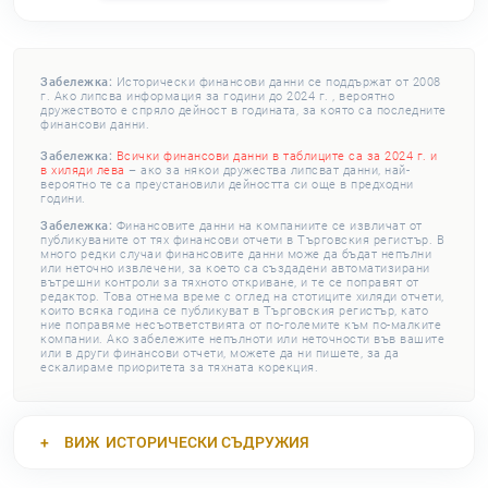
Забележка:
Исторически финансови данни се поддържат от 2008
г. Ако липсва информация за години до 2024 г. , вероятно
дружеството е спряло дейност в годината, за която са последните
финансови данни.
Забележка:
Всички финансови данни в таблиците са за 2024 г. и
в хиляди лева
– ако за някои дружества липсват данни, най-
вероятно те са преустановили дейността си още в предходни
години.
Забележка:
Финансовите данни на компаниите се извличат от
публикуваните от тях финансови отчети в Търговския регистър. В
много редки случаи финансовите данни може да бъдат непълни
или неточно извлечени, за което са създадени автоматизирани
вътрешни контроли за тяхното откриване, и те се поправят от
редактор. Това отнема време с оглед на стотиците хиляди отчети,
които всяка година се публикуват в Търговския регистър, като
ние поправяме несъответствията от по-големите към по-малките
компании. Ако забележите непълноти или неточности във вашите
или в други финансови отчети, можете да ни пишете, за да
ескалираме приоритета за тяхната корекция.
ВИЖ
ИСТОРИЧЕСКИ СЪДРУЖИЯ