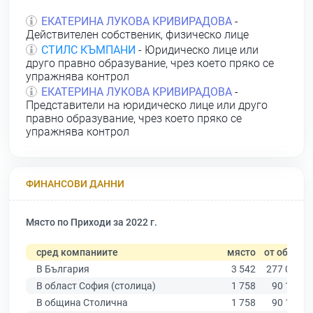
ЕКАТЕРИНА ЛУКОВА КРИВИРАДОВА
-
Действителен собственик, физическо лице
СТИЛС КЪМПАНИ
- Юридическо лице или
друго правно образувание, чрез което пряко се
упражнява контрол
ЕКАТЕРИНА ЛУКОВА КРИВИРАДОВА
-
Представители на юридическо лице или друго
правно образувание, чрез което пряко се
упражнява контрол
ФИНАНСОВИ ДАННИ
Място по Приходи за 2022 г.
сред компаниите
място
от общо
В България
3 542
277 019
В област София (столица)
1 758
90 178
В община Столична
1 758
90 178