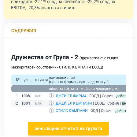
приходите, -22,1% спад на печалбата, -22,2% спад на
EBITDA, -20,3% спад на активите.
СЪДРУЖИЯ
Дружества от Група - 2
(дружества със същия
мажоритарен собственик - СТИЛС КЪМПАНИ ЕООД)
наименование
№
дял
от дата
(правна форма, седалище, статус)
общо за групата - майка и дъщерни д-ва
1
100%
ДЖЕЙ ЕЛ ФИРМА
| ЕООД | София |
действащ
2
100%
ДЖЕЙ ЕЛ КЪМПАНИ
| ЕООД | София |
действа
СТИЛС КЪМПАНИ
| ООД | София |
действащ
- 
виж сборни отчети 2 на групата