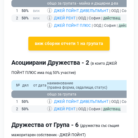
общо за групата - майка и дъщерни д-ва
1
50%
ДЖЕЙ ПОЙНТ ДИВЕЛЪПМЪНТ
| ООД | София |
2
50%
ДЖЕЙ РЕНТ
| ООД | София |
действащ
ДЖЕЙ ПОЙНТ ПЛЮС
| ООД | София |
действащ
-
виж сборни отчети 1 на групата
Асоциирани Дружества - 2
(в които ДЖЕЙ
ПОЙНТ ПЛЮС има под 50% участие)
наименование
№
дял
от дата
(правна форма, седалище, статус)
общо за групата
1
50%
ДЖЕЙ ПОЙНТ ДИВЕЛЪПМЪНТ
| ООД | София |
2
50%
ДЖЕЙ РЕНТ
| ООД | София |
действащ
Дружества от Група - 6
(дружества със същия
мажоритарен собственик - ДЖЕЙ ПОЙНТ)