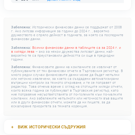
Забележка:
Исторически финансови данни се поддържат от 2008
г. Ако липсва информация за години до 2024 г. , вероятно
дружеството е спряло дейност в годината, за която са последните
финансови данни.
Забележка:
Всички финансови данни в таблиците са за 2024 г. и
в хиляди лева
– ако за някои дружества липсват данни, най-
вероятно те са преустановили дейността си още в предходни
години.
Забележка:
Финансовите данни на компаниите се извличат от
публикуваните от тях финансови отчети в Търговския регистър. В
много редки случаи финансовите данни може да бъдат непълни
или неточно извлечени, за което са създадени автоматизирани
вътрешни контроли за тяхното откриване, и те се поправят от
редактор. Това отнема време с оглед на стотиците хиляди отчети,
които всяка година се публикуват в Търговския регистър, като
ние поправяме несъответствията от по-големите към по-малките
компании. Ако забележите непълноти или неточности във вашите
или в други финансови отчети, можете да ни пишете, за да
ескалираме приоритета за тяхната корекция.
ВИЖ
ИСТОРИЧЕСКИ СЪДРУЖИЯ