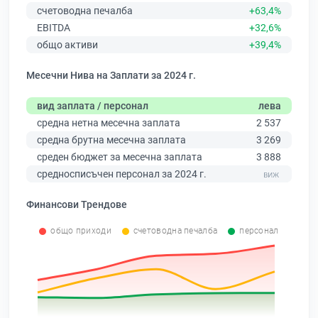
счетоводна печалба
+63,4%
EBITDA
+32,6%
общо активи
+39,4%
Месечни Нива на Заплати за 2024 г.
вид заплата / персонал
лева
средна нетна месечна заплата
2 537
средна брутна месечна заплата
3 269
среден бюджет за месечна заплата
3 888
средносписъчен персонал за 2024 г.
Финансови Трендове
общо приходи
счетоводна печалба
персонал
0