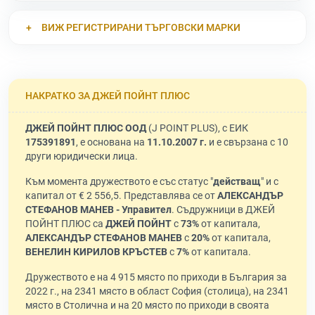
ВИЖ РЕГИСТРИРАНИ ТЪРГОВСКИ МАРКИ
НАКРАТКО ЗА ДЖЕЙ ПОЙНТ ПЛЮС
ДЖЕЙ ПОЙНТ ПЛЮС ООД
(J POINT PLUS), с ЕИК
175391891
, е основана на
11.10.2007 г.
и е свързана с 10
други юридически лица.
Към момента дружеството е със статус "
действащ
" и с
капитал от € 2 556,5. Представлява се от
АЛЕКСАНДЪР
СТЕФАНОВ МАНЕВ - Управител
. Съдружници в ДЖЕЙ
ПОЙНТ ПЛЮС са
ДЖЕЙ ПОЙНТ
с
73%
от капитала,
АЛЕКСАНДЪР СТЕФАНОВ МАНЕВ
с
20%
от капитала,
ВЕНЕЛИН КИРИЛОВ КРЪСТЕВ
с
7%
от капитала.
Дружеството е на 4 915 място по приходи в България за
2022 г., на 2341 място в област София (столица), на 2341
място в Столична и на 20 място по приходи в своята