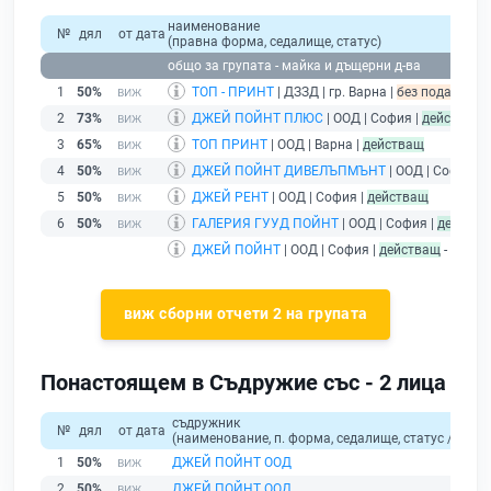
наименование
№
дял
от дата
(правна форма, седалище, статус)
общо за групата - майка и дъщерни д-ва
1
50%
ТОП - ПРИНТ
| ДЗЗД | гр. Варна |
без подаден фи
2
73%
ДЖЕЙ ПОЙНТ ПЛЮС
| ООД | София |
действащ
3
65%
ТОП ПРИНТ
| ООД | Варна |
действащ
4
50%
ДЖЕЙ ПОЙНТ ДИВЕЛЪПМЪНТ
| ООД | София |
5
50%
ДЖЕЙ РЕНТ
| ООД | София |
действащ
6
50%
ГАЛЕРИЯ ГУУД ПОЙНТ
| ООД | София |
действа
ДЖЕЙ ПОЙНТ
| ООД | София |
действащ
- друже
виж сборни отчети 2 на групата
Понастоящем в Съдружие със - 2 лица
съдружник
№
дял
от дата
(наименование, п. форма, седалище, статус / физи
1
50%
ДЖЕЙ ПОЙНТ ООД
2
50%
ДЖЕЙ ПОЙНТ ООД