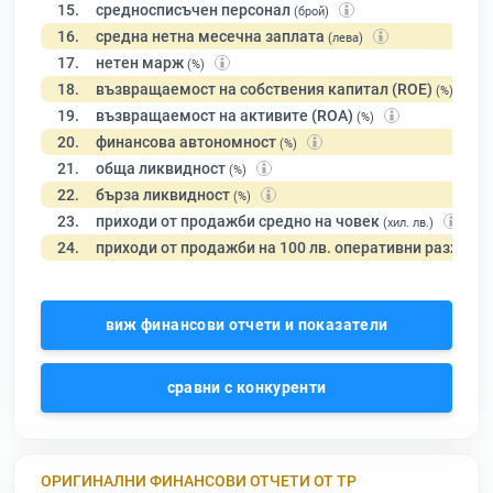
15.
средносписъчен персонал
(брой)
16.
средна нетна месечна заплата
(лева)
17.
нетен марж
(%)
18.
възвращаемост на собствения капитал (ROE)
(%)
19.
възвращаемост на активите (ROA)
(%)
20.
финансова автономност
(%)
21.
обща ликвидност
(%)
22.
бърза ликвидност
(%)
23.
приходи от продажби средно на човек
(хил. лв.)
24.
приходи от продажби на 100 лв. оперативни разходи
виж финансови отчети и показатели
сравни с конкуренти
ОРИГИНАЛНИ ФИНАНСОВИ ОТЧЕТИ ОТ ТР