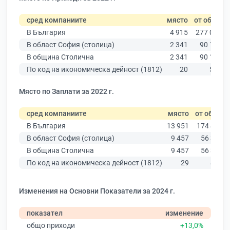
сред компаниите
място
от общо
В България
4 915
277 019
В област София (столица)
2 341
90 178
В община Столична
2 341
90 178
По код на икономическа дейност (1812)
20
547
Място по Заплати за 2022 г.
сред компаниите
място
от общо
В България
13 951
174 403
В област София (столица)
9 457
56 378
В община Столична
9 457
56 378
По код на икономическа дейност (1812)
29
430
Изменения на Основни Показатели за 2024 г.
показател
изменение
общо приходи
+13,0%