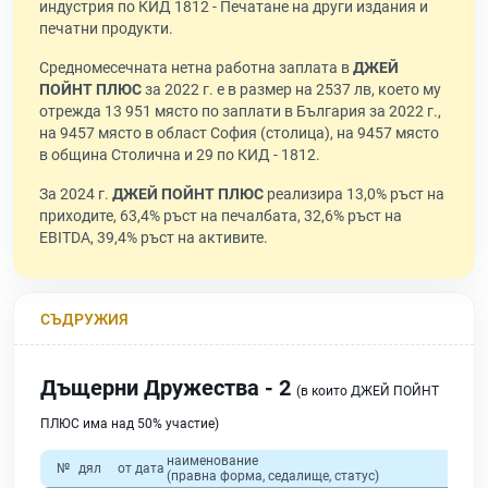
индустрия по КИД 1812 - Печатане на други издания и
печатни продукти.
Средномесечната нетна работна заплата в
ДЖЕЙ
ПОЙНТ ПЛЮС
за 2022 г. е в размер на 2537 лв, което му
отрежда 13 951 място по заплати в България за 2022 г.,
на 9457 място в област София (столица), на 9457 място
в община Столична и 29 по КИД - 1812.
За 2024 г.
ДЖЕЙ ПОЙНТ ПЛЮС
реализира 13,0% ръст на
приходите, 63,4% ръст на печалбата, 32,6% ръст на
EBITDA, 39,4% ръст на активите.
СЪДРУЖИЯ
Дъщерни Дружества - 2
(в които ДЖЕЙ ПОЙНТ
ПЛЮС има над 50% участие)
наименование
№
дял
от дата
(правна форма, седалище, статус)