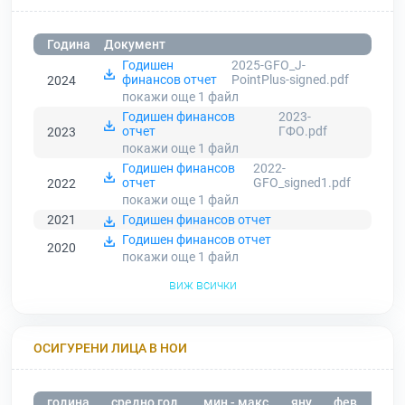
Година
Документ
Годишен
2025-GFO_J-
финансов отчет
PointPlus-signed.pdf
2024
покажи още 1
файл
Годишен финансов
2023-
отчет
ГФО.pdf
2023
покажи още 1
файл
Годишен финансов
2022-
отчет
GFO_signed1.pdf
2022
покажи още 1
файл
2021
Годишен финансов отчет
Годишен финансов отчет
2020
покажи още 1
файл
виж всички
ОСИГУРЕНИ ЛИЦА В НОИ
година
средно год.
мин - макс
яну
фев
мар