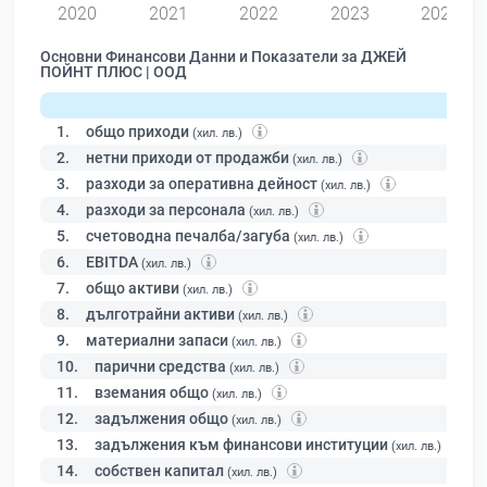
2020
2021
2022
2023
2024
Основни Финансови Данни и Показатели за ДЖЕЙ
ПОЙНТ ПЛЮС | ООД
1.
общо приходи
(хил. лв.)
2.
нетни приходи от продажби
(хил. лв.)
3.
разходи за оперативна дейност
(хил. лв.)
4.
разходи за персонала
(хил. лв.)
5.
счетоводна печалба/загуба
(хил. лв.)
6.
EBITDA
(хил. лв.)
7.
общо активи
(хил. лв.)
8.
дълготрайни активи
(хил. лв.)
9.
материални запаси
(хил. лв.)
10.
парични средства
(хил. лв.)
11.
вземания общо
(хил. лв.)
12.
задължения общо
(хил. лв.)
13.
задължения към финансови институции
(хил. лв.)
14.
собствен капитал
(хил. лв.)