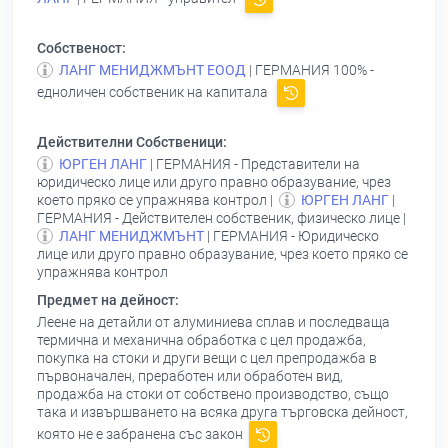
Собственост:
ЛАНГ МЕНИДЖМЪНТ ЕООД
| ГЕРМАНИЯ 100% -
едноличен собственик на капитала
Действителни Собственици:
ЮРГЕН ЛАНГ
| ГЕРМАНИЯ - Представители на
юридическо лице или друго правно образувание, чрез
което пряко се упражнява контрол |
ЮРГЕН ЛАНГ
|
ГЕРМАНИЯ - Действителен собственик, физическо лице |
ЛАНГ МЕНИДЖМЪНТ
| ГЕРМАНИЯ - Юридическо
лице или друго правно образувание, чрез което пряко се
упражнява контрол
Предмет на дейност:
Леене на детайли от алуминиева сплав и последваща
термична и механична обработка с цел продажба,
покупка на стоки и други вещи с цел препродажба в
първоначален, преработен или обработен вид,
продажба на стоки от собствено производство, също
така и извършването на всяка друга търговска дейност,
която не е забранена със закон