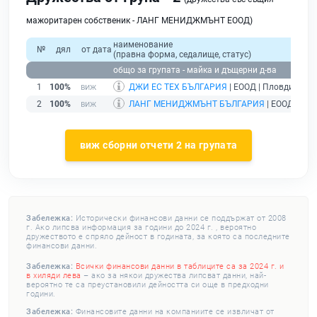
мажоритарен собственик - ЛАНГ МЕНИДЖМЪНТ ЕООД)
наименование
№
дял
от дата
(правна форма, седалище, статус)
общо за групата - майка и дъщерни д-ва
1
100%
ДЖИ ЕС ТЕХ БЪЛГАРИЯ
| ЕООД | Пловдив |
де
2
100%
ЛАНГ МЕНИДЖМЪНТ БЪЛГАРИЯ
| ЕООД | Пло
виж сборни отчети 2 на групата
Забележка:
Исторически финансови данни се поддържат от 2008
г. Ако липсва информация за години до 2024 г. , вероятно
дружеството е спряло дейност в годината, за която са последните
финансови данни.
Забележка:
Всички финансови данни в таблиците са за 2024 г. и
в хиляди лева
– ако за някои дружества липсват данни, най-
вероятно те са преустановили дейността си още в предходни
години.
Забележка:
Финансовите данни на компаниите се извличат от