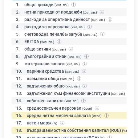
1.
общо приходи
(хил. лв.)
2.
нетни приходи от продажби
(хил. лв.)
3.
разходи за оперативна дейност
(хил. лв.)
4.
разходи за персонала
(хил. лв.)
5.
счетоводна печалба/загуба
(хил. лв.)
6.
EBITDA
(хил. лв.)
7.
общо активи
(хил. лв.)
8.
дълготрайни активи
(хил. лв.)
9.
материални запаси
(хил. лв.)
10.
парични средства
(хил. лв.)
11.
вземания общо
(хил. лв.)
12.
задължения общо
(хил. лв.)
13.
задължения към финансови институции
(хил. лв.)
14.
собствен капитал
(хил. лв.)
15.
средносписъчен персонал
(брой)
16.
средна нетна месечна заплата
(лева)
17.
нетен марж
(%)
18.
възвращаемост на собствения капитал (ROE)
(%)
19.
възвращаемост на активите (ROA)