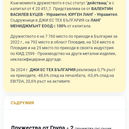
Към момента дружеството е със статус "
действащ
" и с
капитал от € 20 451,7. Представлява се от
ВАЛЕНТИН
ВАСИЛЕВ БУЦЕВ - Управител
,
ЮРГЕН ЛАНГ - Управител
.
Съдружници в ДЖИ ЕС ТЕХ БЪЛГАРИЯ са
ЛАНГ
МЕНИДЖМЪНТ ЕООД
с
100%
от капитала.
Дружеството е на 7 760 място по приходи в България за
2022 г., на 792 място в област Пловдив, на 524 място в
Пловдив и на 25 място по приходи в своята индустрия
по КИД 2599 - Производство на други метални изделия,
некласифицирани другаде.
За 2024 г.
ДЖИ ЕС ТЕХ БЪЛГАРИЯ
реализира 0,7% ръст
на приходите, -48,6% спад на печалбата, -63,4% спад на
EBITDA, 20,6% ръст на активите.
СЪДРУЖИЯ
Дружества от Група - 2
(дружества със същия