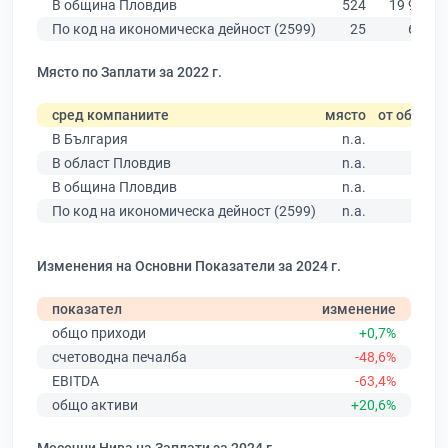
В община Пловдив
524
19 939
По код на икономическа дейност (2599)
25
662
Място по Заплати за 2022 г.
сред компаниите
място
от общо
В България
n.a.
В област Пловдив
n.a.
В община Пловдив
n.a.
По код на икономическа дейност (2599)
n.a.
Изменения на Основни Показатели за 2024 г.
показател
изменение
общо приходи
+0,7%
счетоводна печалба
-48,6%
EBITDA
-63,4%
общо активи
+20,6%