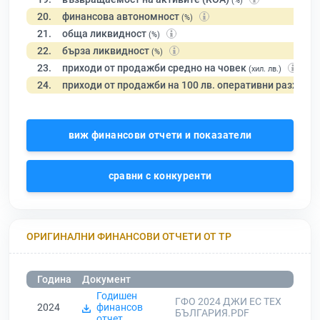
(%)
20.
финансова автономност
(%)
21.
обща ликвидност
(%)
22.
бърза ликвидност
(%)
23.
приходи от продажби средно на човек
(хил. лв.)
24.
приходи от продажби на 100 лв. оперативни разходи
виж финансови отчети и показатели
сравни с конкуренти
ОРИГИНАЛНИ ФИНАНСОВИ ОТЧЕТИ ОТ ТР
Година
Документ
Годишен
ГФО 2024 ДЖИ ЕС ТЕХ
2024
финансов
БЪЛГАРИЯ.PDF
отчет