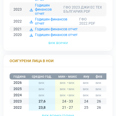
Годишен
ГФО 2023 ДЖИ ЕС ТЕХ
2023
финансов
БЪЛГАРИЯ.PDF
отчет
Годишен финансов
ГФО
2022
отчет
2022.PDF
2021
Годишен финансов отчет
2020
Годишен финансов отчет
виж всички
ОСИГУРЕНИ ЛИЦА В НОИ
година
средно год.
мин - макс
яну
фев
мар
2026
-
2025
-
2024
-
2023
27,6
24 - 33
24
26
25
2022
23,8
21 - 27
25
26
26
виж всички години