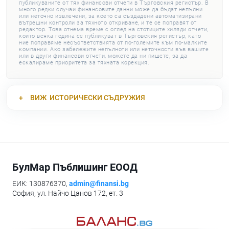
публикуваните от тях финансови отчети в Търговския регистър. В
много редки случаи финансовите данни може да бъдат непълни
или неточно извлечени, за което са създадени автоматизирани
вътрешни контроли за тяхното откриване, и те се поправят от
редактор. Това отнема време с оглед на стотиците хиляди отчети,
които всяка година се публикуват в Търговския регистър, като
ние поправяме несъответствията от по-големите към по-малките
компании. Ако забележите непълноти или неточности във вашите
или в други финансови отчети, можете да ни пишете, за да
ескалираме приоритета за тяхната корекция.
ВИЖ
ИСТОРИЧЕСКИ СЪДРУЖИЯ
БулМар Пъблишинг ЕООД
ЕИК: 130876370,
admin@finansi.bg
София, ул. Найчо Цанов 172, ет. 3