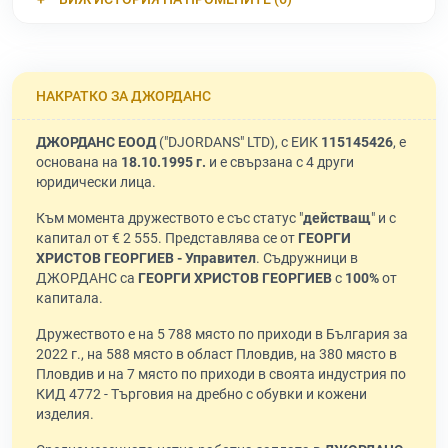
НАКРАТКО ЗА ДЖОРДАНС
ДЖОРДАНС ЕООД
("DJORDANS" LTD), с ЕИК
115145426
, е
основана на
18.10.1995 г.
и е свързана с 4 други
юридически лица.
Към момента дружеството е със статус "
действащ
" и с
капитал от € 2 555. Представлява се от
ГЕОРГИ
ХРИСТОВ ГЕОРГИЕВ - Управител
. Съдружници в
ДЖОРДАНС са
ГЕОРГИ ХРИСТОВ ГЕОРГИЕВ
с
100%
от
капитала.
Дружеството е на 5 788 място по приходи в България за
2022 г., на 588 място в област Пловдив, на 380 място в
Пловдив и на 7 място по приходи в своята индустрия по
КИД 4772 - Търговия на дребно с обувки и кожени
изделия.