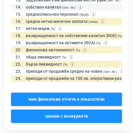
13.
задължения към финансови институции
(хил. лв.)
14.
собствен капитал
(хил. лв.)
15.
средносписъчен персонал
(брой)
16.
средна нетна месечна заплата
(лева)
17.
нетен марж
(%)
18.
възвращаемост на собствения капитал (ROE)
(%)
19.
възвращаемост на активите (ROA)
(%)
20.
финансова автономност
(%)
21.
обща ликвидност
(%)
22.
бърза ликвидност
(%)
23.
приходи от продажби средно на човек
(хил. лв.)
24.
приходи от продажби на 100 лв. оперативни разходи
виж финансови отчети и показатели
сравни с конкуренти