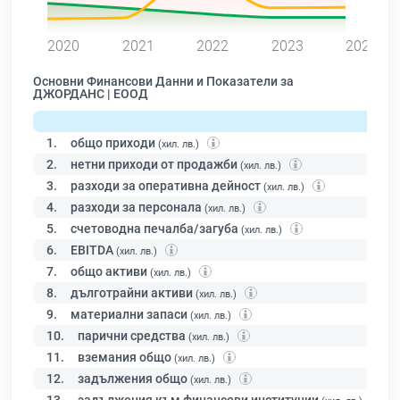
0
2020
2021
2022
2023
2024
Основни Финансови Данни и Показатели за
ДЖОРДАНС | ЕООД
1.
общо приходи
(хил. лв.)
2.
нетни приходи от продажби
(хил. лв.)
3.
разходи за оперативна дейност
(хил. лв.)
4.
разходи за персонала
(хил. лв.)
5.
счетоводна печалба/загуба
(хил. лв.)
6.
EBITDA
(хил. лв.)
7.
общо активи
(хил. лв.)
8.
дълготрайни активи
(хил. лв.)
9.
материални запаси
(хил. лв.)
10.
парични средства
(хил. лв.)
11.
вземания общо
(хил. лв.)
12.
задължения общо
(хил. лв.)