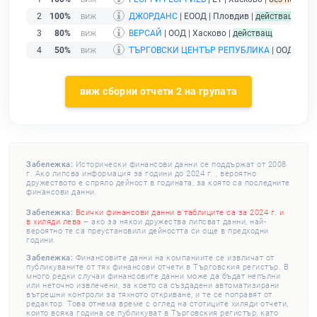
2
100%
ДЖОРДАНС
| ЕООД | Пловдив |
действащ
3
80%
ВЕРСАЙ
| ООД | Хасково |
действащ
4
50%
ТЪРГОВСКИ ЦЕНТЪР РЕПУБЛИКА
| ООД | Хас
виж сборни отчети 2 на групата
Забележка:
Исторически финансови данни се поддържат от 2008
г. Ако липсва информация за години до 2024 г. , вероятно
дружеството е спряло дейност в годината, за която са последните
финансови данни.
Забележка:
Всички финансови данни в таблиците са за 2024 г. и
в хиляди лева
– ако за някои дружества липсват данни, най-
вероятно те са преустановили дейността си още в предходни
години.
Забележка:
Финансовите данни на компаниите се извличат от
публикуваните от тях финансови отчети в Търговския регистър. В
много редки случаи финансовите данни може да бъдат непълни
или неточно извлечени, за което са създадени автоматизирани
вътрешни контроли за тяхното откриване, и те се поправят от
редактор. Това отнема време с оглед на стотиците хиляди отчети,
които всяка година се публикуват в Търговския регистър, като