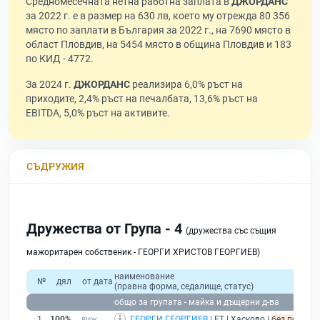
Средномесечната нетна работна заплата в
ДЖОРДАНС
за 2022 г. е в размер на 630 лв, което му отрежда 80 356
място по заплати в България за 2022 г., на 7690 място в
област Пловдив, на 5454 място в община Пловдив и 183
по КИД - 4772.
За 2024 г.
ДЖОРДАНС
реализира 6,0% ръст на
приходите, 2,4% ръст на печалбата, 13,6% ръст на
EBITDA, 5,0% ръст на активите.
СЪДРУЖИЯ
Дружества от Група - 4
(дружества със същия
мажоритарен собственик - ГЕОРГИ ХРИСТОВ ГЕОРГИЕВ)
наименование
№
дял
от дата
(правна форма, седалище, статус)
общо за групата - майка и дъщерни д-ва
1
100%
ГЕОРГИ ГЕОРГИЕВ
| ЕТ | Хасково |
без подаден