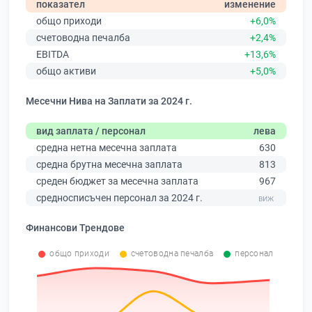
показател
изменение
общо приходи
+6,0%
счетоводна печалба
+2,4%
EBITDA
+13,6%
общо активи
+5,0%
Месечни Нива на Заплати за 2024 г.
вид заплата / персонал
лева
средна нетна месечна заплата
630
средна брутна месечна заплата
813
среден бюджет за месечна заплата
967
средносписъчен персонал за 2024 г.
Финансови Трендове
общо приходи
счетоводна печалба
персонал