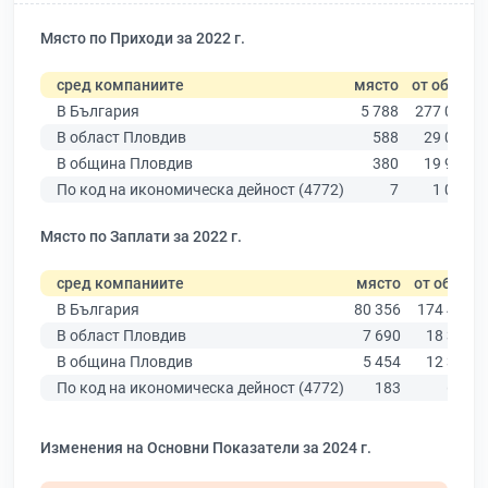
Място по Приходи за 2022 г.
сред компаниите
място
от общо
В България
5 788
277 019
В област Пловдив
588
29 067
В община Пловдив
380
19 939
По код на икономическа дейност (4772)
7
1 008
Място по Заплати за 2022 г.
сред компаниите
място
от общо
В България
80 356
174 403
В област Пловдив
7 690
18 305
В община Пловдив
5 454
12 387
По код на икономическа дейност (4772)
183
684
Изменения на Основни Показатели за 2024 г.