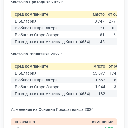
Място по Приходи за 2022 г.
сред компаниите
място
от общо
В България
3 747
277 019
В област Стара Загора
121
10 079
В община Стара Загора
81
6 309
По код на икономическа дейност (4634)
45
493
Място по Заплати за 2022 г.
сред компаниите
място
от общо
В България
53 677
174 403
В област Стара Загора
1 562
6 394
В община Стара Загора
1 044
3 960
По код на икономическа дейност (4634)
132
358
Изменения на Основни Показатели за 2024 г.
показател
изменение