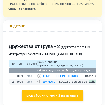
-19,8% спад на печалбата, -18,4% спад на EBITDA, -34,7%
спад на активите.
СЪДРУЖИЯ
Дружества от Група - 2
(дружества със същия
мажоритарен собственик - БОРИС ДАМЯНОВ ПЕТКОВ)
наименование
№
дял
от дата
(правна форма, седалище, статус)
общо за групата - майка и дъщерни д-ва
1
100%
ТОМИ - 5 - БОРИС ПЕТКОВ
| ЕТ | Стара Загора 
2
100%
ДЖУЕЛ БТ
| ЕООД | Стара Загора |
действащ
виж сборни отчети 2 на групата