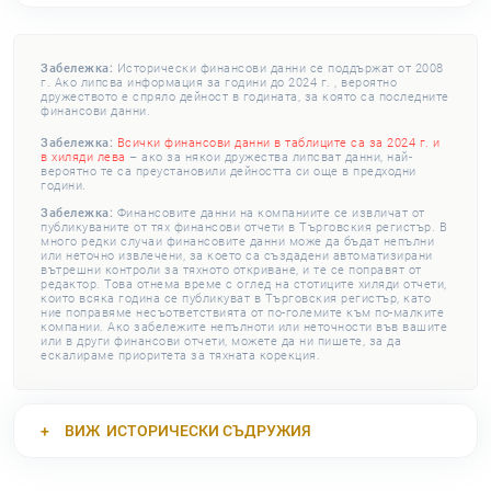
Забележка:
Исторически финансови данни се поддържат от 2008
г. Ако липсва информация за години до 2024 г. , вероятно
дружеството е спряло дейност в годината, за която са последните
финансови данни.
Забележка:
Всички финансови данни в таблиците са за 2024 г. и
в хиляди лева
– ако за някои дружества липсват данни, най-
вероятно те са преустановили дейността си още в предходни
години.
Забележка:
Финансовите данни на компаниите се извличат от
публикуваните от тях финансови отчети в Търговския регистър. В
много редки случаи финансовите данни може да бъдат непълни
или неточно извлечени, за което са създадени автоматизирани
вътрешни контроли за тяхното откриване, и те се поправят от
редактор. Това отнема време с оглед на стотиците хиляди отчети,
които всяка година се публикуват в Търговския регистър, като
ние поправяме несъответствията от по-големите към по-малките
компании. Ако забележите непълноти или неточности във вашите
или в други финансови отчети, можете да ни пишете, за да
ескалираме приоритета за тяхната корекция.
ВИЖ
ИСТОРИЧЕСКИ СЪДРУЖИЯ