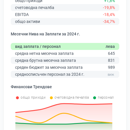
общо приходи
+1,8%
счетоводна печалба
-19,8%
EBITDA
-18,4%
общо активи
-34,7%
Месечни Нива на Заплати за 2024 г.
вид заплата / персонал
лева
средна нетна месечна заплата
645
средна брутна месечна заплата
831
среден бюджет за месечна заплата
989
средносписъчен персонал за 2024 г.
Финансови Трендове
общо приходи
счетоводна печалба
персонал
0