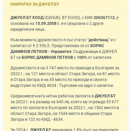
НАКРАТКО ЗА ДЖУЕЛ БТ
ДЖУЕЛ БТ ЕООД
(DZHUEL BT EOOD), с ЕИК
200367112
, е
основана на
15.09.2008 г.
и е свързана с 2 други
юридически лица.
Към момента дружеството е със статус "
действащ
" и с
капитал от € 2 556,5. Представлява се от
БОРИС
ДАМЯНОВ ПЕТКОВ - Управител
. Съдружници в ДЖУЕЛ
БТ са
БОРИС ДАМЯНОВ ПЕТКОВ
с
100%
от капитала.
Дружеството е на 3 747 място по приходи в България за
2022 г., на 121 място в област Стара Загора, на 81 място
в Стара Загора и на 45 място по приходи в своята
индустрия по КИД 4634 - Търговия на едро с напитки.
Средномесечната нетна работна заплата в
ДЖУЕЛ БТ
за 2022 г. е в размер на 645 лв, което му отрежда 53 677
място по заплати в България за 2022 г., на 1562 място в
област Стара Загора, на 1044 място в община Стара
Загора и 132 по КИД - 4634.
За 2024 г.
ДЖУЕЛ БТ
реализира 1,8% ръст на приходите,