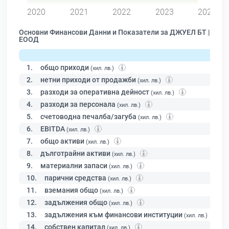
2020
2021
2022
2023
2024
Основни Финансови Данни и Показатели за ДЖУЕЛ БТ |
ЕООД
1.
общо приходи
(хил. лв.)
2.
нетни приходи от продажби
(хил. лв.)
3.
разходи за оперативна дейност
(хил. лв.)
4.
разходи за персонала
(хил. лв.)
5.
счетоводна печалба/загуба
(хил. лв.)
6.
EBITDA
(хил. лв.)
7.
общо активи
(хил. лв.)
8.
дълготрайни активи
(хил. лв.)
9.
материални запаси
(хил. лв.)
10.
парични средства
(хил. лв.)
11.
вземания общо
(хил. лв.)
12.
задължения общо
(хил. лв.)
13.
задължения към финансови институции
(хил. лв.)
14.
собствен капитал
(хил. лв.)