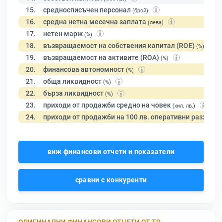
15.
средносписъчен персонал
(брой)
16.
средна нетна месечна заплата
(лева)
17.
нетен марж
(%)
18.
възвращаемост на собствения капитал (ROE)
(%)
19.
възвращаемост на активите (ROA)
(%)
20.
финансова автономност
(%)
21.
обща ликвидност
(%)
22.
бърза ликвидност
(%)
23.
приходи от продажби средно на човек
(хил. лв.)
24.
приходи от продажби на 100 лв. оперативни разходи
виж финансови отчети и показатели
сравни с конкуренти
ОРИГИНАЛНИ ФИНАНСОВИ ОТЧЕТИ ОТ ТР