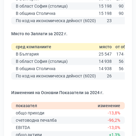
В област София (столица)
15 198
90 178
В община Столична
15 198
90 178
По код на икономическа дейност (6020)
23
104
Място по Заплати за 2022 г.
сред компаниите
място
от общо
В България
25 547
174 403
В област София (столица)
14 938
56 378
В община Столична
14 938
56 378
По код на икономическа дейност (6020)
26
69
Изменения на Основни Показатели за 2024 г.
показател
изменение
общо приходи
-13,8%
счетоводна печалба
-96,2%
EBITDA
-13,0%
общо активи
+1,3%