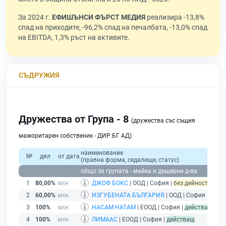
За 2024 г.
ЕФИШЪНСИ ФЪРСТ МЕДИЯ
реализира -13,8%
спад на приходите, -96,2% спад на печалбата, -13,0% спад
на EBITDA, 1,3% ръст на активите.
СЪДРУЖИЯ
Дружества от Група - 8
(дружества със същия
мажоритарен собственик - ДИР.БГ АД)
наименование
№
дял
от дата
(правна форма, седалище, статус)
общо за групата - майка и дъщерни д-ва
1
80,00%
ДЖОФ БОКС
| ООД | София |
без дейност - пода
2
60,00%
ИЗГУБЕНАТА БЪЛГАРИЯ
| ООД | София |
без п
3
100%
НАСАМ НАТАМ
| ЕООД | София |
действащ
4
100%
ЛИМААС
| ЕООД | София |
действащ