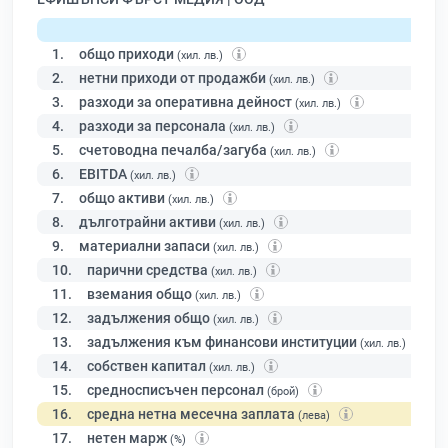
1.
общо приходи
(хил. лв.)
2.
нетни приходи от продажби
(хил. лв.)
3.
разходи за оперативна дейност
(хил. лв.)
4.
разходи за персонала
(хил. лв.)
5.
счетоводна печалба/загуба
(хил. лв.)
6.
EBITDA
(хил. лв.)
7.
общо активи
(хил. лв.)
8.
дълготрайни активи
(хил. лв.)
9.
материални запаси
(хил. лв.)
10.
парични средства
(хил. лв.)
11.
вземания общо
(хил. лв.)
12.
задължения общо
(хил. лв.)
13.
задължения към финансови институции
(хил. лв.)
14.
собствен капитал
(хил. лв.)
15.
средносписъчен персонал
(брой)
16.
средна нетна месечна заплата
(лева)
17.
нетен марж
(%)