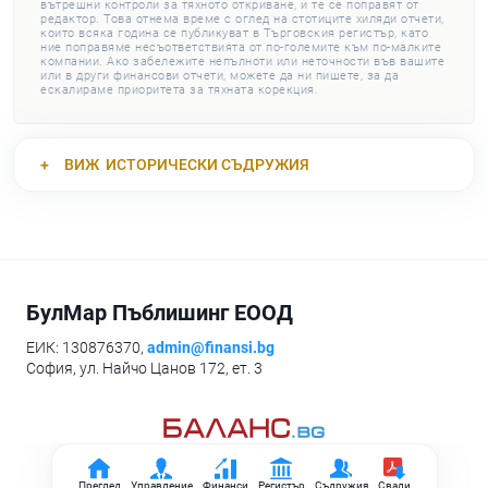
вътрешни контроли за тяхното откриване, и те се поправят от
редактор. Това отнема време с оглед на стотиците хиляди отчети,
които всяка година се публикуват в Търговския регистър, като
ние поправяме несъответствията от по-големите към по-малките
компании. Ако забележите непълноти или неточности във вашите
или в други финансови отчети, можете да ни пишете, за да
ескалираме приоритета за тяхната корекция.
ВИЖ
ИСТОРИЧЕСКИ СЪДРУЖИЯ
БулМар Пъблишинг ЕООД
ЕИК: 130876370,
admin@finansi.bg
София, ул. Найчо Цанов 172, ет. 3
Преглед
Управление
Финанси
Регистър
Съдружия
Свали