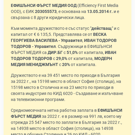
ЕФИШЪНСИ ФЪРСТ МЕДИЯ ООД
(Efficiency First Media
OOD), с ЕИК
203055573
, е основана на
13.05.2014 г.
и е
свързана с 8 други юридически лица.
Към момента дружеството е със статус "
действащ
" и с
капитал от € 6 135,5. Представлява се от
ВЕСКА
ГЕОРГИЕВА ВАСИЛЕВА - Управител
,
ИВАН ТОДОРОВ
ТОДОРОВ - Управител
. Съдружници в ЕФИШЪНСИ
ФЪРСТ МЕДИЯ са
ДИР.БГ
с
51,0%
от капитала,
ИВАН
ТОДОРОВ ТОДОРОВ
с
29,0%
от капитала,
МОДЕРН
МЕДИЯ МЕНИДЖМЪНТ
с
20%
от капитала.
Дружеството е на 39 451 място по приходи в България
за 2022 г., на 15198 място в област София (столица), на
15198 място в Столична и на 23 място по приходи в
своята индустрия по КИД 6020 - Създаване и излъчване
на телевизионни програми.
Средномесечната нетна работна заплата в
ЕФИШЪНСИ
ФЪРСТ МЕДИЯ
за 2022 г. е в размер на 991 лв, което му
отрежда 25 547 място по заплати в България за 2022 г.,
на 14938 място в област София (столица), на 14938
място в община Столична и 26 по КИД - 6020.