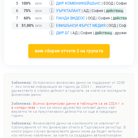
5
100%
ДИР КОМЮНИКЕЙШЪНС
| ЕООД | София |
дей
6
75%
УЪРКТАЛАНТ
| АД | София |
действащ
7
60%
ПАНДА ВИДЕОС
| ООД | София |
действащ
8
51,00%
ЕФИШЪНСИ ФЪРСТ МЕДИЯ
| ООД | София |
де
ДИР.БГ
| АД | София |
действащ
- дружество м
виж сборни отчети 2 на групата
Забележка:
Исторически финансови данни се поддържат от 2008
г. Ако липсва информация за години до 2024 г. , вероятно
дружеството е спряло дейност в годината, за която са последните
финансови данни.
Забележка:
Всички финансови данни в таблиците са за 2024 г. и
в хиляди лева
– ако за някои дружества липсват данни, най-
вероятно те са преустановили дейността си още в предходни
години.
Забележка:
Финансовите данни на компаниите се извличат от
публикуваните от тях финансови отчети в Търговския регистър. В
много редки случаи финансовите данни може да бъдат непълни
или неточно извлечени, за което са създадени автоматизирани