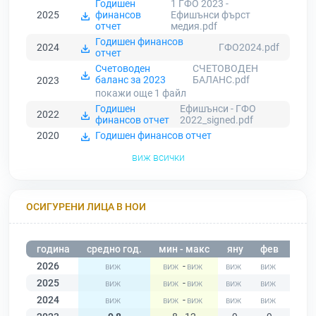
Годишен
1 ГФО 2023 -
2025
финансов
Ефишънси фърст
отчет
медия.pdf
Годишен финансов
2024
ГФО2024.pdf
отчет
Счетоводен
СЧЕТОВОДЕН
баланс за 2023
БАЛАНС.pdf
2023
покажи още 1
файл
Годишен
Ефишънси - ГФО
2022
финансов отчет
2022_signed.pdf
2020
Годишен финансов отчет
виж всички
ОСИГУРЕНИ ЛИЦА В НОИ
година
средно год.
мин - макс
яну
фев
мар
2026
-
2025
-
2024
-