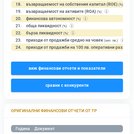
18.
възвращаемост на собствения капитал (ROE)
(%)
19.
възвращаемост на активите (ROA)
(%)
20.
финансова автономност
(%)
21.
обща ликвидност
(%)
22.
бърза ликвидност
(%)
23.
приходи от продажби средно на човек
(хил. лв.)
24.
приходи от продажби на 100 лв. оперативни разходи
виж финансови отчети и показатели
сравни с конкуренти
ОРИГИНАЛНИ ФИНАНСОВИ ОТЧЕТИ ОТ ТР
Година
Документ