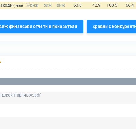
азходи
(лева)
виж финансови отчети и показатели
сравни с конкурент
Р
й Джей Партнърс.pdf