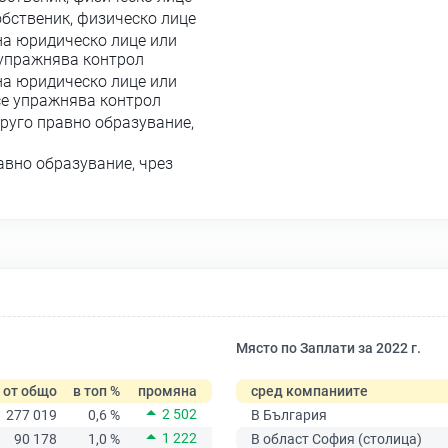
обственик, физическо лице
на юридическо лице или
 упражнява контрол
на юридическо лице или
се упражнява контрол
руго правно образувание,
авно образувание, чрез
Място по Заплати за 2022 г.
от общо
в топ %
промяна
сред компаниите
2 502
277 019
0,6 %
В България
1 222
90 178
1,0 %
В област София (столица)