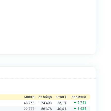
място
от общо
в топ %
промяна
5 741
43 768
174 403
25,1 %
3 624
22 777
56 378
40,4 %