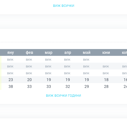
виж всички
яну
фев
мар
апр
май
юни
юл
23
20
19
19
19
18
1
38
33
33
32
29
28
2
виж всички години