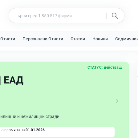
 Отчети
Персонални Отчети
Статии
Новини
Седмични
СТАТУС:
действащ
| ЕАД
жилищни и нежилищни сгради
на промяна на
01.01.2026