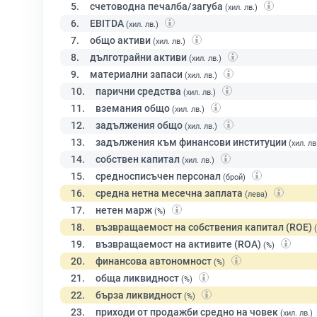
5.
счетоводна печалба/загуба
(хил. лв.)
6.
EBITDA
(хил. лв.)
7.
общо активи
(хил. лв.)
8.
дълготрайни активи
(хил. лв.)
9.
материални запаси
(хил. лв.)
10.
парични средства
(хил. лв.)
11.
вземания общо
(хил. лв.)
12.
задължения общо
(хил. лв.)
13.
задължения към финансови институции
(хил. лв
14.
собствен капитал
(хил. лв.)
15.
средносписъчен персонал
(брой)
16.
средна нетна месечна заплата
(лева)
17.
нетен марж
(%)
18.
възвращаемост на собствения капитал (ROE)
19.
възвращаемост на активите (ROA)
(%)
20.
финансова автономност
(%)
21.
обща ликвидност
(%)
22.
бърза ликвидност
(%)
23.
приходи от продажби средно на човек
(хил. лв.)