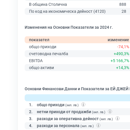
В община Столична
888
По код на икономическа дейност (4120)
28
Изменения на Основни Показатели за 2024 г.
показател
изменение
общо приходи
-74,1%
счетоводна печалба
+490,3%
EBITDA
+5 166,7%
общо активи
+14,3%
Основни Финансови Данни и Показатели за ЕЙ ДЖЕЙ
1.
общо приходи
(хил. лв.)
2.
нетни приходи от продажби
(хил. лв.)
3.
разходи за оперативна дейност
(хил. лв.)
4.
разходи за персонала
(хил. лв.)