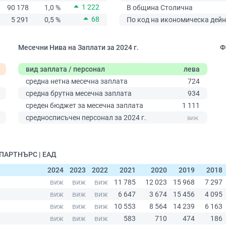
1 222
90 178
1,0 %
В община Столична
68
5 291
0,5 %
По код на икономическа дейн
Месечни Нива на Заплати за 2024 г.
Ф
вид заплата / персонал
лева
средна нетна месечна заплата
724
средна брутна месечна заплата
934
среден бюджет за месечна заплата
1 111
0
средносписъчен персонал за 2024 г.
 ПАРТНЪРС | ЕАД
2024
2023
2022
2021
2020
2019
2018