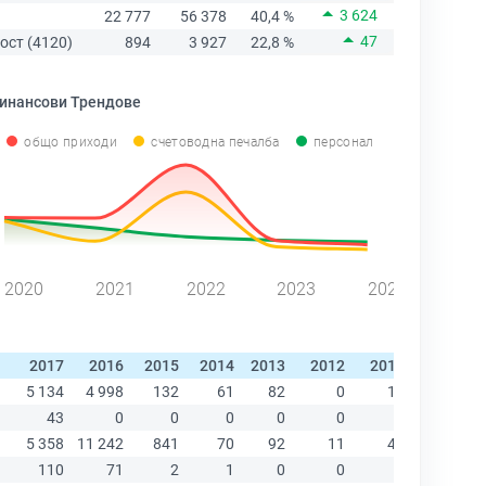
3 624
22 777
56 378
40,4 %
47
ост (4120)
894
3 927
22,8 %
инансови Трендове
общо приходи
счетоводна печалба
персонал
2020
2021
2022
2023
2024
2017
2016
2015
2014
2013
2012
2011
2010