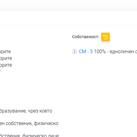
Собственост:
орите
СМ - 5
100% - едноличен 
орите
орите
т
бразувание, чрез което
ен собственик, физическо
бственик, физическо лице