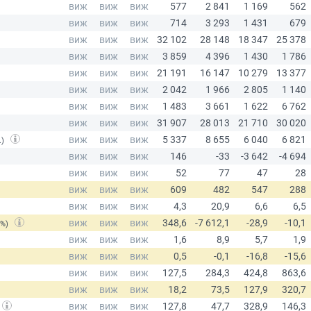
.)
(%)