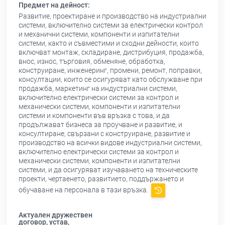
Предмет на дейност:
Развитие, проектиране и производство на индустриални
системи, включително системи за електрически контрол
и механични системи, компоненти и изпитателни
системи, както и съвместими и сходни дейности, които
включват монтаж, складиране, дистрибуция, продажба,
внос, износ, търговия, обменяне, обработка,
конструиране, инженеринг, промени, ремонт, поправки,
консултации, които се осигуряват като обслужване при
продажба, маркетинг на индустриални системи,
включително електрически системи за контрол и
механически системи, компоненти и изпитателни
системи и компоненти във връзка с това, и да
продължават бизнеса за проучване и развитие, и
консултиране, свързани с конструиране, развитие и
производство на всички видове индустриални системи,
включително електрически системи за контрол и
механически системи, компоненти и изпитателни
системи, и да осигуряват изучаването на техническите
проекти, чертаенето, развитието, поддържането и
обучаване на персонала в тази връзка.
Актуален дружествен
договор, устав,