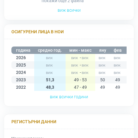
покажи още 2
файла
виж всички
ОСИГУРЕНИ ЛИЦА В НОИ
година
средно год.
мин - макс
яну
фев
мар
2026
-
2025
-
2024
-
2023
51,3
49 - 53
50
49
51
2022
48,3
47 - 49
49
49
49
виж всички години
РЕГИСТЪРНИ ДАННИ