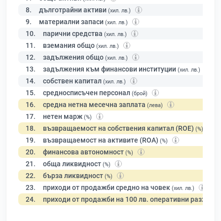
8.
дълготрайни активи
(хил. лв.)
9.
материални запаси
(хил. лв.)
10.
парични средства
(хил. лв.)
11.
вземания общо
(хил. лв.)
12.
задължения общо
(хил. лв.)
13.
задължения към финансови институции
(хил. лв.)
14.
собствен капитал
(хил. лв.)
15.
средносписъчен персонал
(брой)
16.
средна нетна месечна заплата
(лева)
17.
нетен марж
(%)
18.
възвращаемост на собствения капитал (ROE)
(%)
19.
възвращаемост на активите (ROA)
(%)
20.
финансова автономност
(%)
21.
обща ликвидност
(%)
22.
бърза ликвидност
(%)
23.
приходи от продажби средно на човек
(хил. лв.)
24.
приходи от продажби на 100 лв. оперативни разходи