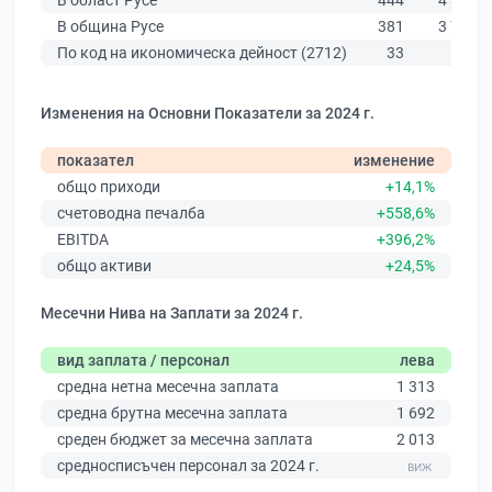
В област Русе
444
4 390
В община Русе
381
3 764
По код на икономическа дейност (2712)
33
71
Изменения на Основни Показатели за 2024 г.
показател
изменение
общо приходи
+14,1%
счетоводна печалба
+558,6%
EBITDA
+396,2%
общо активи
+24,5%
Месечни Нива на Заплати за 2024 г.
вид заплата / персонал
лева
средна нетна месечна заплата
1 313
средна брутна месечна заплата
1 692
среден бюджет за месечна заплата
2 013
средносписъчен персонал за 2024 г.