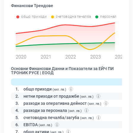
Финансови Трендове
общо приходи
счетоводна печалба
персонал
0
2020
2021
2022
2023
2024
Основни Финансови Данни и Показатели за ЕЙЧ ПИ
ТРОНИК РУСЕ | ЕООД
1.
общо приходи
(хил. лв.)
2.
нетни приходи от продажби
(хил. лв.)
3.
разходи за оперативна дейност
(хил. лв.)
4.
разходи за персонала
(хил. лв.)
5.
счетоводна печалба/загуба
(хил. лв.)
6.
EBITDA
(хил. лв.)
7.
общо активи
(хил. лв.)