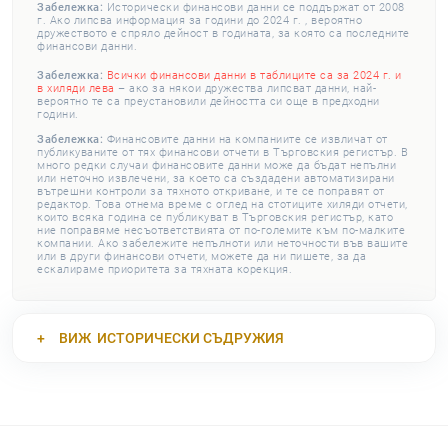
Забележка:
Исторически финансови данни се поддържат от 2008
г. Ако липсва информация за години до 2024 г. , вероятно
дружеството е спряло дейност в годината, за която са последните
финансови данни.
Забележка:
Всички финансови данни в таблиците са за 2024 г. и
в хиляди лева
– ако за някои дружества липсват данни, най-
вероятно те са преустановили дейността си още в предходни
години.
Забележка:
Финансовите данни на компаниите се извличат от
публикуваните от тях финансови отчети в Търговския регистър. В
много редки случаи финансовите данни може да бъдат непълни
или неточно извлечени, за което са създадени автоматизирани
вътрешни контроли за тяхното откриване, и те се поправят от
редактор. Това отнема време с оглед на стотиците хиляди отчети,
които всяка година се публикуват в Търговския регистър, като
ние поправяме несъответствията от по-големите към по-малките
компании. Ако забележите непълноти или неточности във вашите
или в други финансови отчети, можете да ни пишете, за да
ескалираме приоритета за тяхната корекция.
ВИЖ
ИСТОРИЧЕСКИ СЪДРУЖИЯ