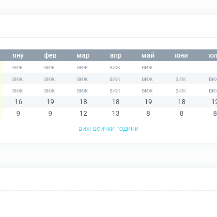
яну
фев
мар
апр
май
юни
юл
16
19
18
18
19
18
1
9
9
12
13
8
8
8
виж всички години