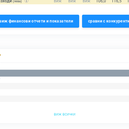
азходи
(лева)
виж финансови отчети и показатели
сравни с конкурент
Р
f
виж всички