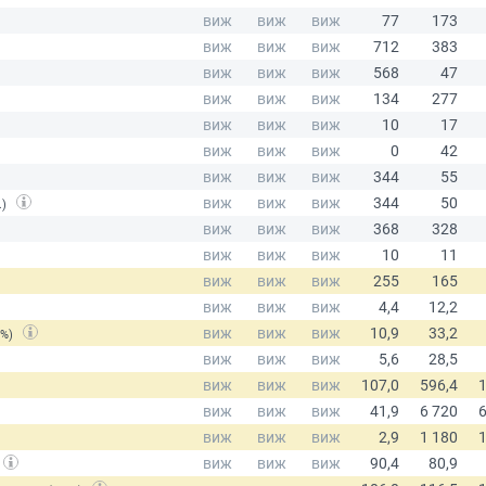
.)
(%)