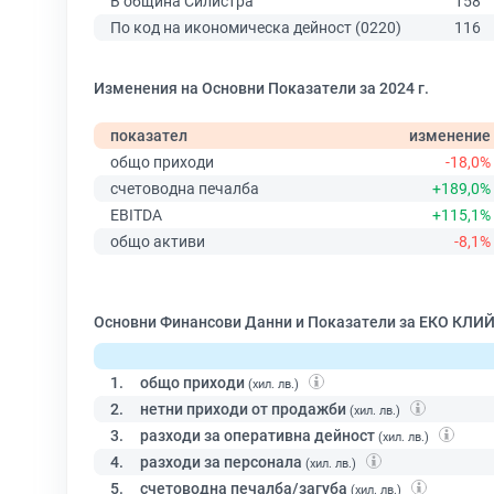
В община Силистра
158
По код на икономическа дейност (0220)
116
Изменения на Основни Показатели за 2024 г.
показател
изменение
общо приходи
-18,0%
счетоводна печалба
+189,0%
EBITDA
+115,1%
общо активи
-8,1%
Основни Финансови Данни и Показатели за ЕКО КЛИ
1.
общо приходи
(хил. лв.)
2.
нетни приходи от продажби
(хил. лв.)
3.
разходи за оперативна дейност
(хил. лв.)
4.
разходи за персонала
(хил. лв.)
5.
счетоводна печалба/загуба
(хил. лв.)