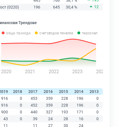
195
445
766
58,1 %
12
ост (0220)
196
645
30,4 %
инансови Трендове
общо приходи
счетоводна печалба
персонал
2020
2021
2022
2023
2024
2019
2018
2017
2016
2015
2014
2013