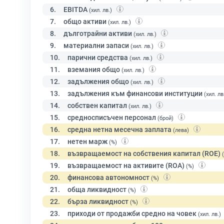
6.
EBITDA
(хил. лв.)
7.
общо активи
(хил. лв.)
8.
дълготрайни активи
(хил. лв.)
9.
материални запаси
(хил. лв.)
10.
парични средства
(хил. лв.)
11.
вземания общо
(хил. лв.)
12.
задължения общо
(хил. лв.)
13.
задължения към финансови институции
(хил. лв
14.
собствен капитал
(хил. лв.)
15.
средносписъчен персонал
(брой)
16.
средна нетна месечна заплата
(лева)
17.
нетен марж
(%)
18.
възвращаемост на собствения капитал (ROE)
19.
възвращаемост на активите (ROA)
(%)
20.
финансова автономност
(%)
21.
обща ликвидност
(%)
22.
бърза ликвидност
(%)
23.
приходи от продажби средно на човек
(хил. лв.)