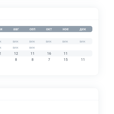
и
авг
сеп
окт
ное
дек
2
12
11
16
11
8
8
7
15
11