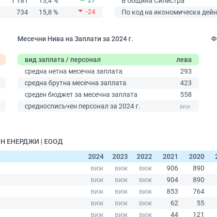
27
1 181
13,4 %
В община Силистра
-24
734
15,8 %
По код на икономическа дейн
Месечни Нива на Заплати за 2024 г.
Ф
вид заплата / персонал
лева
средна нетна месечна заплата
293
средна брутна месечна заплата
423
среден бюджет за месечна заплата
558
0
средносписъчен персонал за 2024 г.
ЙН ЕНЕРДЖИ | ЕООД
2024
2023
2022
2021
2020