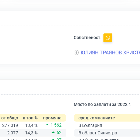
Собственост:
ЮЛИЯН ТРАЯНОВ ХРИСТ
Място по Заплати за 2022 г.
от общо
в топ %
промяна
сред компаниите
1 562
277 019
13,4 %
В България
62
2 077
14,3 %
В област Силистра