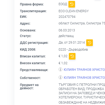
ЕООД
Правна форма:
Транслитерация:
ECO CLEAN ENERGY
ЕИК:
202470794
област Силистра, Силистра 
Адрес:
Основана:
06.03.2013
Статус:
действащ
Да, от 29.01.2014
ДДС регистрация:
КИД 2008:
0220 - Дърводобив
€ 1,02
Вписан капитал:
Внесен капитал:
€ 1,02
ЮЛИЯН ТРАЯНОВ ХРИСТ
Представляващи:
ЮЛИЯН ТРАЯНОВ ХРИСТ
Собственост:
ТЪРГОВИЯ С ПЕТРОЛНИ ПРОД
Предмет на
дейност:
ОБРАБОТЕН ВИД; ПРОДАЖБА
ЗАПИСИ НА ЗАПОВЕД И ЧЕКО
ХОТЕЛИЕРСКИ, ТУРИСТИЧЕС
ОБЗАВЕЖДАНЕ НА НЕДВИЖИМИ