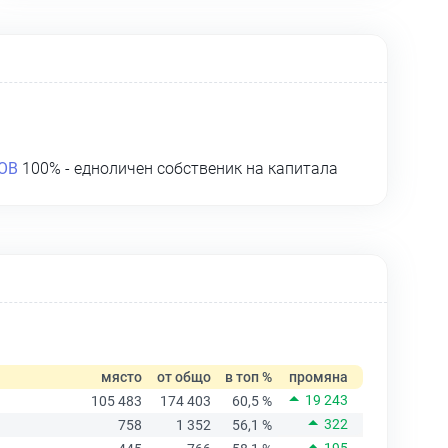
ОВ
100% - едноличен собственик на капитала
място
от общо
в топ %
промяна
19 243
105 483
174 403
60,5 %
322
758
1 352
56,1 %