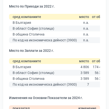
Място по Приходи за 2022 г.
сред компаниите
място
от общо
В България
n.a.
В област София (столица)
n.a.
В община Столична
n.a.
По код на икономическа дейност (3900)
n.a.
Място по Заплати за 2022 г.
сред компаниите
място
от общо
В България
4 806
174 403
В област София (столица)
3 589
56 378
В община Столична
3 589
56 378
По код на икономическа дейност (3900)
7
46
Изменения на Основни Показатели за 2024 г.
показател
изменение