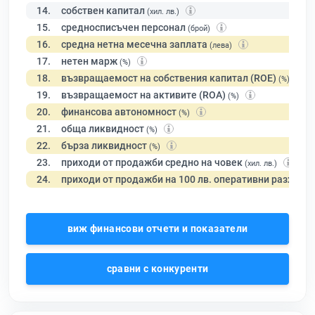
14.
собствен капитал
(хил. лв.)
15.
средносписъчен персонал
(брой)
16.
средна нетна месечна заплата
(лева)
17.
нетен марж
(%)
18.
възвращаемост на собствения капитал (ROE)
(%)
19.
възвращаемост на активите (ROA)
(%)
20.
финансова автономност
(%)
21.
обща ликвидност
(%)
22.
бърза ликвидност
(%)
23.
приходи от продажби средно на човек
(хил. лв.)
24.
приходи от продажби на 100 лв. оперативни разходи
виж финансови отчети и показатели
сравни с конкуренти