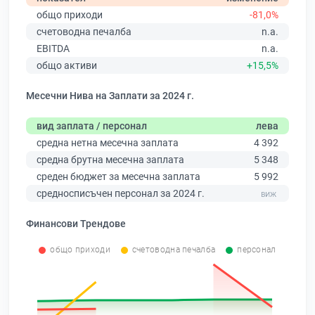
общо приходи
-81,0%
счетоводна печалба
n.a.
EBITDA
n.a.
общо активи
+15,5%
Месечни Нива на Заплати за 2024 г.
вид заплата / персонал
лева
средна нетна месечна заплата
4 392
средна брутна месечна заплата
5 348
среден бюджет за месечна заплата
5 992
средносписъчен персонал за 2024 г.
Финансови Трендове
общо приходи
счетоводна печалба
персонал
0