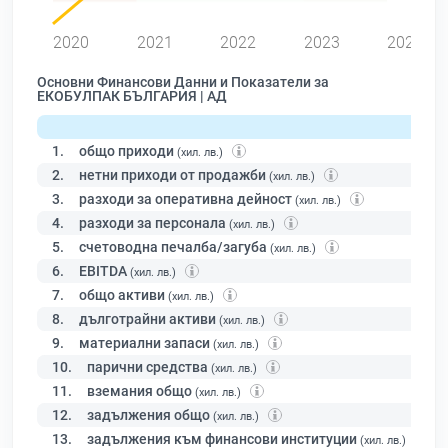
2020
2021
2022
2023
2024
Основни Финансови Данни и Показатели за
ЕКОБУЛПАК БЪЛГАРИЯ | АД
1.
общо приходи
(хил. лв.)
2.
нетни приходи от продажби
(хил. лв.)
3.
разходи за оперативна дейност
(хил. лв.)
4.
разходи за персонала
(хил. лв.)
5.
счетоводна печалба/загуба
(хил. лв.)
6.
EBITDA
(хил. лв.)
7.
общо активи
(хил. лв.)
8.
дълготрайни активи
(хил. лв.)
9.
материални запаси
(хил. лв.)
10.
парични средства
(хил. лв.)
11.
вземания общо
(хил. лв.)
12.
задължения общо
(хил. лв.)
13.
задължения към финансови институции
(хил. лв.)