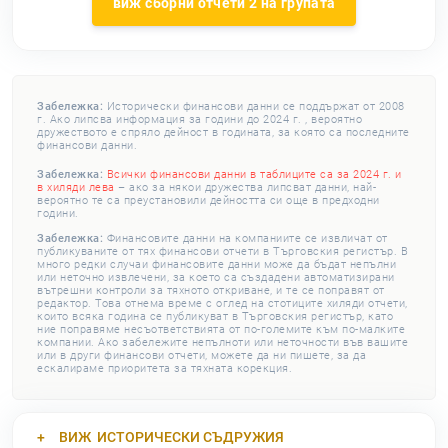
виж сборни отчети 2 на групата
Забележка:
Исторически финансови данни се поддържат от 2008
г. Ако липсва информация за години до 2024 г. , вероятно
дружеството е спряло дейност в годината, за която са последните
финансови данни.
Забележка:
Всички финансови данни в таблиците са за 2024 г. и
в хиляди лева
– ако за някои дружества липсват данни, най-
вероятно те са преустановили дейността си още в предходни
години.
Забележка:
Финансовите данни на компаниите се извличат от
публикуваните от тях финансови отчети в Търговския регистър. В
много редки случаи финансовите данни може да бъдат непълни
или неточно извлечени, за което са създадени автоматизирани
вътрешни контроли за тяхното откриване, и те се поправят от
редактор. Това отнема време с оглед на стотиците хиляди отчети,
които всяка година се публикуват в Търговския регистър, като
ние поправяме несъответствията от по-големите към по-малките
компании. Ако забележите непълноти или неточности във вашите
или в други финансови отчети, можете да ни пишете, за да
ескалираме приоритета за тяхната корекция.
ВИЖ
ИСТОРИЧЕСКИ СЪДРУЖИЯ