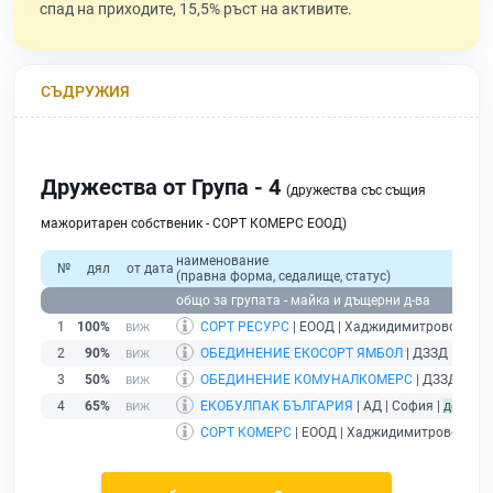
спад на приходите, 15,5% ръст на активите.
СЪДРУЖИЯ
Дружества от Група - 4
(дружества със същия
мажоритарен собственик - СОРТ КОМЕРС ЕООД)
наименование
№
дял
от дата
(правна форма, седалище, статус)
общо за групата - майка и дъщерни д-ва
1
100%
СОРТ РЕСУРС
| ЕООД | Хаджидимитрово |
без
2
90%
ОБЕДИНЕНИЕ ЕКОСОРТ ЯМБОЛ
| ДЗЗД | с. Х
3
50%
ОБЕДИНЕНИЕ КОМУНАЛКОМЕРС
| ДЗЗД | с.
4
65%
ЕКОБУЛПАК БЪЛГАРИЯ
| АД | София |
действ
СОРТ КОМЕРС
| ЕООД | Хаджидимитрово |
дей