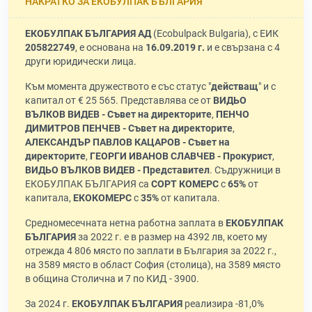
НАКРАТКО ЗА ЕКОБУЛПАК БЪЛГАРИЯ
ЕКОБУЛПАК БЪЛГАРИЯ АД
(Ecobulpack Bulgaria), с ЕИК
205822749
, е основана на
16.09.2019 г.
и е свързана с 4
други юридически лица.
Към момента дружеството е със статус "
действащ
" и с
капитал от € 25 565. Представлява се от
ВИДЬО
ВЪЛКОВ ВИДЕВ - Съвет на директорите
,
ПЕНЧО
ДИМИТРОВ ПЕНЧЕВ - Съвет на директорите
,
АЛЕКСАНДЪР ПАВЛОВ КАЦАРОВ - Съвет на
директорите
,
ГЕОРГИ ИВАНОВ СЛАВЧЕВ - Прокурист
,
ВИДЬО ВЪЛКОВ ВИДЕВ - Представител
. Съдружници в
ЕКОБУЛПАК БЪЛГАРИЯ са
СОРТ КОМЕРС
с
65%
от
капитала,
ЕКОКОМЕРС
с
35%
от капитала.
Средномесечната нетна работна заплата в
ЕКОБУЛПАК
БЪЛГАРИЯ
за 2022 г. е в размер на 4392 лв, което му
отрежда 4 806 място по заплати в България за 2022 г.,
на 3589 място в област София (столица), на 3589 място
в община Столична и 7 по КИД - 3900.
За 2024 г.
ЕКОБУЛПАК БЪЛГАРИЯ
реализира -81,0%