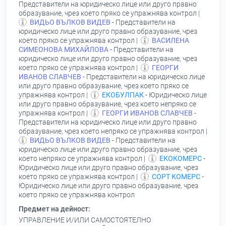
Представители на юридическо лице или друго правно
образувание, чрез което пряко се упражнява контрол |
ВИДЬО ВЪЛКОВ ВИДЕВ
- Представители на
юридическо лице или друго правно образувание, чрез
което пряко се упражнява контрол |
ВАСИЛЕНА
СИМЕОНОВА МИХАЙЛОВА
- Представители на
юридическо лице или друго правно образувание, чрез
което пряко се упражнява контрол |
ГЕОРГИ
ИВАНОВ СЛАВЧЕВ
- Представители на юридическо лице
или друго правно образувание, чрез което пряко се
упражнява контрол |
ЕКОБУЛПАК
- Юридическо лице
или друго правно образувание, чрез което непряко се
упражнява контрол |
ГЕОРГИ ИВАНОВ СЛАВЧЕВ
-
Представители на юридическо лице или друго правно
образувание, чрез което непряко се упражнява контрол |
ВИДЬО ВЪЛКОВ ВИДЕВ
- Представители на
юридическо лице или друго правно образувание, чрез
което непряко се упражнява контрол |
ЕКОКОМЕРС
-
Юридическо лице или друго правно образувание, чрез
което пряко се упражнява контрол |
СОРТ КОМЕРС
-
Юридическо лице или друго правно образувание, чрез
което пряко се упражнява контрол
Предмет на дейност:
УПРАВЛЕНИЕ И/ИЛИ САМОСТОЯТЕЛНО