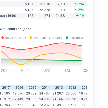
294
5 137
56 378
9,1 %
294
5 137
56 378
9,1 %
16
ост (4646)
165
674
24,5 %
инансови Трендове
общо приходи
счетоводна печалба
персонал
2020
2021
2022
2023
2024
2017
2016
2015
2014
2013
2012
2011
2010