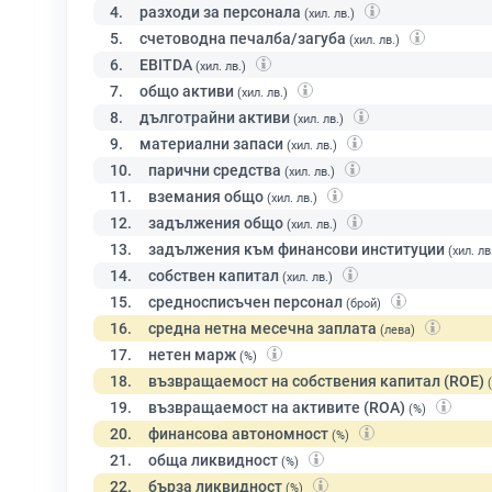
4.
разходи за персонала
(хил. лв.)
5.
счетоводна печалба/загуба
(хил. лв.)
6.
EBITDA
(хил. лв.)
7.
общо активи
(хил. лв.)
8.
дълготрайни активи
(хил. лв.)
9.
материални запаси
(хил. лв.)
10.
парични средства
(хил. лв.)
11.
вземания общо
(хил. лв.)
12.
задължения общо
(хил. лв.)
13.
задължения към финансови институции
(хил. лв
14.
собствен капитал
(хил. лв.)
15.
средносписъчен персонал
(брой)
16.
средна нетна месечна заплата
(лева)
17.
нетен марж
(%)
18.
възвращаемост на собствения капитал (ROE)
19.
възвращаемост на активите (ROA)
(%)
20.
финансова автономност
(%)
21.
обща ликвидност
(%)
22.
бърза ликвидност
(%)