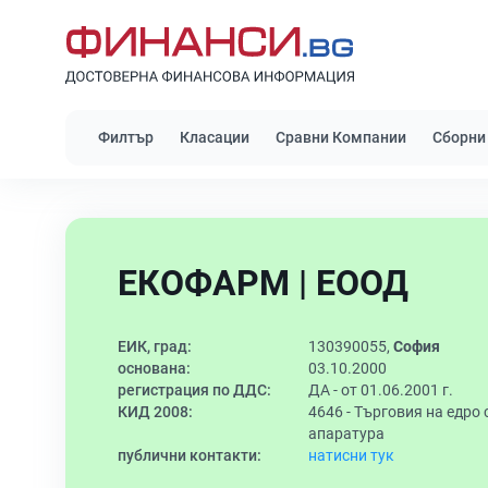
Филтър
Класации
Сравни Компании
Сборни
ЕКОФАРМ | ЕООД
ЕИК, град:
130390055,
София
основана:
03.10.2000
регистрация по ДДС:
ДА - от 01.06.2001 г.
КИД 2008:
4646 -
Търговия на едро 
апаратура
публични контакти:
натисни тук