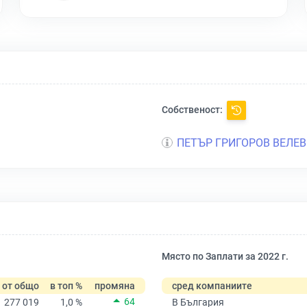
Собственост:
ПЕТЪР ГРИГОРОВ ВЕЛЕВ
Място по Заплати за 2022 г.
от общо
в топ %
промяна
сред компаниите
64
277 019
1,0 %
В България