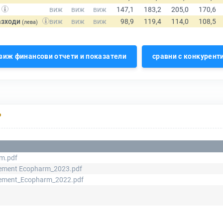
азходи
(лева)
виж финансови отчети и показатели
сравни с конкурент
Р
m.pdf
atement Ecopharm_2023.pdf
atement_Ecopharm_2022.pdf