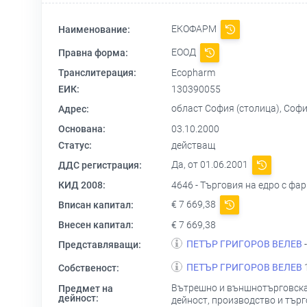
ЕКОФАРМ
Наименование:
ЕООД
Правна форма:
Транслитерация:
Ecopharm
ЕИК:
130390055
област София (столица), София
Адрес:
Основана:
03.10.2000
Статус:
действащ
Да, от 01.06.2001
ДДС регистрация:
КИД 2008:
4646 - Търговия на едро с фа
€ 7 669,38
Вписан капитал:
Внесен капитал:
€ 7 669,38
ПЕТЪР ГРИГОРОВ ВЕЛЕВ
Представляващи:
ПЕТЪР ГРИГОРОВ ВЕЛЕВ
Собственост:
Вътрешно и външнотърговска д
Предмет на
дейност:
дейност, производство и търг