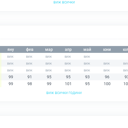
виж всички
яну
фев
мар
апр
май
юни
юл
99
91
95
95
93
96
9
99
98
99
101
95
100
10
виж всички години