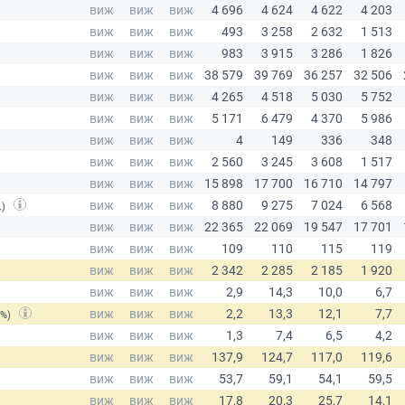
.)
(%)