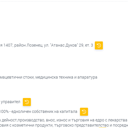
 1407, район Лозенец, ул. "Атанас Дуков" 29, ет. 3
рмацевтични стоки, медицинска техника и апаратура
- управител
100% - едноличен собственик на капитала
ейност,производство, внос, износ и търговия на едро с лекарства
овия с козметични продукти, търговско представителство и посредн