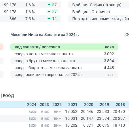
57
90 178
1,6 %
В област София (столица)
57
90 178
1,6 %
В община Столична
14
866
7,5 %
По код на икономическа дейн
Месечни Нива на Заплати за 2024 г.
Ф
вид заплата / персонал
лева
средна нетна месечна заплата
3 002
средна брутна месечна заплата
3 804
среден бюджет за месечна заплата
4 448
0
средносписъчен персонал за 2024 г.
 | ЕООД
2024
2023
2022
2021
2020
2019
2018