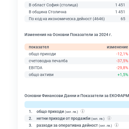
В област София (столица)
1 451
В община Столична
1 451
По код на икономическа дейност (4646)
65
Изменения на Основни Показатели за 2024 г.
показател
изменение
общо приходи
-12,1%
счетоводна печалба
-37,5%
EBITDA
-29,8%
общо активи
+1,5%
Основни Финансови Данни и Показатели за ЕКОФАРМ
1.
общо приходи
(хил. лв.)
2.
нетни приходи от продажби
(хил. лв.)
3.
разходи за оперативна дейност
(хил. лв.)