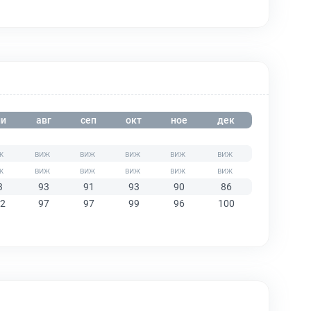
и
авг
сеп
окт
ное
дек
3
93
91
93
90
86
2
97
97
99
96
100