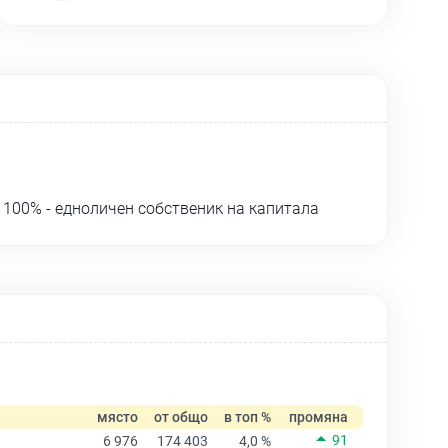
100% - едноличен собственик на капитала
място
от общо
в топ %
промяна
91
6 976
174 403
4,0 %