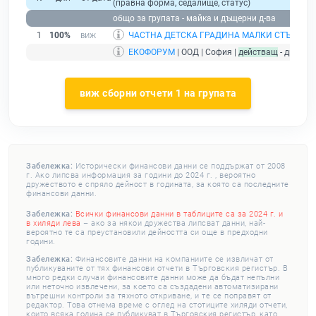
(правна форма, седалище, статус)
общо за групата - майка и дъщерни д-ва
1
100%
ЧАСТНА ДЕТСКА ГРАДИНА МАЛКИ СТЪПКИ
|
ЕКОФОРУМ
| ООД | София |
действащ
- дружес
виж сборни отчети 1 на групата
Забележка:
Исторически финансови данни се поддържат от 2008
г. Ако липсва информация за години до 2024 г. , вероятно
дружеството е спряло дейност в годината, за която са последните
финансови данни.
Забележка:
Всички финансови данни в таблиците са за 2024 г. и
в хиляди лева
– ако за някои дружества липсват данни, най-
вероятно те са преустановили дейността си още в предходни
години.
Забележка:
Финансовите данни на компаниите се извличат от
публикуваните от тях финансови отчети в Търговския регистър. В
много редки случаи финансовите данни може да бъдат непълни
или неточно извлечени, за което са създадени автоматизирани
вътрешни контроли за тяхното откриване, и те се поправят от
редактор. Това отнема време с оглед на стотиците хиляди отчети,
които всяка година се публикуват в Търговския регистър, като