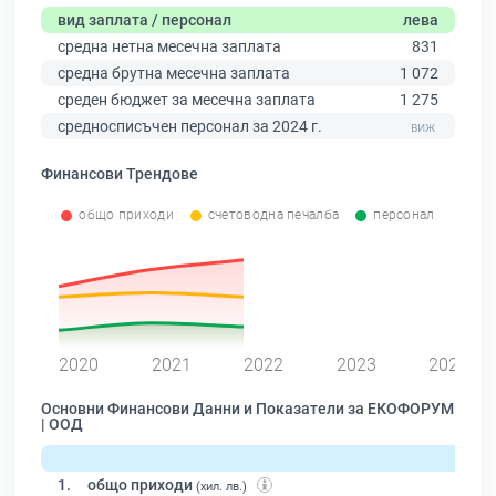
вид заплата / персонал
лева
средна нетна месечна заплата
831
средна брутна месечна заплата
1 072
среден бюджет за месечна заплата
1 275
средносписъчен персонал за 2024 г.
Финансови Трендове
общо приходи
счетоводна печалба
персонал
0
2020
2021
2022
2023
2024
Основни Финансови Данни и Показатели за ЕКОФОРУМ
| ООД
1.
общо приходи
(хил. лв.)