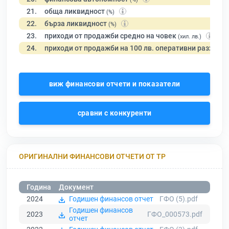
21.
обща ликвидност
(%)
22.
бърза ликвидност
(%)
23.
приходи от продажби средно на човек
(хил. лв.)
24.
приходи от продажби на 100 лв. оперативни разходи
виж финансови отчети и показатели
сравни с конкуренти
ОРИГИНАЛНИ ФИНАНСОВИ ОТЧЕТИ ОТ ТР
Година
Документ
2024
Годишен финансов отчет
ГФО (5).pdf
Годишен финансов
2023
ГФО_000573.pdf
отчет