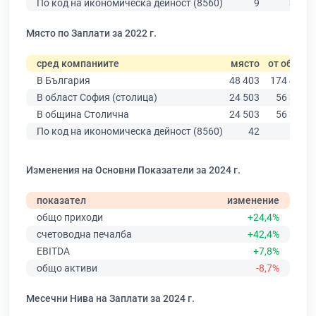
По код на икономическа дейност (8560)
9
329
Място по Заплати за 2022 г.
сред компаниите
място
от общо
В България
48 403
174 403
В област София (столица)
24 503
56 378
В община Столична
24 503
56 378
По код на икономическа дейност (8560)
42
191
Изменения на Основни Показатели за 2024 г.
показател
изменение
общо приходи
+24,4%
счетоводна печалба
+42,4%
EBITDA
+7,8%
общо активи
-8,7%
Месечни Нива на Заплати за 2024 г.