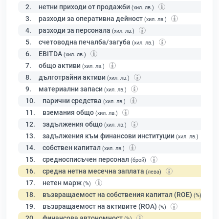
2.
нетни приходи от продажби
(хил. лв.)
3.
разходи за оперативна дейност
(хил. лв.)
4.
разходи за персонала
(хил. лв.)
5.
счетоводна печалба/загуба
(хил. лв.)
6.
EBITDA
(хил. лв.)
7.
общо активи
(хил. лв.)
8.
дълготрайни активи
(хил. лв.)
9.
материални запаси
(хил. лв.)
10.
парични средства
(хил. лв.)
11.
вземания общо
(хил. лв.)
12.
задължения общо
(хил. лв.)
13.
задължения към финансови институции
(хил. лв.)
14.
собствен капитал
(хил. лв.)
15.
средносписъчен персонал
(брой)
16.
средна нетна месечна заплата
(лева)
17.
нетен марж
(%)
18.
възвращаемост на собствения капитал (ROE)
(%)
19.
възвращаемост на активите (ROA)
(%)
20.
финансова автономност
(%)