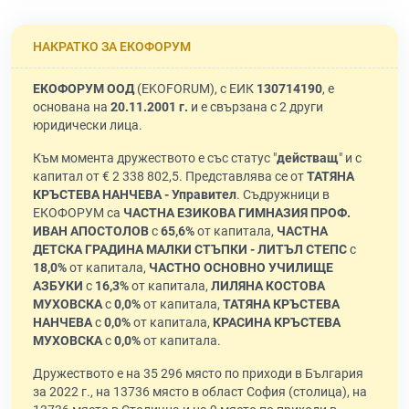
НАКРАТКО ЗА ЕКОФОРУМ
ЕКОФОРУМ ООД
(EKOFORUM), с ЕИК
130714190
, е
основана на
20.11.2001 г.
и е свързана с 2 други
юридически лица.
Към момента дружеството е със статус "
действащ
" и с
капитал от € 2 338 802,5. Представлява се от
ТАТЯНА
КРЪСТЕВА НАНЧЕВА - Управител
. Съдружници в
ЕКОФОРУМ са
ЧАСТНА ЕЗИКОВА ГИМНАЗИЯ ПРОФ.
ИВАН АПОСТОЛОВ
с
65,6%
от капитала,
ЧАСТНА
ДЕТСКА ГРАДИНА МАЛКИ СТЪПКИ - ЛИТЪЛ СТЕПС
с
18,0%
от капитала,
ЧАСТНО ОСНОВНО УЧИЛИЩЕ
АЗБУКИ
с
16,3%
от капитала,
ЛИЛЯНА КОСТОВА
МУХОВСКА
с
0,0%
от капитала,
ТАТЯНА КРЪСТЕВА
НАНЧЕВА
с
0,0%
от капитала,
КРАСИНА КРЪСТЕВА
МУХОВСКА
с
0,0%
от капитала.
Дружеството е на 35 296 място по приходи в България
за 2022 г., на 13736 място в област София (столица), на