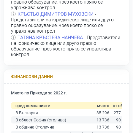
правно образувание, чрез което пряко се
упражнява контрол
КРЪСТЬО ДИМИТРОВ МУХОВСКИ
-
Представители на юридическо лице или друго
правно образувание, чрез което пряко се
упражнява контрол
ТАТЯНА КРЪСТЕВА НАНЧЕВА
- Представители
на юридическо лице или друго правно
образувание, чрез което пряко се упражнява
контрол
ФИНАНСОВИ ДАННИ
Място по Приходи за 2022 г.
сред компаниите
място
от общо
В България
35 296
277 019
В област София (столица)
13 736
90 178
В община Столична
13 736
90 178