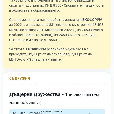
13736 място в Столична и на 9 място по приходи в
своята индустрия по КИД 8560 - Спомагателни дейности
в областта на образованието.
Средномесечната нетна работна заплата в
ЕКОФОРУМ
за 2022 г. е в размер на 831 лв, което му отрежда 48 403
място по заплати в България за 2022 г., на 24503 място
в област София (столица), на 24503 място в община
Столична и 42 по КИД - 8560.
За 2024 г.
ЕКОФОРУМ
реализира 24,4% ръст на
приходите, 42,4% ръст на печалбата, 7,8% ръст на
EBITDA, -8,7% спад на активите.
СЪДРУЖИЯ
Дъщерни Дружества - 1
(в които ЕКОФОРУМ
има над 50% участие)
наименование
№
дял
от дата