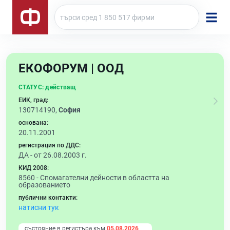
ЕКОФОРУМ | ООД
СТАТУС:
действащ
ЕИК, град:
130714190,
София
основана:
20.11.2001
регистрация по ДДС:
ДА - от 26.08.2003 г.
КИД 2008:
8560 -
Спомагателни дейности в областта на
образованието
публични контакти:
натисни тук
състояние в регистъра към
05.08.2026