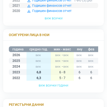
2022
Годишен финансов отчет
ГФО (3).pdf
2021
Годишен финансов отчет
2020
Годишен финансов отчет
виж всички
ОСИГУРЕНИ ЛИЦА В НОИ
година
средно год.
мин - макс
яну
фев
мар
2026
-
2025
-
2024
-
2023
6,8
6 - 8
6
6
7
2022
6,3
5 - 7
6
6
6
виж всички години
РЕГИСТЪРНИ ДАННИ