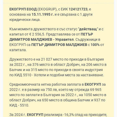
ЕКОГРУП ЕООД
(EKOGRUP), с ЕИК
124121723
, е
основана на
15.11.1995 г.
и е свързана с 1 други
юридически лица.
Към момента дружеството е със статус "
действащ
" и с
капитал от € 2 556,5. Представлява се от
ПЕТЪР
ДИМИТРОВ МАЛДЖИЕВ - Управител
. Съдружници в
ЕКОГРУП са
ПЕТЪР ДИМИТРОВ МАЛДЖИЕВ
с
100%
от
капитала.
Дружеството е на 21 027 място по приходи в България
за 2022 г., на 376 място в област Добрич, на 206 място в
Балчик и на 315 място по приходи в своята индустрия
по КИД 5510 - Хотели и подобни места за настаняване.
Средномесечната нетна работна заплата в
ЕКОГРУП
за
2022 г. е в размер на 750 лв, което му отрежда 69 965
място по заплати в България за 2022 г., на 1050 място в
област Добрич, на 650 място в община Балчик и 937 по
КИД - 5510.
За 2024 г.
ЕКОГРУП
реализира -16,3% спад на приходите,