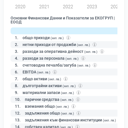
2020
2021
2022
2023
2024
Основни Финансови Данни и Показатели за ЕКОГРУП |
ЕООД
1.
общо приходи
(хил. лв.)
2.
нетни приходи от продажби
(хил. лв.)
3.
разходи за оперативна дейност
(хил. лв.)
4.
разходи за персонала
(хил. лв.)
5.
счетоводна печалба/загуба
(хил. лв.)
6.
EBITDA
(хил. лв.)
7.
общо активи
(хил. лв.)
8.
дълготрайни активи
(хил. лв.)
9.
материални запаси
(хил. лв.)
10.
парични средства
(хил. лв.)
11.
вземания общо
(хил. лв.)
12.
задължения общо
(хил. лв.)
13.
задължения към финансови институции
(хил. лв.)
14.
собствен капитал
(хил. лв.)