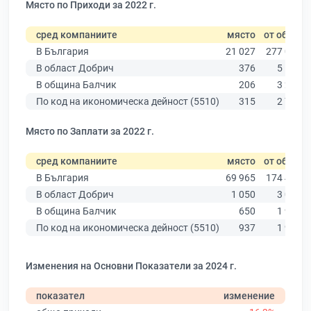
Място по Приходи за 2022 г.
сред компаниите
място
от общо
В България
21 027
277 019
В област Добрич
376
5 156
В община Балчик
206
3 239
По код на икономическа дейност (5510)
315
2 770
Място по Заплати за 2022 г.
сред компаниите
място
от общо
В България
69 965
174 403
В област Добрич
1 050
3 081
В община Балчик
650
1 913
По код на икономическа дейност (5510)
937
1 922
Изменения на Основни Показатели за 2024 г.
показател
изменение