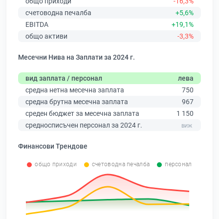
общо приходи
-16,3%
счетоводна печалба
+5,6%
EBITDA
+19,1%
общо активи
-3,3%
Месечни Нива на Заплати за 2024 г.
вид заплата / персонал
лева
средна нетна месечна заплата
750
средна брутна месечна заплата
967
среден бюджет за месечна заплата
1 150
средносписъчен персонал за 2024 г.
Финансови Трендове
общо приходи
счетоводна печалба
персонал
0