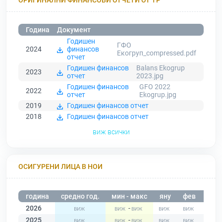
Година
Документ
Годишен
ГФО
2024
финансов
Екогруп_compressed.pdf
отчет
Годишен финансов
Balans Ekogrup
2023
отчет
2023.jpg
Годишен финансов
GFO 2022
2022
отчет
Ekogrup.jpg
2019
Годишен финансов отчет
2018
Годишен финансов отчет
виж всички
ОСИГУРЕНИ ЛИЦА В НОИ
година
средно год.
мин - макс
яну
фев
мар
2026
-
2025
-