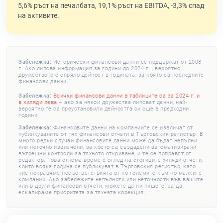
5,6% ръст на печалбата, 19,1% ръст на EBITDA, -3,3% спад
на активите.
Забележка:
Исторически финансови данни се поддържат от 2008
г. Ако липсва информация за години до 2024 г. , вероятно
дружеството е спряло дейност в годината, за която са последните
финансови данни.
Забележка:
Всички финансови данни в таблиците са за 2024 г. и
в хиляди лева
– ако за някои дружества липсват данни, най-
вероятно те са преустановили дейността си още в предходни
години.
Забележка:
Финансовите данни на компаниите се извличат от
публикуваните от тях финансови отчети в Търговския регистър. В
много редки случаи финансовите данни може да бъдат непълни
или неточно извлечени, за което са създадени автоматизирани
вътрешни контроли за тяхното откриване, и те се поправят от
редактор. Това отнема време с оглед на стотиците хиляди отчети,
които всяка година се публикуват в Търговския регистър, като
ние поправяме несъответствията от по-големите към по-малките
компании. Ако забележите непълноти или неточности във вашите
или в други финансови отчети, можете да ни пишете, за да
ескалираме приоритета за тяхната корекция.