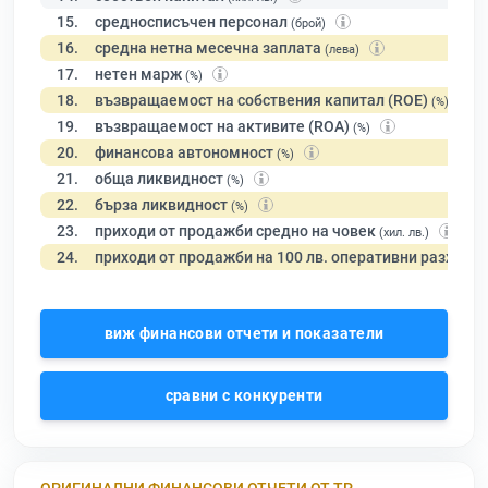
15.
средносписъчен персонал
(брой)
16.
средна нетна месечна заплата
(лева)
17.
нетен марж
(%)
18.
възвращаемост на собствения капитал (ROE)
(%)
19.
възвращаемост на активите (ROA)
(%)
20.
финансова автономност
(%)
21.
обща ликвидност
(%)
22.
бърза ликвидност
(%)
23.
приходи от продажби средно на човек
(хил. лв.)
24.
приходи от продажби на 100 лв. оперативни разходи
виж финансови отчети и показатели
сравни с конкуренти
ОРИГИНАЛНИ ФИНАНСОВИ ОТЧЕТИ ОТ ТР