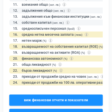
11.
вземания общо
(хил. лв.)
12.
задължения общо
(хил. лв.)
13.
задължения към финансови институции
(хил. лв.)
14.
собствен капитал
(хил. лв.)
15.
средносписъчен персонал
(брой)
16.
средна нетна месечна заплата
(лева)
17.
нетен марж
(%)
18.
възвращаемост на собствения капитал (ROE)
(%)
19.
възвращаемост на активите (ROA)
(%)
20.
финансова автономност
(%)
21.
обща ликвидност
(%)
22.
бърза ликвидност
(%)
23.
приходи от продажби средно на човек
(хил. лв.)
24.
приходи от продажби на 100 лв. оперативни разходи
виж финансови отчети и показатели