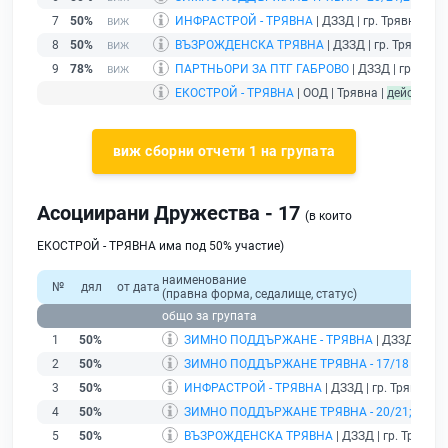
7
50%
ИНФРАСТРОЙ - ТРЯВНА
| ДЗЗД | гр. Трявна |
бе
8
50%
ВЪЗРОЖДЕНСКА ТРЯВНА
| ДЗЗД | гр. Трявна |
9
78%
ПАРТНЬОРИ ЗА ПТГ ГАБРОВО
| ДЗЗД | гр. Тряв
ЕКОСТРОЙ - ТРЯВНА
| ООД | Трявна |
действащ
виж сборни отчети 1 на групата
Асоциирани Дружества - 17
(в които
ЕКОСТРОЙ - ТРЯВНА има под 50% участие)
наименование
№
дял
от дата
(правна форма, седалище, статус)
общо за групата
1
50%
ЗИМНО ПОДДЪРЖАНЕ - ТРЯВНА
| ДЗЗД | гр. 
2
50%
ЗИМНО ПОДДЪРЖАНЕ ТРЯВНА - 17/18
| ДЗЗД
3
50%
ИНФРАСТРОЙ - ТРЯВНА
| ДЗЗД | гр. Трявна |
б
4
50%
ЗИМНО ПОДДЪРЖАНЕ ТРЯВНА - 20/21;21/22
5
50%
ВЪЗРОЖДЕНСКА ТРЯВНА
| ДЗЗД | гр. Трявна 