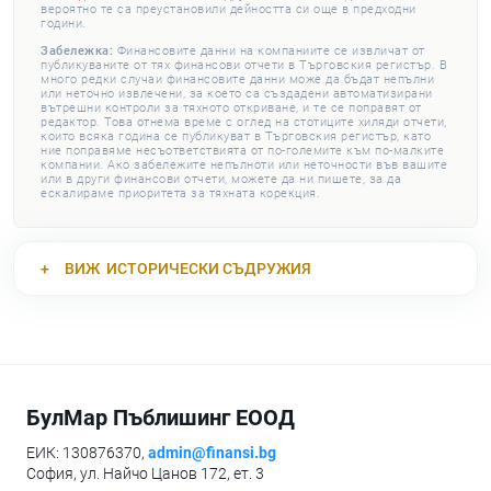
вероятно те са преустановили дейността си още в предходни
години.
Забележка:
Финансовите данни на компаниите се извличат от
публикуваните от тях финансови отчети в Търговския регистър. В
много редки случаи финансовите данни може да бъдат непълни
или неточно извлечени, за което са създадени автоматизирани
вътрешни контроли за тяхното откриване, и те се поправят от
редактор. Това отнема време с оглед на стотиците хиляди отчети,
които всяка година се публикуват в Търговския регистър, като
ние поправяме несъответствията от по-големите към по-малките
компании. Ако забележите непълноти или неточности във вашите
или в други финансови отчети, можете да ни пишете, за да
ескалираме приоритета за тяхната корекция.
ВИЖ
ИСТОРИЧЕСКИ СЪДРУЖИЯ
БулМар Пъблишинг ЕООД
ЕИК: 130876370,
admin@finansi.bg
София, ул. Найчо Цанов 172, ет. 3