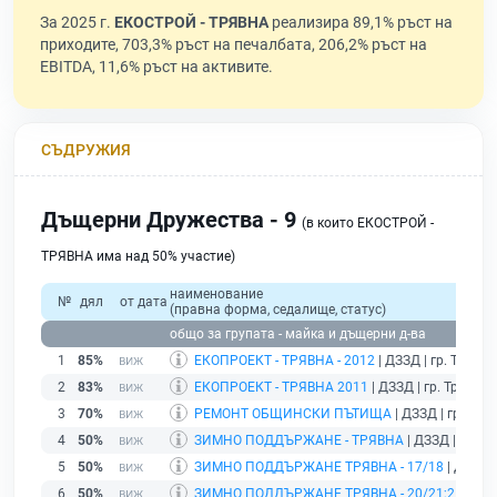
За 2025 г.
ЕКОСТРОЙ - ТРЯВНА
реализира 89,1% ръст на
приходите, 703,3% ръст на печалбата, 206,2% ръст на
EBITDA, 11,6% ръст на активите.
СЪДРУЖИЯ
Дъщерни Дружества - 9
(в които ЕКОСТРОЙ -
ТРЯВНА има над 50% участие)
наименование
№
дял
от дата
(правна форма, седалище, статус)
общо за групата - майка и дъщерни д-ва
1
85%
ЕКОПРОЕКТ - ТРЯВНА - 2012
| ДЗЗД | гр. Трявна
2
83%
ЕКОПРОЕКТ - ТРЯВНА 2011
| ДЗЗД | гр. Трявна 
3
70%
РЕМОНТ ОБЩИНСКИ ПЪТИЩА
| ДЗЗД | гр. Тря
4
50%
ЗИМНО ПОДДЪРЖАНЕ - ТРЯВНА
| ДЗЗД | гр. Т
5
50%
ЗИМНО ПОДДЪРЖАНЕ ТРЯВНА - 17/18
| ДЗЗД |
6
50%
ЗИМНО ПОДДЪРЖАНЕ ТРЯВНА - 20/21;21/22
| 