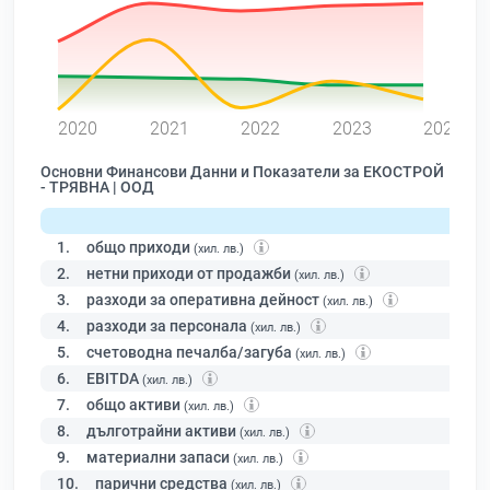
0
2020
2021
2022
2023
2024
Основни Финансови Данни и Показатели за ЕКОСТРОЙ
- ТРЯВНА | ООД
1.
общо приходи
(хил. лв.)
2.
нетни приходи от продажби
(хил. лв.)
3.
разходи за оперативна дейност
(хил. лв.)
4.
разходи за персонала
(хил. лв.)
5.
счетоводна печалба/загуба
(хил. лв.)
6.
EBITDA
(хил. лв.)
7.
общо активи
(хил. лв.)
8.
дълготрайни активи
(хил. лв.)
9.
материални запаси
(хил. лв.)
10.
парични средства
(хил. лв.)