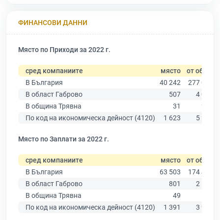
ФИНАНСОВИ ДАННИ
Място по Приходи за 2022 г.
сред компаниите
място
от общо
В България
40 242
277 019
В област Габрово
507
4 019
В община Трявна
31
286
По код на икономическа дейност (4120)
1 623
5 291
Място по Заплати за 2022 г.
сред компаниите
място
от общо
В България
63 503
174 403
В област Габрово
801
2 514
В община Трявна
49
188
По код на икономическа дейност (4120)
1 391
3 927