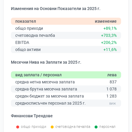
Изменения на Основни Показатели за 2025 г.
показател
изменение
общо приходи
+89,1%
счетоводна печалба
+703,3%
EBITDA
+206,2%
общо активи
+11,6%
Месечни Нива на Заплати за 2025 г.
вид заплата / персонал
лева
средна нетна месечна заплата
837
средна брутна месечна заплата
1 078
среден бюджет за месечна заплата
1 283
средносписъчен персонал за 2025 г.
Финансови Трендове
общо приходи
счетоводна печалба
персонал