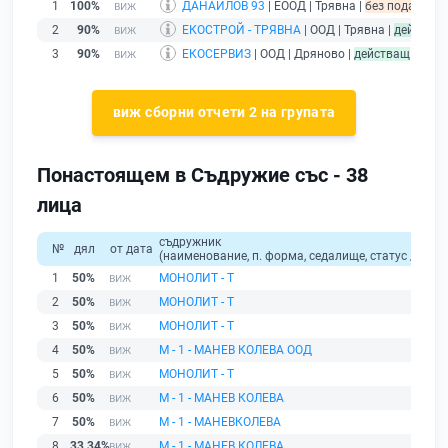
1
100%
ДАНАИЛОВ 93
| ЕООД | Трявна |
без подаден ф
2
90%
ЕКОСТРОЙ - ТРЯВНА
| ООД | Трявна |
действа
3
90%
ЕКОСЕРВИЗ
| ООД | Дряново |
действащ
виж сборни отчети 2 на групата
Понастоящем в Съдружие със - 38
лица
съдружник
№
дял
от дата
(наименование, п. форма, седалище, статус / физи
1
50%
МОНОЛИТ - Т
2
50%
МОНОЛИТ - Т
3
50%
МОНОЛИТ - Т
4
50%
М - 1 - МАНЕВ КОЛЕВА ООД
5
50%
МОНОЛИТ - Т
6
50%
М - 1 - МАНЕВ КОЛЕВА
7
50%
М - 1 - МАНЕВКОЛЕВА
8
33,34%
М - 1 - МАНЕВ КОЛЕВА