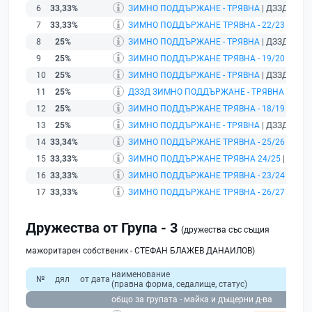
6
33,33%
ЗИМНО ПОДДЪРЖАНЕ - ТРЯВНА
| ДЗЗД | гр. 
7
33,33%
ЗИМНО ПОДДЪРЖАНЕ ТРЯВНА - 22/23
| ДЗЗД
8
25%
ЗИМНО ПОДДЪРЖАНЕ - ТРЯВНА
| ДЗЗД | гр. 
9
25%
ЗИМНО ПОДДЪРЖАНЕ ТРЯВНА - 19/20
| ДЗЗД
10
25%
ЗИМНО ПОДДЪРЖАНЕ - ТРЯВНА
| ДЗЗД | гр. 
11
25%
ДЗЗД ЗИМНО ПОДДЪРЖАНЕ - ТРЯВНА
| ДЗЗД 
12
25%
ЗИМНО ПОДДЪРЖАНЕ ТРЯВНА - 18/19
| ДЗЗД
13
25%
ЗИМНО ПОДДЪРЖАНЕ - ТРЯВНА
| ДЗЗД | гр. 
14
33,34%
ЗИМНО ПОДДЪРЖАНЕ ТРЯВНА - 25/26
| ДЗЗД
15
33,33%
ЗИМНО ПОДДЪРЖАНЕ ТРЯВНА 24/25
| ДЗЗД |
16
33,33%
ЗИМНО ПОДДЪРЖАНЕ ТРЯВНА - 23/24
| ДЗЗД
17
33,33%
ЗИМНО ПОДДЪРЖАНЕ ТРЯВНА - 26/27
| ДЗЗД
Дружества от Група - 3
(дружества със същия
мажоритарен собственик - СТЕФАН БЛАЖЕВ ДАНАИЛОВ)
наименование
№
дял
от дата
(правна форма, седалище, статус)
общо за групата - майка и дъщерни д-ва