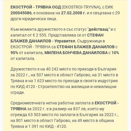
ЕКОСТРОЙ - ТРЯВНА ООД
(EKOSTROI-TRYVNA), с ЕИК
200045086
, е основана на
27.02.2008 г.
и е свързана с 29
други юридически лица.
Към момента дружеството е със статус "
действащ
" и с
капитал от € 2 555. Представлява се от
СТЕФАН
БЛАЖЕВ ДАНАИЛОВ - Управител
. Съдружници в
ЕКОСТРОЙ - ТРЯВНА са
СТЕФАН БЛАЖЕВ ДАНАИЛОВ
с
90%
от капитала,
МИЛЕНА БОНЧЕВА ДАНАИЛОВА
с
10%
от капитала.
Дружеството е на 40 242 място по приходи в България
за 2022 г., на 507 място в област Габрово, на 31 място в
Трявна и на 1 623 място по приходи в своята индустрия
по КИД 4120 - Строителство на жилищни и нежилищни
сгради.
Средномесечната нетна работна заплата в
ЕКОСТРОЙ -
ТРЯВНА
за 2022 г. е в размер на 837 лв, което му
отрежда 63 503 място по заплати в България за 2022 г.,
на 801 място в област Габрово, на 49 място в община
Трявна и 1 391 по КИД - 4120.