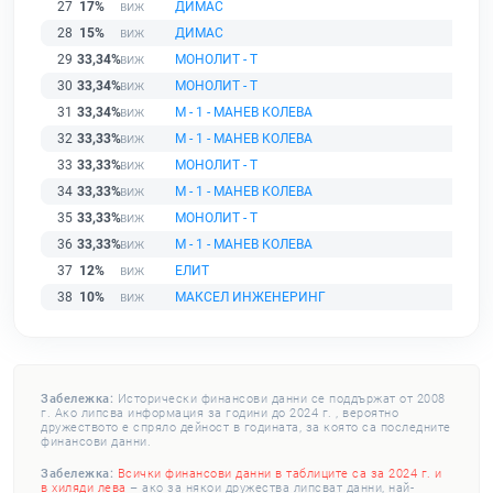
27
17%
ДИМАС
28
15%
ДИМАС
29
33,34%
МОНОЛИТ - Т
30
33,34%
МОНОЛИТ - Т
31
33,34%
М - 1 - МАНЕВ КОЛЕВА
32
33,33%
М - 1 - МАНЕВ КОЛЕВА
33
33,33%
МОНОЛИТ - Т
34
33,33%
М - 1 - МАНЕВ КОЛЕВА
35
33,33%
МОНОЛИТ - Т
36
33,33%
М - 1 - МАНЕВ КОЛЕВА
37
12%
ЕЛИТ
38
10%
МАКСЕЛ ИНЖЕНЕРИНГ
Забележка:
Исторически финансови данни се поддържат от 2008
г. Ако липсва информация за години до 2024 г. , вероятно
дружеството е спряло дейност в годината, за която са последните
финансови данни.
Забележка:
Всички финансови данни в таблиците са за 2024 г. и
в хиляди лева
– ако за някои дружества липсват данни, най-