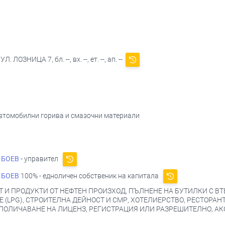
 ЛОЗНИЦА 7, бл. --, вх. --, ет. --, ап. --
 автомобилни горива и смазочни материали
 БОЕВ
- управител
 БОЕВ
100% - едноличен собственик на капитала
Т И ПРОДУКТИ ОТ НЕФТЕН ПРОИЗХОД, ПЪЛНЕНЕ НА БУТИЛКИ С ВТ
Е (LPG), СТРОИТЕЛНА ДЕЙНОСТ И СМР, ХОТЕЛИЕРСТВО, РЕСТОРА
ПОЛИЧАВАНЕ НА ЛИЦЕНЗ, РЕГИСТРАЦИЯ ИЛИ РАЗРЕШИТЕЛНО, АКО