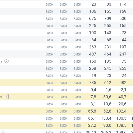
.)
(%)