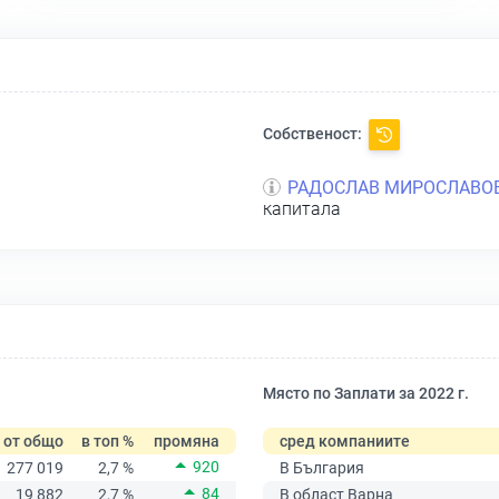
Собственост:
РАДОСЛАВ МИРОСЛАВОВ
капитала
Място по Заплати за 2022 г.
от общо
в топ %
промяна
сред компаниите
920
277 019
2,7 %
В България
84
19 882
2,7 %
В област Варна