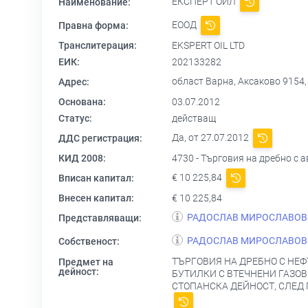
ЕКСПЕРТ ОЙЛ
Наименование:
ЕООД
Правна форма:
Транслитерация:
EKSPERT OIL LTD
ЕИК:
202133282
област Варна, Аксаково 9154, УЛ.
Адрес:
Основана:
03.07.2012
Статус:
действащ
Да, от 27.07.2012
ДДС регистрация:
КИД 2008:
4730 - Търговия на дребно с
€ 10 225,84
Вписан капитал:
Внесен капитал:
€ 10 225,84
РАДОСЛАВ МИРОСЛАВОВ
Представляващи:
РАДОСЛАВ МИРОСЛАВОВ
Собственост:
ТЪРГОВИЯ НА ДРЕБНО С НЕФ
Предмет на
дейност:
БУТИЛКИ С ВТЕЧНЕНИ ГАЗОВ
СТОПАНСКА ДЕЙНОСТ, СЛЕД 