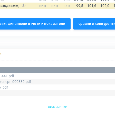
азходи
(лева)
виж финансови отчети и показатели
сравни с конкурент
Р
0441.pdf
Експерт_000332.pdf
7.pdf
виж всички