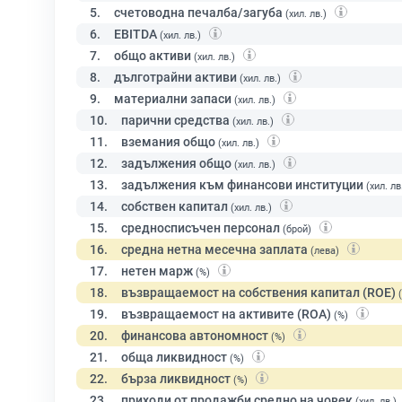
5.
счетоводна печалба/загуба
(хил. лв.)
6.
EBITDA
(хил. лв.)
7.
общо активи
(хил. лв.)
8.
дълготрайни активи
(хил. лв.)
9.
материални запаси
(хил. лв.)
10.
парични средства
(хил. лв.)
11.
вземания общо
(хил. лв.)
12.
задължения общо
(хил. лв.)
13.
задължения към финансови институции
(хил. лв
14.
собствен капитал
(хил. лв.)
15.
средносписъчен персонал
(брой)
16.
средна нетна месечна заплата
(лева)
17.
нетен марж
(%)
18.
възвращаемост на собствения капитал (ROE)
19.
възвращаемост на активите (ROA)
(%)
20.
финансова автономност
(%)
21.
обща ликвидност
(%)
22.
бърза ликвидност
(%)
23.
приходи от продажби средно на човек
(хил. лв.)