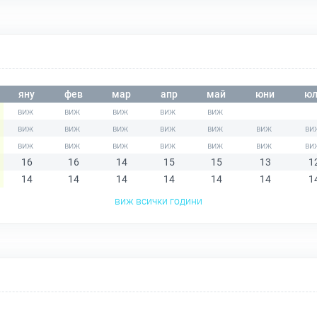
яну
фев
мар
апр
май
юни
юл
16
16
14
15
15
13
1
14
14
14
14
14
14
1
виж всички години