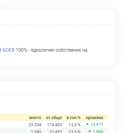
 БОЕВ
100% - едноличен собственик на
място
от общо
в топ %
промяна
14 971
23 204
174 403
13,3 %
1 066
1 545
11 437
13,5 %