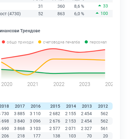
33
31
360
8,6 %
100
ост (4730)
52
863
6,0 %
инансови Трендове
общо приходи
счетоводна печалба
персонал
2020
2021
2022
2023
2024
2018
2017
2016
2015
2014
2013
2012