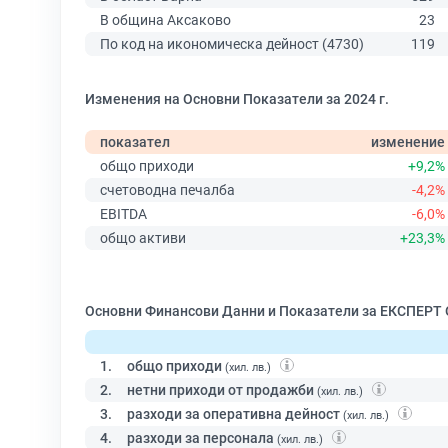
В община Аксаково
23
По код на икономическа дейност (4730)
119
Изменения на Основни Показатели за 2024 г.
показател
изменение
общо приходи
+9,2%
счетоводна печалба
-4,2%
EBITDA
-6,0%
общо активи
+23,3%
Основни Финансови Данни и Показатели за ЕКСПЕРТ
1.
общо приходи
(хил. лв.)
2.
нетни приходи от продажби
(хил. лв.)
3.
разходи за оперативна дейност
(хил. лв.)
4.
разходи за персонала
(хил. лв.)