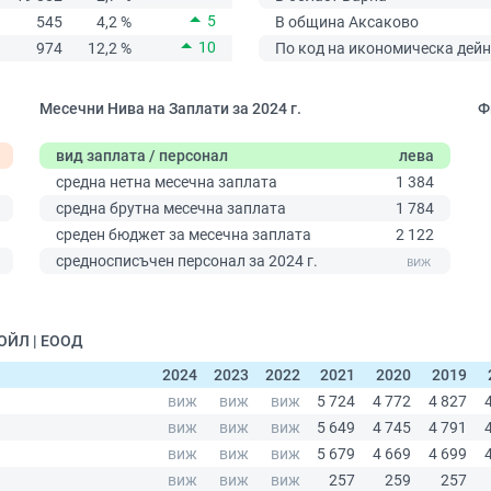
5
545
4,2 %
В община Аксаково
10
974
12,2 %
По код на икономическа дейн
Месечни Нива на Заплати за 2024 г.
Ф
вид заплата / персонал
лева
средна нетна месечна заплата
1 384
средна брутна месечна заплата
1 784
среден бюджет за месечна заплата
2 122
0
средносписъчен персонал за 2024 г.
 ОЙЛ | ЕООД
2024
2023
2022
2021
2020
2019