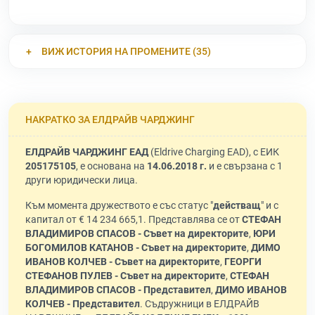
ВИЖ ИСТОРИЯ НА ПРОМЕНИТЕ (35)
НАКРАТКО ЗА ЕЛДРАЙВ ЧАРДЖИНГ
ЕЛДРАЙВ ЧАРДЖИНГ ЕАД
(Eldrive Charging EAD), с ЕИК
205175105
, е основана на
14.06.2018 г.
и е свързана с 1
други юридически лица.
Към момента дружеството е със статус "
действащ
" и с
капитал от € 14 234 665,1. Представлява се от
СТЕФАН
ВЛАДИМИРОВ СПАСОВ - Съвет на директорите
,
ЮРИ
БОГОМИЛОВ КАТАНОВ - Съвет на директорите
,
ДИМО
ИВАНОВ КОЛЧЕВ - Съвет на директорите
,
ГЕОРГИ
СТЕФАНОВ ПУЛЕВ - Съвет на директорите
,
СТЕФАН
ВЛАДИМИРОВ СПАСОВ - Представител
,
ДИМО ИВАНОВ
КОЛЧЕВ - Представител
. Съдружници в ЕЛДРАЙВ