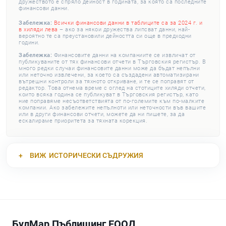
дружеството е спряло дейност в годината, за която са последните
финансови данни.
Забележка:
Всички финансови данни в таблиците са за 2024 г. и
в хиляди лева
– ако за някои дружества липсват данни, най-
вероятно те са преустановили дейността си още в предходни
години.
Забележка:
Финансовите данни на компаниите се извличат от
публикуваните от тях финансови отчети в Търговския регистър. В
много редки случаи финансовите данни може да бъдат непълни
или неточно извлечени, за което са създадени автоматизирани
вътрешни контроли за тяхното откриване, и те се поправят от
редактор. Това отнема време с оглед на стотиците хиляди отчети,
които всяка година се публикуват в Търговския регистър, като
ние поправяме несъответствията от по-големите към по-малките
компании. Ако забележите непълноти или неточности във вашите
или в други финансови отчети, можете да ни пишете, за да
ескалираме приоритета за тяхната корекция.
ВИЖ
ИСТОРИЧЕСКИ СЪДРУЖИЯ
БулМар Пъблишинг ЕООД