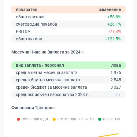
показател
изменение
общо приходи
+58,8%
счетоводна печалба
+26,1%
EBITDA
-77,4%
общо активи
+122,5%
Месечни Нива на Заплати за 2024 г.
вид заплата / персонал
лева
средна нетна месечна заплата
1 975
средна брутна месечна заплата
2 545
среден бюджет за месечна заплата
3 027
средносписъчен персонал за 2024 г.
Финансови Трендове
общо приходи
счетоводна печалба
персонал