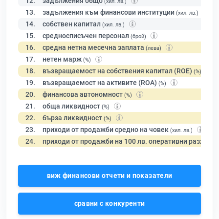
12.
задължения общо
(хил. лв.)
13.
задължения към финансови институции
(хил. лв.)
14.
собствен капитал
(хил. лв.)
15.
средносписъчен персонал
(брой)
16.
средна нетна месечна заплата
(лева)
17.
нетен марж
(%)
18.
възвращаемост на собствения капитал (ROE)
(%)
19.
възвращаемост на активите (ROA)
(%)
20.
финансова автономност
(%)
21.
обща ликвидност
(%)
22.
бърза ликвидност
(%)
23.
приходи от продажби средно на човек
(хил. лв.)
24.
приходи от продажби на 100 лв. оперативни разходи
виж финансови отчети и показатели
сравни с конкуренти