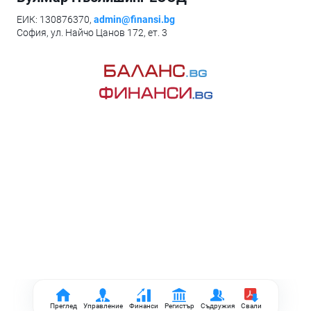
ЕИК: 130876370,
admin@finansi.bg
София, ул. Найчо Цанов 172, ет. 3
Преглед
Управление
Финанси
Регистър
Съдружия
Свали