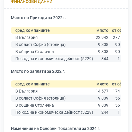
ФИНАНСОВИ ДАННИ
Място по Приходи за 2022 г.
сред компаниите
място
от общо
В България
22 942
277 019
В област София (столица)
9 308
90 178
В община Столична
9 308
90 178
По код на икономическа дейност (5229)
344
1 558
Място по Заплати за 2022 г.
сред компаниите
място
от общо
В България
14 577
174 403
В област София (столица)
9 809
56 378
В община Столична
9 809
56 378
По код на икономическа дейност (5229)
244
1 021
Изменения на Основни Показатели за 2024 г.