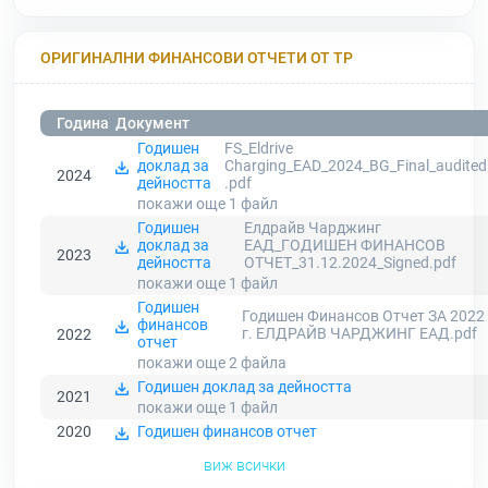
ОРИГИНАЛНИ ФИНАНСОВИ ОТЧЕТИ ОТ ТР
Година
Документ
Годишен
FS_Eldrive
доклад за
Charging_EAD_2024_BG_Final_audited
2024
дейността
.pdf
покажи още 1
файл
Годишен
Елдрайв Чарджинг
доклад за
ЕАД_ГОДИШЕН ФИНАНСОВ
2023
дейността
ОТЧЕТ_31.12.2024_Signed.pdf
покажи още 1
файл
Годишен
Годишен Финансов Отчет ЗА 2022
финансов
г. ЕЛДРАЙВ ЧАРДЖИНГ ЕАД.pdf
2022
отчет
покажи още 2
файла
Годишен доклад за дейността
2021
покажи още 1
файл
2020
Годишен финансов отчет
виж всички