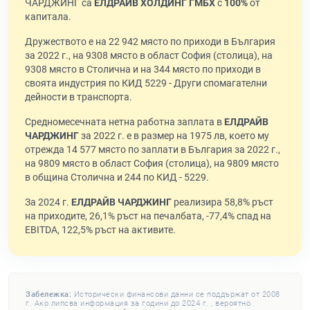
ЧАРДЖИНГ са
ЕЛДРАЙВ ХОЛДИНГ ГМБХ
с
100%
от
капитала.
Дружеството е на 22 942 място по приходи в България
за 2022 г., на 9308 място в област София (столица), на
9308 място в Столична и на 344 място по приходи в
своята индустрия по КИД 5229 - Други спомагателни
дейности в транспорта.
Средномесечната нетна работна заплата в
ЕЛДРАЙВ
ЧАРДЖИНГ
за 2022 г. е в размер на 1975 лв, което му
отрежда 14 577 място по заплати в България за 2022 г.,
на 9809 място в област София (столица), на 9809 място
в община Столична и 244 по КИД - 5229.
За 2024 г.
ЕЛДРАЙВ ЧАРДЖИНГ
реализира 58,8% ръст
на приходите, 26,1% ръст на печалбата, -77,4% спад на
EBITDA, 122,5% ръст на активите.
Забележка:
Исторически финансови данни се поддържат от 2008
г. Ако липсва информация за години до 2024 г. , вероятно