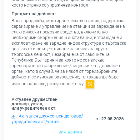
което непряко се упражнява контрол
Предмет на дейност:
Внос, продажба, монтиране, експлоатация, поддръжка,
сервизиране и управление на станции за зареждане на
електрически превозни средства, включително
необходими съоръжения и инсталации, изграждане и
експлоатиране на зарядна инфрактруктура с търговска
цел, както и осъществяване на всякаква друга
търговска дейност, незабранена от законите на
Република България и за която не се изисква
предварително разрешение /лицензия/ от държавен
орган, като в случай, че за някоя от гореизброените
дейности се изисква разрешение, то такава ще бъде
извършвана след получаването му
Актуален дружествен
договор, устав,
или учредителен акт:
Актуален дружествен договор/
от
27.05.2026
учредителен акт/устав
виж всички