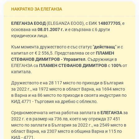
НАКРАТКО ЗА ЕЛЕГАНЗА
ЕЛЕГАНЗА ЕООД
(ELEGANZA EOOD), с ЕИК
148077705
, е
основана на
08.01.2007 г.
и е свързана с 6 други
юридически лица.
Към момента дружеството е със статус "
действащ
" и с
капитал от € 2 556,5. Представлява се от
ПЛАМЕН
СТЕФАНОВ ДИМИТРОВ - Управител
. Съдружници в
ЕЛЕГАНЗА са
ПЛАМЕН СТЕФАНОВ ДИМИТРОВ
с
100%
от
капитала.
Дружеството е на 28 117 място по приходи в България
за 2022 г., на 1972 място в област Варна, на 1694 място
в Варна и на 86 място по приходи в своята индустрия по
КИД 4771 - Търговия на дребно с облекло.
Средномесечната нетна работна заплата в
ЕЛЕГАНЗА
за
2022 г. е в размер на 736 лв, което му отрежда 37 451
място по заплати в България за 2022 г., на 2549 място в
област Варна, на 2307 място в община Варна и 115 по
КИД - 4771.