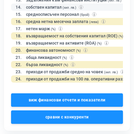
13.
задължения към финансови институции
(хил. лв.)
14.
собствен капитал
(хил. лв.)
15.
средносписъчен персонал
(брой)
16.
средна нетна месечна заплата
(лева)
17.
нетен марж
(%)
18.
възвращаемост на собствения капитал (ROE)
(%)
19.
възвращаемост на активите (ROA)
(%)
20.
финансова автономност
(%)
21.
обща ликвидност
(%)
22.
бърза ликвидност
(%)
23.
приходи от продажби средно на човек
(хил. лв.)
24.
приходи от продажби на 100 лв. оперативни разходи
виж финансови отчети и показатели
сравни с конкуренти