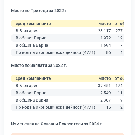
Място по Приходи за 2022 г.
сред компаниите
място
от общо
В България
28 117
277 019
В област Варна
1 972
19 882
В община Варна
1 694
17 349
По код на икономическа дейност (4771)
86
4 978
Място по Заплати за 2022 г.
сред компаниите
място
от общо
В България
37 451
174 403
В област Варна
2 549
11 437
В община Варна
2 307
9 876
По код на икономическа дейност (4771)
115
2 912
Изменения на Основни Показатели за 2024 г.