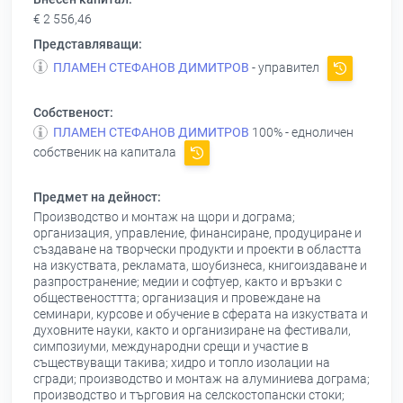
€ 2 556,46
Представляващи:
ПЛАМЕН СТЕФАНОВ ДИМИТРОВ
- управител
Собственост:
ПЛАМЕН СТЕФАНОВ ДИМИТРОВ
100% - едноличен
собственик на капитала
Предмет на дейност:
Производство и монтаж на щори и дограма;
организация, управление, финансиране, продуциране и
създаване на творчески продукти и проекти в областта
на изкуствата, рекламата, шоубизнеса, книгоиздаване и
разпространение; медии и софтуер, както и връзки с
общественосттта; организация и провеждане на
семинари, курсове и обучение в сферата на изкуствата и
духовните науки, както и организиране на фестивали,
симпозиуми, международни срещи и участие в
съществуващи такива; хидро и топло изолации на
сгради; производство и монтаж на алуминиева дограма;
производство и търговия на селскостопански стоки;