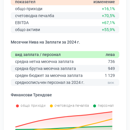
показател
изменение
общо приходи
+16,1%
счетоводна печалба
+70,5%
EBITDA
+67,1%
общо активи
+55,9%
Месечни Нива на Заплати за 2024 г.
вид заплата / персонал
лева
средна нетна месечна заплата
736
средна брутна месечна заплата
949
среден бюджет за месечна заплата
1 129
средносписъчен персонал за 2024 г.
Финансови Трендове
общо приходи
счетоводна печалба
персонал
0