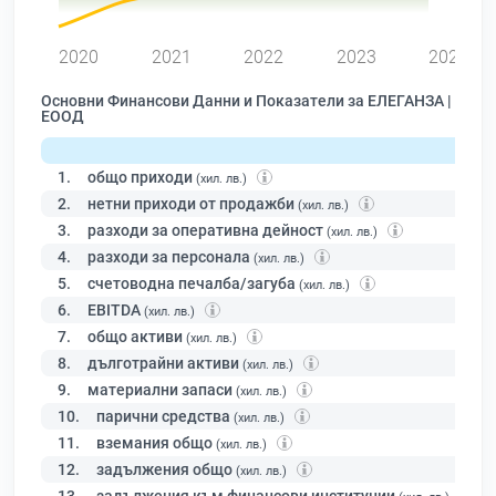
2020
2021
2022
2023
2024
Основни Финансови Данни и Показатели за ЕЛЕГАНЗА |
ЕООД
1.
общо приходи
(хил. лв.)
2.
нетни приходи от продажби
(хил. лв.)
3.
разходи за оперативна дейност
(хил. лв.)
4.
разходи за персонала
(хил. лв.)
5.
счетоводна печалба/загуба
(хил. лв.)
6.
EBITDA
(хил. лв.)
7.
общо активи
(хил. лв.)
8.
дълготрайни активи
(хил. лв.)
9.
материални запаси
(хил. лв.)
10.
парични средства
(хил. лв.)
11.
вземания общо
(хил. лв.)
12.
задължения общо
(хил. лв.)