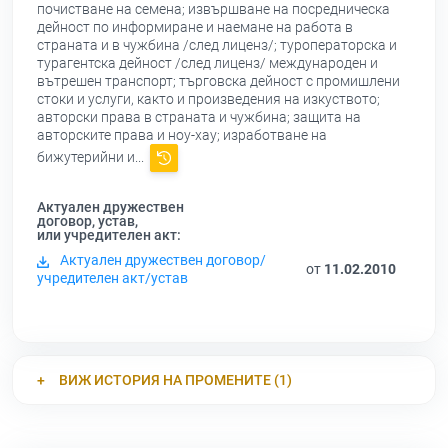
почистване на семена; извършване на посредническа
дейност по информиране и наемане на работа в
страната и в чужбина /след лиценз/; туроператорска и
турагентска дейност /след лиценз/ международен и
вътрешен транспорт; търговска дейност с промишлени
стоки и услуги, както и произведения на изкуството;
авторски права в страната и чужбина; защита на
авторските права и ноу-хау; изработване на
бижутерийни и...
Актуален дружествен
договор, устав,
или учредителен акт:
Актуален дружествен договор/
от
11.02.2010
учредителен акт/устав
ВИЖ ИСТОРИЯ НА ПРОМЕНИТЕ (1)