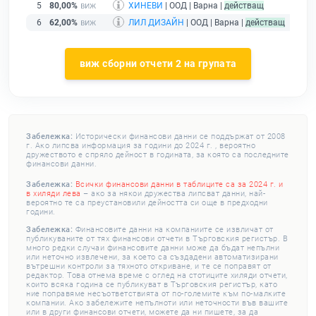
5
80,00%
ХИНЕВИ
| ООД | Варна |
действащ
6
62,00%
ЛИЛ ДИЗАЙН
| ООД | Варна |
действащ
виж сборни отчети 2 на групата
Забележка:
Исторически финансови данни се поддържат от 2008
г. Ако липсва информация за години до 2024 г. , вероятно
дружеството е спряло дейност в годината, за която са последните
финансови данни.
Забележка:
Всички финансови данни в таблиците са за 2024 г. и
в хиляди лева
– ако за някои дружества липсват данни, най-
вероятно те са преустановили дейността си още в предходни
години.
Забележка:
Финансовите данни на компаниите се извличат от
публикуваните от тях финансови отчети в Търговския регистър. В
много редки случаи финансовите данни може да бъдат непълни
или неточно извлечени, за което са създадени автоматизирани
вътрешни контроли за тяхното откриване, и те се поправят от
редактор. Това отнема време с оглед на стотиците хиляди отчети,
които всяка година се публикуват в Търговския регистър, като
ние поправяме несъответствията от по-големите към по-малките
компании. Ако забележите непълноти или неточности във вашите
или в други финансови отчети, можете да ни пишете, за да